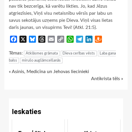
nav tik bezcerīga, kā varētu likties. Jo, kad Jēzus
atgriezīsies, Viņš visu netaisnību vērsīs par labu un
savus sekotājus uzņems pie Dieva. Viņš visas lietas
darīs jaunas, un visupirms Tevi! (Atkl. 21:5).
Facebook
X
Bluesky
Threads
Email
Copy
WhatsApp
Telegram
LinkedIn
Draugiem
Link
Tēmas:
Atklāsmes grāmata
Dieva cerības vēsts
Laba gana
balss
mirušo augšāmcelšanās
Continue
« Asinis, Medicīna un Jehovas liecinieki
Antikrista tēls »
Reading
Ieskaties