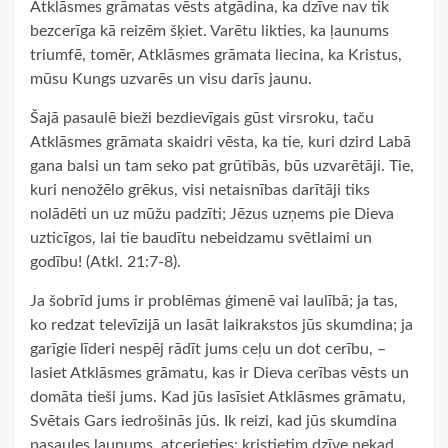
Atklāsmes grāmatas vēsts atgādina, ka dzīve nav tik
bezcerīga kā reizēm šķiet. Varētu likties, ka ļaunums
triumfē, tomēr, Atklāsmes grāmata liecina, ka Kristus,
mūsu Kungs uzvarēs un visu darīs jaunu.
Šajā pasaulē bieži bezdievīgais gūst virsroku, taču
Atklāsmes grāmata skaidri vēsta, ka tie, kuri dzird Labā
gana balsi un tam seko pat grūtībās, būs uzvarētāji. Tie,
kuri nenožēlo grēkus, visi netaisnības darītāji tiks
nolādēti un uz mūžu padzīti; Jēzus uzņems pie Dieva
uzticīgos, lai tie baudītu nebeidzamu svētlaimi un
godību! (Atkl. 21:7-8).
Ja šobrīd jums ir problēmas ģimenē vai laulībā; ja tas,
ko redzat televīzijā un lasāt laikrakstos jūs skumdina; ja
garīgie līderi nespēj rādīt jums ceļu un dot cerību, –
lasiet Atklāsmes grāmatu, kas ir Dieva cerības vēsts un
domāta tieši jums. Kad jūs lasīsiet Atklāsmes grāmatu,
Svētais Gars iedrošinās jūs. Ik reizi, kad jūs skumdina
pasaules ļaunums, atcerieties: kristietim dzīve nekad