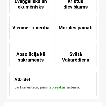
Evaņģēlisks un
Kristus
ekumēnisks
dievišķums
saturs
Vienmēr ir cerība
Morāles pamati
Absolūcija kā
Svētā
sakraments
Vakarēdiena
vēsture
Atbildēt
Lai komentētu, jums
jāpiesakās
sistēmā.