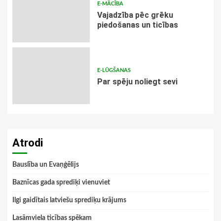
E-MĀCĪBA
Vajadzība pēc grēku
piedošanas un ticības
E-LŪGŠANAS
Par spēju noliegt sevi
Atrodi
Bauslība un Evaņģēlijs
Baznīcas gada sprediķi vienuviet
Ilgi gaidītais latviešu sprediķu krājums
Lasāmviela ticības spēkam