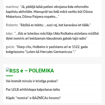
martinsz
: “
Jā, pēdējā laikā patiesi vērojama liela reformēto
baptistu aktivitāte. Manuprāt tas lielā mērā varētu būt Džona
Makartura, Džona Paipera nopelns…
”
Roberto
: “
līdzībā es teiktu: .. suņi rej, bet karavāna iet tālāk.
”
talyc
: “
…līdz ar luterāņu mācītāja Ulda Rožkalna aiziešanu mūžībā
šķiet nomiris arī beidzamais klausāmais gabals tajā radio
”
gviclo
: “
Starp citu, Holbeins ir pazīstams arī ar 1522. gada
kokgriezumu "Luters kā Hercules Germanicuss ".
”
e – POLEMIKA
Vai kremēt mirušo ir kristīga prakse?
Par LELB arhibīskapa kalpošanas laiku
Kāpēc "nomira" e-BAZNĪCAs forums?