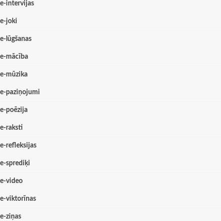
e-intervijas
e-joki
e-lūgšanas
e-mācība
e-mūzika
e-paziņojumi
e-poēzija
e-raksti
e-refleksijas
e-sprediķi
e-video
e-viktorīnas
e-ziņas