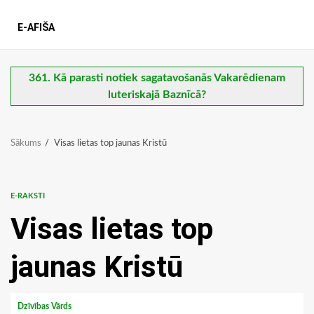
E-AFIŠA
361. Kā parasti notiek sagatavošanās Vakarēdienam
luteriskajā Baznīcā?
Sākums
Visas lietas top jaunas Kristū
E-RAKSTI
Visas lietas top
jaunas Kristū
Dzīvības Vārds