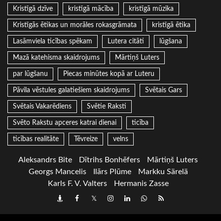
Kristīgā dzīve
kristīgā mācība
kristīgā mūzika
Kristīgās ētikas un morāles rokasgrāmata
kristīgā ētika
Lasāmviela ticības spēkam
Lutera citāti
lūgšana
Mazā katehisma skaidrojums
Mārtiņš Luters
par lūgšanu
Piecas minūtes kopā ar Luteru
Pāvila vēstules galatiešiem skaidrojums
Svētais Gars
Svētais Vakarēdiens
Svētie Raksti
Svēto Rakstu apceres katrai dienai
ticība
ticības realitāte
Tēvreize
velns
Aleksandrs Bite
Dītrihs Bonhēfers
Mārtiņš Luters
Georgs Mancelis
Ilārs Plūme
Markku Särelä
Karls F. V. Valters
Hermanis Zasse
Draugiem
Facebook
Twitter
Instagram
LinkedIn
whatsapp
RSS