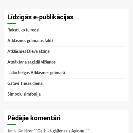
Līdzīgās e-publikācijas
Raksti, ko tu redzi
Atklāsmes grāmatas fakti
Atklāsmes Dieva atziņa
Atnākšana sagādā vilšanos
Laiku beigas Atklāsmes grāmatā
Gatavi Tiesas dienai
Simbolu simfonija
Pēdējie komentāri
Janis Karklins
: “
"Gluži kā gājiens uz Aglonu.."
”