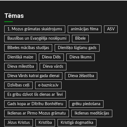
Tēmas
1. Mozus grāmatas skaidrojums
animācijas filma
ASV
Bauslības un Evaņģēlija noslēpumi
Bībele
Bībeles mācības studijas
Dienišķo lūgšanu gads
Dienišķā maize
Dieva Dēls
Dieva likums
Dieva mīlestība
Dieva vārds
Dieva Vārds katrai gada dienai
Dieva žēlastība
Dzīvības ceļš
e-baznica.lv
Es gribu dzīvot šīs dienas ar Tevi
Gads kopa ar Dītrihu Bonhēferu
grēku piedošana
Ikdienas ar Pirmo Mozus grāmatu
Ikdienas meditācijas
Jēzus Kristus
Kristība
Kristīgā dogmatika