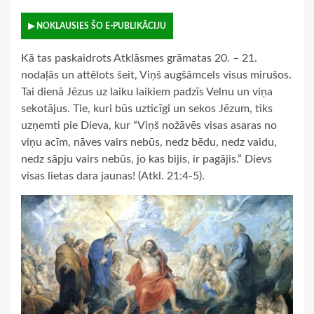
▶ NOKLAUSIES ŠO E-PUBLIKĀCIJU
Kā tas paskaidrots Atklāsmes grāmatas 20. – 21.
nodaļās un attēlots šeit, Viņš augšāmcels visus mirušos.
Tai dienā Jēzus uz laiku laikiem padzīs Velnu un viņa
sekotājus. Tie, kuri būs uzticīgi un sekos Jēzum, tiks
uzņemti pie Dieva, kur “Viņš nožāvēs visas asaras no
viņu acīm, nāves vairs nebūs, nedz bēdu, nedz vaidu,
nedz sāpju vairs nebūs, jo kas bijis, ir pagājis.” Dievs
visas lietas dara jaunas! (Atkl. 21:4-5).