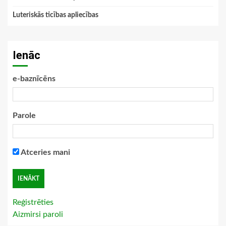
Luteriskās ticības apliecības
Ienāc
e-baznīcēns
Parole
Atceries mani
Reģistrēties
Aizmirsi paroli