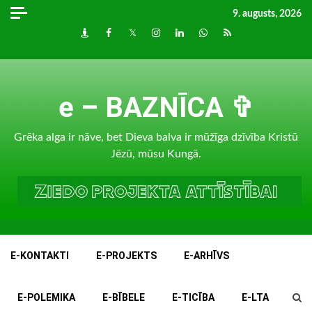
Skip
9. augusts, 2026
to
Draugiem
Facebook
Twitter
Instagram
LinkedIn
whatsapp
RSS
content
e – BAZNĪCA ✞
Grēka alga ir nāve, bet Dieva balva ir mūžīga dzīvība Kristū
Jēzū, mūsu Kungā.
E-KONTAKTI
E-PROJEKTS
E-ARHĪVS
E-POLEMIKA
E-BĪBELE
E-TICĪBA
E-LTA