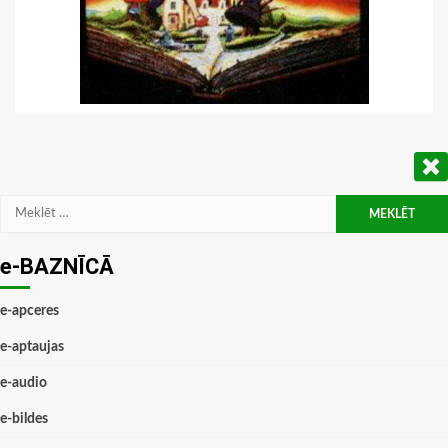
Meklēt:
e-BAZNĪCĀ
e-apceres
e-aptaujas
e-audio
e-bildes