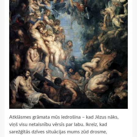
Atklāsmes grāmata mūs iedrošina – kad Jēzus nāks,
viņš visu netaisnību vērsīs par labu. Ikreiz, kad
sarežģītās dzīves situācijas mums zūd drosme,