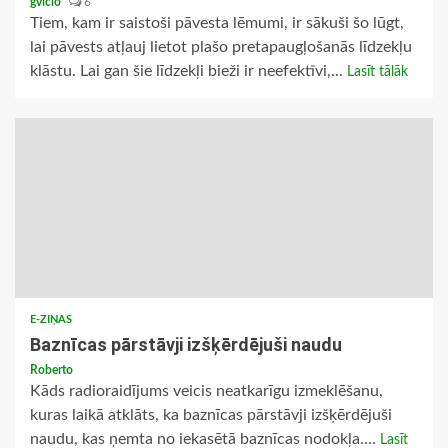
gviclo
6
Tiem, kam ir saistoši pāvesta lēmumi, ir sākuši šo lūgt,
lai pāvests atļauj lietot plašo pretapaugļošanās līdzekļu
klāstu. Lai gan šie līdzekļi bieži ir neefektīvi,...
Lasīt tālāk
E-ZIŅAS
Baznīcas pārstāvji izšķērdējuši naudu
Roberto
Kāds radioraidījums veicis neatkarīgu izmeklēšanu,
kuras laikā atklāts, ka baznīcas pārstāvji izšķērdējuši
naudu, kas ņemta no iekasētā baznīcas nodokļa....
Lasīt