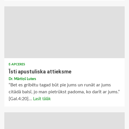
E-APCERES
Īsti apustuliska attieksme
Dr. Mārtiņš Luters
“Bet es gribētu tagad būt pie jums un runāt ar jums
citādā balsī, jo man pietrūkst padoma, ko darīt ar jums.”
[Gal.4:20]...
Lasīt tālāk