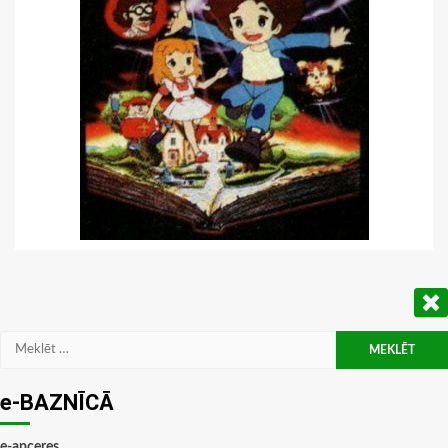
Meklēt:
e-BAZNĪCĀ
e-apceres