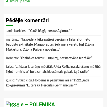
Aizmirsi paroli
Pēdējie komentāri
Janis Karklins
: “
"Gluži kā gājiens uz Aglonu.."
”
martinsz
: “
Jā, pēdējā laikā patiesi vērojama liela reformēto
baptistu aktivitāte. Manuprāt tas lielā mērā varētu būt Džona
Makartura, Džona Paipera nopelns…
”
Roberto
: “
līdzībā es teiktu: .. suņi rej, bet karavāna iet tālāk.
”
talyc
: “
…līdz ar luterāņu mācītāja Ulda Rožkalna aiziešanu mūžībā
šķiet nomiris arī beidzamais klausāmais gabals tajā radio
”
gviclo
: “
Starp citu, Holbeins ir pazīstams arī ar 1522. gada
kokgriezumu "Luters kā Hercules Germanicuss ".
”
e – POLEMIKA