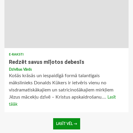
E-RAKSTI
Redzēt savus mīļotos debesīs
Dzīvības Vārds
Košās krāsās un iespaidīgā formā talantīgais
mākslinieks Donalds Kūkers ir ietvēris vienu no
visdramatiskākajiem un satricinošākajiem mirkļiem
Jēzus mācekļu dzīvē – Kristus apskaidrošanu....
Lasīt
tālāk
LASĪT VĒL →