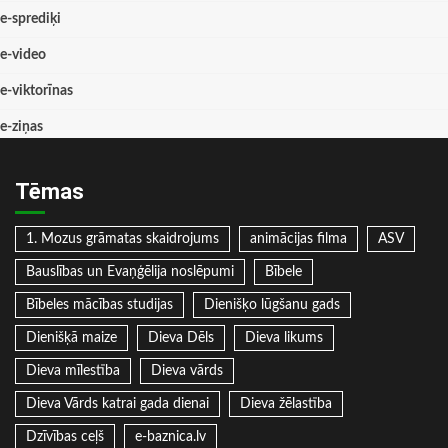
e-sprediķi
e-video
e-viktorīnas
e-ziņas
Tēmas
1. Mozus grāmatas skaidrojums
animācijas filma
ASV
Bauslības un Evaņģēlija noslēpumi
Bībele
Bībeles mācības studijas
Dienišķo lūgšanu gads
Dienišķā maize
Dieva Dēls
Dieva likums
Dieva mīlestība
Dieva vārds
Dieva Vārds katrai gada dienai
Dieva žēlastība
Dzīvības ceļš
e-baznica.lv