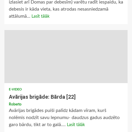
izlasiet arī Domas par debesīm) varētu radīt iespaidu, ka
debesis ir kāda vieta, kas atrodas nesasniedzamā
attālumā...
Lasīt tālāk
E-VIDEO
Avārijas brigāde: Bārda [22]
Roberto
Avārijas brigādes puiši palīdz kādam vīram, kurš
nolēmis nodzīt savu lepnumu- daudzus gadus audzēto
garo bārdu, tikt ar to galā....
Lasīt tālāk