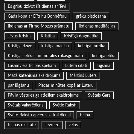
Es gribu dzīvot šīs dienas ar Tevi
Gads kopa ar Dītrihu Bonhēferu
grēku piedošana
Ikdienas ar Pirmo Mozus grāmatu
Ikdienas meditācijas
Jēzus Kristus
Kristība
Kristīgā dogmatika
Kristīgā dzīve
kristīgā mācība
kristīgā mūzika
Kristīgās ētikas un morāles rokasgrāmata
kristīgā ētika
Lasāmviela ticības spēkam
Lutera citāti
lūgšana
Mazā katehisma skaidrojums
Mārtiņš Luters
par lūgšanu
Piecas minūtes kopā ar Luteru
Pāvila vēstules galatiešiem skaidrojums
Svētais Gars
Svētais Vakarēdiens
Svētie Raksti
Svēto Rakstu apceres katrai dienai
ticība
ticības realitāte
Tēvreize
velns