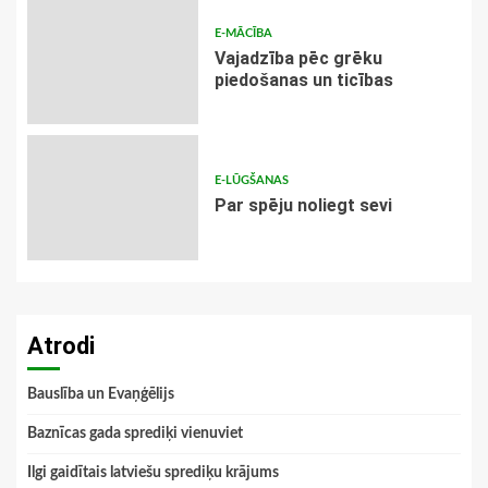
E-MĀCĪBA
Vajadzība pēc grēku
piedošanas un ticības
E-LŪGŠANAS
Par spēju noliegt sevi
Atrodi
Bauslība un Evaņģēlijs
Baznīcas gada sprediķi vienuviet
Ilgi gaidītais latviešu sprediķu krājums