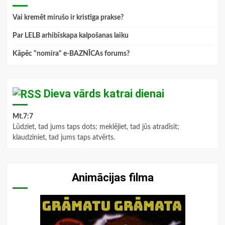
Vai kremēt mirušo ir kristīga prakse?
Par LELB arhibīskapa kalpošanas laiku
Kāpēc "nomira" e-BAZNĪCAs forums?
Dieva vārds katrai dienai
Mt.7:7
Lūdziet, tad jums taps dots; meklējiet, tad jūs atradīsit;
klaudziniet, tad jums taps atvērts.
Animācijas filma