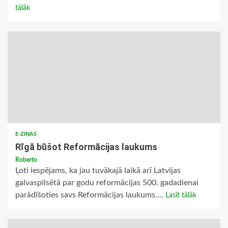
tālāk
E-ZIŅAS
Rīgā būšot Reformācijas laukums
Roberto
Ļoti iespējams, ka jau tuvākajā laikā arī Latvijas
galvaspilsētā par godu reformācijas 500. gadadienai
parādīšoties savs Reformācijas laukums....
Lasīt tālāk