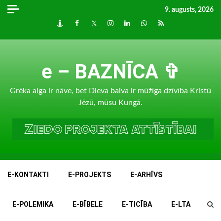
Skip
9. augusts, 2026
to
Draugiem
Facebook
Twitter
Instagram
LinkedIn
whatsapp
RSS
content
e – BAZNĪCA ✞
Grēka alga ir nāve, bet Dieva balva ir mūžīga dzīvība Kristū
Jēzū, mūsu Kungā.
E-KONTAKTI
E-PROJEKTS
E-ARHĪVS
E-POLEMIKA
E-BĪBELE
E-TICĪBA
E-LTA