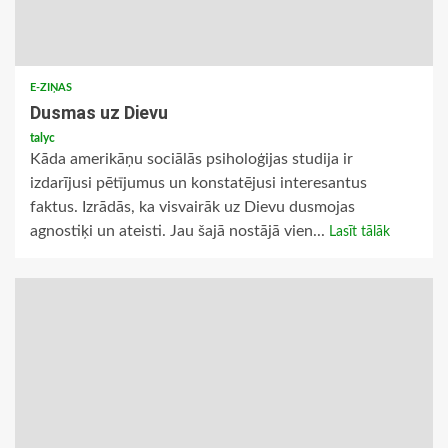
E-ZIŅAS
Dusmas uz Dievu
talyc
Kāda amerikāņu sociālās psiholoģijas studija ir
izdarījusi pētījumus un konstatējusi interesantus
faktus. Izrādās, ka visvairāk uz Dievu dusmojas
agnostiķi un ateisti. Jau šajā nostājā vien...
Lasīt tālāk