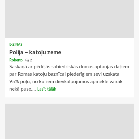
E-ZIŅAS
Polija – katoļu zeme
Roberto
2
Saskaņā ar pēdējās sabiedriskās domas aptaujas datiem
par Romas katoļu baznīcai piederīgiem sevi uzskata
95% poļu, no kuriem dievkalpojumus apmeklē vairāk
nekā puse....
Lasīt tālāk