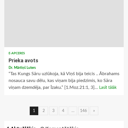
E-APCERES
Prieka avots
Dr. Mārtiņš Luters
“Tas Kungs Sāru uzlūkoja, kā Viņš bija teicis .. Ābrahams
nosauca savu dēlu, kas viņam bija piedzimis, ko Sāra
viņam dzemdēja, par Īzaku.” [1.Moz.21:1, 3]...
Lasīt tālāk
Ziņu
1
2
3
4
…
146
»
navigācija