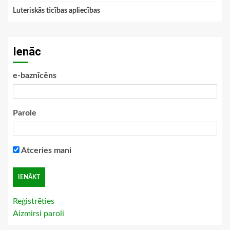
Luteriskās ticības apliecības
Ienāc
e-baznīcēns
Parole
Atceries mani
Reģistrēties
Aizmirsi paroli