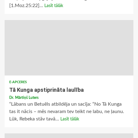
[1.Moz.25:22]...
Lasīt tālāk
E-APCERES
Tā Kunga apstiprināta laulība
Dr. Mārtiņš Luters
“Lābans un Betuēls atbildēja un sacīja: “No Tā Kunga
tas it nācis – mēs nevaram tev teikt ne labu, ne ļaunu.
Lūk, Rebeka stāv tavā...
Lasīt tālāk