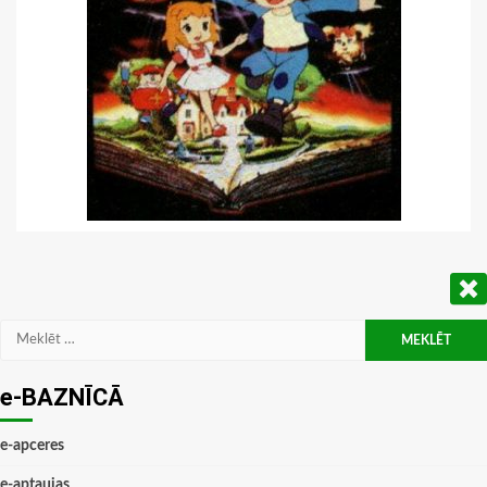
Meklēt:
e-BAZNĪCĀ
e-apceres
e-aptaujas