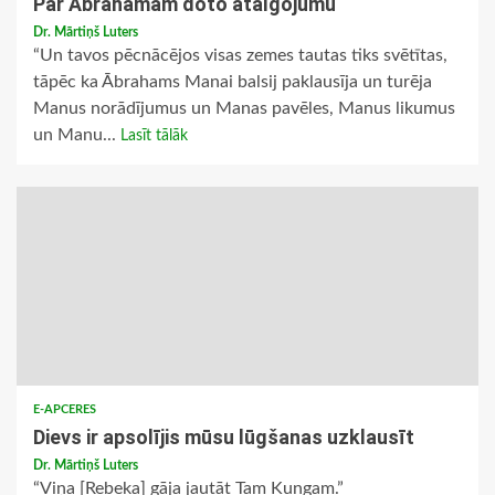
Par Ābrahamam doto atalgojumu
Dr. Mārtiņš Luters
“Un tavos pēcnācējos visas zemes tautas tiks svētītas,
tāpēc ka Ābrahams Manai balsij paklausīja un turēja
Manus norādījumus un Manas pavēles, Manus likumus
un Manu...
Lasīt tālāk
E-APCERES
Dievs ir apsolījis mūsu lūgšanas uzklausīt
Dr. Mārtiņš Luters
“Viņa [Rebeka] gāja jautāt Tam Kungam.”