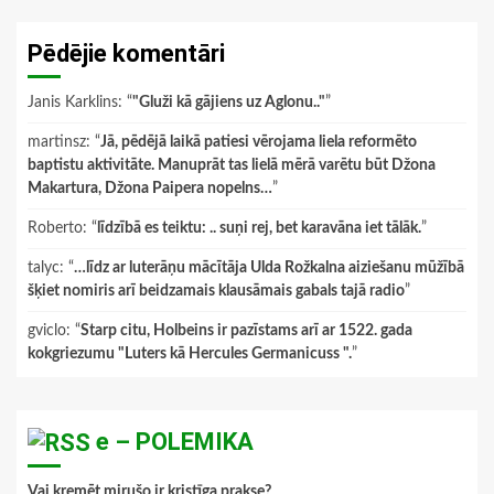
Pēdējie komentāri
Janis Karklins
: “
"Gluži kā gājiens uz Aglonu.."
”
martinsz
: “
Jā, pēdējā laikā patiesi vērojama liela reformēto
baptistu aktivitāte. Manuprāt tas lielā mērā varētu būt Džona
Makartura, Džona Paipera nopelns…
”
Roberto
: “
līdzībā es teiktu: .. suņi rej, bet karavāna iet tālāk.
”
talyc
: “
…līdz ar luterāņu mācītāja Ulda Rožkalna aiziešanu mūžībā
šķiet nomiris arī beidzamais klausāmais gabals tajā radio
”
gviclo
: “
Starp citu, Holbeins ir pazīstams arī ar 1522. gada
kokgriezumu "Luters kā Hercules Germanicuss ".
”
e – POLEMIKA
Vai kremēt mirušo ir kristīga prakse?