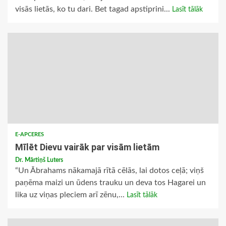
visās lietās, ko tu dari. Bet tagad apstiprini...
Lasīt tālāk
E-APCERES
Mīlēt Dievu vairāk par visām lietām
Dr. Mārtiņš Luters
“Un Ābrahams nākamajā rītā cēlās, lai dotos ceļā; viņš
paņēma maizi un ūdens trauku un deva tos Hagarei un
lika uz viņas pleciem arī zēnu,...
Lasīt tālāk