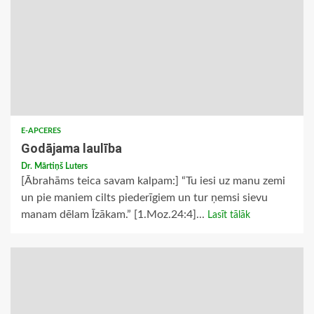
E-APCERES
Godājama laulība
Dr. Mārtiņš Luters
[Ābrahāms teica savam kalpam:] “Tu iesi uz manu zemi
un pie maniem cilts piederīgiem un tur ņemsi sievu
manam dēlam Īzākam.” [1.Moz.24:4]...
Lasīt tālāk