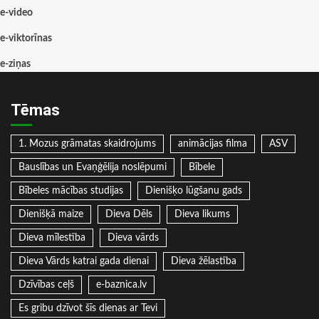
e-video
e-viktorīnas
e-ziņas
Tēmas
1. Mozus grāmatas skaidrojums
animācijas filma
ASV
Bauslības un Evaņģēlija noslēpumi
Bībele
Bībeles mācības studijas
Dienišķo lūgšanu gads
Dienišķā maize
Dieva Dēls
Dieva likums
Dieva mīlestība
Dieva vārds
Dieva Vārds katrai gada dienai
Dieva žēlastība
Dzīvības ceļš
e-baznica.lv
Es gribu dzīvot šīs dienas ar Tevi