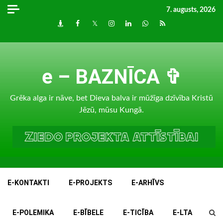
Skip
7. augusts, 2026
to
Draugiem
Facebook
Twitter
Instagram
LinkedIn
whatsapp
RSS
content
e – BAZNĪCA ✞
Grēka alga ir nāve, bet Dieva balva ir mūžīga dzīvība Kristū
Jēzū, mūsu Kungā.
E-KONTAKTI
E-PROJEKTS
E-ARHĪVS
E-POLEMIKA
E-BĪBELE
E-TICĪBA
E-LTA