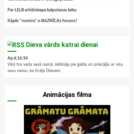
Par LELB arhibīskapa kalpošanas laiku
Kāpēc "nomira" e-BAZNĪCAs forums?
Dieva vārds katrai dienai
Ap.d.16:34
Viņš tos veda savā namā, sēdināja pie galda un priecājās ar visu
savu namu, ka ticēja Dievam.
Animācijas filma