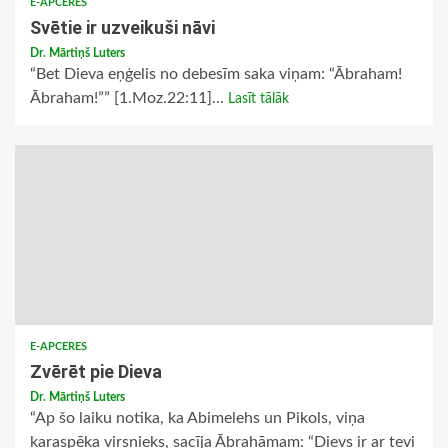
E-APCERES
Svētie ir uzveikuši nāvi
Dr. Mārtiņš Luters
“Bet Dieva eņģelis no debesīm saka viņam: “Ābraham!
Ābraham!”” [1.Moz.22:11]...
Lasīt tālāk
E-APCERES
Zvērēt pie Dieva
Dr. Mārtiņš Luters
“Ap šo laiku notika, ka Abimelehs un Pikols, viņa
karaspēka virsnieks, sacīja Ābrahāmam: “Dievs ir ar tevi