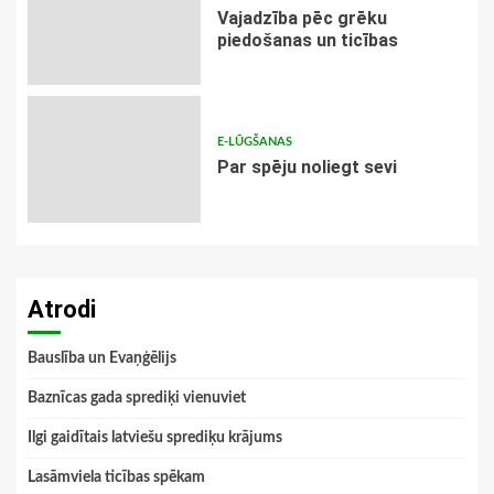
Vajadzība pēc grēku
piedošanas un ticības
E-LŪGŠANAS
Par spēju noliegt sevi
Atrodi
Bauslība un Evaņģēlijs
Baznīcas gada sprediķi vienuviet
Ilgi gaidītais latviešu sprediķu krājums
Lasāmviela ticības spēkam