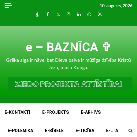
Skip
10. augusts, 2026
to
Draugiem
Facebook
Twitter
Instagram
LinkedIn
whatsapp
RSS
content
e – BAZNĪCA ✞
Grēka alga ir nāve, bet Dieva balva ir mūžīga dzīvība Kristū
Jēzū, mūsu Kungā.
E-KONTAKTI
E-PROJEKTS
E-ARHĪVS
E-POLEMIKA
E-BĪBELE
E-TICĪBA
E-LTA