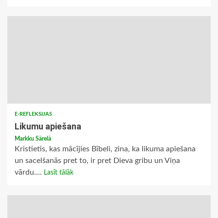
E-REFLEKSIJAS
Likumu apiešana
Markku Särelä
Kristietis, kas mācījies Bībeli, zina, ka likuma apiešana
un sacelšanās pret to, ir pret Dieva gribu un Viņa
vārdu....
Lasīt tālāk