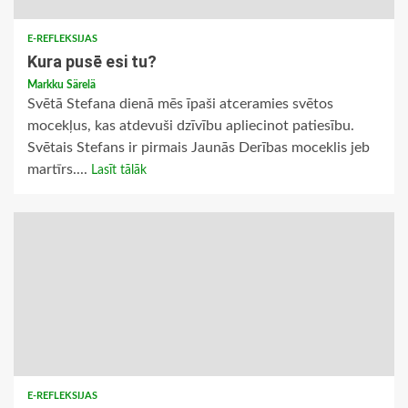
E-REFLEKSIJAS
Kura pusē esi tu?
Markku Särelä
Svētā Stefana dienā mēs īpaši atceramies svētos
mocekļus, kas atdevuši dzīvību apliecinot patiesību.
Svētais Stefans ir pirmais Jaunās Derības moceklis jeb
martīrs....
Lasīt tālāk
E-REFLEKSIJAS