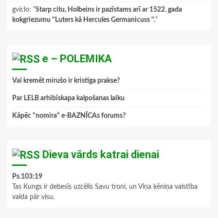
gviclo
: “
Starp citu, Holbeins ir pazīstams arī ar 1522. gada
kokgriezumu "Luters kā Hercules Germanicuss ".
”
e – POLEMIKA
Vai kremēt mirušo ir kristīga prakse?
Par LELB arhibīskapa kalpošanas laiku
Kāpēc "nomira" e-BAZNĪCAs forums?
Dieva vārds katrai dienai
Ps.103:19
Tas Kungs ir debesīs uzcēlis Savu troni, un Viņa ķēniņa valstība
valda pār visu.