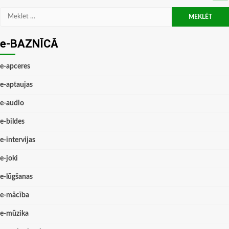
Meklēt:
e-BAZNĪCĀ
e-apceres
e-aptaujas
e-audio
e-bildes
e-intervijas
e-joki
e-lūgšanas
e-mācība
e-mūzika