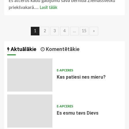
Es atceros kādu gadījumu savā bērnībā Ziemassvētku
priekšvakarā....
Lasīt tālāk
Ziņu
1
2
3
4
…
15
»
navigācija
Aktuālākie
Komentētākie
E-APCERES
​Kas patiesi nes mieru?
E-APCERES
Es esmu tavs Dievs