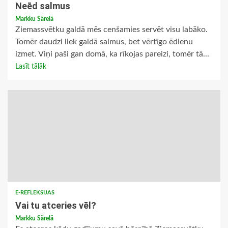
Neēd salmus
Markku Särelä
Ziemassvētku galdā mēs cenšamies servēt visu labāko.
Tomēr daudzi liek galdā salmus, bet vērtīgo ēdienu
izmet. Viņi paši gan domā, ka rīkojas pareizi, tomēr tā...
Lasīt tālāk
E-REFLEKSIJAS
Vai tu atceries vēl?
Markku Särelä