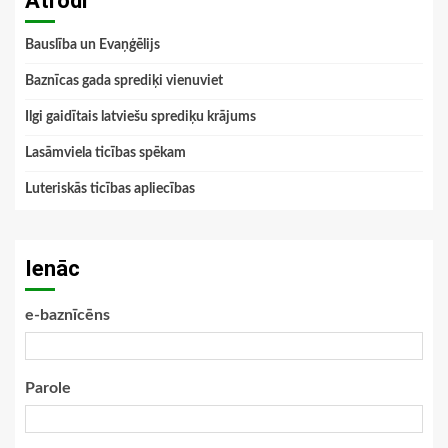
Atrodi
Bauslība un Evaņģēlijs
Baznīcas gada sprediķi vienuviet
Ilgi gaidītais latviešu sprediķu krājums
Lasāmviela ticības spēkam
Luteriskās ticības apliecības
Ienāc
e-baznīcēns
Parole