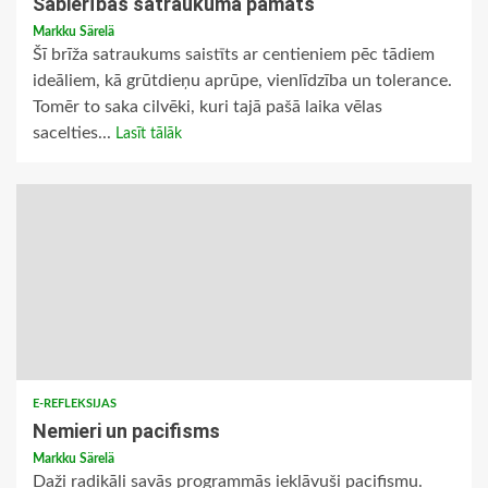
Sabierības satraukuma pamats
Markku Särelä
Šī brīža satraukums saistīts ar centieniem pēc tādiem
ideāliem, kā grūtdieņu aprūpe, vienlīdzība un tolerance.
Tomēr to saka cilvēki, kuri tajā pašā laika vēlas
sacelties...
Lasīt tālāk
E-REFLEKSIJAS
Nemieri un pacifisms
Markku Särelä
Daži radikāļi savās programmās iekļāvuši pacifismu.