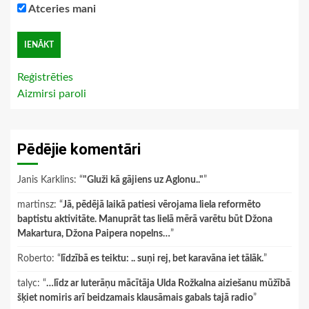
Atceries mani
Reģistrēties
Aizmirsi paroli
Pēdējie komentāri
Janis Karklins
: “
"Gluži kā gājiens uz Aglonu.."
”
martinsz
: “
Jā, pēdējā laikā patiesi vērojama liela reformēto
baptistu aktivitāte. Manuprāt tas lielā mērā varētu būt Džona
Makartura, Džona Paipera nopelns…
”
Roberto
: “
līdzībā es teiktu: .. suņi rej, bet karavāna iet tālāk.
”
talyc
: “
…līdz ar luterāņu mācītāja Ulda Rožkalna aiziešanu mūžībā
šķiet nomiris arī beidzamais klausāmais gabals tajā radio
”