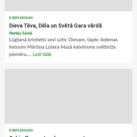
E-REFLEKSIJAS
Dieva Tēva, Dēla un Svētā Gara vārdā
Markku Särelä
Lūgšanā kristietis sevi uztic Dievam, tāpēc ikdienas
lietosim Mārtiņa Lutera Mazā katehisma svētbrīža
piemēru....
Lasīt tālāk
E-REFLEKSIJAS