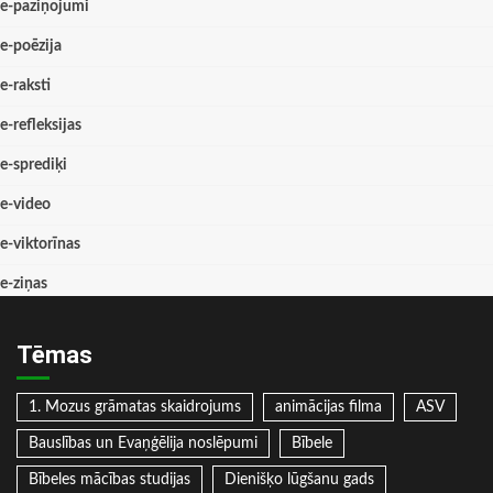
e-paziņojumi
e-poēzija
e-raksti
e-refleksijas
e-sprediķi
e-video
e-viktorīnas
e-ziņas
Tēmas
1. Mozus grāmatas skaidrojums
animācijas filma
ASV
Bauslības un Evaņģēlija noslēpumi
Bībele
Bībeles mācības studijas
Dienišķo lūgšanu gads