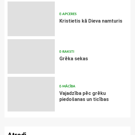
E-APCERES
Kristietis kā Dieva namturis
E-RAKSTI
Grēka sekas
E-MĀCĪBA
Vajadzība pēc grēku
piedošanas un ticības