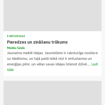
E-REFLEKSIJAS
Pieredzes un zināšanu trūkums
Markku Särelä
Jaunatne meklē idejas. Jauniešiem ir raksturīga nosliece
uz ideālismu, un tajā pašā laikā viņi ir entuziasma un
enerģijas pilni, un vēlas savas idejas īstenot dzīvē....
Lasīt
tālāk