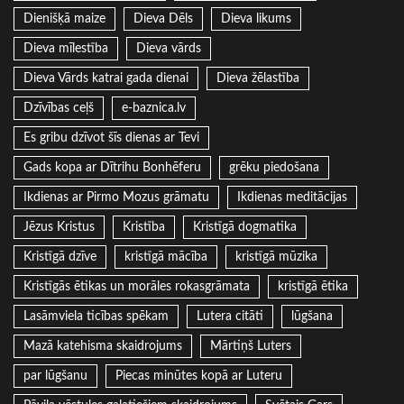
Dienišķā maize
Dieva Dēls
Dieva likums
Dieva mīlestība
Dieva vārds
Dieva Vārds katrai gada dienai
Dieva žēlastība
Dzīvības ceļš
e-baznica.lv
Es gribu dzīvot šīs dienas ar Tevi
Gads kopa ar Dītrihu Bonhēferu
grēku piedošana
Ikdienas ar Pirmo Mozus grāmatu
Ikdienas meditācijas
Jēzus Kristus
Kristība
Kristīgā dogmatika
Kristīgā dzīve
kristīgā mācība
kristīgā mūzika
Kristīgās ētikas un morāles rokasgrāmata
kristīgā ētika
Lasāmviela ticības spēkam
Lutera citāti
lūgšana
Mazā katehisma skaidrojums
Mārtiņš Luters
par lūgšanu
Piecas minūtes kopā ar Luteru