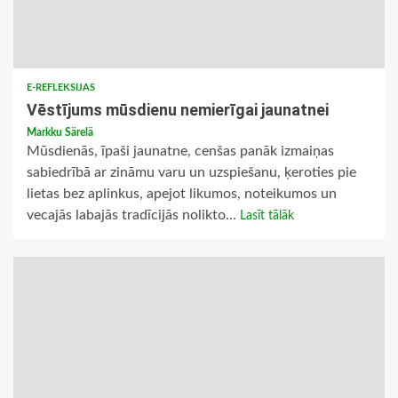
E-REFLEKSIJAS
Vēstījums mūsdienu nemierīgai jaunatnei
Markku Särelä
Mūsdienās, īpaši jaunatne, cenšas panāk izmaiņas
sabiedrībā ar zināmu varu un uzspiešanu, ķeroties pie
lietas bez aplinkus, apejot likumos, noteikumos un
vecajās labajās tradīcijās nolikto...
Lasīt tālāk