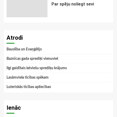
Par spēju noliegt sevi
Atrodi
Bauslība un Evaņģēlijs
Baznīcas gada sprediķi vienuviet
Ilgi gaidītais latviešu sprediķu krājums
Lasāmviela ticības spēkam
Luteriskās ticības apliecības
Ienāc