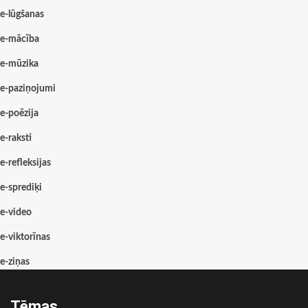
e-lūgšanas
e-mācība
e-mūzika
e-paziņojumi
e-poēzija
e-raksti
e-refleksijas
e-sprediķi
e-video
e-viktorīnas
e-ziņas
Tēmas