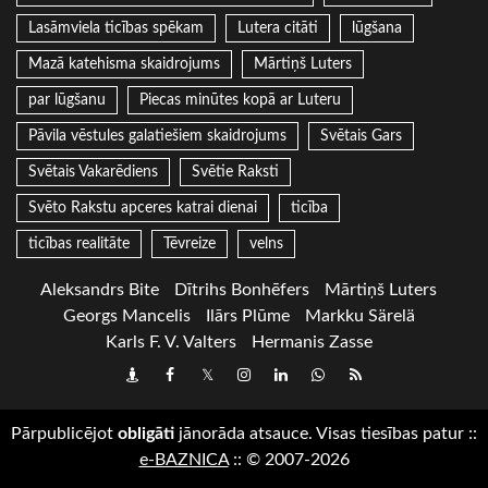
Lasāmviela ticības spēkam
Lutera citāti
lūgšana
Mazā katehisma skaidrojums
Mārtiņš Luters
par lūgšanu
Piecas minūtes kopā ar Luteru
Pāvila vēstules galatiešiem skaidrojums
Svētais Gars
Svētais Vakarēdiens
Svētie Raksti
Svēto Rakstu apceres katrai dienai
ticība
ticības realitāte
Tēvreize
velns
Aleksandrs Bite
Dītrihs Bonhēfers
Mārtiņš Luters
Georgs Mancelis
Ilārs Plūme
Markku Särelä
Karls F. V. Valters
Hermanis Zasse
Draugiem
Facebook
Twitter
Instagram
LinkedIn
whatsapp
RSS
Pārpublicējot
obligāti
jānorāda atsauce. Visas tiesības patur
::
e-BAZNICA
::
© 2007-2026