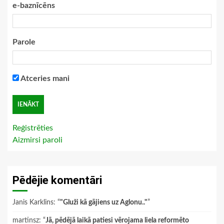
e-baznīcēns
Parole
Atceries mani
Reģistrēties
Aizmirsi paroli
Pēdējie komentāri
Janis Karklins
: “
"Gluži kā gājiens uz Aglonu.."
”
martinsz
: “
Jā, pēdējā laikā patiesi vērojama liela reformēto