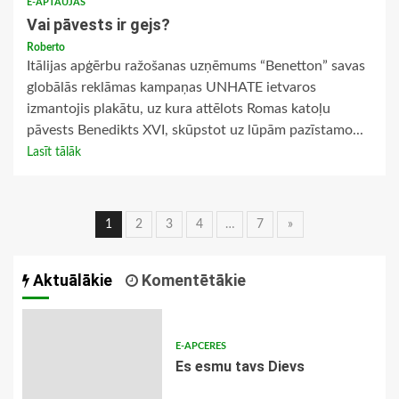
E-APTAUJAS
Vai pāvests ir gejs?
Roberto
Itālijas apģērbu ražošanas uzņēmums “Benetton” savas
globālās reklāmas kampaņas UNHATE ietvaros
izmantojis plakātu, uz kura attēlots Romas katoļu
pāvests Benedikts XVI, skūpstot uz lūpām pazīstamo...
Lasīt tālāk
Ziņu
1
2
3
4
…
7
»
navigācija
Aktuālākie
Komentētākie
E-APCERES
Es esmu tavs Dievs