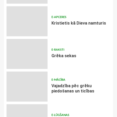
E-APCERES
Kristietis kā Dieva namturis
E-RAKSTI
Grēka sekas
E-MĀCĪBA
Vajadzība pēc grēku
piedošanas un ticības
E-LŪGŠANAS