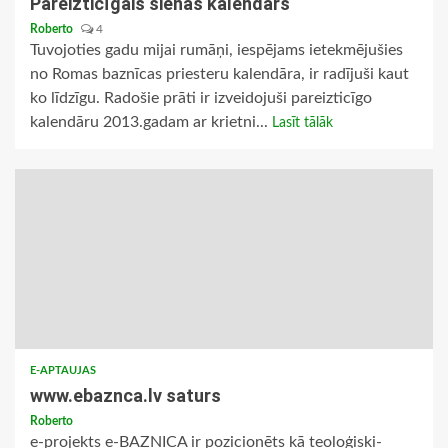
Pareizticīgais sienas kalendārs
Roberto
4
Tuvojoties gadu mijai rumāņi, iespējams ietekmējušies
no Romas baznīcas priesteru kalendāra, ir radījuši kaut
ko līdzīgu. Radošie prāti ir izveidojuši pareizticīgo
kalendāru 2013.gadam ar krietni...
Lasīt tālāk
E-APTAUJAS
www.ebaznca.lv saturs
Roberto
e-projekts e-BAZNICA ir pozicionēts kā teoloģiski-