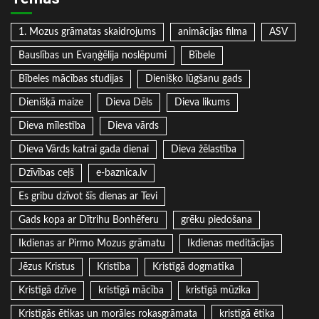
1. Mozus grāmatas skaidrojums
animācijas filma
ASV
Bauslības un Evaņģēlija noslēpumi
Bībele
Bībeles mācības studijas
Dienišķo lūgšanu gads
Dienišķā maize
Dieva Dēls
Dieva likums
Dieva mīlestība
Dieva vārds
Dieva Vārds katrai gada dienai
Dieva žēlastība
Dzīvības ceļš
e-baznica.lv
Es gribu dzīvot šīs dienas ar Tevi
Gads kopa ar Dītrihu Bonhēferu
grēku piedošana
Ikdienas ar Pirmo Mozus grāmatu
Ikdienas meditācijas
Jēzus Kristus
Kristība
Kristīgā dogmatika
Kristīgā dzīve
kristīgā mācība
kristīgā mūzika
Kristīgās ētikas un morāles rokasgrāmata
kristīgā ētika