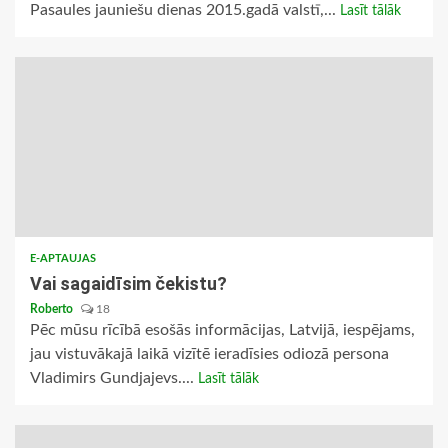
Pasaules jauniešu dienas 2015.gadā valstī,...
Lasīt tālāk
E-APTAUJAS
Vai sagaidīsim čekistu?
Roberto
18
Pēc mūsu rīcībā esošās informācijas, Latvijā, iespējams,
jau vistuvākajā laikā vizītē ieradīsies odiozā persona
Vladimirs Gundjajevs....
Lasīt tālāk