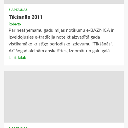
E-APTAUJAS
Tikšanās 2011
Roberto
Par neatņemamu gadu mijas notikumu e-BAZNĪCĀ ir
izveidojusies e-tradīcija noteikt aizvadītā gada
vistīkamāko kristīgo periodisko izdevumu “Tikšānās”.
Arī šogad aicinām apskatīties, izdomāt un galu galā...
Lasīt tālāk