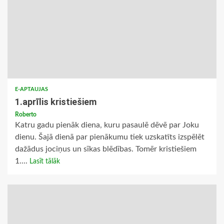
E-APTAUJAS
1.aprīlis kristiešiem
Roberto
Katru gadu pienāk diena, kuru pasaulē dēvē par Joku
dienu. Šajā dienā par pienākumu tiek uzskatīts izspēlēt
dažādus jociņus un sīkas blēdības. Tomēr kristiešiem
1....
Lasīt tālāk