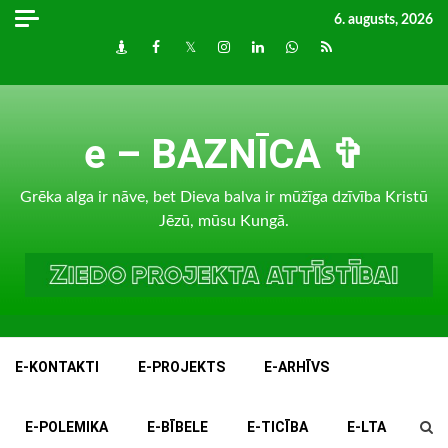
Skip
6. augusts, 2026
to
Draugiem
Facebook
Twitter
Instagram
LinkedIn
whatsapp
RSS
content
e – BAZNĪCA ✞
Grēka alga ir nāve, bet Dieva balva ir mūžīga dzīvība Kristū
Jēzū, mūsu Kungā.
E-KONTAKTI
E-PROJEKTS
E-ARHĪVS
E-POLEMIKA
E-BĪBELE
E-TICĪBA
E-LTA