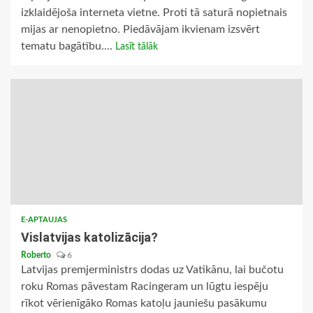
izklaidējoša interneta vietne. Proti tā saturā nopietnais
mijas ar nenopietno. Piedāvājam ikvienam izsvērt
tematu bagātību....
Lasīt tālāk
E-APTAUJAS
Vislatvijas katolizācija?
Roberto
6
Latvijas premjerministrs dodas uz Vatikānu, lai bučotu
roku Romas pāvestam Racingeram un lūgtu iespēju
rīkot vērienīgāko Romas katoļu jauniešu pasākumu