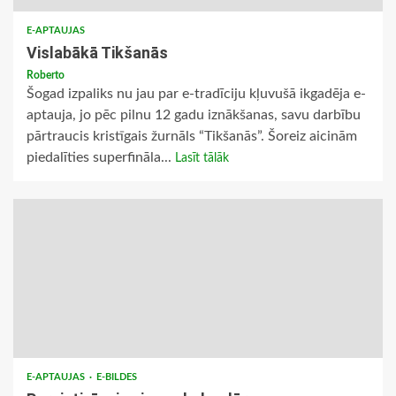
E-APTAUJAS
Vislabākā Tikšanās
Roberto
Šogad izpaliks nu jau par e-tradīciju kļuvušā ikgadēja e-
aptauja, jo pēc pilnu 12 gadu iznākšanas, savu darbību
pārtraucis kristīgais žurnāls “Tikšanās”. Šoreiz aicinām
piedalīties superfināla...
Lasīt tālāk
E-APTAUJAS
E-BILDES