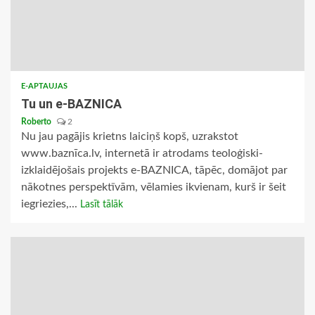
E-APTAUJAS
Tu un e-BAZNICA
Roberto
2
Nu jau pagājis krietns laiciņš kopš, uzrakstot
www.baznīca.lv, internetā ir atrodams teoloģiski-
izklaidējošais projekts e-BAZNICA, tāpēc, domājot par
nākotnes perspektīvām, vēlamies ikvienam, kurš ir šeit
iegriezies,...
Lasīt tālāk