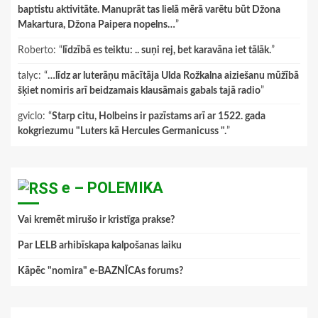
baptistu aktivitāte. Manuprāt tas lielā mērā varētu būt Džona
Makartura, Džona Paipera nopelns…
”
Roberto
: “
līdzībā es teiktu: .. suņi rej, bet karavāna iet tālāk.
”
talyc
: “
…līdz ar luterāņu mācītāja Ulda Rožkalna aiziešanu mūžībā
šķiet nomiris arī beidzamais klausāmais gabals tajā radio
”
gviclo
: “
Starp citu, Holbeins ir pazīstams arī ar 1522. gada
kokgriezumu "Luters kā Hercules Germanicuss ".
”
e – POLEMIKA
Vai kremēt mirušo ir kristīga prakse?
Par LELB arhibīskapa kalpošanas laiku
Kāpēc "nomira" e-BAZNĪCAs forums?