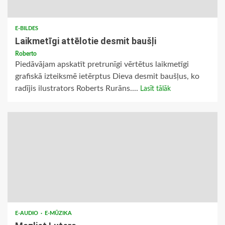
E-BILDES
Laikmetīgi attēlotie desmit baušļi
Roberto
Piedāvājam apskatīt pretrunīgi vērtētus laikmetīgi
grafiskā izteiksmē ietērptus Dieva desmit baušļus, ko
radījis ilustrators Roberts Rurāns....
Lasīt tālāk
E-AUDIO
E-MŪZIKA