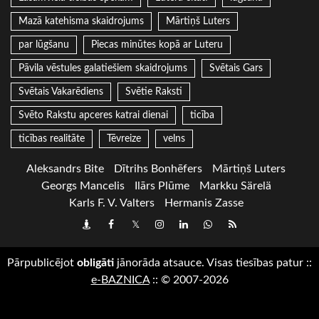
Mazā katehisma skaidrojums
Mārtiņš Luters
par lūgšanu
Piecas minūtes kopā ar Luteru
Pāvila vēstules galatiešiem skaidrojums
Svētais Gars
Svētais Vakarēdiens
Svētie Raksti
Svēto Rakstu apceres katrai dienai
ticība
ticības realitāte
Tēvreize
velns
Aleksandrs Bite
Dītrihs Bonhēfers
Mārtiņš Luters
Georgs Mancelis
Ilārs Plūme
Markku Särelä
Karls F. V. Valters
Hermanis Zasse
Draugiem
Facebook
Twitter
Instagram
LinkedIn
whatsapp
RSS
Pārpublicējot
obligāti
jānorāda atsauce. Visas tiesības patur
::
e-BAZNICA
::
© 2007-2026