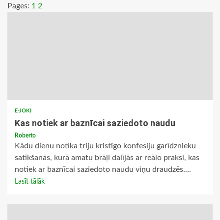
Pages:
1
2
E-JOKI
Kas notiek ar baznīcai saziedoto naudu
Roberto
Kādu dienu notika triju kristīgo konfesiju garīdznieku
satikšanās, kurā amatu brāļi dalījās ar reālo praksi, kas
notiek ar baznīcai saziedoto naudu viņu draudzēs....
Lasīt tālāk