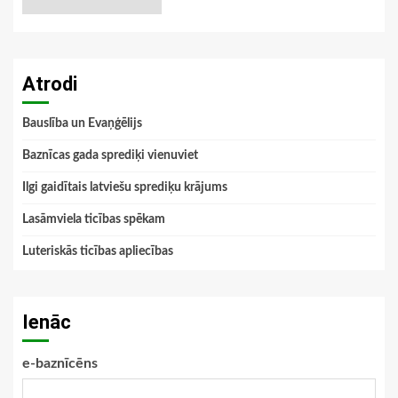
Atrodi
Bauslība un Evaņģēlijs
Baznīcas gada sprediķi vienuviet
Ilgi gaidītais latviešu sprediķu krājums
Lasāmviela ticības spēkam
Luteriskās ticības apliecības
Ienāc
e-baznīcēns