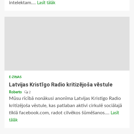
intelektam....
Lasīt tālāk
E-ZIŅAS
Latvijas Kristīgo Radio kritizējoša vēstule
Roberto
2
Mūsu rīcībā nonākusi anonīma Latvijas Kristīgo Radio
kritizējoša vēstule, kas patlaban aktīvi cirkulē sociālajā
tīklā facebook.com, radot cilvēkos šūmēšanos....
Lasīt
tālāk