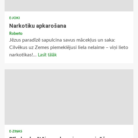
E-JOKI
Narkotiku apkarošana
Roberto
Jēzus paradīzē sapulcina savus mācekļus un saka:
Cilvēkus uz Zemes piemeklējusi liela nelaime – viņi lieto
narkotikas!...
Lasīt tālāk
E-ZIŅAS