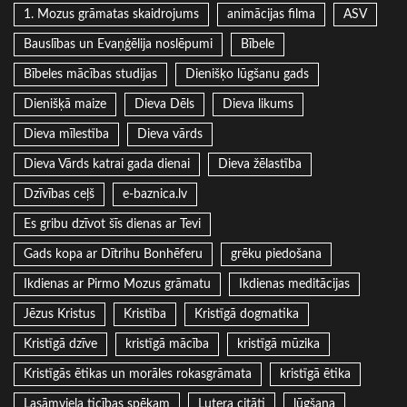
1. Mozus grāmatas skaidrojums
animācijas filma
ASV
Bauslības un Evaņģēlija noslēpumi
Bībele
Bībeles mācības studijas
Dienišķo lūgšanu gads
Dienišķā maize
Dieva Dēls
Dieva likums
Dieva mīlestība
Dieva vārds
Dieva Vārds katrai gada dienai
Dieva žēlastība
Dzīvības ceļš
e-baznica.lv
Es gribu dzīvot šīs dienas ar Tevi
Gads kopa ar Dītrihu Bonhēferu
grēku piedošana
Ikdienas ar Pirmo Mozus grāmatu
Ikdienas meditācijas
Jēzus Kristus
Kristība
Kristīgā dogmatika
Kristīgā dzīve
kristīgā mācība
kristīgā mūzika
Kristīgās ētikas un morāles rokasgrāmata
kristīgā ētika
Lasāmviela ticības spēkam
Lutera citāti
lūgšana