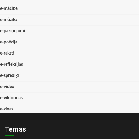
e-mācība
e-mūzika
e-paziņojumi
e-poēzija
e-raksti
e-refleksijas
e-sprediķi
e-video
e-viktorīnas
e-ziņas
Tēmas