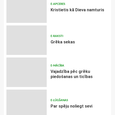
E-APCERES
Kristietis kā Dieva namturis
E-RAKSTI
Grēka sekas
E-MĀCĪBA
Vajadzība pēc grēku
piedošanas un ticības
E-LŪGŠANAS
Par spēju noliegt sevi