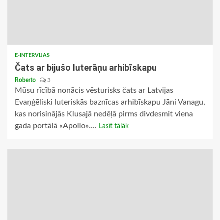
E-INTERVIJAS
Čats ar bijušo luterāņu arhibīskapu
Roberto
3
Mūsu rīcībā nonācis vēsturisks čats ar Latvijas
Evaņģēliski luteriskās baznīcas arhibīskapu Jāni Vanagu,
kas norisinājās Klusajā nedēļā pirms divdesmit viena
gada portālā «Apollo»....
Lasīt tālāk