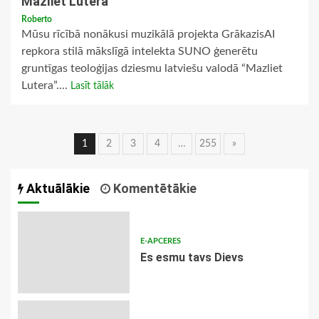
Mazliet Lutera
Roberto
Mūsu rīcībā nonākusi muzikālā projekta GrākazisAI
repkora stilā mākslīgā intelekta SUNO ģenerētu
gruntīgas teoloģijas dziesmu latviešu valodā “Mazliet
Lutera”....
Lasīt tālāk
Ziņu
1
2
3
4
…
255
»
navigācija
Aktuālākie
Komentētākie
E-APCERES
Es esmu tavs Dievs