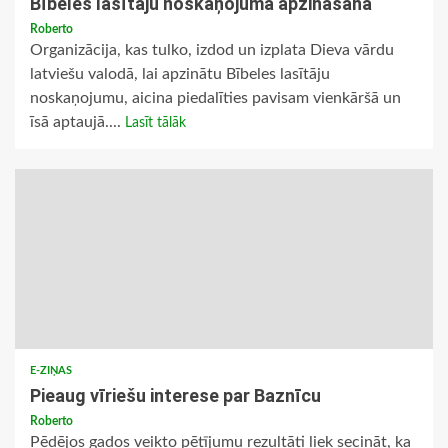
Bībeles lasītāju noskaņojuma apzināšana
Roberto
Organizācija, kas tulko, izdod un izplata Dieva vārdu
latviešu valodā, lai apzinātu Bībeles lasītāju
noskaņojumu, aicina piedalīties pavisam vienkāršā un
īsā aptaujā....
Lasīt tālāk
E-ZIŅAS
Pieaug vīriešu interese par Baznīcu
Roberto
Pēdējos gados veikto pētījumu rezultāti liek secināt, ka