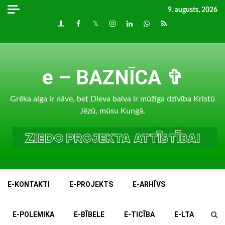
Skip
9. augusts, 2026
to
Draugiem
Facebook
Twitter
Instagram
LinkedIn
whatsapp
RSS
content
e – BAZNĪCA ✞
Grēka alga ir nāve, bet Dieva balva ir mūžīga dzīvība Kristū
Jēzū, mūsu Kungā.
E-KONTAKTI
E-PROJEKTS
E-ARHĪVS
E-POLEMIKA
E-BĪBELE
E-TICĪBA
E-LTA