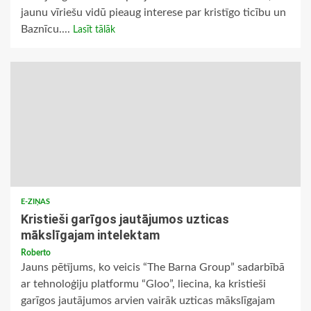
jaunu vīriešu vidū pieaug interese par kristīgo ticību un
Baznīcu....
Lasīt tālāk
E-ZIŅAS
Kristieši garīgos jautājumos uzticas
mākslīgajam intelektam
Roberto
Jauns pētījums, ko veicis “The Barna Group” sadarbībā
ar tehnoloģiju platformu “Gloo”, liecina, ka kristieši
garīgos jautājumos arvien vairāk uzticas mākslīgajam