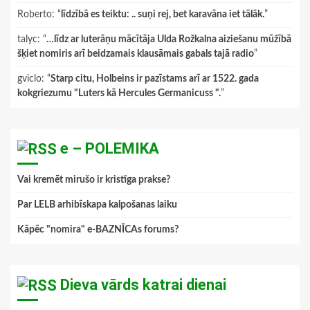
Roberto
: “
līdzībā es teiktu: .. suņi rej, bet karavāna iet tālāk.
”
talyc
: “
…līdz ar luterāņu mācītāja Ulda Rožkalna aiziešanu mūžībā
šķiet nomiris arī beidzamais klausāmais gabals tajā radio
”
gviclo
: “
Starp citu, Holbeins ir pazīstams arī ar 1522. gada
kokgriezumu "Luters kā Hercules Germanicuss ".
”
e – POLEMIKA
Vai kremēt mirušo ir kristīga prakse?
Par LELB arhibīskapa kalpošanas laiku
Kāpēc "nomira" e-BAZNĪCAs forums?
Dieva vārds katrai dienai