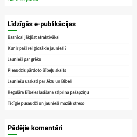
Līdzīgās e-publikācijas
Baznīcai jākļūst atraktīvākai
Kur ir paši reliģiozākie jaunieši?
Jaunieši par grēku
Pieaudzis pārdoto Bībeļu skaits
Jauniešu uzskati par Jēzu un Bībeli
Regulāra Bībeles lasīšana stiprina pašapziņu
Ticīgie pusaudži un jaunieši mazāk streso
Pēdējie komentāri