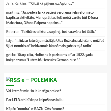
Janis Karklins
: “
"Gluži kā gājiens uz Aglonu.."
”
martinsz
: “
Jā, pēdējā laikā patiesi vērojama liela reformēto
baptistu aktivitāte. Manuprāt tas lielā mērā varētu būt Džona
Makartura, Džona Paipera nopelns…
”
Roberto
: “
līdzībā es teiktu: .. suņi rej, bet karavāna iet tālāk.
”
talyc
: “
…līdz ar luterāņu mācītāja Ulda Rožkalna aiziešanu mūžībā
šķiet nomiris arī beidzamais klausāmais gabals tajā radio
”
gviclo
: “
Starp citu, Holbeins ir pazīstams arī ar 1522. gada
kokgriezumu "Luters kā Hercules Germanicuss ".
”
e – POLEMIKA
Vai kremēt mirušo ir kristīga prakse?
Par LELB arhibīskapa kalpošanas laiku
Kāpēc "nomira" e-BAZNĪCAs forums?