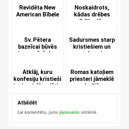
Revidēta New
Noskaidrots,
American Bībele
kādas drēbes
valkājis Jēzus
Sv. Pētera
Sadursmes starp
baznīcai būvēs
kristiešiem un
jaunas ērģeļes
musulmaņiem
Atklāj, kuru
Romas katoļiem
konfesiju kristieši
priesteri jāmeklē
ir visvairāk vajātie
Indijā
Atbildēt
Lai komentētu, jums
jāpiesakās
sistēmā.