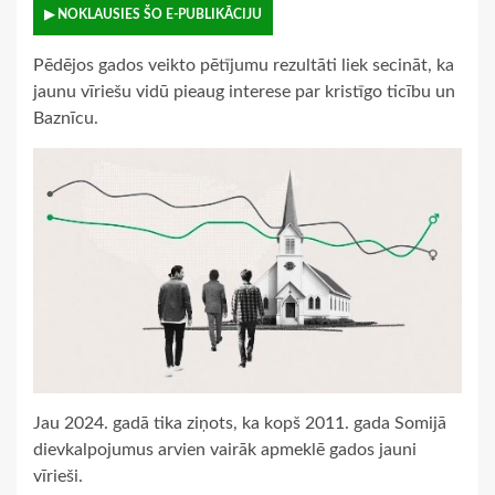
▶ NOKLAUSIES ŠO E-PUBLIKĀCIJU
Pēdējos gados veikto pētījumu rezultāti liek secināt, ka
jaunu vīriešu vidū pieaug interese par kristīgo ticību un
Baznīcu.
Jau 2024. gadā tika ziņots, ka kopš 2011. gada Somijā
dievkalpojumus arvien vairāk apmeklē gados jauni
vīrieši.