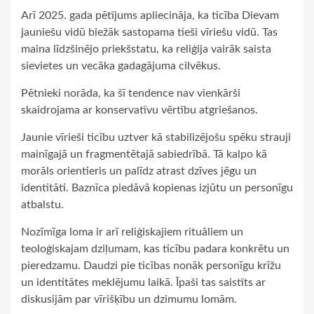
Arī 2025. gada pētījums apliecināja, ka ticība Dievam
jauniešu vidū biežāk sastopama tieši vīriešu vidū. Tas
maina līdzšinējo priekšstatu, ka reliģija vairāk saista
sievietes un vecāka gadagājuma cilvēkus.
Pētnieki norāda, ka šī tendence nav vienkārši
skaidrojama ar konservatīvu vērtību atgriešanos.
Jaunie vīrieši ticību uztver kā stabilizējošu spēku strauji
mainīgajā un fragmentētajā sabiedrībā. Tā kalpo kā
morāls orientieris un palīdz atrast dzīves jēgu un
identitāti. Baznīca piedāvā kopienas izjūtu un personīgu
atbalstu.
Nozīmīga loma ir arī reliģiskajiem rituāliem un
teoloģiskajam dziļumam, kas ticību padara konkrētu un
pieredzamu. Daudzi pie ticības nonāk personīgu krīžu
un identitātes meklējumu laikā. Īpaši tas saistīts ar
diskusijām par vīrišķību un dzimumu lomām.