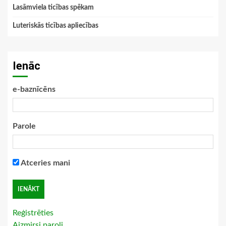
Lasāmviela ticības spēkam
Luteriskās ticības apliecības
Ienāc
e-baznīcēns
Parole
Atceries mani
Reģistrēties
Aizmirsi paroli