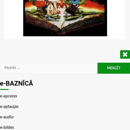
Meklēt:
e-BAZNĪCĀ
e-apceres
e-aptaujas
e-audio
e-bildes