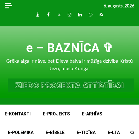
Skip
6. augusts, 2026
to
Draugiem
Facebook
Twitter
Instagram
LinkedIn
whatsapp
RSS
content
e – BAZNĪCA ✞
Grēka alga ir nāve, bet Dieva balva ir mūžīga dzīvība Kristū
Jēzū, mūsu Kungā.
E-KONTAKTI
E-PROJEKTS
E-ARHĪVS
E-POLEMIKA
E-BĪBELE
E-TICĪBA
E-LTA