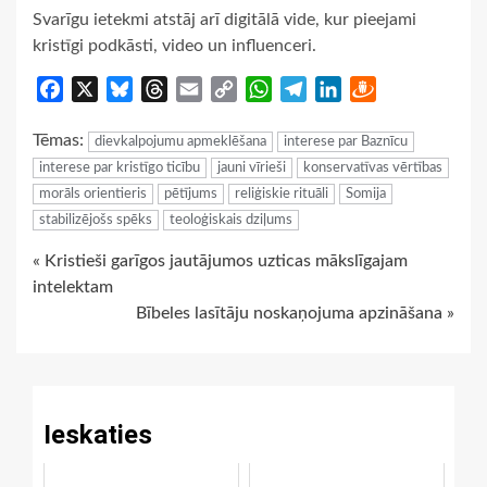
Svarīgu ietekmi atstāj arī digitālā vide, kur pieejami
kristīgi podkāsti, video un influenceri.
Facebook
X
Bluesky
Threads
Email
Copy
WhatsApp
Telegram
LinkedIn
Draugiem
Link
Tēmas:
dievkalpojumu apmeklēšana
interese par Baznīcu
interese par kristīgo ticību
jauni vīrieši
konservatīvas vērtības
morāls orientieris
pētījums
reliģiskie rituāli
Somija
stabilizējošs spēks
teoloģiskais dziļums
Continue
« Kristieši garīgos jautājumos uzticas mākslīgajam
intelektam
Reading
Bībeles lasītāju noskaņojuma apzināšana »
Ieskaties