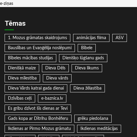
e-ziņas
Tēmas
1. Mozus grāmatas skaidrojums
animācijas filma
ASV
Bauslības un Evaņģēlija noslēpumi
Bībele
Bībeles mācības studijas
Dienišķo lūgšanu gads
Dienišķā maize
Dieva Dēls
Dieva likums
Dieva mīlestība
Dieva vārds
Dieva Vārds katrai gada dienai
Dieva žēlastība
Dzīvības ceļš
e-baznica.lv
Es gribu dzīvot šīs dienas ar Tevi
Gads kopa ar Dītrihu Bonhēferu
grēku piedošana
Ikdienas ar Pirmo Mozus grāmatu
Ikdienas meditācijas