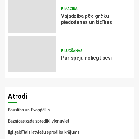
E-MĀCĪBA
Vajadzība pēc grēku
piedošanas un ticības
E-LŪGŠANAS
Par spēju noliegt sevi
Atrodi
Bauslība un Evaņģēlijs
Baznīcas gada sprediķi vienuviet
Ilgi gaidītais latviešu sprediķu krājums