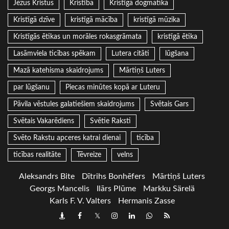
Jēzus Kristus
Kristība
Kristīgā dogmatika
Kristīgā dzīve
kristīgā mācība
kristīgā mūzika
Kristīgās ētikas un morāles rokasgrāmata
kristīgā ētika
Lasāmviela ticības spēkam
Lutera citāti
lūgšana
Mazā katehisma skaidrojums
Mārtiņš Luters
par lūgšanu
Piecas minūtes kopā ar Luteru
Pāvila vēstules galatiešiem skaidrojums
Svētais Gars
Svētais Vakarēdiens
Svētie Raksti
Svēto Rakstu apceres katrai dienai
ticība
ticības realitāte
Tēvreize
velns
Aleksandrs Bite
Dītrihs Bonhēfers
Mārtiņš Luters
Georgs Mancelis
Ilārs Plūme
Markku Särelä
Karls F. V. Valters
Hermanis Zasse
Draugiem
Facebook
Twitter
Instagram
LinkedIn
whatsapp
RSS