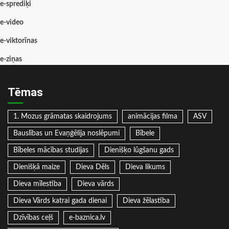
e-sprediķi
e-video
e-viktorīnas
e-ziņas
Tēmas
1. Mozus grāmatas skaidrojums
animācijas filma
ASV
Bauslības un Evaņģēlija noslēpumi
Bībele
Bībeles mācības studijas
Dienišķo lūgšanu gads
Dienišķā maize
Dieva Dēls
Dieva likums
Dieva mīlestība
Dieva vārds
Dieva Vārds katrai gada dienai
Dieva žēlastība
Dzīvības ceļš
e-baznica.lv