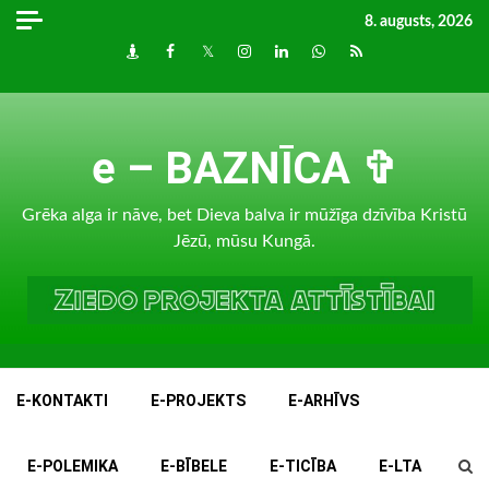
Skip
8. augusts, 2026
to
Draugiem
Facebook
Twitter
Instagram
LinkedIn
whatsapp
RSS
content
e – BAZNĪCA ✞
Grēka alga ir nāve, bet Dieva balva ir mūžīga dzīvība Kristū
Jēzū, mūsu Kungā.
E-KONTAKTI
E-PROJEKTS
E-ARHĪVS
E-POLEMIKA
E-BĪBELE
E-TICĪBA
E-LTA