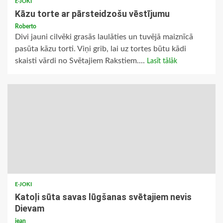
E-JOKI
Kāzu torte ar pārsteidzošu vēstījumu
Roberto
Divi jauni cilvēki grasās laulāties un tuvējā maiznīcā
pasūta kāzu torti. Viņi grib, lai uz tortes būtu kādi
skaisti vārdi no Svētajiem Rakstiem....
Lasīt tālāk
E-JOKI
Katoļi sūta savas lūgšanas svētajiem nevis
Dievam
jean