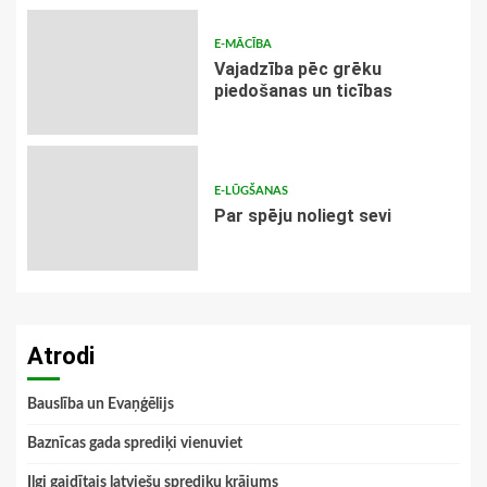
E-MĀCĪBA
Vajadzība pēc grēku
piedošanas un ticības
E-LŪGŠANAS
Par spēju noliegt sevi
Atrodi
Bauslība un Evaņģēlijs
Baznīcas gada sprediķi vienuviet
Ilgi gaidītais latviešu sprediķu krājums