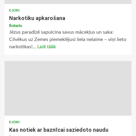
E-JOKI
Narkotiku apkarošana
Roberto
Jēzus paradīzē sapulcina savus mācekļus un saka:
Cilvēkus uz Zemes piemeklējusi liela nelaime – viņi lieto
narkotikas!...
Lasīt tālāk
E-JOKI
Kas notiek ar baznīcai saziedoto naudu