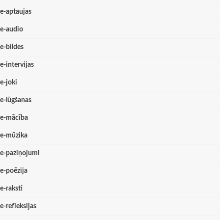
e-aptaujas
e-audio
e-bildes
e-intervijas
e-joki
e-lūgšanas
e-mācība
e-mūzika
e-paziņojumi
e-poēzija
e-raksti
e-refleksijas