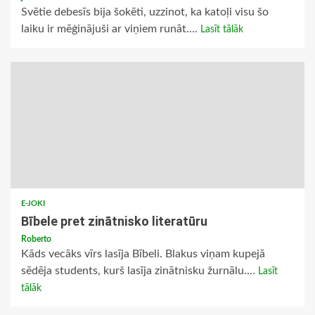
Svētie debesīs bija šokēti, uzzinot, ka katoļi visu šo
laiku ir mēģinājuši ar viņiem runāt....
Lasīt tālāk
E-JOKI
Bībele pret zinātnisko literatūru
Roberto
Kāds vecāks vīrs lasīja Bībeli. Blakus viņam kupejā
sēdēja students, kurš lasīja zinātnisku žurnālu....
Lasīt
tālāk