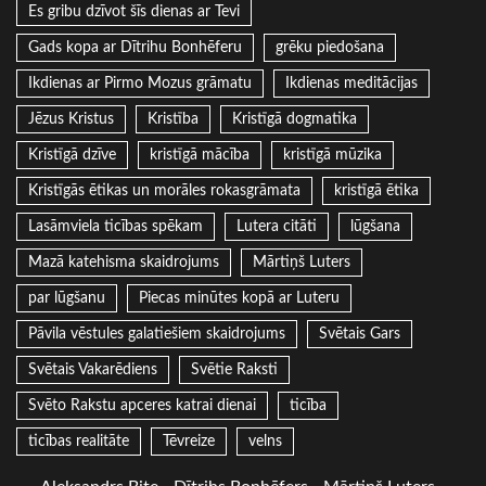
Es gribu dzīvot šīs dienas ar Tevi
Gads kopa ar Dītrihu Bonhēferu
grēku piedošana
Ikdienas ar Pirmo Mozus grāmatu
Ikdienas meditācijas
Jēzus Kristus
Kristība
Kristīgā dogmatika
Kristīgā dzīve
kristīgā mācība
kristīgā mūzika
Kristīgās ētikas un morāles rokasgrāmata
kristīgā ētika
Lasāmviela ticības spēkam
Lutera citāti
lūgšana
Mazā katehisma skaidrojums
Mārtiņš Luters
par lūgšanu
Piecas minūtes kopā ar Luteru
Pāvila vēstules galatiešiem skaidrojums
Svētais Gars
Svētais Vakarēdiens
Svētie Raksti
Svēto Rakstu apceres katrai dienai
ticība
ticības realitāte
Tēvreize
velns