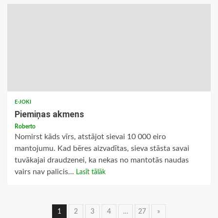
E-JOKI
Piemiņas akmens
Roberto
Nomirst kāds vīrs, atstājot sievai 10 000 eiro
mantojumu. Kad bēres aizvadītas, sieva stāsta savai
tuvākajai draudzenei, ka nekas no mantotās naudas
vairs nav palicis...
Lasīt tālāk
Ziņu
1
2
3
4
…
27
»