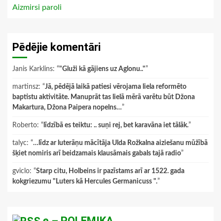
Aizmirsi paroli
Pēdējie komentāri
Janis Karklins
: “
"Gluži kā gājiens uz Aglonu.."
”
martinsz
: “
Jā, pēdējā laikā patiesi vērojama liela reformēto
baptistu aktivitāte. Manuprāt tas lielā mērā varētu būt Džona
Makartura, Džona Paipera nopelns…
”
Roberto
: “
līdzībā es teiktu: .. suņi rej, bet karavāna iet tālāk.
”
talyc
: “
…līdz ar luterāņu mācītāja Ulda Rožkalna aiziešanu mūžībā
šķiet nomiris arī beidzamais klausāmais gabals tajā radio
”
gviclo
: “
Starp citu, Holbeins ir pazīstams arī ar 1522. gada
kokgriezumu "Luters kā Hercules Germanicuss ".
”
e – POLEMIKA