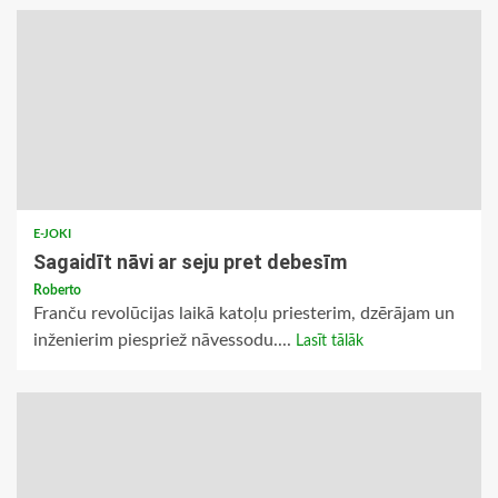
E-JOKI
Sagaidīt nāvi ar seju pret debesīm
Roberto
Franču revolūcijas laikā katoļu priesterim, dzērājam un
inženierim piespriež nāvessodu....
Lasīt tālāk