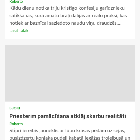
Roberto
Kādu dienu notika triju kristīgo konfesiju garīdznieku
satikšanās, kurā amatu brāļi dalījās ar reālo praksi, kas
notiek ar baznīcai saziedoto naudu viņu draudzēs....
Lasīt tālāk
E-JOKI
Priesterim pamācīšana atklāj skarbu realitāti
Roberto
Stipri iereibis jauneklis ar lūpu krāsas pēdām uz sejas,
pusizdzertu konjaka pudeli kabatā iegāžas trolejbusā un