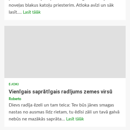
noveļas blakus katoļu priesterim. Atloka avīzi un sāk
lasīt....
Lasīt tālāk
E-JOKI
Vienīgais saprātīgais radījums zemes virsū
Roberto
Dievs radīja ēzeli un tam teica: Tev būs jānes smagas
nastas no ausmas līdz rietam, tu ēdīsi zāli un tavā galvā
nebūs ne mazākās saprāta...
Lasīt tālāk