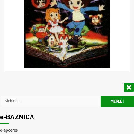
Meklēt:
e-BAZNĪCĀ
e-apceres