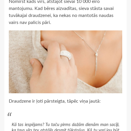
Nomirst kāds vīrs, atstājot sievai 10 000 eiro
mantojumu. Kad bēres aizvadītas, sieva stāsta savai
tuvākajai draudzenei, ka nekas no mantotās naudas
vairs nav palicis pāri.
Draudzene ir ļoti pārsteigta, tāpēc viņa jautā:
Kā tas iespējams? Tu taču pirms dažām dienām man sacīji,
ka tavs vīrs tev atstājis desmit tūkstošus. Kā tu vari jau būt