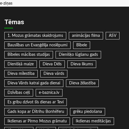
e-ziņas
Tēmas
1. Mozus grāmatas skaidrojums
animācijas filma
ASV
Bauslības un Evaņģēlija noslēpumi
Bībele
Bībeles mācības studijas
Dienišķo lūgšanu gads
Dienišķā maize
Dieva Dēls
Dieva likums
Dieva mīlestība
Dieva vārds
Dieva Vārds katrai gada dienai
Dieva žēlastība
Dzīvības ceļš
e-baznica.lv
Es gribu dzīvot šīs dienas ar Tevi
Gads kopa ar Dītrihu Bonhēferu
grēku piedošana
Ikdienas ar Pirmo Mozus grāmatu
Ikdienas meditācijas