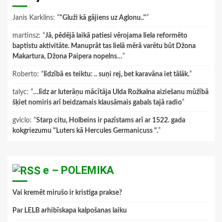
Janis Karklins
: “
"Gluži kā gājiens uz Aglonu.."
”
martinsz
: “
Jā, pēdējā laikā patiesi vērojama liela reformēto
baptistu aktivitāte. Manuprāt tas lielā mērā varētu būt Džona
Makartura, Džona Paipera nopelns…
”
Roberto
: “
līdzībā es teiktu: .. suņi rej, bet karavāna iet tālāk.
”
talyc
: “
…līdz ar luterāņu mācītāja Ulda Rožkalna aiziešanu mūžībā
šķiet nomiris arī beidzamais klausāmais gabals tajā radio
”
gviclo
: “
Starp citu, Holbeins ir pazīstams arī ar 1522. gada
kokgriezumu "Luters kā Hercules Germanicuss ".
”
e – POLEMIKA
Vai kremēt mirušo ir kristīga prakse?
Par LELB arhibīskapa kalpošanas laiku