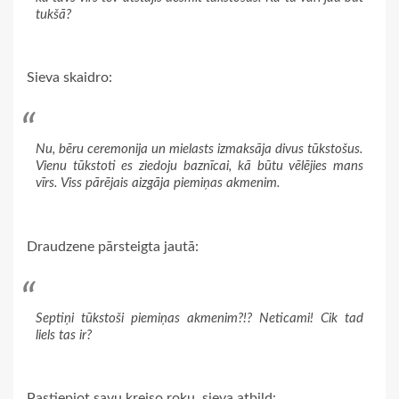
tukšā?
Sieva skaidro:
Nu, bēru ceremonija un mielasts izmaksāja divus tūkstošus.
Vienu tūkstoti es ziedoju baznīcai, kā būtu vēlējies mans
vīrs. Viss pārējais aizgāja piemiņas akmenim.
Draudzene pārsteigta jautā:
Septiņi tūkstoši piemiņas akmenim?!? Neticami! Cik tad
liels tas ir?
Pastiepjot savu kreiso roku, sieva atbild: