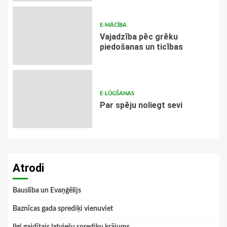
E-MĀCĪBA
Vajadzība pēc grēku
piedošanas un ticības
E-LŪGŠANAS
Par spēju noliegt sevi
Atrodi
Bauslība un Evaņģēlijs
Baznīcas gada sprediķi vienuviet
Ilgi gaidītais latviešu sprediķu krājums