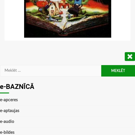
Meklēt:
e-BAZNĪCĀ
e-apceres
e-aptaujas
e-audio
e-bildes