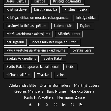
Jēzus Kristus
Kristība
Kristīgā dogmatika
Kristīgā dzīve
kristīgā mācība
kristīgā mūzika
Kristīgās ētikas un morāles rokasgrāmata
kristīgā ētika
Lasāmviela ticības spēkam
Lutera citāti
lūgšana
Mazā katehisma skaidrojums
Mārtiņš Luters
par lūgšanu
Piecas minūtes kopā ar Luteru
Pāvila vēstules galatiešiem skaidrojums
Svētais Gars
Svētais Vakarēdiens
Svētie Raksti
Svēto Rakstu apceres katrai dienai
ticība
ticības realitāte
Tēvreize
velns
Aleksandrs Bite
Dītrihs Bonhēfers
Mārtiņš Luters
Georgs Mancelis
Ilārs Plūme
Markku Särelä
Karls F. V. Valters
Hermanis Zasse
Draugiem
Facebook
Twitter
Instagram
LinkedIn
whatsapp
RSS