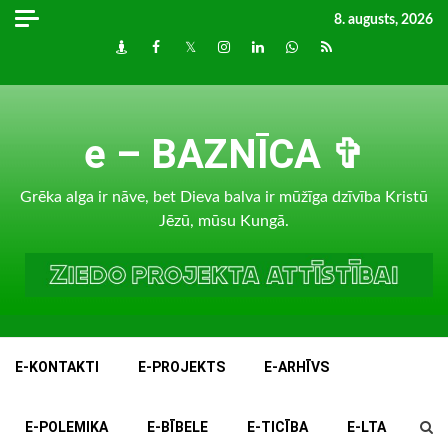
Skip
8. augusts, 2026
to
Draugiem
Facebook
Twitter
Instagram
LinkedIn
whatsapp
RSS
content
e – BAZNĪCA ✞
Grēka alga ir nāve, bet Dieva balva ir mūžīga dzīvība Kristū
Jēzū, mūsu Kungā.
E-KONTAKTI
E-PROJEKTS
E-ARHĪVS
E-POLEMIKA
E-BĪBELE
E-TICĪBA
E-LTA