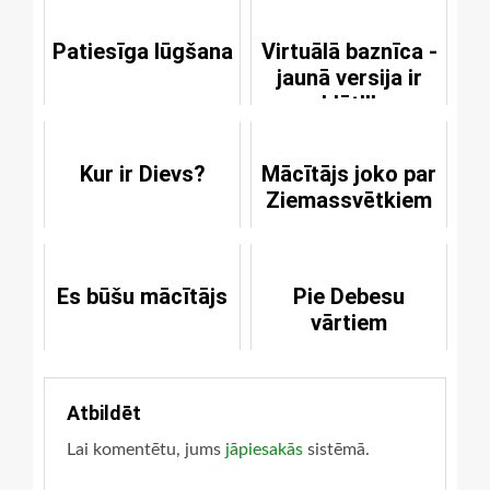
Patiesīga lūgšana
Virtuālā baznīca -
jaunā versija ir
klāt!!!
Kur ir Dievs?
Mācītājs joko par
Ziemassvētkiem
Es būšu mācītājs
Pie Debesu
vārtiem
Atbildēt
Lai komentētu, jums
jāpiesakās
sistēmā.