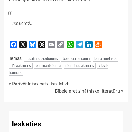
Trīs karāti..
Facebook
X
Bluesky
Threads
Email
Copy
WhatsApp
Telegram
LinkedIn
Draugiem
Link
Tēmas:
atraitnes ziedojums
bēru ceremonija
bēru mielasts
dārgakmens
par mantojumu
piemiņas akmens
viegls
humors
Continue
« Parīvēt ir tas pats, kas ielikt
Bībele pret zinātnisko literatūru »
Reading
Ieskaties