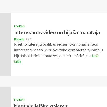
E-VIDEO
Interesants video no bijušā mācītāja
Roberto
2
Krietno luterāņu brālības redzes lokā nonācis kāds
interesants video, kuru youtube.com vietnē publicējis
bijušais kristiešu draudzes jauniešu mācītājs....
Lasīt
tālāk
E-VIDEO
Nest vislielāko gaismu