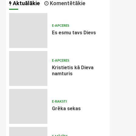
Aktuālākie
Komentētākie
E-APCERES
Es esmu tavs Dievs
E-APCERES
Kristietis kā Dieva
namturis
E-RAKSTI
Grēka sekas