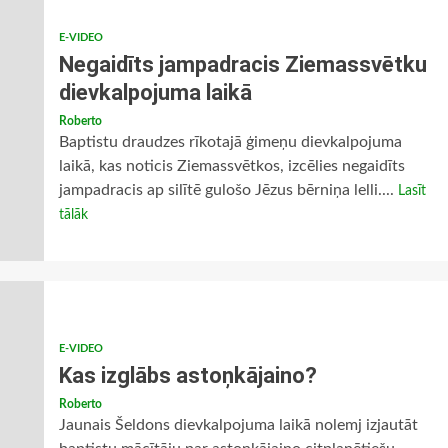
E-VIDEO
Negaidīts jampadracis Ziemassvētku
dievkalpojuma laikā
Roberto
Baptistu draudzes rīkotajā ģimeņu dievkalpojuma
laikā, kas noticis Ziemassvētkos, izcēlies negaidīts
jampadracis ap silītē gulošo Jēzus bērniņa lelli....
Lasīt
tālāk
E-VIDEO
Kas izglābs astoņkājaino?
Roberto
Jaunais Šeldons dievkalpojuma laikā nolemj izjautāt