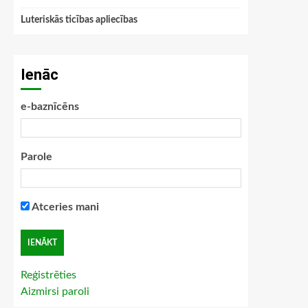
Luteriskās ticības apliecības
Ienāc
e-baznīcēns
Parole
Atceries mani
Reģistrēties
Aizmirsi paroli