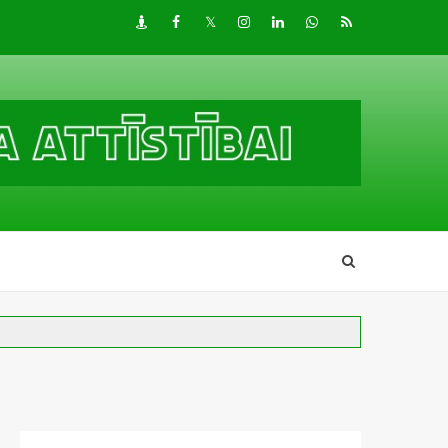
Draugiem
Facebook
Twitter
Instagram
LinkedIn
whatsapp
RSS