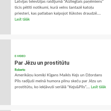
Latvijas televīzijas raidījumā “Aizliegtais paņēmiens”
ticis pētīti notikumi, kurā velns šantazē katoļu
priesteri, kas patlaban kalpojot Ilūkstes draudzē....
Lasīt tālāk
E-VIDEO
Par Jēzu un prostitūtu
Roberto
Amerikāņu komiķi Kīgans Maikls Kejs un Džordans
Pīls radījuši melnā humora pilnu skeču par Jēzu un
prostitūtu, ko iekļāvuši seriālā “Kejs&Pīls”....
Lasīt tālāk