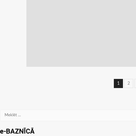
Ziņu
1
2
navig
Meklēt:
e-BAZNĪCĀ