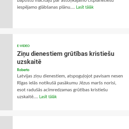
baptistu mācītāju par astoņkājaino citplanētiešu
iespējamo glābšanas plānu....
Lasīt tālāk
E-VIDEO
Ziņu dienestiem grūtības kristiešu
uzskaitē
Roberto
Latvijas ziņu dienestiem, atspoguļojot pavisam nesen
Rīgas ielās notikušā pasākumu Jēzus maršs norisi,
esot radušās acīmredzamas grūtības kristiešu
uzskaitē....
Lasīt tālāk