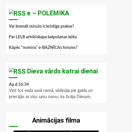
e – POLEMIKA
Vai kremēt mirušo ir kristīga prakse?
Par LELB arhibīskapa kalpošanas laiku
Kāpēc "nomira" e-BAZNĪCAs forums?
Dieva vārds katrai dienai
Ap.d.16:34
Viņš tos veda savā namā, sēdināja pie galda un
priecājās ar visu savu namu, ka ticēja Dievam.
Animācijas filma