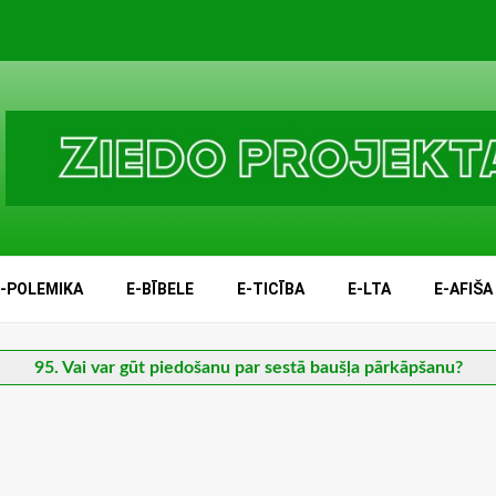
E-POLEMIKA
E-BĪBELE
E-TICĪBA
E-LTA
E-AFIŠA
95. Vai var gūt piedošanu par sestā baušļa pārkāpšanu?