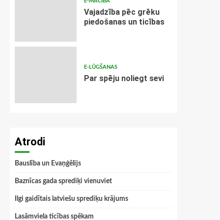
E-MĀCĪBA
Vajadzība pēc grēku
piedošanas un ticības
E-LŪGŠANAS
Par spēju noliegt sevi
Atrodi
Bauslība un Evaņģēlijs
Baznīcas gada sprediķi vienuviet
Ilgi gaidītais latviešu sprediķu krājums
Lasāmviela ticības spēkam