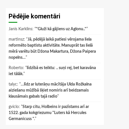
Pēdējie komentāri
Janis Karklins
: “
"Gluži kā gājiens uz Aglonu.."
”
martinsz
: “
Jā, pēdējā laikā patiesi vērojama liela
reformēto baptistu aktivitāte. Manuprāt tas lielā
mērā varētu būt Džona Makartura, Džona Paipera
nopelns…
”
Roberto
: “
līdzībā es teiktu: .. suņi rej, bet karavāna
iet tālāk.
”
talyc
: “
…līdz ar luterāņu mācītāja Ulda Rožkalna
aiziešanu mūžībā šķiet nomiris arī beidzamais
klausāmais gabals tajā radio
”
gviclo
: “
Starp citu, Holbeins ir pazīstams arī ar
1522. gada kokgriezumu "Luters kā Hercules
Germanicuss ".
”