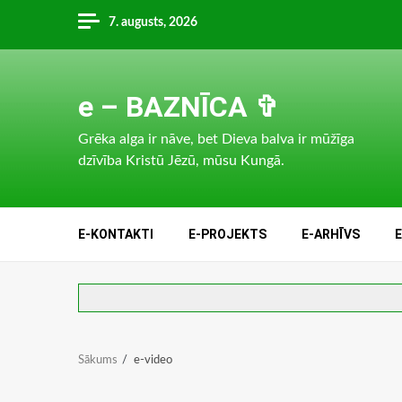
Skip
7. augusts, 2026
to
content
e – BAZNĪCA ✞
Grēka alga ir nāve, bet Dieva balva ir mūžīga
dzīvība Kristū Jēzū, mūsu Kungā.
E-KONTAKTI
E-PROJEKTS
E-ARHĪVS
Sākums
e-video