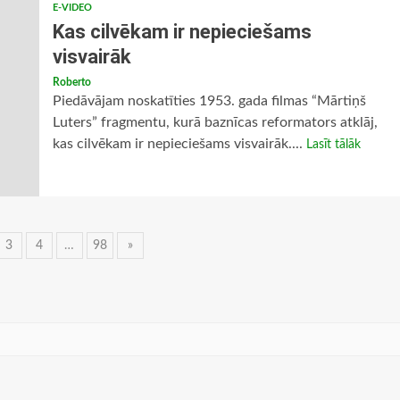
E-VIDEO
Kas cilvēkam ir nepieciešams
visvairāk
Roberto
Piedāvājam noskatīties 1953. gada filmas “Mārtiņš
Luters” fragmentu, kurā baznīcas reformators atklāj,
kas cilvēkam ir nepieciešams visvairāk....
Lasīt tālāk
3
4
…
98
»
ācija