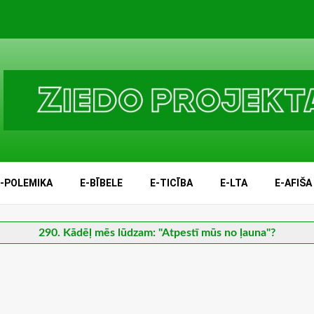
E-POLEMIKA
E-BĪBELE
E-TICĪBA
E-LTA
E-AFIŠA
290. Kādēļ mēs lūdzam: "Atpestī mūs no ļauna"?