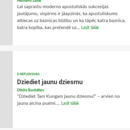
Hermanis Zasse
Lai saprastu moderno apustuliskās sukcesijas
jautājumu, vispirms ir jāapzinās, ka apustuliskums
attiecas uz baznīcas būtību un ka tāpēc katra baznīca,
katra kopība, kas pretendē uz...
Lasīt tālāk
E-REFLEKSIJAS
Dziediet jaunu dziesmu
Dītrihs Bonhēfers
“Dziediet Tam Kungam jaunu dziesmu!” – arvien no
jauna aicina psalmi....
Lasīt tālāk