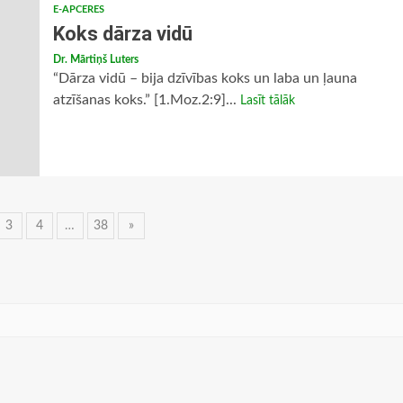
E-APCERES
Koks dārza vidū
Dr. Mārtiņš Luters
“Dārza vidū – bija dzīvības koks un laba un ļauna
atzīšanas koks.” [1.Moz.2:9]...
Lasīt tālāk
3
4
…
38
»
ācija