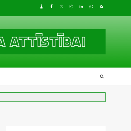
Draugiem
Facebook
Twitter
Instagram
LinkedIn
whatsapp
RSS