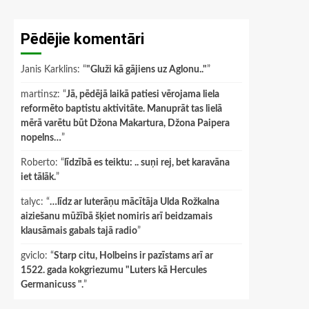
Pēdējie komentāri
Janis Karklins
: “
"Gluži kā gājiens uz Aglonu.."
”
martinsz
: “
Jā, pēdējā laikā patiesi vērojama liela
reformēto baptistu aktivitāte. Manuprāt tas lielā
mērā varētu būt Džona Makartura, Džona Paipera
nopelns…
”
Roberto
: “
līdzībā es teiktu: .. suņi rej, bet karavāna
iet tālāk.
”
talyc
: “
…līdz ar luterāņu mācītāja Ulda Rožkalna
aiziešanu mūžībā šķiet nomiris arī beidzamais
klausāmais gabals tajā radio
”
gviclo
: “
Starp citu, Holbeins ir pazīstams arī ar
1522. gada kokgriezumu "Luters kā Hercules
Germanicuss ".
”