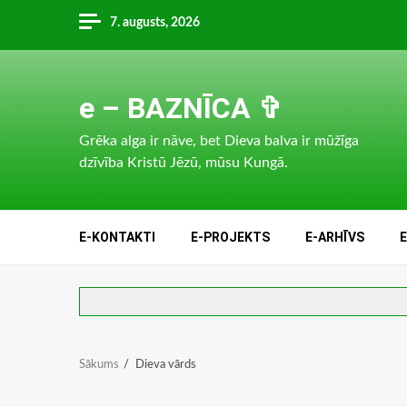
Skip
7. augusts, 2026
to
content
e – BAZNĪCA ✞
Grēka alga ir nāve, bet Dieva balva ir mūžīga
dzīvība Kristū Jēzū, mūsu Kungā.
E-KONTAKTI
E-PROJEKTS
E-ARHĪVS
Sākums
Dieva vārds