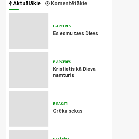
Aktuālākie
Komentētākie
E-APCERES
Es esmu tavs Dievs
E-APCERES
Kristietis kā Dieva
namturis
E-RAKSTI
Grēka sekas