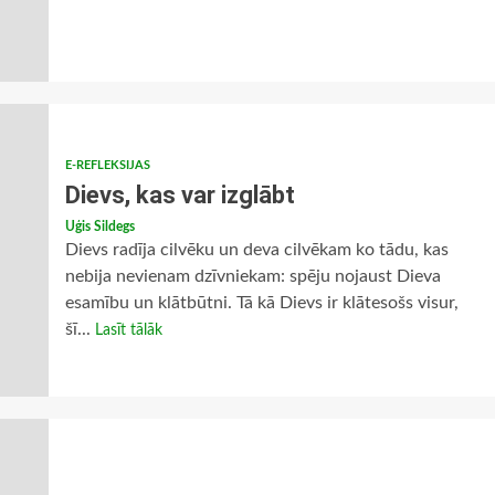
E-REFLEKSIJAS
Dievs, kas var izglābt
Uģis Sildegs
Dievs radīja cilvēku un deva cilvēkam ko tādu, kas
nebija nevienam dzīvniekam: spēju nojaust Dieva
esamību un klātbūtni. Tā kā Dievs ir klātesošs visur,
šī...
Lasīt tālāk