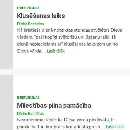
E-REFLEKSIJAS
Klusēšanas laiks
Dītrihs Bonhēfers
Kā kristieša dienā noteiktas stundas atvēlētas Dieva
vārdam, īpaši kopīgi svētbrīžu un lūgšanu laiki, tā
dienā nepieciešams arī klusēšanas laiks zem un no
Dieva vārda....
Lasīt tālāk
E-REFLEKSIJAS
Mīlestības pilna pamācība
Dītrihs Bonhēfers
Neatmetama, tāpēc ka Dieva vārda piedāvāta, ir
pamācība tur, kur brālis krīt atklātā grēkā....
Lasīt tālāk