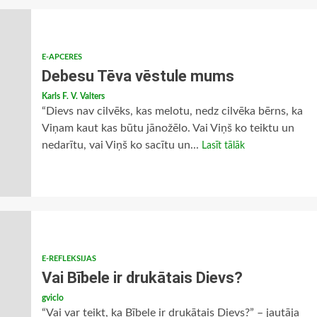
E-APCERES
Debesu Tēva vēstule mums
Karls F. V. Valters
“Dievs nav cilvēks, kas melotu, nedz cilvēka bērns, ka
Viņam kaut kas būtu jānožēlo. Vai Viņš ko teiktu un
nedarītu, vai Viņš ko sacītu un...
Lasīt tālāk
E-REFLEKSIJAS
Vai Bībele ir drukātais Dievs?
gviclo
“Vai var teikt, ka Bībele ir drukātais Dievs?” – jautāja