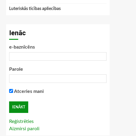
Luteriskās ticības apliecības
Ienāc
e-baznīcēns
Parole
Atceries mani
Reģistrēties
Aizmirsi paroli