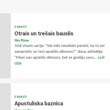
E-RAKSTI
Otrais un trešais bauslis
Ilārs Plūme
Jūdi viņam sacīja: “Vai mēs nesakām pareizi, ka tu esi
samarietis un tevi apsēdis dēmons?” Jēzus atbildēja:
“Mani nav apsēdis dēmons, bet es godāju savu...
Lasīt
tālāk
E-RAKSTI
Apustuliska baznīca