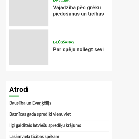
E-MĀCĪBA
Vajadzība pēc grēku
piedošanas un ticības
E-LŪGŠANAS
Par spēju noliegt sevi
Atrodi
Bauslība un Evaņģēlijs
Baznīcas gada sprediķi vienuviet
Ilgi gaidītais latviešu sprediķu krājums
Lasāmviela ticības spēkam