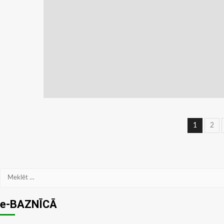
Ziņu
1
2
navig
Meklēt:
e-BAZNĪCĀ