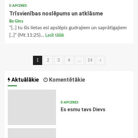
E-APCERES
Trīsvienības noslēpums un atklāsme
Bo Gīrcs
“[..] tu šīs lietas esi apslēpis gudrajiem un saprātīgajiem
[..]” (Mt.11:25)...
Lasīt tālāk
Ziņu
1
2
3
4
…
14
»
navigācija
Aktuālākie
Komentētākie
E-APCERES
Es esmu tavs Dievs