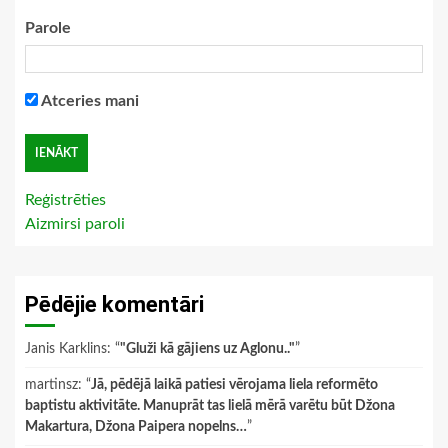
Parole
Atceries mani
Reģistrēties
Aizmirsi paroli
Pēdējie komentāri
Janis Karklins
: “
"Gluži kā gājiens uz Aglonu.."
”
martinsz
: “
Jā, pēdējā laikā patiesi vērojama liela reformēto
baptistu aktivitāte. Manuprāt tas lielā mērā varētu būt Džona
Makartura, Džona Paipera nopelns…
”