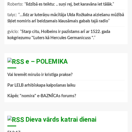
Roberto
: “
līdzībā es teiktu: .. suņi rej, bet karavāna iet tālāk.
”
talyc
: “
…līdz ar luterāņu mācītāja Ulda Rožkalna aiziešanu mūžībā
šķiet nomiris arī beidzamais klausāmais gabals tajā radio
”
gviclo
: “
Starp citu, Holbeins ir pazīstams arī ar 1522. gada
kokgriezumu "Luters kā Hercules Germanicuss ".
”
e – POLEMIKA
Vai kremēt mirušo ir kristīga prakse?
Par LELB arhibīskapa kalpošanas laiku
Kāpēc "nomira" e-BAZNĪCAs forums?
Dieva vārds katrai dienai