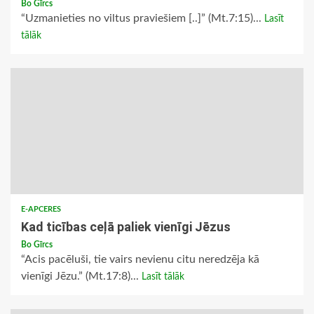
Bo Gīrcs
“Uzmanieties no viltus praviešiem [..]” (Mt.7:15)...
Lasīt
tālāk
E-APCERES
Kad ticības ceļā paliek vienīgi Jēzus
Bo Gīrcs
“Acis pacēluši, tie vairs nevienu citu neredzēja kā
vienīgi Jēzu.” (Mt.17:8)...
Lasīt tālāk