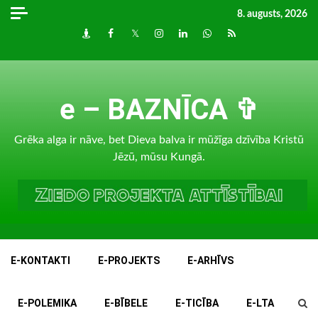
Skip
8. augusts, 2026
to
Draugiem
Facebook
Twitter
Instagram
LinkedIn
whatsapp
RSS
content
e – BAZNĪCA ✞
Grēka alga ir nāve, bet Dieva balva ir mūžīga dzīvība Kristū
Jēzū, mūsu Kungā.
E-KONTAKTI
E-PROJEKTS
E-ARHĪVS
E-POLEMIKA
E-BĪBELE
E-TICĪBA
E-LTA