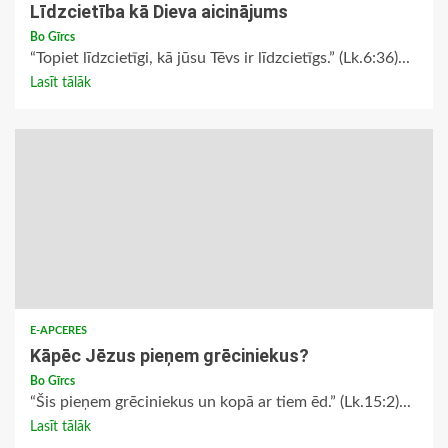
Līdzcietība kā Dieva aicinājums
Bo Gīrcs
“Topiet līdzcietīgi, kā jūsu Tēvs ir līdzcietīgs.” (Lk.6:36)...
Lasīt tālāk
E-APCERES
Kāpēc Jēzus pieņem grēciniekus?
Bo Gīrcs
“Šis pieņem grēciniekus un kopā ar tiem ēd.” (Lk.15:2)...
Lasīt tālāk