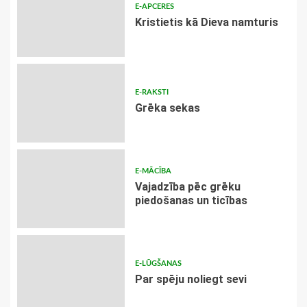
E-APCERES
Kristietis kā Dieva namturis
E-RAKSTI
Grēka sekas
E-MĀCĪBA
Vajadzība pēc grēku
piedošanas un ticības
E-LŪGŠANAS
Par spēju noliegt sevi