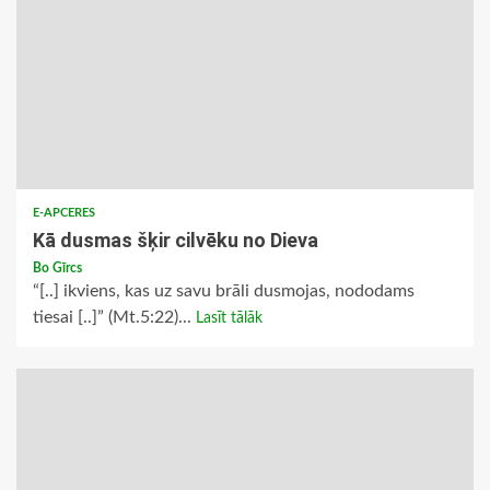
E-APCERES
Kā dusmas šķir cilvēku no Dieva
Bo Gīrcs
“[..] ikviens, kas uz savu brāli dusmojas, nododams
tiesai [..]” (Mt.5:22)...
Lasīt tālāk