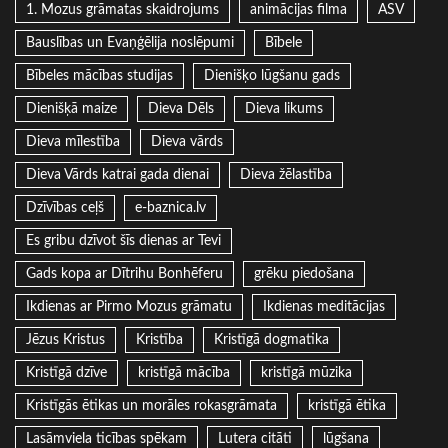
1. Mozus grāmatas skaidrojums
animācijas filma
ASV
Bauslības un Evaņģēlija noslēpumi
Bībele
Bībeles mācības studijas
Dienišķo lūgšanu gads
Dienišķā maize
Dieva Dēls
Dieva likums
Dieva mīlestība
Dieva vārds
Dieva Vārds katrai gada dienai
Dieva žēlastība
Dzīvības ceļš
e-baznica.lv
Es gribu dzīvot šīs dienas ar Tevi
Gads kopa ar Dītrihu Bonhēferu
grēku piedošana
Ikdienas ar Pirmo Mozus grāmatu
Ikdienas meditācijas
Jēzus Kristus
Kristība
Kristīgā dogmatika
Kristīgā dzīve
kristīgā mācība
kristīgā mūzika
Kristīgās ētikas un morāles rokasgrāmata
kristīgā ētika
Lasāmviela ticības spēkam
Lutera citāti
lūgšana