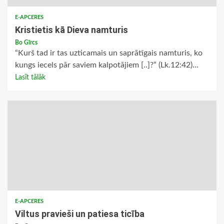
E-APCERES
Kristietis kā Dieva namturis
Bo Gīrcs
“Kurš tad ir tas uzticamais un saprātīgais namturis, ko
kungs iecels pār saviem kalpotājiem [..]?” (Lk.12:42)...
Lasīt tālāk
E-APCERES
Viltus pravieši un patiesa ticība