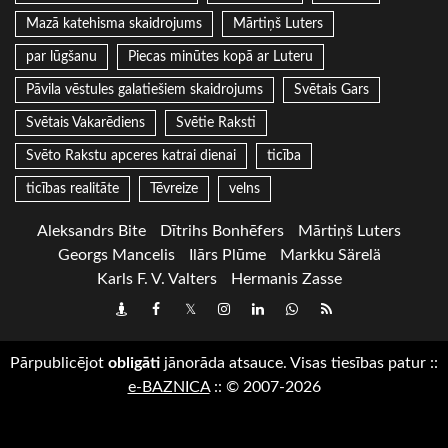
Mazā katehisma skaidrojums
Mārtiņš Luters
par lūgšanu
Piecas minūtes kopā ar Luteru
Pāvila vēstules galatiešiem skaidrojums
Svētais Gars
Svētais Vakarēdiens
Svētie Raksti
Svēto Rakstu apceres katrai dienai
ticība
ticības realitāte
Tēvreize
velns
Aleksandrs Bite
Dītrihs Bonhēfers
Mārtiņš Luters
Georgs Mancelis
Ilārs Plūme
Markku Särelä
Karls F. V. Valters
Hermanis Zasse
Draugiem
Facebook
Twitter
Instagram
LinkedIn
whatsapp
RSS
Pārpublicējot
obligāti
jānorāda atsauce. Visas tiesības patur
::
e-BAZNICA
::
© 2007-2026