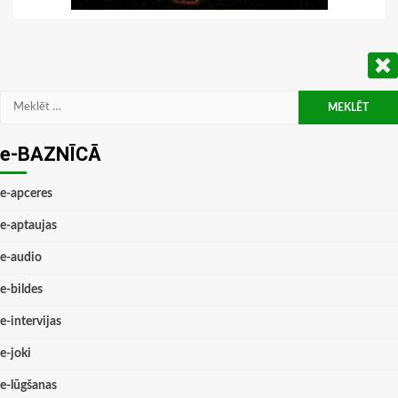
Meklēt:
e-BAZNĪCĀ
e-apceres
e-aptaujas
e-audio
e-bildes
e-intervijas
e-joki
e-lūgšanas