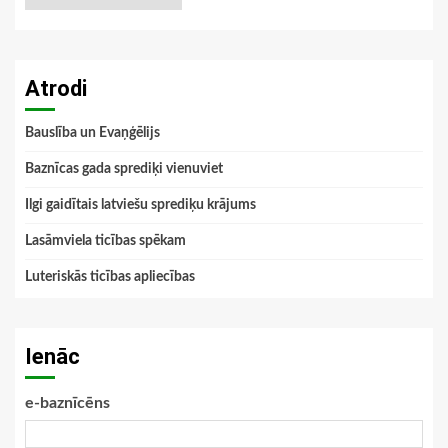
Atrodi
Bauslība un Evaņģēlijs
Baznīcas gada sprediķi vienuviet
Ilgi gaidītais latviešu sprediķu krājums
Lasāmviela ticības spēkam
Luteriskās ticības apliecības
Ienāc
e-baznīcēns