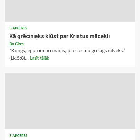
E-APCERES
Kā grēcinieks kļūst par Kristus mācekli
Bo Gīrcs
“Kungs, ej prom no manis, jo es esmu grēcīgs cilvēks.”
(Lk.5:8)...
Lasīt tālāk
E-APCERES