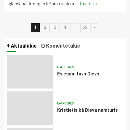
glābšanai ir nepieciešama visiem....
Lasīt tālāk
Ziņu
1
2
3
4
…
66
»
navigācija
Aktuālākie
Komentētākie
E-APCERES
Es esmu tavs Dievs
E-APCERES
Kristietis kā Dieva namturis