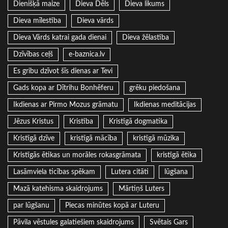
Dienišķā maize
Dieva Dēls
Dieva likums
Dieva mīlestība
Dieva vārds
Dieva Vārds katrai gada dienai
Dieva žēlastība
Dzīvības ceļš
e-baznica.lv
Es gribu dzīvot šīs dienas ar Tevi
Gads kopa ar Dītrihu Bonhēferu
grēku piedošana
Ikdienas ar Pirmo Mozus grāmatu
Ikdienas meditācijas
Jēzus Kristus
Kristība
Kristīgā dogmatika
Kristīgā dzīve
kristīgā mācība
kristīgā mūzika
Kristīgās ētikas un morāles rokasgrāmata
kristīgā ētika
Lasāmviela ticības spēkam
Lutera citāti
lūgšana
Mazā katehisma skaidrojums
Mārtiņš Luters
par lūgšanu
Piecas minūtes kopā ar Luteru
Pāvila vēstules galatiešiem skaidrojums
Svētais Gars