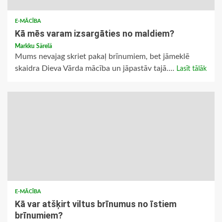
E-MĀCĪBA
Kā mēs varam izsargāties no maldiem?
Markku Särelä
Mums nevajag skriet pakaļ brīnumiem, bet jāmeklē
skaidra Dieva Vārda mācība un jāpastāv tajā....
Lasīt tālāk
E-MĀCĪBA
Kā var atšķirt viltus brīnumus no īstiem
brīnumiem?