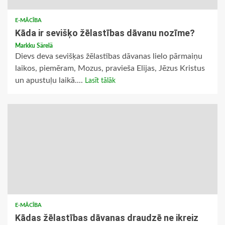
E-MĀCĪBA
Kāda ir sevišķo žēlastības dāvanu nozīme?
Markku Särelä
Dievs deva sevišķas žēlastības dāvanas lielo pārmaiņu
laikos, piemēram, Mozus, pravieša Elijas, Jēzus Kristus
un apustuļu laikā....
Lasīt tālāk
E-MĀCĪBA
Kādas žēlastības dāvanas draudzē ne ikreiz