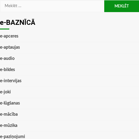
Meklēt:
e-BAZNĪCĀ
e-apceres
e-aptaujas
e-audio
e-bildes
e-intervijas
e-joki
e-lūgšanas
e-mācība
e-mūzika
e-paziņojumi