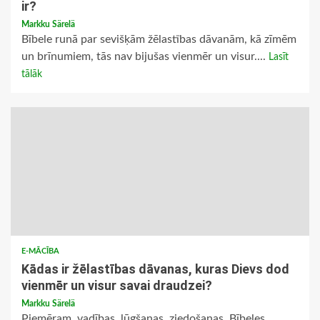
ir?
Markku Särelä
Bībele runā par sevišķām žēlastības dāvanām, kā zīmēm
un brīnumiem, tās nav bijušas vienmēr un visur....
Lasīt
tālāk
E-MĀCĪBA
Kādas ir žēlastības dāvanas, kuras Dievs dod
vienmēr un visur savai draudzei?
Markku Särelä
Piemēram, vadības, lūgšanas, ziedošanas, Bībeles