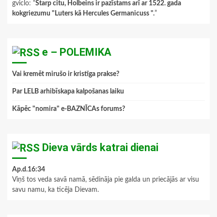
gviclo
: “
Starp citu, Holbeins ir pazīstams arī ar 1522. gada
kokgriezumu "Luters kā Hercules Germanicuss ".
”
e – POLEMIKA
Vai kremēt mirušo ir kristīga prakse?
Par LELB arhibīskapa kalpošanas laiku
Kāpēc "nomira" e-BAZNĪCAs forums?
Dieva vārds katrai dienai
Ap.d.16:34
Viņš tos veda savā namā, sēdināja pie galda un priecājās ar visu
savu namu, ka ticēja Dievam.