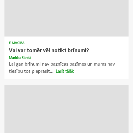
E-MĀCĪBA
Vai var tomēr vēl notikt brīnumi?
Markku Särelä
Lai gan brīnumi nav baznīcas pazīmes un mums nav
tiesību tos pieprasīt....
Lasīt tālāk