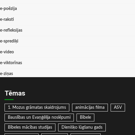
e-poēzija
e-raksti
e-refleksijas
e-sprediķi
e-video
e-viktorīnas
e-ziņas
Tēmas
1. Mozus grāmatas skaidrojums
animācijas filma
ASV
Bauslības un Evaņģēlija noslēpumi
Bībele
Bībeles mācības studijas
Dienišķo lūgšanu gads