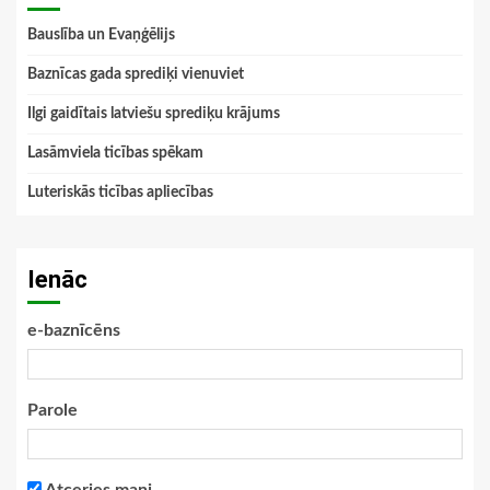
Bauslība un Evaņģēlijs
Baznīcas gada sprediķi vienuviet
Ilgi gaidītais latviešu sprediķu krājums
Lasāmviela ticības spēkam
Luteriskās ticības apliecības
Ienāc
e-baznīcēns
Parole