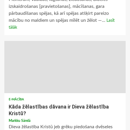
izskaidrošanas [pravietošanas], mācīšanas, gara
pārbaudīšanas spējas, kā arī spējas atšķirt pareizo
mācību no maldiem un spējas mīlēt un žēlot —...
Lasīt
tālāk
E-MĀCĪBA
Kāda žēlastības dāvana ir Dieva žēlastība
Kristū?
Markku Särelä
Dieva žēlastība Kristū jeb grēku piedošana dvēseles