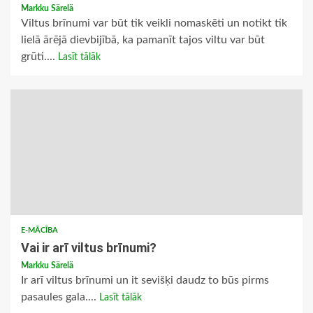
Markku Särelä
Viltus brīnumi var būt tik veikli nomaskēti un notikt tik
lielā ārējā dievbijībā, ka pamanīt tajos viltu var būt
grūti....
Lasīt tālāk
E-MĀCĪBA
Vai ir arī viltus brīnumi?
Markku Särelä
Ir arī viltus brīnumi un it sevišķi daudz to būs pirms
pasaules gala....
Lasīt tālāk