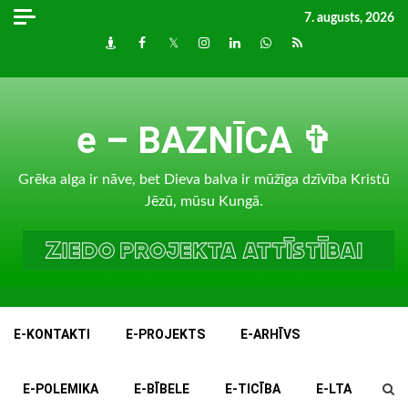
Skip
7. augusts, 2026
to
Draugiem
Facebook
Twitter
Instagram
LinkedIn
whatsapp
RSS
content
e – BAZNĪCA ✞
Grēka alga ir nāve, bet Dieva balva ir mūžīga dzīvība Kristū
Jēzū, mūsu Kungā.
E-KONTAKTI
E-PROJEKTS
E-ARHĪVS
E-POLEMIKA
E-BĪBELE
E-TICĪBA
E-LTA