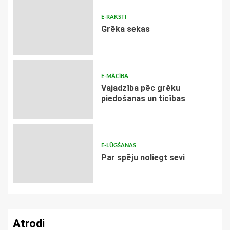
E-RAKSTI
Grēka sekas
E-MĀCĪBA
Vajadzība pēc grēku
piedošanas un ticības
E-LŪGŠANAS
Par spēju noliegt sevi
Atrodi