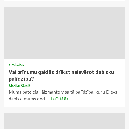
E-MĀCĪBA
Vai brīnumu gaidās drīkst neievērot dabisku
palīdzību?
Markku Särelä
Mums pateicīgi jāizmanto visa tā palīdzība, kuru Dievs
dabiski mums dod....
Lasīt tālāk