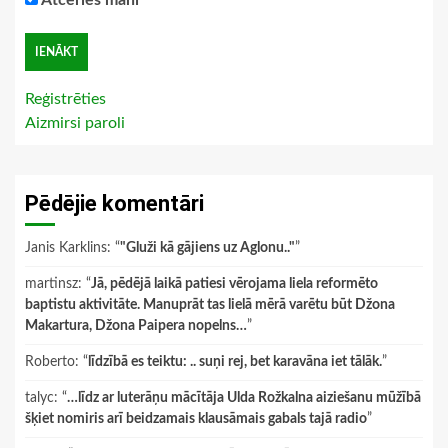
Atceries mani
Reģistrēties
Aizmirsi paroli
Pēdējie komentāri
Janis Karklins
: “
"Gluži kā gājiens uz Aglonu.."
”
martinsz
: “
Jā, pēdējā laikā patiesi vērojama liela reformēto
baptistu aktivitāte. Manuprāt tas lielā mērā varētu būt Džona
Makartura, Džona Paipera nopelns…
”
Roberto
: “
līdzībā es teiktu: .. suņi rej, bet karavāna iet tālāk.
”
talyc
: “
…līdz ar luterāņu mācītāja Ulda Rožkalna aiziešanu mūžībā
šķiet nomiris arī beidzamais klausāmais gabals tajā radio
”