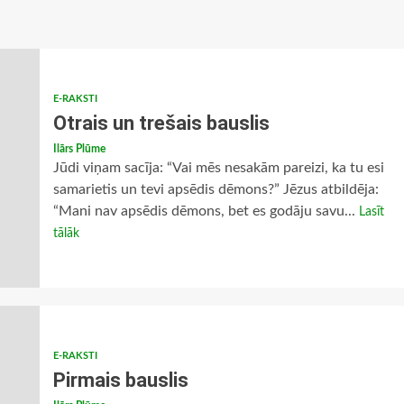
E-RAKSTI
Otrais un trešais bauslis
Ilārs Plūme
Jūdi viņam sacīja: “Vai mēs nesakām pareizi, ka tu esi
samarietis un tevi apsēdis dēmons?” Jēzus atbildēja:
“Mani nav apsēdis dēmons, bet es godāju savu...
Lasīt
tālāk
E-RAKSTI
Pirmais bauslis