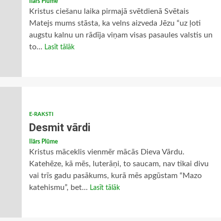
Ilārs Plūme
Kristus ciešanu laika pirmajā svētdienā Svētais
Matejs mums stāsta, ka velns aizveda Jēzu “uz ļoti
augstu kalnu un rādīja viņam visas pasaules valstis un
to...
Lasīt tālāk
E-RAKSTI
Desmit vārdi
Ilārs Plūme
Kristus māceklis vienmēr mācās Dieva Vārdu.
Katehēze, kā mēs, luterāņi, to saucam, nav tikai divu
vai trīs gadu pasākums, kurā mēs apgūstam “Mazo
katehismu”, bet...
Lasīt tālāk