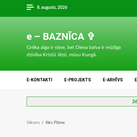
Skip
8. augusts, 2026
to
content
e – BAZNĪCA ✞
Grēka alga ir nāve, bet Dieva balva ir mūžīga
dzīvība Kristū Jēzū, mūsu Kungā.
E-KONTAKTI
E-PROJEKTS
E-ARHĪVS
26
Sākums
Ilārs Plūme