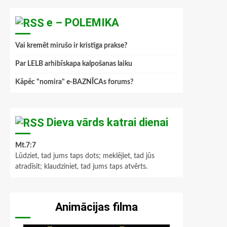
e – POLEMIKA
Vai kremēt mirušo ir kristīga prakse?
Par LELB arhibīskapa kalpošanas laiku
Kāpēc "nomira" e-BAZNĪCAs forums?
Dieva vārds katrai dienai
Mt.7:7
Lūdziet, tad jums taps dots; meklējiet, tad jūs
atradīsit; klaudziniet, tad jums taps atvērts.
Animācijas filma