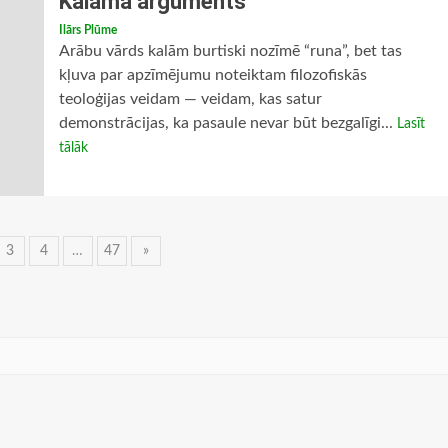
Kalāma arguments
Ilārs Plūme
Arābu vārds kalām burtiski nozīmē “runa”, bet tas
kļuva par apzīmējumu noteiktam filozofiskās
teoloģijas veidam — veidam, kas satur
demonstrācijas, ka pasaule nevar būt bezgalīgi...
Lasīt
tālāk
3
4
…
47
»
ācija