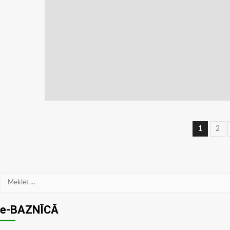
Ziņu
1
2
navig
Meklēt:
e-BAZNĪCĀ