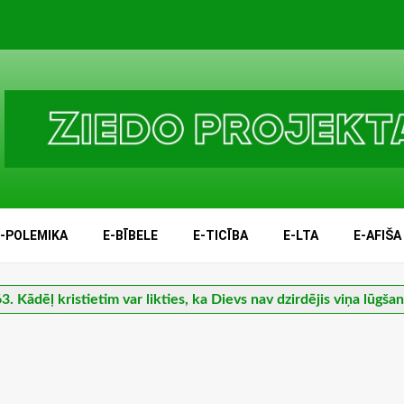
E-POLEMIKA
E-BĪBELE
E-TICĪBA
E-LTA
E-AFIŠA
3. Kādēļ kristietim var likties, ka Dievs nav dzirdējis viņa lūgša