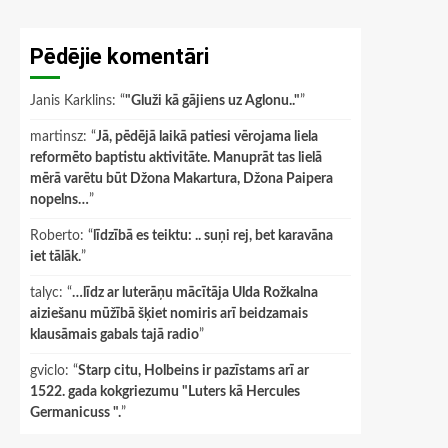
Pēdējie komentāri
Janis Karklins
: “
"Gluži kā gājiens uz Aglonu.."
”
martinsz
: “
Jā, pēdējā laikā patiesi vērojama liela
reformēto baptistu aktivitāte. Manuprāt tas lielā
mērā varētu būt Džona Makartura, Džona Paipera
nopelns…
”
Roberto
: “
līdzībā es teiktu: .. suņi rej, bet karavāna
iet tālāk.
”
talyc
: “
…līdz ar luterāņu mācītāja Ulda Rožkalna
aiziešanu mūžībā šķiet nomiris arī beidzamais
klausāmais gabals tajā radio
”
gviclo
: “
Starp citu, Holbeins ir pazīstams arī ar
1522. gada kokgriezumu "Luters kā Hercules
Germanicuss ".
”