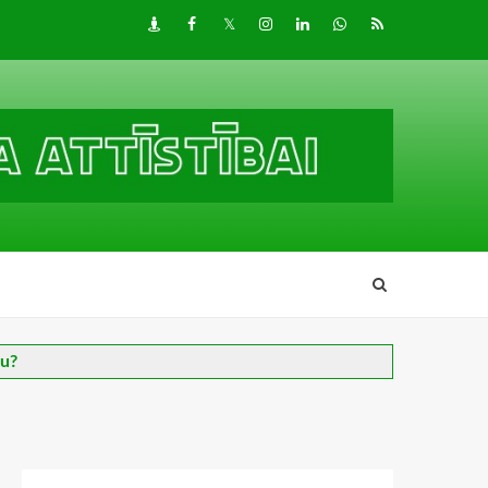
Draugiem
Facebook
Twitter
Instagram
LinkedIn
whatsapp
RSS
nu?