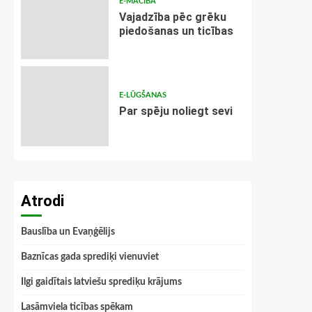
E-MĀCĪBA
Vajadzība pēc grēku
piedošanas un ticības
E-LŪGŠANAS
Par spēju noliegt sevi
Atrodi
Bauslība un Evaņģēlijs
Baznīcas gada sprediķi vienuviet
Ilgi gaidītais latviešu sprediķu krājums
Lasāmviela ticības spēkam