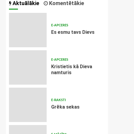
Aktuālākie
Komentētākie
E-APCERES
Es esmu tavs Dievs
E-APCERES
Kristietis kā Dieva
namturis
E-RAKSTI
Grēka sekas