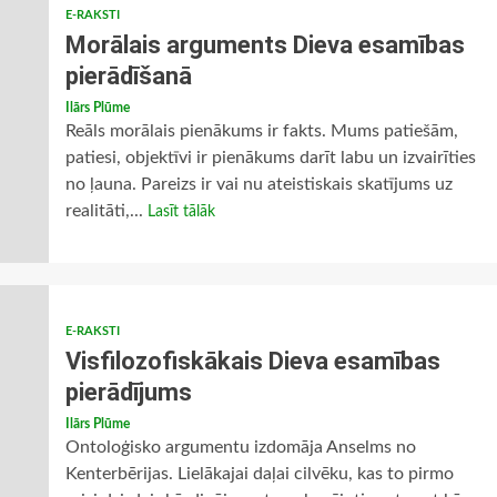
E-RAKSTI
Morālais arguments Dieva esamības
pierādīšanā
Ilārs Plūme
Reāls morālais pienākums ir fakts. Mums patiešām,
patiesi, objektīvi ir pienākums darīt labu un izvairīties
no ļauna. Pareizs ir vai nu ateistiskais skatījums uz
realitāti,...
Lasīt tālāk
E-RAKSTI
Visfilozofiskākais Dieva esamības
pierādījums
Ilārs Plūme
Ontoloģisko argumentu izdomāja Anselms no
Kenterbērijas. Lielākajai daļai cilvēku, kas to pirmo