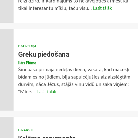
reizi dzird, ir kārdinājums to nekavējoties atmest kā
tikai interesantu mīklu, taču visu...
Lasīt tālāk
E-SPREDIĶI
Grēku piedošana
Ilārs Plūme
Šinī pašā pirmajā nedēļas dienā, vakarā, kad mācekļi,
bīdamies no jūdiem, bija sapulcējušies aiz aizslēgtām
durvīm, nāca Jēzus, stājās viņu vidū un saka viņiem:
“Miers...
Lasīt tālāk
E-RAKSTI