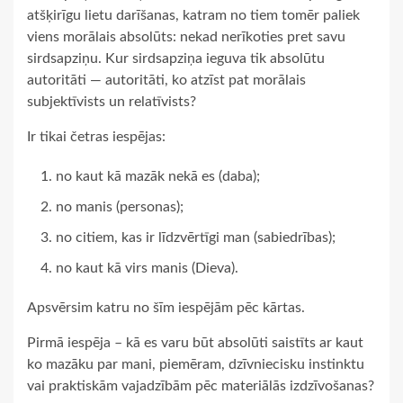
atšķirīgu lietu darīšanas, katram no tiem tomēr paliek
viens morālais absolūts: nekad nerīkoties pret savu
sirdsapziņu. Kur sirdsapziņa ieguva tik absolūtu
autoritāti — autoritāti, ko atzīst pat morālais
subjektīvists un relatīvists?
Ir tikai četras iespējas:
no kaut kā mazāk nekā es (daba);
no manis (personas);
no citiem, kas ir līdzvērtīgi man (sabiedrības);
no kaut kā virs manis (Dieva).
Apsvērsim katru no šīm iespējām pēc kārtas.
Pirmā iespēja – kā es varu būt absolūti saistīts ar kaut
ko mazāku par mani, piemēram, dzīvniecisku instinktu
vai praktiskām vajadzībām pēc materiālās izdzīvošanas?