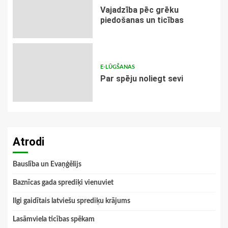
Vajadzība pēc grēku
piedošanas un ticības
E-LŪGŠANAS
Par spēju noliegt sevi
Atrodi
Bauslība un Evaņģēlijs
Baznīcas gada sprediķi vienuviet
Ilgi gaidītais latviešu sprediķu krājums
Lasāmviela ticības spēkam