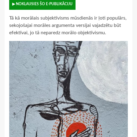
▶ NOKLAUSIES ŠO E-PUBLIKĀCIJU
Tā kā morālais subjektīvisms mūsdienās ir ļoti populārs,
sekojošajai morāles argumenta versijai vajadzētu būt
efektīvai, jo tā neparedz morālo objektīvismu.