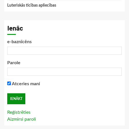
Luteriskās ticības apliecības
Ienāc
e-baznīcēns
Parole
Atceries mani
Reģistrēties
Aizmirsi paroli