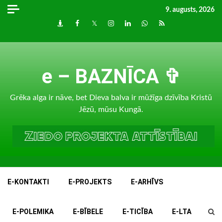
Skip
9. augusts, 2026
to
Draugiem
Facebook
Twitter
Instagram
LinkedIn
whatsapp
RSS
content
e – BAZNĪCA ✞
Grēka alga ir nāve, bet Dieva balva ir mūžīga dzīvība Kristū
Jēzū, mūsu Kungā.
E-KONTAKTI
E-PROJEKTS
E-ARHĪVS
E-POLEMIKA
E-BĪBELE
E-TICĪBA
E-LTA