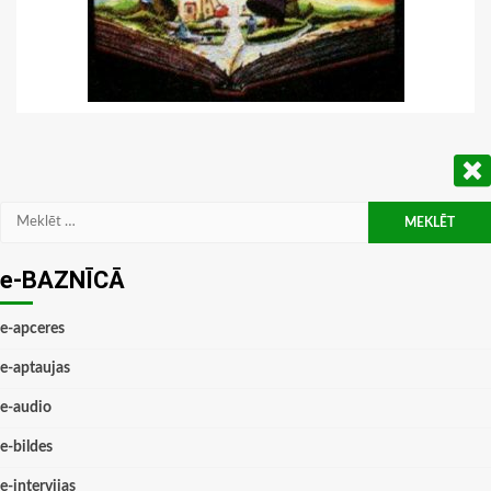
Meklēt:
e-BAZNĪCĀ
e-apceres
e-aptaujas
e-audio
e-bildes
e-intervijas