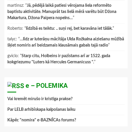
martinsz
: “
Jā, pēdējā laikā patiesi vērojama liela reformēto
baptistu aktivitāte. Manuprāt tas lielā mērā varētu būt Džona
Makartura, Džona Paipera nopelns…
”
Roberto
: “
līdzībā es teiktu: .. suņi rej, bet karavāna iet tālāk.
”
talyc
: “
…līdz ar luterāņu mācītāja Ulda Rožkalna aiziešanu mūžībā
šķiet nomiris arī beidzamais klausāmais gabals tajā radio
”
gviclo
: “
Starp citu, Holbeins ir pazīstams arī ar 1522. gada
kokgriezumu "Luters kā Hercules Germanicuss ".
”
e – POLEMIKA
Vai kremēt mirušo ir kristīga prakse?
Par LELB arhibīskapa kalpošanas laiku
Kāpēc "nomira" e-BAZNĪCAs forums?