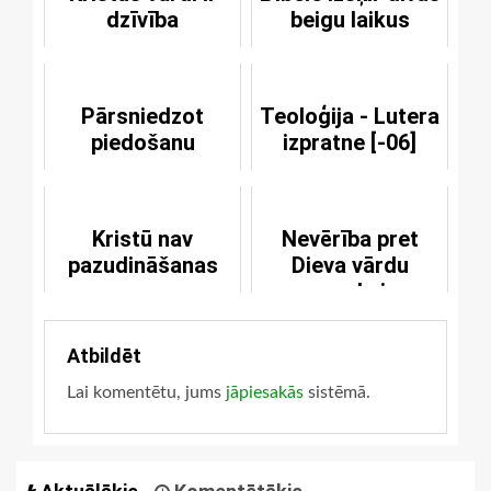
dzīvība
beigu laikus
Pārsniedzot
Teoloģija - Lutera
piedošanu
izpratne [-06]
Kristū nav
Nevērība pret
pazudināšanas
Dieva vārdu
noved pie
šķelšanās
Atbildēt
Lai komentētu, jums
jāpiesakās
sistēmā.