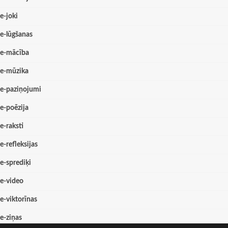
e-joki
e-lūgšanas
e-mācība
e-mūzika
e-paziņojumi
e-poēzija
e-raksti
e-refleksijas
e-sprediķi
e-video
e-viktorīnas
e-ziņas