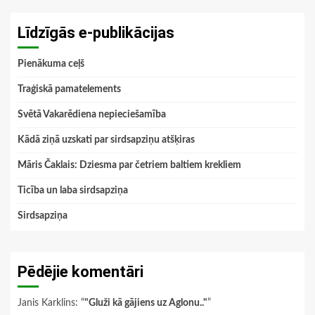
Līdzīgās e-publikācijas
Pienākuma ceļš
Traģiskā pamatelements
Svētā Vakarēdiena nepieciešamība
Kādā ziņā uzskati par sirdsapziņu atšķiras
Māris Čaklais: Dziesma par četriem baltiem krekliem
Ticība un laba sirdsapziņa
Sirdsapziņa
Pēdējie komentāri
Janis Karklins
: “
"Gluži kā gājiens uz Aglonu.."
”