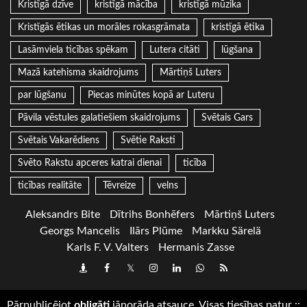
Kristīgā dzīve
kristīgā mācība
kristīgā mūzika
Kristīgās ētikas un morāles rokasgrāmata
kristīgā ētika
Lasāmviela ticības spēkam
Lutera citāti
lūgšana
Mazā katehisma skaidrojums
Mārtiņš Luters
par lūgšanu
Piecas minūtes kopā ar Luteru
Pāvila vēstules galatiešiem skaidrojums
Svētais Gars
Svētais Vakarēdiens
Svētie Raksti
Svēto Rakstu apceres katrai dienai
ticība
ticības realitāte
Tēvreize
velns
Aleksandrs Bite
Dītrihs Bonhēfers
Mārtiņš Luters
Georgs Mancelis
Ilārs Plūme
Markku Särelä
Karls F. V. Valters
Hermanis Zasse
Draugiem
Facebook
Twitter
Instagram
LinkedIn
whatsapp
RSS
Pārpublicējot
obligāti
jānorāda atsauce. Visas tiesības patur
::