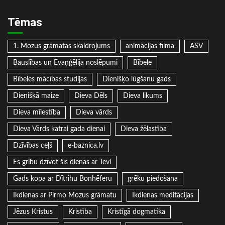
Tēmas
1. Mozus grāmatas skaidrojums
animācijas filma
ASV
Bauslības un Evaņģēlija noslēpumi
Bībele
Bībeles mācības studijas
Dienišķo lūgšanu gads
Dienišķā maize
Dieva Dēls
Dieva likums
Dieva mīlestība
Dieva vārds
Dieva Vārds katrai gada dienai
Dieva žēlastība
Dzīvības ceļš
e-baznica.lv
Es gribu dzīvot šīs dienas ar Tevi
Gads kopa ar Dītrihu Bonhēferu
grēku piedošana
Ikdienas ar Pirmo Mozus grāmatu
Ikdienas meditācijas
Jēzus Kristus
Kristība
Kristīgā dogmatika