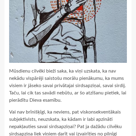
Mūsdienu cilvēki bieži saka, ka viņi uzskata, ka nav
nekādu vispārēji saistošu morālu pienākumu, ka mums
visiem ir jāseko savai privātajai sirdsapziņai, savai sirdij.
Taču, lai cik tas savādi nebūtu, ar šo atzīšanu pietiek, lai
pierādītu Dieva esamību.
Vai nav brīnišķīgi, ka neviens, pat viskonsekventākais
subjektīvists, neuzskata, ka kādam ir labi apzināti
nepakļauties savai sirdsapziņai? Pat ja dažādu cilvēku
sirdsapziņa liek viņiem darīt vai izvairīties no pilnīgi