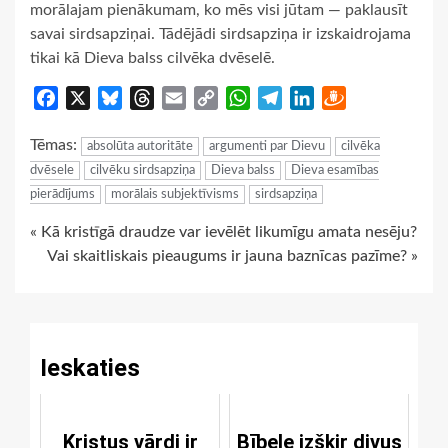
morālajam pienākumam, ko mēs visi jūtam — paklausīt
savai sirdsapziņai. Tādējādi sirdsapziņa ir izskaidrojama
tikai kā Dieva balss cilvēka dvēselē.
Facebook
X
Bluesky
Threads
Email
Copy
WhatsApp
Telegram
LinkedIn
Draugiem
Link
Tēmas:
absolūta autoritāte
argumenti par Dievu
cilvēka
dvēsele
cilvēku sirdsapziņa
Dieva balss
Dieva esamības
pierādījums
morālais subjektīvisms
sirdsapziņa
Continue
« Kā kristīgā draudze var ievēlēt likumīgu amata nesēju?
Vai skaitliskais pieaugums ir jauna baznīcas pazīme? »
Reading
Ieskaties
Kristus vārdi ir
Bībele izšķir divus