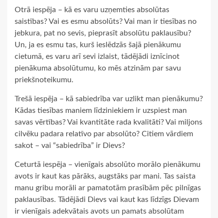
Otrā iespēja – kā es varu uzņemties absolūtas
saistības? Vai es esmu absolūts? Vai man ir tiesības no
jebkura, pat no sevis, pieprasīt absolūtu paklausību?
Un, ja es esmu tas, kurš ieslēdzās šajā pienākumu
cietumā, es varu arī sevi izlaist, tādējādi iznīcinot
pienākuma absolūtumu, ko mēs atzinām par savu
priekšnoteikumu.
Trešā iespēja – kā sabiedrība var uzlikt man pienākumu?
Kādas tiesības maniem līdziniekiem ir uzspiest man
savas vērtības? Vai kvantitāte rada kvalitāti? Vai miljons
cilvēku padara relatīvo par absolūto? Citiem vārdiem
sakot – vai “sabiedrība” ir Dievs?
Ceturtā iespēja – vienīgais absolūto morālo pienākumu
avots ir kaut kas pārāks, augstāks par mani. Tas saista
manu gribu morāli ar pamatotām prasībām pēc pilnīgas
paklausības. Tādējādi Dievs vai kaut kas līdzīgs Dievam
ir vienīgais adekvātais avots un pamats absolūtam