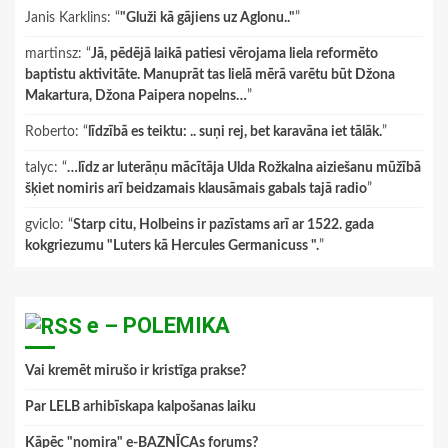
Janis Karklins
: “
"Gluži kā gājiens uz Aglonu.."
”
martinsz
: “
Jā, pēdējā laikā patiesi vērojama liela reformēto
baptistu aktivitāte. Manuprāt tas lielā mērā varētu būt Džona
Makartura, Džona Paipera nopelns…
”
Roberto
: “
līdzībā es teiktu: .. suņi rej, bet karavāna iet tālāk.
”
talyc
: “
…līdz ar luterāņu mācītāja Ulda Rožkalna aiziešanu mūžībā
šķiet nomiris arī beidzamais klausāmais gabals tajā radio
”
gviclo
: “
Starp citu, Holbeins ir pazīstams arī ar 1522. gada
kokgriezumu "Luters kā Hercules Germanicuss ".
”
e – POLEMIKA
Vai kremēt mirušo ir kristīga prakse?
Par LELB arhibīskapa kalpošanas laiku
Kāpēc "nomira" e-BAZNĪCAs forums?