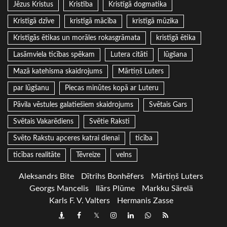
Jēzus Kristus
Kristība
Kristīgā dogmatika
Kristīgā dzīve
kristīgā mācība
kristīgā mūzika
Kristīgās ētikas un morāles rokasgrāmata
kristīgā ētika
Lasāmviela ticības spēkam
Lutera citāti
lūgšana
Mazā katehisma skaidrojums
Mārtiņš Luters
par lūgšanu
Piecas minūtes kopā ar Luteru
Pāvila vēstules galatiešiem skaidrojums
Svētais Gars
Svētais Vakarēdiens
Svētie Raksti
Svēto Rakstu apceres katrai dienai
ticība
ticības realitāte
Tēvreize
velns
Aleksandrs Bite
Dītrihs Bonhēfers
Mārtiņš Luters
Georgs Mancelis
Ilārs Plūme
Markku Särelä
Karls F. V. Valters
Hermanis Zasse
Draugiem
Facebook
Twitter
Instagram
LinkedIn
whatsapp
RSS