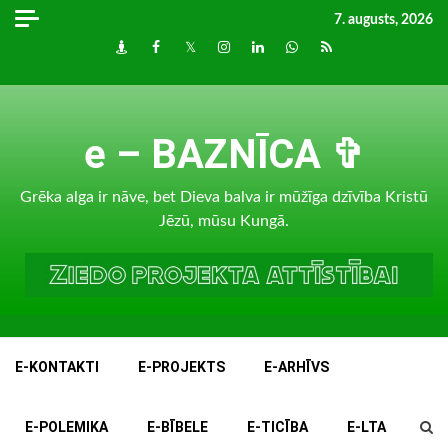
Skip
7. augusts, 2026
to
Draugiem
Facebook
Twitter
Instagram
LinkedIn
whatsapp
RSS
content
e – BAZNĪCA ✞
Grēka alga ir nāve, bet Dieva balva ir mūžīga dzīvība Kristū
Jēzū, mūsu Kungā.
E-KONTAKTI
E-PROJEKTS
E-ARHĪVS
E-POLEMIKA
E-BĪBELE
E-TICĪBA
E-LTA