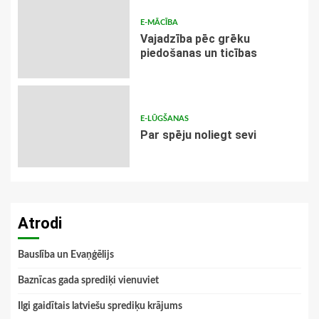
E-MĀCĪBA
Vajadzība pēc grēku
piedošanas un ticības
E-LŪGŠANAS
Par spēju noliegt sevi
Atrodi
Bauslība un Evaņģēlijs
Baznīcas gada sprediķi vienuviet
Ilgi gaidītais latviešu sprediķu krājums