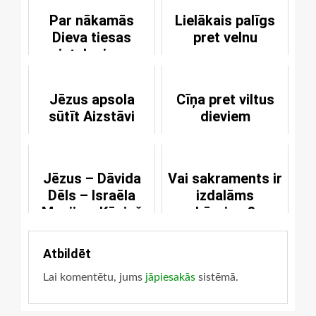
Par nākamās
Lielākais palīgs
Dieva tiesas
pret velnu
ietekmi uz
tagadni
Jēzus apsola
Cīņa pret viltus
sūtīt Aizstāvi
dieviem
Jēzus – Dāvida
Vai sakraments ir
Dēls – Israēla
izdalāms
Mesija – Ķēniņš
bērniem?
Atbildēt
Lai komentētu, jums
jāpiesakās
sistēmā.