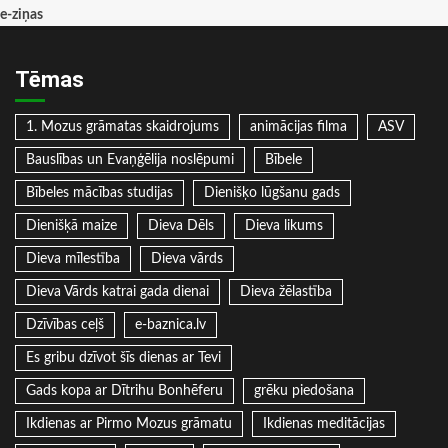
e-ziņas
Tēmas
1. Mozus grāmatas skaidrojums
animācijas filma
ASV
Bauslības un Evaņģēlija noslēpumi
Bībele
Bībeles mācības studijas
Dienišķo lūgšanu gads
Dienišķā maize
Dieva Dēls
Dieva likums
Dieva mīlestība
Dieva vārds
Dieva Vārds katrai gada dienai
Dieva žēlastība
Dzīvības ceļš
e-baznica.lv
Es gribu dzīvot šīs dienas ar Tevi
Gads kopa ar Dītrihu Bonhēferu
grēku piedošana
Ikdienas ar Pirmo Mozus grāmatu
Ikdienas meditācijas