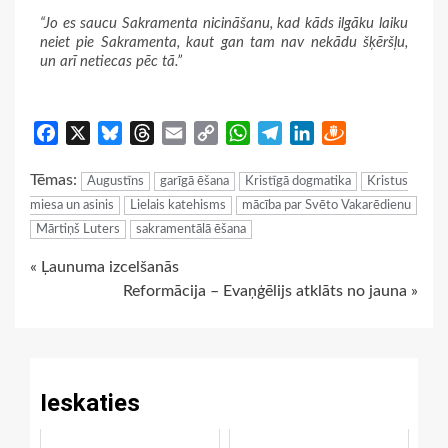
“Jo es saucu Sakramenta nicināšanu, kad kāds ilgāku laiku
neiet pie Sakramenta, kaut gan tam nav nekādu šķēršļu,
un arī netiecas pēc tā.”
Facebook
X
Bluesky
Threads
Email
Copy
WhatsApp
Telegram
LinkedIn
Draugiem
Link
Tēmas:
Augustīns
garīgā ēšana
Kristīgā dogmatika
Kristus
miesa un asinis
Lielais katehisms
mācība par Svēto Vakarēdienu
Mārtiņš Luters
sakramentālā ēšana
Continue
« Ļaunuma izcelšanās
Reformācija – Evaņģēlijs atklāts no jauna »
Reading
Ieskaties