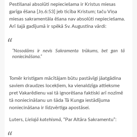
Pestīšanai absolūti nepieciešama ir Kristus miesas
garīga ēšana [Jņ.6:53] jeb ticība Kristum; taču Viņa
miesas sakramentāla ēšana nav absolūti nepieciešama.
Arī šajā gadījumā ir spēkā Sv. Augustīna vārdi:
“Nosodāms ir nevis Sakramenta trūkums, bet gan tā
noniecināšana.”
Tomēr kristīgam mācītājam būtu pastāvīgi jāatgādina
saviem draudzes locekļiem, ka vienaldzīga attieksme
pret Vakarēdienu vai tā ignorēšana faktiski arī nozīmē
tā noniecināšanu un šāda Tā Kunga iestādījuma
noniecināšana ir līdzvērtīga apostāsei.
Luters,
Lielajā katehismā
, “Par Altāra Sakramentu”: