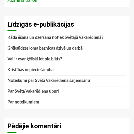
Aizmirsi paroli
Līdzīgās e-publikācijas
Kāda ēšana un dzeršana notiek Svētajā Vakarēdienā?
Grēksūdzes loma baznīcas dzīvē un darbā
Vai ir evaņģēliski iet pie bikts?
Kristības nepieciešamība
Noteikumi par Svētā Vakarēdiena saņemšanu
Par Svēta Vakarēdiena upuri
Par noteikumiem
Pēdējie komentāri