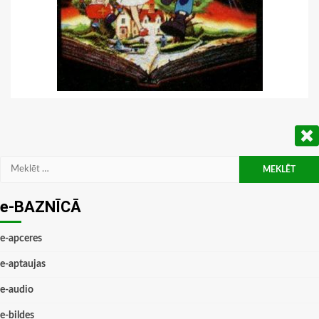
Meklēt:
e-BAZNĪCĀ
e-apceres
e-aptaujas
e-audio
e-bildes