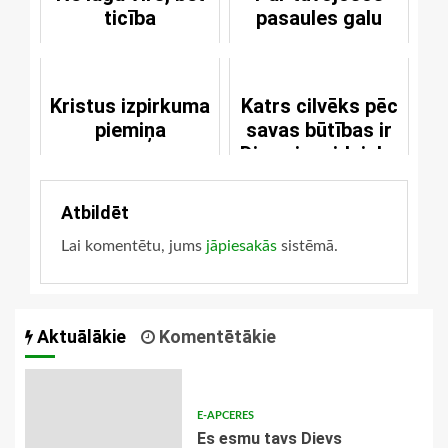
ticība
pasaules galu
Kristus izpirkuma
Katrs cilvēks pēc
piemiņa
savas būtības ir
Dieva ienaidnieks
Atbildēt
Lai komentētu, jums
jāpiesakās
sistēmā.
Aktuālākie
Komentētākie
E-APCERES
Es esmu tavs Dievs