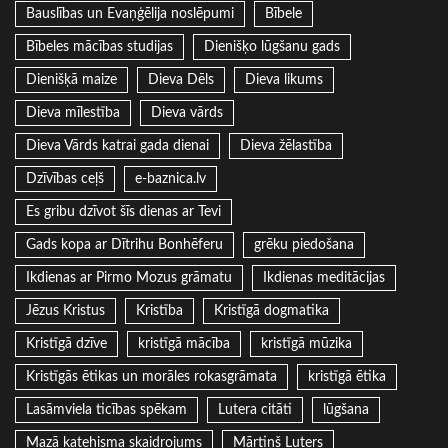
Bauslības un Evaņģēlija noslēpumi
Bībele
Bībeles mācības studijas
Dienišķo lūgšanu gads
Dienišķā maize
Dieva Dēls
Dieva likums
Dieva mīlestība
Dieva vārds
Dieva Vārds katrai gada dienai
Dieva žēlastība
Dzīvības ceļš
e-baznica.lv
Es gribu dzīvot šīs dienas ar Tevi
Gads kopa ar Dītrihu Bonhēferu
grēku piedošana
Ikdienas ar Pirmo Mozus grāmatu
Ikdienas meditācijas
Jēzus Kristus
Kristība
Kristīgā dogmatika
Kristīgā dzīve
kristīgā mācība
kristīgā mūzika
Kristīgās ētikas un morāles rokasgrāmata
kristīgā ētika
Lasāmviela ticības spēkam
Lutera citāti
lūgšana
Mazā katehisma skaidrojums
Mārtiņš Luters