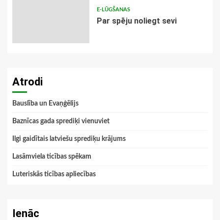
E-LŪGŠANAS
Par spēju noliegt sevi
Atrodi
Bauslība un Evaņģēlijs
Baznīcas gada sprediķi vienuviet
Ilgi gaidītais latviešu sprediķu krājums
Lasāmviela ticības spēkam
Luteriskās ticības apliecības
Ienāc