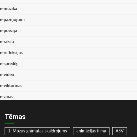
e-mūzika
e-paziņojumi
e-poēzija
e-raksti
e-refleksijas
e-sprediķi
e-video
e-viktorīnas
e-ziņas
Tēmas
1. Mozus grāmatas skaidrojums
animācijas filma
ASV