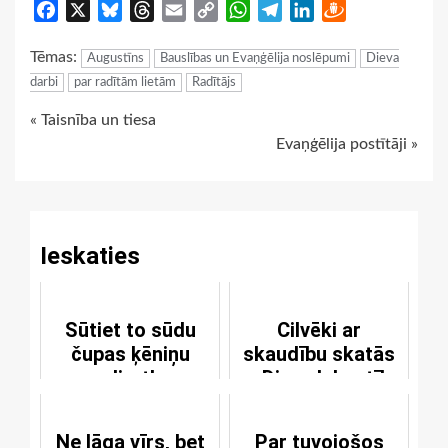
Facebook
X
Bluesky
Threads
Email
Copy
WhatsApp
Telegram
LinkedIn
Draugiem
Link
Tēmas:
Augustīns
Bauslības un Evaņģēlija noslēpumi
Dieva
darbi
par radītām lietām
Radītājs
Continue
« Taisnība un tiesa
Evaņģēlija postītāji »
Reading
Ieskaties
Sūtiet to sūdu
Cilvēki ar
čupas ķēniņu
skaudību skatās
dirst!
uz Dieva labestību
Ne lāga vīrs, bet
Par tuvojošos