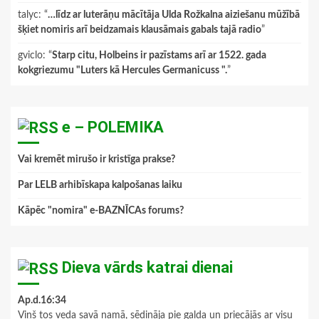
talyc
: “
…līdz ar luterāņu mācītāja Ulda Rožkalna aiziešanu mūžībā
šķiet nomiris arī beidzamais klausāmais gabals tajā radio
”
gviclo
: “
Starp citu, Holbeins ir pazīstams arī ar 1522. gada
kokgriezumu "Luters kā Hercules Germanicuss ".
”
e – POLEMIKA
Vai kremēt mirušo ir kristīga prakse?
Par LELB arhibīskapa kalpošanas laiku
Kāpēc "nomira" e-BAZNĪCAs forums?
Dieva vārds katrai dienai
Ap.d.16:34
Viņš tos veda savā namā, sēdināja pie galda un priecājās ar visu