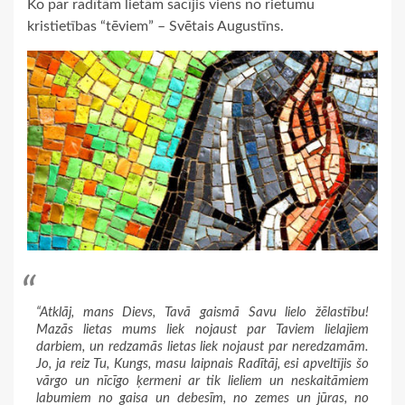
Ko par radītām lietām sacījis viens no rietumu
kristietības “tēviem” – Svētais Augustīns.
“Atklāj, mans Dievs, Tavā gaismā Savu lielo žēlastību!
Mazās lietas mums liek nojaust par Taviem lielajiem
darbiem, un redzamās lietas liek nojaust par neredzamām.
Jo, ja reiz Tu, Kungs, masu laipnais Radītāj, esi apveltījis šo
vārgo un nīcīgo ķermeni ar tik lieliem un neskaitāmiem
labumiem no gaisa un debesīm, no zemes un jūras, no