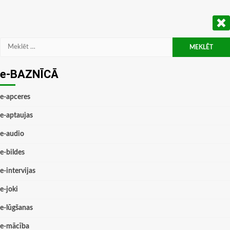
Meklēt:
e-BAZNĪCĀ
e-apceres
e-aptaujas
e-audio
e-bildes
e-intervijas
e-joki
e-lūgšanas
e-mācība