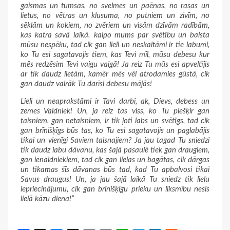
gaismas un tumsas, no svelmes un paēnas, no rasas un
lietus, no vētras un klusuma, no putniem un zivīm, no
sēklām un kokiem, no zvēriem un visām dzīvām radībām,
kas katra savā laikā. kalpo mums par svētību un balsta
mūsu nespēku, tad cik gan lieli un neskaitāmi ir tie labumi,
ko Tu esi sagatavojis tiem, kas Tevi mīl, mūsu debesu kur
mēs redzēsim Tevi vaigu vaigā! Ja reiz Tu mūs esi apveltījis
ar tik daudz lietām, kamēr mēs vēl atrodamies gūstā, cik
gan daudz vairāk Tu darīsi debesu mājās!
Lieli un neaprakstāmi ir Tavi darbi, ak, Dievs, debess un
zemes Valdniek! Un, ja reiz tas viss, ko Tu piešķir gan
taisniem, gan netaisniem, ir tik ļoti labs un svētīgs, tad cik
gan brīnišķīgs būs tas, ko Tu esi sagatavojis un paglabājis
tikai un vienīgi Saviem taisnajiem? Ja jau tagad Tu sniedzi
tik daudz labu dāvanu, kas šajā pasaulē tiek gan draugiem,
gan ienaidniekiem, tad cik gan lielas un bagātas, cik dārgas
un tīkamas šīs dāvanas būs tad, kad Tu apbalvosi tikai
Savus draugus! Un, ja jau šajā laikā Tu sniedz tik lielu
iepriecinājumu, cik gan brīnišķīgu prieku un līksmību nesīs
lielā kāzu diena!”