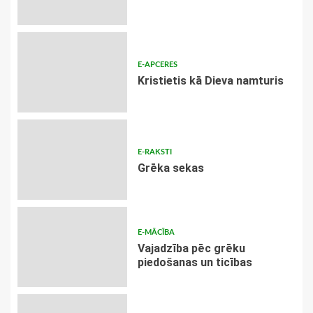
E-APCERES
Kristietis kā Dieva namturis
E-RAKSTI
Grēka sekas
E-MĀCĪBA
Vajadzība pēc grēku
piedošanas un ticības