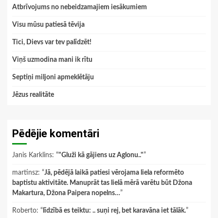
Atbrīvojums no nebeidzamajiem iesākumiem
Visu mūsu patiesā tēvija
Tici, Dievs var tev palīdzēt!
Viņš uzmodina mani ik rītu
Septiņi miljoni apmeklētāju
Jēzus realitāte
Pēdējie komentāri
Janis Karklins
: “
"Gluži kā gājiens uz Aglonu.."
”
martinsz
: “
Jā, pēdējā laikā patiesi vērojama liela reformēto
baptistu aktivitāte. Manuprāt tas lielā mērā varētu būt Džona
Makartura, Džona Paipera nopelns…
”
Roberto
: “
līdzībā es teiktu: .. suņi rej, bet karavāna iet tālāk.
”