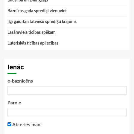
Bauslība un Evaņģēlijs
Baznīcas gada sprediķi vienuviet
Ilgi gaidītais latviešu sprediķu krājums
Lasāmviela ticības spēkam
Luteriskās ticības apliecības
Ienāc
e-baznīcēns
Parole
Atceries mani