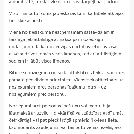
amoralitātē, turklāt viens otru savstarpēji pastiprinot.
Vispirms būtu īsumā jāpieskaras tam, kā Bībelē atklājas
tiesiskie aspekti.
Viena no tiesiskuma neatņemamām sastāvdaļām ir
taisnīga jeb atbilstīga atmaksa par noziedzīgu
nodarījumu. Tā kā noziedzīgas darbības ietiecas visās
cilvēka dzīves jomās visos līmeņos, tad arī atbilstīgiem
sodiem ir jābūt visos līmeņos.
Bībelē šī nozieguma un soda atbilstība izteikta, vadoties
pamatā pēc diviem principiem. Viens tiek attiecināts uz
noziegumiem pret personas īpašumu, otrs – uz
noziegumiem pret personu.
Noziegumi pret personas īpašumu vai mantu bija
jāatmaksā ar uzviju – divkārtīgā vai, zādzības gadījumā,
četrkārtīgā vai pat pieckārtīgā apmērā: “Ikviena lieta,
kad nodarīts zaudējums, vai tas būtu vērsis, ēzelis, avs,