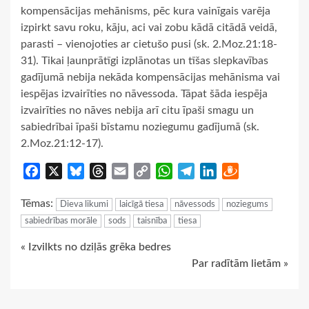
kompensācijas mehānisms, pēc kura vainīgais varēja
izpirkt savu roku, kāju, aci vai zobu kādā citādā veidā,
parasti – vienojoties ar cietušo pusi (sk. 2.Moz.21:18-
31). Tikai ļaunprātīgi izplānotas un tīšas slepkavības
gadījumā nebija nekāda kompensācijas mehānisma vai
iespējas izvairīties no nāvessoda. Tāpat šāda iespēja
izvairīties no nāves nebija arī citu īpaši smagu un
sabiedrībai īpaši bīstamu noziegumu gadījumā (sk.
2.Moz.21:12-17).
Facebook
X
Bluesky
Threads
Email
Copy
WhatsApp
Telegram
LinkedIn
Draugiem
Link
Tēmas:
Dieva likumi
laicīgā tiesa
nāvessods
noziegums
sabiedrības morāle
sods
taisnība
tiesa
Continue
« Izvilkts no dziļās grēka bedres
Par radītām lietām »
Reading