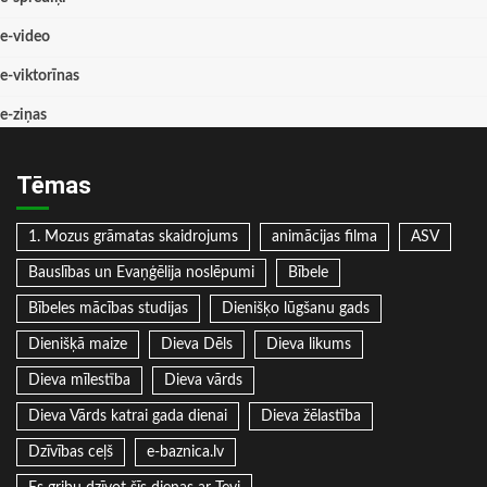
e-video
e-viktorīnas
e-ziņas
Tēmas
1. Mozus grāmatas skaidrojums
animācijas filma
ASV
Bauslības un Evaņģēlija noslēpumi
Bībele
Bībeles mācības studijas
Dienišķo lūgšanu gads
Dienišķā maize
Dieva Dēls
Dieva likums
Dieva mīlestība
Dieva vārds
Dieva Vārds katrai gada dienai
Dieva žēlastība
Dzīvības ceļš
e-baznica.lv