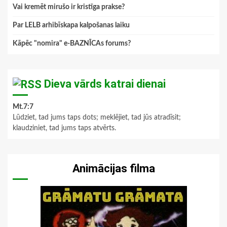
Vai kremēt mirušo ir kristīga prakse?
Par LELB arhibīskapa kalpošanas laiku
Kāpēc "nomira" e-BAZNĪCAs forums?
Dieva vārds katrai dienai
Mt.7:7
Lūdziet, tad jums taps dots; meklējiet, tad jūs atradīsit;
klaudziniet, tad jums taps atvērts.
Animācijas filma