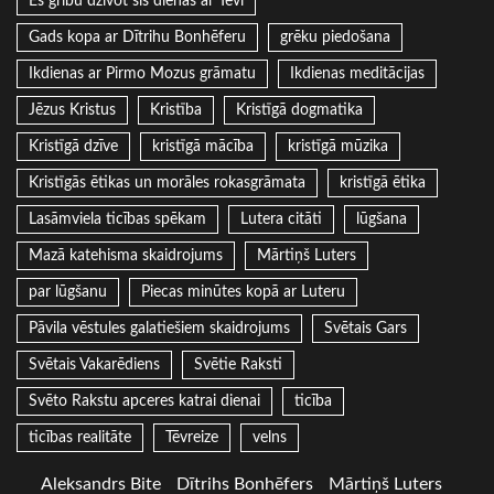
Es gribu dzīvot šīs dienas ar Tevi
Gads kopa ar Dītrihu Bonhēferu
grēku piedošana
Ikdienas ar Pirmo Mozus grāmatu
Ikdienas meditācijas
Jēzus Kristus
Kristība
Kristīgā dogmatika
Kristīgā dzīve
kristīgā mācība
kristīgā mūzika
Kristīgās ētikas un morāles rokasgrāmata
kristīgā ētika
Lasāmviela ticības spēkam
Lutera citāti
lūgšana
Mazā katehisma skaidrojums
Mārtiņš Luters
par lūgšanu
Piecas minūtes kopā ar Luteru
Pāvila vēstules galatiešiem skaidrojums
Svētais Gars
Svētais Vakarēdiens
Svētie Raksti
Svēto Rakstu apceres katrai dienai
ticība
ticības realitāte
Tēvreize
velns
Aleksandrs Bite
Dītrihs Bonhēfers
Mārtiņš Luters