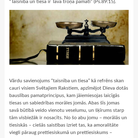
“Taisnība un tiesa ir Tava troņa pamati” (Ps.89:15).
Vārdu savienojums “taisnība un tiesa” kā refrēns skan
cauri visiem Svētajiem Rakstiem, apzīmējot Dieva dotās
bauslības pamatprincipus, kam jāiemiesojas laicīgās
tiesas un sabiedrības morāles jomās. Abas šīs jomas
savā būtībā veido vienotu veselumu, un šķīrums starp
tām visbiežāk ir nosacīts. No šo abu jomu – morālās un
tiesiskās – ciešās saistības izriet tas, ka amoralitāte
viegli pāraug prettiesiskumā un prettiesiskums –