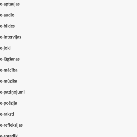
e-aptaujas
e-audio
e-bildes
e-intervijas
e-joki
e-lūgšanas
e-mācība
e-mūzika
e-paziņojumi
e-poēzija
e-raksti
e-refleksijas
e-sprediķi