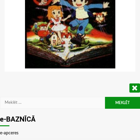
Meklēt:
e-BAZNĪCĀ
e-apceres