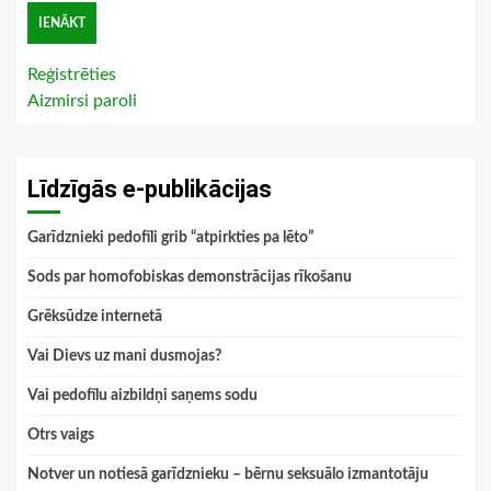
Reģistrēties
Aizmirsi paroli
Līdzīgās e-publikācijas
Garīdznieki pedofīli grib “atpirkties pa lēto”
Sods par homofobiskas demonstrācijas rīkošanu
Grēksūdze internetā
Vai Dievs uz mani dusmojas?
Vai pedofīlu aizbildņi saņems sodu
Otrs vaigs
Notver un notiesā garīdznieku – bērnu seksuālo izmantotāju