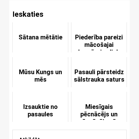
Ieskaties
Sātana mētātie
Piederība pareizi
mācošajai
baznīcai uzliek
lielus pienākumus
Mūsu Kungs un
Pasauli pārsteidz
mēs
sālstrauka saturs
Izsauktie no
Miesīgais
pasaules
pēcnācējs un
pēcnācējs pēc
apsolījuma