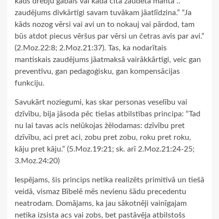
kāds drēbju gabals vai kāda cita zaudēta manta ..
zaudējums divkārtīgi savam tuvākam jāatlīdzina.” “Ja
kāds nozog vērsi vai avi un to nokauj vai pārdod, tam
būs atdot piecus vēršus par vērsi un četras avis par avi.”
(2.Moz.22:8; 2.Moz.21:37). Tas, ka nodarītais
mantiskais zaudējums jāatmaksā vairākkārtīgi, veic gan
preventīvu, gan pedagoģisku, gan kompensācijas
funkciju.
Savukārt noziegumi, kas skar personas veselību vai
dzīvību, bija jāsoda pēc tiešas atbilstības principa: “Tad
nu lai tavas acis nelūkojas žēlodamas: dzīvību pret
dzīvību, aci pret aci, zobu pret zobu, roku pret roku,
kāju pret kāju.” (5.Moz.19:21; sk. arī 2.Moz.21:24-25;
3.Moz.24:20)
Iespējams, šis princips netika realizēts primitīvā un tiešā
veidā, vismaz Bībelē mēs nevienu šādu precedentu
neatrodam. Domājams, ka jau sākotnēji vainīgajam
netika izsista acs vai zobs, bet pastāvēja atbilstošs