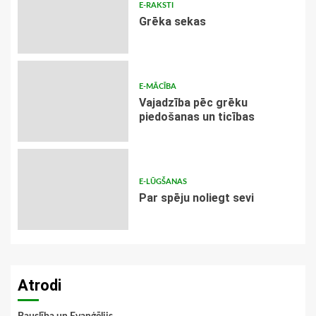
E-RAKSTI
Grēka sekas
E-MĀCĪBA
Vajadzība pēc grēku
piedošanas un ticības
E-LŪGŠANAS
Par spēju noliegt sevi
Atrodi