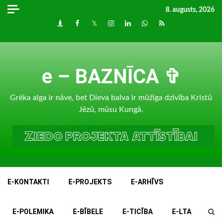
Skip
8. augusts, 2026
to
Draugiem
Facebook
Twitter
Instagram
LinkedIn
whatsapp
RSS
content
e – BAZNĪCA ✞
Grēka alga ir nāve, bet Dieva balva ir mūžīga dzīvība Kristū
Jēzū, mūsu Kungā.
E-KONTAKTI
E-PROJEKTS
E-ARHĪVS
E-POLEMIKA
E-BĪBELE
E-TICĪBA
E-LTA