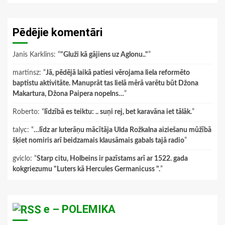
Pēdējie komentāri
Janis Karklins
: “
"Gluži kā gājiens uz Aglonu.."
”
martinsz
: “
Jā, pēdējā laikā patiesi vērojama liela reformēto
baptistu aktivitāte. Manuprāt tas lielā mērā varētu būt Džona
Makartura, Džona Paipera nopelns…
”
Roberto
: “
līdzībā es teiktu: .. suņi rej, bet karavāna iet tālāk.
”
talyc
: “
…līdz ar luterāņu mācītāja Ulda Rožkalna aiziešanu mūžībā
šķiet nomiris arī beidzamais klausāmais gabals tajā radio
”
gviclo
: “
Starp citu, Holbeins ir pazīstams arī ar 1522. gada
kokgriezumu "Luters kā Hercules Germanicuss ".
”
e – POLEMIKA