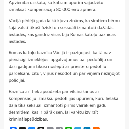
Apvienība uzskata, ka katram upurim vajadzētu
izmaksāt kompensāciju 80 000 eiro apmērā.
Vācijā pēdējā gada laikā kļuva zināms, ka simtiem bērnu
šajā valstī tikuši fiziski un seksuāli izmantoti dažādās
iestādēs, kas gandrīz visas bija Romas katoļu baznīcas
iestādes.
Romas katoļu baznīca Vācijā ir paziņojusi, ka tā nav
pienācīgi izmeklējusi apgalvojumus par pedofiliju un
daži gadījumi tikuši noslēpti ar priesteru pedofilu
pārcelšanu citur, viņus nesodot un par viņiem neziņojot
policijai.
Baznīca arī tiek apsūdzēta par vilcināšanos ar
kompensāciju izmaksu pedofilijas upuriem, kuru lielākā
daļa tika seksuāli izmantoti pirms vairākiem gadu
desmitiem, kas ir pārāk sen, lai varētu izvirzīt
kriminālapsūdzības.