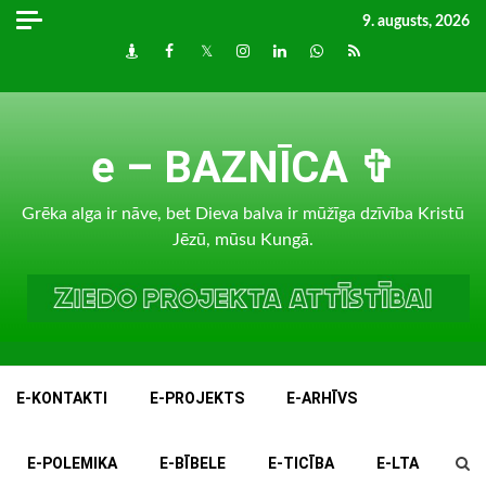
Skip
9. augusts, 2026
to
Draugiem
Facebook
Twitter
Instagram
LinkedIn
whatsapp
RSS
content
e – BAZNĪCA ✞
Grēka alga ir nāve, bet Dieva balva ir mūžīga dzīvība Kristū
Jēzū, mūsu Kungā.
E-KONTAKTI
E-PROJEKTS
E-ARHĪVS
E-POLEMIKA
E-BĪBELE
E-TICĪBA
E-LTA