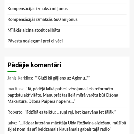
Kompensācijās izmaksā miljonus
Kompensācijās izmaksās 660 miljonus
Mīļākās aicina atcelt celibātu
Pāvesta noziegumi pret cilvēci
Pēdējie komentāri
Janis Karklins
: “
"Gluži kā gājiens uz Aglonu.."
”
martinsz
: “
Jā, pēdējā laikā patiesi vērojama liela reformēto
baptistu aktivitāte. Manuprāt tas lielā mērā varētu būt Džona
Makartura, Džona Paipera nopelns…
”
Roberto
: “
līdzībā es teiktu: .. suņi rej, bet karavāna iet tālāk.
”
talyc
: “
…līdz ar luterāņu mācītāja Ulda Rožkalna aiziešanu mūžībā
šķiet nomiris arī beidzamais klausāmais gabals tajā radio
”