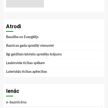
Atrodi
Bauslība un Evaņģēlijs
Baznīcas gada sprediķi vienuviet
Ilgi gaidītais latviešu sprediķu krājums
Lasāmviela ticības spēkam
Luteriskās ticības apliecības
Ienāc
e-baznīcēns