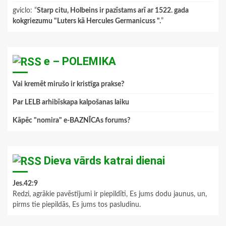
gviclo
: “
Starp citu, Holbeins ir pazīstams arī ar 1522. gada
kokgriezumu "Luters kā Hercules Germanicuss ".
”
e – POLEMIKA
Vai kremēt mirušo ir kristīga prakse?
Par LELB arhibīskapa kalpošanas laiku
Kāpēc "nomira" e-BAZNĪCAs forums?
Dieva vārds katrai dienai
Jes.42:9
Redzi, agrākie pavēstījumi ir piepildīti, Es jums dodu jaunus, un,
pirms tie piepildās, Es jums tos pasludinu.