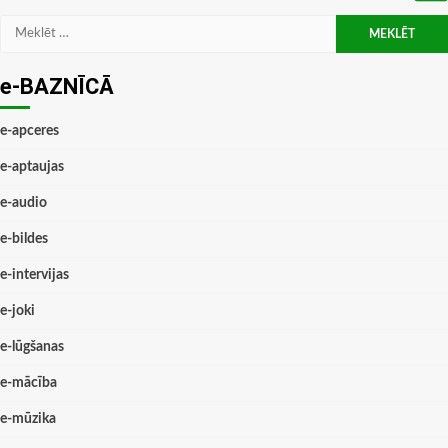
Meklēt:
e-BAZNĪCĀ
e-apceres
e-aptaujas
e-audio
e-bildes
e-intervijas
e-joki
e-lūgšanas
e-mācība
e-mūzika