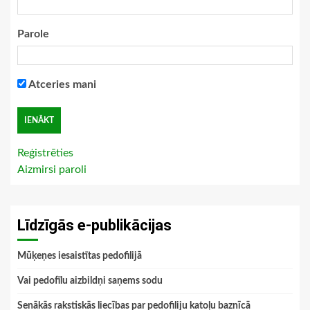
Parole
Atceries mani
Reģistrēties
Aizmirsi paroli
Līdzīgās e-publikācijas
Mūķeņes iesaistītas pedofilijā
Vai pedofīlu aizbildņi saņems sodu
Senākās rakstiskās liecības par pedofiliju katoļu baznīcā