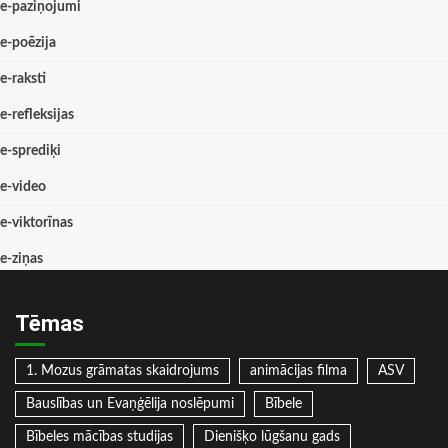
e-paziņojumi
e-poēzija
e-raksti
e-refleksijas
e-sprediķi
e-video
e-viktorīnas
e-ziņas
Tēmas
1. Mozus grāmatas skaidrojums
animācijas filma
ASV
Bauslības un Evaņģēlija noslēpumi
Bībele
Bībeles mācības studijas
Dienišķo lūgšanu gads