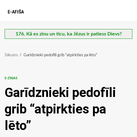
E-AFIŠA
176. Kā es zinu un ticu, ka Jēzus ir patiess Dievs?
Sākums
Garīdznieki pedofīli grib “atpirkties pa lēto”
E-ZIŅAS
Garīdznieki pedofīli
grib “atpirkties pa
lēto”