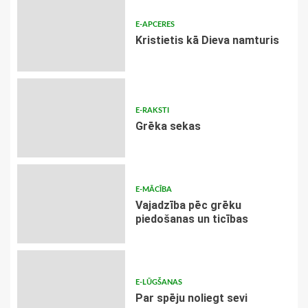
E-APCERES
Kristietis kā Dieva namturis
E-RAKSTI
Grēka sekas
E-MĀCĪBA
Vajadzība pēc grēku
piedošanas un ticības
E-LŪGŠANAS
Par spēju noliegt sevi