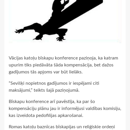
Vācijas katoļu bīskapu konference paziņoja, ka katram
upurim tiks piedāvāta šāda kompensācija, bet dažos
gadījumos tās apjoms var būt lielāks.
“Sevišķi nopietnos gadījumos ir iespējami citi
maksājumi,” teikts šajā paziņojumā.
Bīskapu konference arī pavēstīja, ka par šo
kompensāciju plānu jau ir informējusi valdības komisiju,
kas izveidota pedofilijas apkarošanai.
Romas katoļu baznīcas bīskapijas un reliģiskie ordeņi