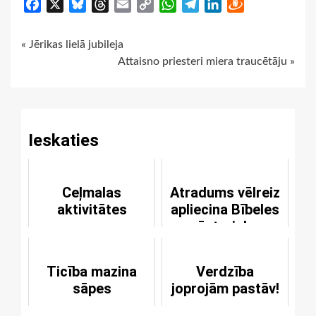
Facebook
X
Bluesky
Threads
Email
Copy
WhatsApp
Telegram
LinkedIn
Draugiem
Link
Continue
« Jērikas lielā jubileja
Attaisno priesteri miera traucētāju »
Reading
Ieskaties
Ceļmalas
Atradums vēlreiz
aktivitātes
apliecina Bībeles
vēsturisko
precizitāti
Ticība mazina
Verdzība
sāpes
joprojām pastāv!