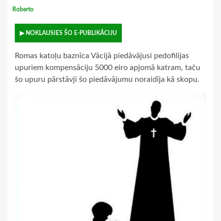
Roberto
▶ NOKLAUSIES ŠO E-PUBLIKĀCIJU
Romas katoļu baznīca Vācijā piedāvājusi pedofilijas
upuriem kompensāciju 5000 eiro apjomā katram, taču
šo upuru pārstāvji šo piedāvājumu noraidīja kā skopu.