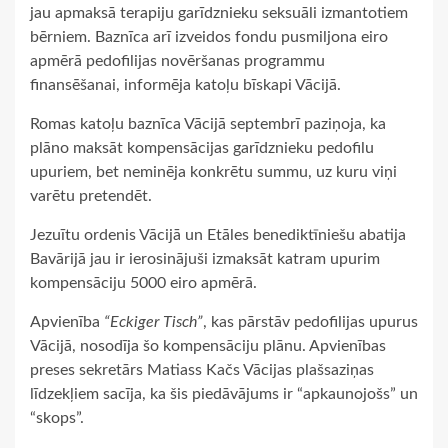
jau apmaksā terapiju garīdznieku seksuāli izmantotiem
bērniem. Baznīca arī izveidos fondu pusmiljona eiro
apmērā pedofilijas novēršanas programmu
finansēšanai, informēja katoļu bīskapi Vācijā.
Romas katoļu baznīca Vācijā septembrī paziņoja, ka
plāno maksāt kompensācijas garīdznieku pedofilu
upuriem, bet neminēja konkrētu summu, uz kuru viņi
varētu pretendēt.
Jezuītu ordenis Vācijā un Etāles benediktīniešu abatija
Bavārijā jau ir ierosinājuši izmaksāt katram upurim
kompensāciju 5000 eiro apmērā.
Apvienība
“Eckiger Tisch”
, kas pārstāv pedofilijas upurus
Vācijā, nosodīja šo kompensāciju plānu. Apvienības
preses sekretārs Matiass Kačs Vācijas plašsaziņas
līdzekļiem sacīja, ka šis piedāvājums ir “apkaunojošs” un
“skops”.