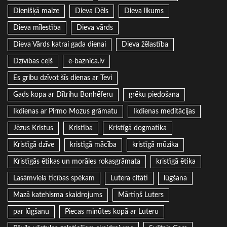
Dienišķā maize
Dieva Dēls
Dieva likums
Dieva mīlestība
Dieva vārds
Dieva Vārds katrai gada dienai
Dieva žēlastība
Dzīvības ceļš
e-baznica.lv
Es gribu dzīvot šīs dienas ar Tevi
Gads kopa ar Dītrihu Bonhēferu
grēku piedošana
Ikdienas ar Pirmo Mozus grāmatu
Ikdienas meditācijas
Jēzus Kristus
Kristība
Kristīgā dogmatika
Kristīgā dzīve
kristīgā mācība
kristīgā mūzika
Kristīgās ētikas un morāles rokasgrāmata
kristīgā ētika
Lasāmviela ticības spēkam
Lutera citāti
lūgšana
Mazā katehisma skaidrojums
Mārtiņš Luters
par lūgšanu
Piecas minūtes kopā ar Luteru