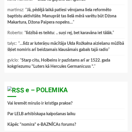
martinsz
: “
Jā, pēdējā laikā patiesi vērojama liela reformēto
baptistu aktivitāte. Manuprāt tas lielā mērā varētu būt Džona
Makartura, Džona Paipera nopelns…
”
Roberto
: “
līdzībā es teiktu: .. suņi rej, bet karavāna iet tālāk.
”
talyc
: “
…līdz ar luterāņu mācītāja Ulda Rožkalna aiziešanu mūžībā
šķiet nomiris arī beidzamais klausāmais gabals tajā radio
”
gviclo
: “
Starp citu, Holbeins ir pazīstams arī ar 1522. gada
kokgriezumu "Luters kā Hercules Germanicuss ".
”
e – POLEMIKA
Vai kremēt mirušo ir kristīga prakse?
Par LELB arhibīskapa kalpošanas laiku
Kāpēc "nomira" e-BAZNĪCAs forums?