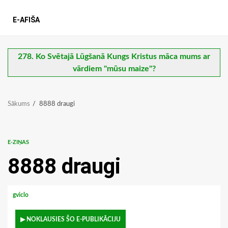
E-AFIŠA
278. Ko Svētajā Lūgšanā Kungs Kristus māca mums ar
vārdiem "mūsu maize"?
Sākums
8888 draugi
E-ZIŅAS
8888 draugi
gviclo
▶ NOKLAUSIES ŠO E-PUBLIKĀCIJU