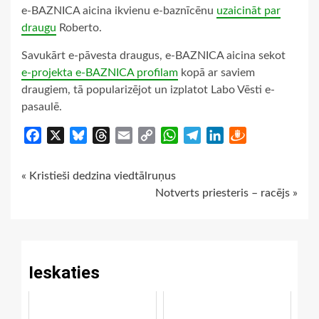
e-BAZNICA aicina ikvienu e-baznīcēnu
uzaicināt par
draugu
Roberto.
Savukārt e-pāvesta draugus, e-BAZNICA aicina sekot
e-projekta e-BAZNICA profilam
kopā ar saviem
draugiem, tā popularizējot un izplatot Labo Vēsti e-
pasaulē.
Facebook
X
Bluesky
Threads
Email
Copy
WhatsApp
Telegram
LinkedIn
Draugiem
Link
Continue
« Kristieši dedzina viedtālruņus
Notverts priesteris – racējs »
Reading
Ieskaties