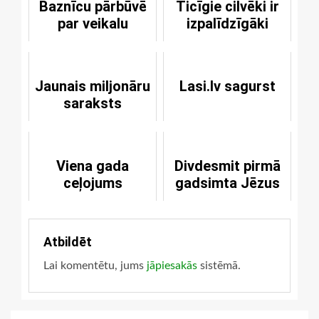
Baznīcu pārbūvē
Ticīgie cilvēki ir
par veikalu
izpalīdzīgāki
Jaunais miljonāru
Lasi.lv sagurst
saraksts
Viena gada
Divdesmit pirmā
ceļojums
gadsimta Jēzus
Atbildēt
Lai komentētu, jums
jāpiesakās
sistēmā.