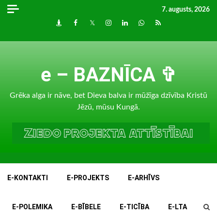
Skip
7. augusts, 2026
to
Draugiem
Facebook
Twitter
Instagram
LinkedIn
whatsapp
RSS
content
e – BAZNĪCA ✞
Grēka alga ir nāve, bet Dieva balva ir mūžīga dzīvība Kristū
Jēzū, mūsu Kungā.
E-KONTAKTI
E-PROJEKTS
E-ARHĪVS
E-POLEMIKA
E-BĪBELE
E-TICĪBA
E-LTA