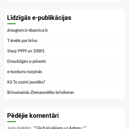
Līdzīgās e-publikācijas
draugiem.lv ebaznica.lv
T-krekls par brīvu
Starp 9999 un 10001
Draudzīgais e-pāvests
e-konkurss turpinās
Kā Tu uzzini jaunāko?
Brīnumainās Ziemassvētku brīvdienas
Pēdējie komentāri
Janis Karklins
: “
"Gluži kā gājiens uz Aglonu.."
”