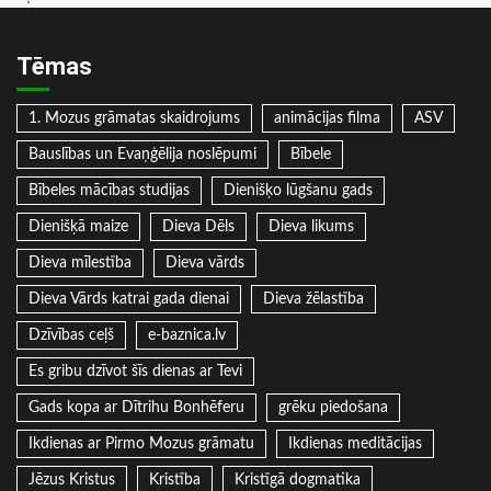
Tēmas
1. Mozus grāmatas skaidrojums
animācijas filma
ASV
Bauslības un Evaņģēlija noslēpumi
Bībele
Bībeles mācības studijas
Dienišķo lūgšanu gads
Dienišķā maize
Dieva Dēls
Dieva likums
Dieva mīlestība
Dieva vārds
Dieva Vārds katrai gada dienai
Dieva žēlastība
Dzīvības ceļš
e-baznica.lv
Es gribu dzīvot šīs dienas ar Tevi
Gads kopa ar Dītrihu Bonhēferu
grēku piedošana
Ikdienas ar Pirmo Mozus grāmatu
Ikdienas meditācijas
Jēzus Kristus
Kristība
Kristīgā dogmatika