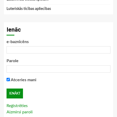
Luteriskās ticības apliecības
Ienāc
e-baznīcēns
Parole
Atceries mani
Reģistrēties
Aizmirsi paroli