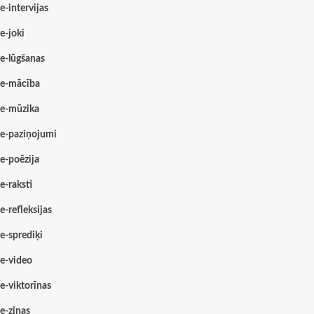
e-intervijas
e-joki
e-lūgšanas
e-mācība
e-mūzika
e-paziņojumi
e-poēzija
e-raksti
e-refleksijas
e-sprediķi
e-video
e-viktorīnas
e-ziņas