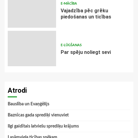
E-MĀCĪBA
Vajadzība pēc grēku
piedošanas un ticības
E-LŪGŠANAS
Par spēju noliegt sevi
Atrodi
Bauslība un Evaņģēlijs
Baznīcas gada sprediķi vienuviet
Ilgi gaidītais latviešu sprediķu krājums
Lasāmviela ticības spēkam