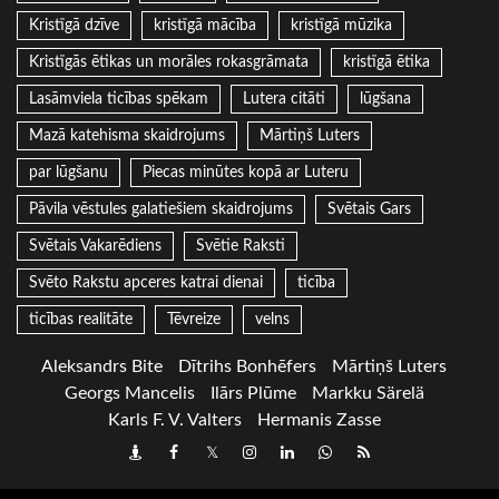
Kristīgā dzīve
kristīgā mācība
kristīgā mūzika
Kristīgās ētikas un morāles rokasgrāmata
kristīgā ētika
Lasāmviela ticības spēkam
Lutera citāti
lūgšana
Mazā katehisma skaidrojums
Mārtiņš Luters
par lūgšanu
Piecas minūtes kopā ar Luteru
Pāvila vēstules galatiešiem skaidrojums
Svētais Gars
Svētais Vakarēdiens
Svētie Raksti
Svēto Rakstu apceres katrai dienai
ticība
ticības realitāte
Tēvreize
velns
Aleksandrs Bite
Dītrihs Bonhēfers
Mārtiņš Luters
Georgs Mancelis
Ilārs Plūme
Markku Särelä
Karls F. V. Valters
Hermanis Zasse
Draugiem
Facebook
Twitter
Instagram
LinkedIn
whatsapp
RSS