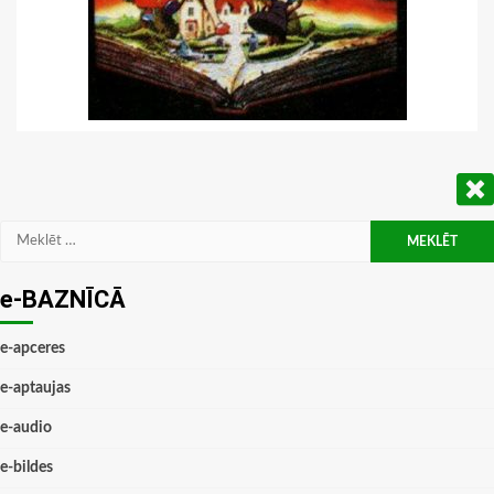
Meklēt:
e-BAZNĪCĀ
e-apceres
e-aptaujas
e-audio
e-bildes