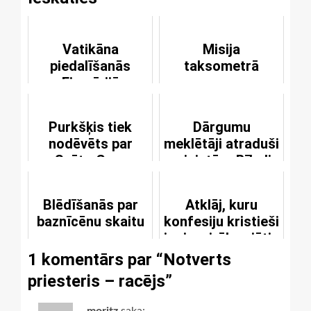
Vatikāna
Misija
piedalīšanās
taksometrā
Eirovīzijā
Purkšķis tiek
Dārgumu
nodēvēts par
meklētāji atraduši
Svēto Garu
miniatūru Bībeli
Blēdīšanās par
Atklāj, kuru
baznīcēnu skaitu
konfesiju kristieši
ir visvairāk vajātie
1 komentārs par “
Notverts
priesteris – racējs
”
moritz
saka: