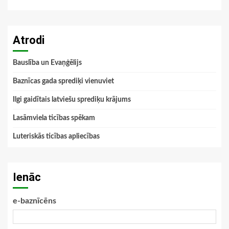
Atrodi
Bauslība un Evaņģēlijs
Baznīcas gada sprediķi vienuviet
Ilgi gaidītais latviešu sprediķu krājums
Lasāmviela ticības spēkam
Luteriskās ticības apliecības
Ienāc
e-baznīcēns