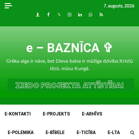
Skip
7. augusts, 2026
to
Draugiem
Facebook
Twitter
Instagram
LinkedIn
whatsapp
RSS
content
e – BAZNĪCA ✞
Grēka alga ir nāve, bet Dieva balva ir mūžīga dzīvība Kristū
Jēzū, mūsu Kungā.
E-KONTAKTI
E-PROJEKTS
E-ARHĪVS
E-POLEMIKA
E-BĪBELE
E-TICĪBA
E-LTA