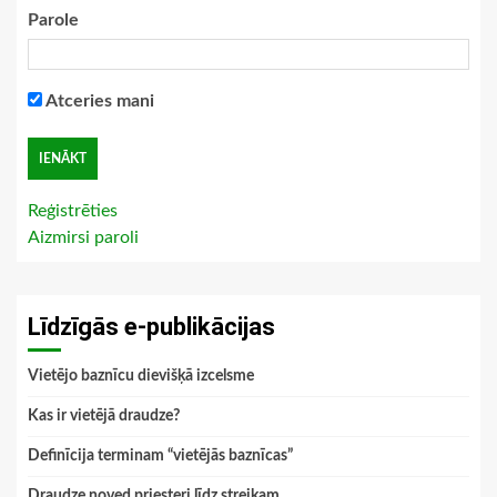
Parole
Atceries mani
Reģistrēties
Aizmirsi paroli
Līdzīgās e-publikācijas
Vietējo baznīcu dievišķā izcelsme
Kas ir vietējā draudze?
Definīcija terminam “vietējās baznīcas”
Draudze noved priesteri līdz streikam