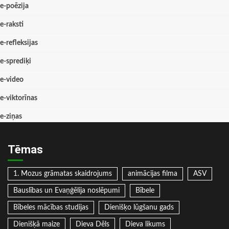
e-poēzija
e-raksti
e-refleksijas
e-sprediķi
e-video
e-viktorīnas
e-ziņas
Tēmas
1. Mozus grāmatas skaidrojums
animācijas filma
ASV
Bauslības un Evaņģēlija noslēpumi
Bībele
Bībeles mācības studijas
Dienišķo lūgšanu gads
Dienišķā maize
Dieva Dēls
Dieva likums