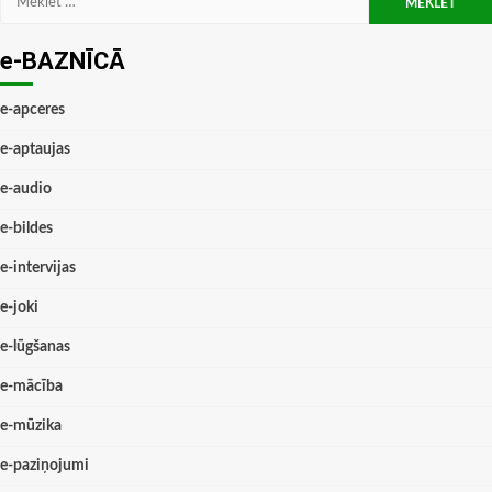
e-BAZNĪCĀ
e-apceres
e-aptaujas
e-audio
e-bildes
e-intervijas
e-joki
e-lūgšanas
e-mācība
e-mūzika
e-paziņojumi