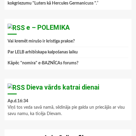
kokgriezumu "Luters kā Hercules Germanicuss ".
”
e – POLEMIKA
Vai kremēt mirušo ir kristīga prakse?
Par LELB arhibīskapa kalpošanas laiku
Kāpēc "nomira" e-BAZNĪCAs forums?
Dieva vārds katrai dienai
Ap.d.16:34
Viņš tos veda savā namā, sēdināja pie galda un priecājās ar visu
savu namu, ka ticēja Dievam.