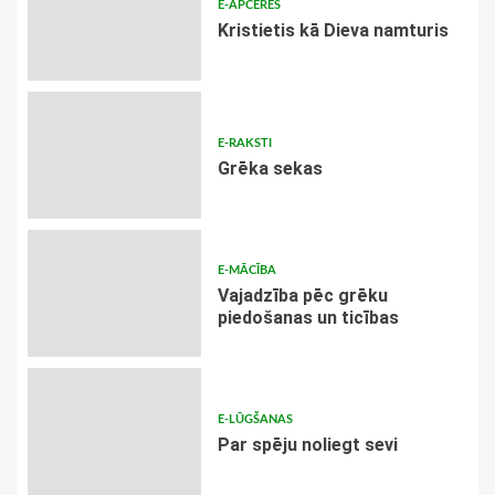
E-APCERES
Kristietis kā Dieva namturis
E-RAKSTI
Grēka sekas
E-MĀCĪBA
Vajadzība pēc grēku
piedošanas un ticības
E-LŪGŠANAS
Par spēju noliegt sevi