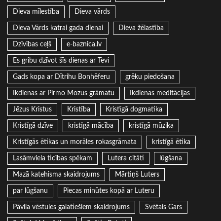
Dieva mīlestība
Dieva vārds
Dieva Vārds katrai gada dienai
Dieva žēlastība
Dzīvības ceļš
e-baznica.lv
Es gribu dzīvot šīs dienas ar Tevi
Gads kopa ar Dītrihu Bonhēferu
grēku piedošana
Ikdienas ar Pirmo Mozus grāmatu
Ikdienas meditācijas
Jēzus Kristus
Kristība
Kristīgā dogmatika
Kristīgā dzīve
kristīgā mācība
kristīgā mūzika
Kristīgās ētikas un morāles rokasgrāmata
kristīgā ētika
Lasāmviela ticības spēkam
Lutera citāti
lūgšana
Mazā katehisma skaidrojums
Mārtiņš Luters
par lūgšanu
Piecas minūtes kopā ar Luteru
Pāvila vēstules galatiešiem skaidrojums
Svētais Gars