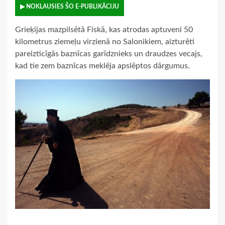
▶ NOKLAUSIES ŠO E-PUBLIKĀCIJU
Grieķijas mazpilsētā Fiskā, kas atrodas aptuveni 50
kilometrus ziemeļu virzienā no Salonikiem, aizturēti
pareizticīgās baznīcas garīdznieks un draudzes vecajs,
kad tie zem baznīcas meklēja apslēptos dārgumus.