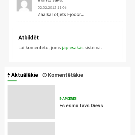
02.02.2012 11:06
Zaalkal otjets Fjodor…
Atbildēt
Lai komentētu, jums
jāpiesakās
sistēmā.
Aktuālākie
Komentētākie
E-APCERES
Es esmu tavs Dievs