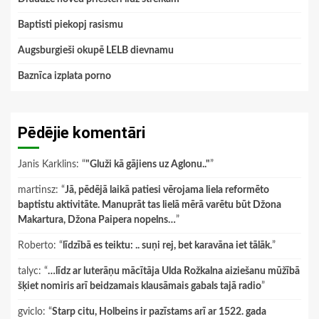
Baptisti piekopj rasismu
Augsburgieši okupē LELB dievnamu
Baznīca izplata porno
Pēdējie komentāri
Janis Karklins
: “
"Gluži kā gājiens uz Aglonu.."
”
martinsz
: “
Jā, pēdējā laikā patiesi vērojama liela reformēto
baptistu aktivitāte. Manuprāt tas lielā mērā varētu būt Džona
Makartura, Džona Paipera nopelns…
”
Roberto
: “
līdzībā es teiktu: .. suņi rej, bet karavāna iet tālāk.
”
talyc
: “
…līdz ar luterāņu mācītāja Ulda Rožkalna aiziešanu mūžībā
šķiet nomiris arī beidzamais klausāmais gabals tajā radio
”
gviclo
: “
Starp citu, Holbeins ir pazīstams arī ar 1522. gada