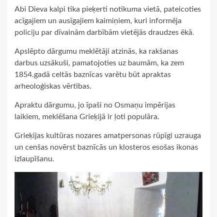
Abi Dieva kalpi tika pieķerti notikuma vietā, pateicoties
acīgajiem un ausīgajiem kaimiņiem, kuri informēja
policiju par dīvainām darbībām vietējās draudzes ēkā.
Apslēpto dārgumu meklētāji atzinās, ka rakšanas
darbus uzsākuši, pamatojoties uz baumām, ka zem
1854.gadā celtās baznīcas varētu būt apraktas
arheoloģiskas vērtības.
Apraktu dārgumu, jo īpaši no Osmaņu impērijas
laikiem, meklēšana Grieķijā ir ļoti populāra.
Grieķijas kultūras nozares amatpersonas rūpīgi uzrauga
un cenšas novērst baznīcās un klosteros esošas ikonas
izlaupīšanu.