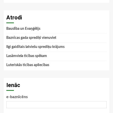
Atrodi
Bauslība un Evaņģēlijs
Baznīcas gada sprediķi vienuviet
Ilgi gaidītais latviešu sprediķu krājums
Lasāmviela ticības spēkam
Luteriskās ticības apliecības
Ienāc
e-baznīcēns