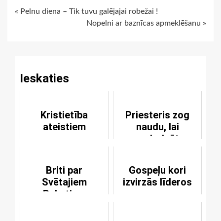
Continue
« Pelnu diena – Tik tuvu galējajai robežai !
Nopelni ar baznīcas apmeklēšanu »
Reading
Ieskaties
Kristietība
Priesteris zog
ateistiem
naudu, lai
apmierinātu
perversās
tieksmes
Briti par
Gospeļu kori
Svētajiem
izvirzās līderos
Rakstiem