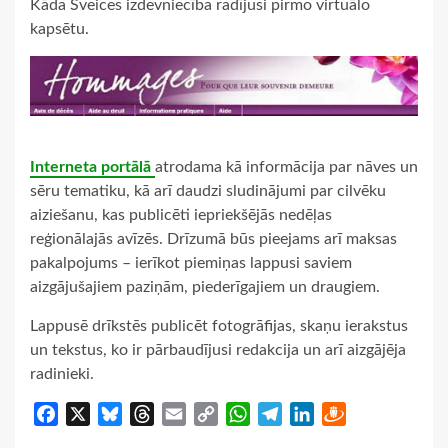
Kāda Šveices izdevniecība radījusi pirmo virtuālo
kapsētu.
Interneta portālā
atrodama kā informācija par nāves un
sēru tematiku, kā arī daudzi sludinājumi par cilvēku
aiziešanu, kas publicēti iepriekšējās nedēļas
reģionālajās avīzēs. Drīzumā būs pieejams arī maksas
pakalpojums – ierīkot piemiņas lappusi saviem
aizgājušajiem paziņām, piederīgajiem un draugiem.
Lappusē drīkstēs publicēt fotogrāfijas, skaņu ierakstus
un tekstus, ko ir pārbaudījusi redakcija un arī aizgājēja
radinieki.
Facebook
X
Bluesky
Threads
Email
Copy
WhatsApp
Telegram
LinkedIn
Draugiem
Link