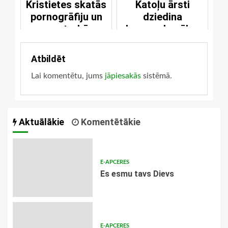
Kristietes skatās
Katoļu ārsti
pornogrāfiju un
dziedina
mastrubē
homoseksuāļus
Atbildēt
Lai komentētu, jums
jāpiesakās
sistēmā.
Aktuālākie
Komentētākie
E-APCERES
Es esmu tavs Dievs
E-APCERES