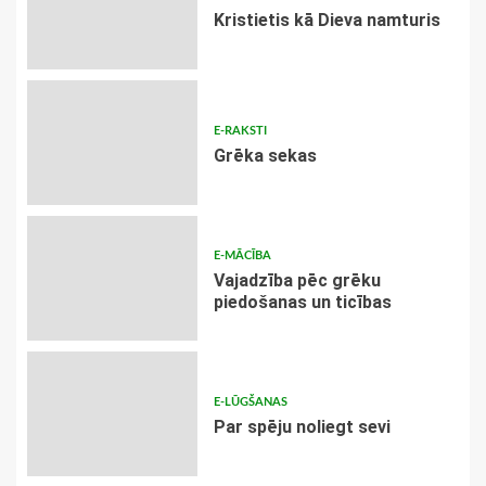
Kristietis kā Dieva namturis
E-RAKSTI
Grēka sekas
E-MĀCĪBA
Vajadzība pēc grēku
piedošanas un ticības
E-LŪGŠANAS
Par spēju noliegt sevi