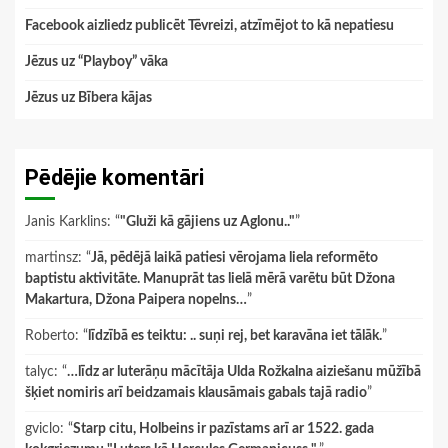
Facebook aizliedz publicēt Tēvreizi, atzīmējot to kā nepatiesu
Jēzus uz “Playboy” vāka
Jēzus uz Bībera kājas
Pēdējie komentāri
Janis Karklins
: “
"Gluži kā gājiens uz Aglonu.."
”
martinsz
: “
Jā, pēdējā laikā patiesi vērojama liela reformēto
baptistu aktivitāte. Manuprāt tas lielā mērā varētu būt Džona
Makartura, Džona Paipera nopelns…
”
Roberto
: “
līdzībā es teiktu: .. suņi rej, bet karavāna iet tālāk.
”
talyc
: “
…līdz ar luterāņu mācītāja Ulda Rožkalna aiziešanu mūžībā
šķiet nomiris arī beidzamais klausāmais gabals tajā radio
”
gviclo
: “
Starp citu, Holbeins ir pazīstams arī ar 1522. gada