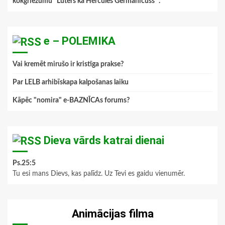
kokgriezumu "Luters kā Hercules Germanicuss ".
”
e – POLEMIKA
Vai kremēt mirušo ir kristīga prakse?
Par LELB arhibīskapa kalpošanas laiku
Kāpēc "nomira" e-BAZNĪCAs forums?
Dieva vārds katrai dienai
Ps.25:5
Tu esi mans Dievs, kas palīdz. Uz Tevi es gaidu vienumēr.
Animācijas filma