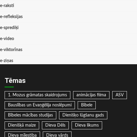
e-raksti
e-refleksijas
e-sprediķi
e-video
e-viktorīnas
e-ziņas
Tēmas
1. Mozus grāmatas skaidrojums
animācijas filma
ASV
Bauslības un Evaņģēlija noslēpumi
Bībele
Bībeles mācības studijas
Dienišķo lūgšanu gads
Dienišķā maize
Dieva Dēls
Dieva likums
Dieva mīlestība
Dieva vārds