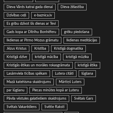
Dieva Vārds katrai gada dienai
Dieva žēlastība
Dzīvības ceļš
e-baznica.lv
Es gribu dzīvot šīs dienas ar Tevi
Gads kopa ar Dītrihu Bonhēferu
grēku piedošana
Ikdienas ar Pirmo Mozus grāmatu
Ikdienas meditācijas
Jēzus Kristus
Kristība
Kristīgā dogmatika
Kristīgā dzīve
kristīgā mācība
kristīgā mūzika
Kristīgās ētikas un morāles rokasgrāmata
kristīgā ētika
Lasāmviela ticības spēkam
Lutera citāti
lūgšana
Mazā katehisma skaidrojums
Mārtiņš Luters
par lūgšanu
Piecas minūtes kopā ar Luteru
Pāvila vēstules galatiešiem skaidrojums
Svētais Gars
Svētais Vakarēdiens
Svētie Raksti