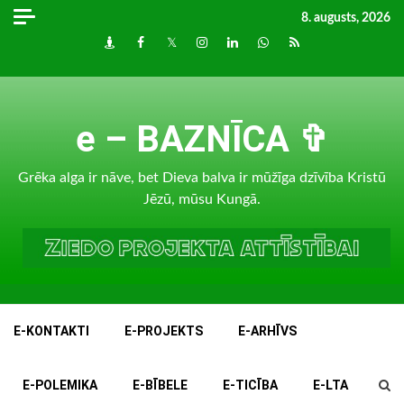
Skip
8. augusts, 2026
to
Draugiem
Facebook
Twitter
Instagram
LinkedIn
whatsapp
RSS
content
e – BAZNĪCA ✞
Grēka alga ir nāve, bet Dieva balva ir mūžīga dzīvība Kristū
Jēzū, mūsu Kungā.
E-KONTAKTI
E-PROJEKTS
E-ARHĪVS
E-POLEMIKA
E-BĪBELE
E-TICĪBA
E-LTA