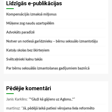
Līdzīgās e-publikācijas
Kompensācijās izmaksā miljonus
Mūķene zog naudu azartspēlēm
Advokāts paradīzē
Notver un notiesā garīdznieku – bērnu seksuālo izmantotāju
Katoļu skolas bez škirteņiem
Svētceļnieki kalnu takās
Par bērnu seksuālās izmantošanas gadījumiem baznīcā
Pēdējie komentāri
Janis Karklins
: “
"Gluži kā gājiens uz Aglonu.."
”
martinsz
: “
Jā, pēdējā laikā patiesi vērojama liela reformēto