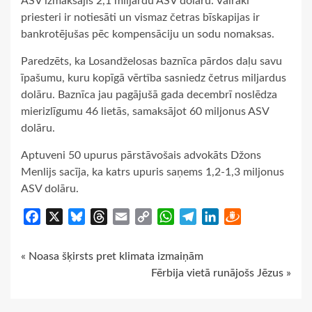
ASV izmaksājis 2,1 miljardu ASV dolāru. Vairāki
priesteri ir notiesāti un vismaz četras bīskapijas ir
bankrotējušas pēc kompensāciju un sodu nomaksas.
Paredzēts, ka Losandželosas baznīca pārdos daļu savu
īpašumu, kuru kopīgā vērtība sasniedz četrus miljardus
dolāru. Baznīca jau pagājušā gada decembrī noslēdza
mierizlīgumu 46 lietās, samaksājot 60 miljonus ASV
dolāru.
Aptuveni 50 upurus pārstāvošais advokāts Džons
Menlijs sacīja, ka katrs upuris saņems 1,2-1,3 miljonus
ASV dolāru.
Facebook
X
Bluesky
Threads
Email
Copy
WhatsApp
Telegram
LinkedIn
Draugiem
Link
Continue
« Noasa šķirsts pret klimata izmaiņām
Fērbija vietā runājošs Jēzus »
Reading