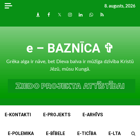
Skip
8. augusts, 2026
to
Draugiem
Facebook
Twitter
Instagram
LinkedIn
whatsapp
RSS
content
e – BAZNĪCA ✞
Grēka alga ir nāve, bet Dieva balva ir mūžīga dzīvība Kristū
Jēzū, mūsu Kungā.
E-KONTAKTI
E-PROJEKTS
E-ARHĪVS
E-POLEMIKA
E-BĪBELE
E-TICĪBA
E-LTA