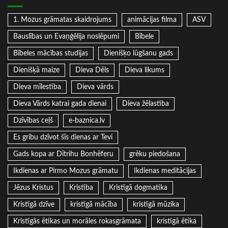
1. Mozus grāmatas skaidrojums
animācijas filma
ASV
Bauslības un Evaņģēlija noslēpumi
Bībele
Bībeles mācības studijas
Dienišķo lūgšanu gads
Dienišķā maize
Dieva Dēls
Dieva likums
Dieva mīlestība
Dieva vārds
Dieva Vārds katrai gada dienai
Dieva žēlastība
Dzīvības ceļš
e-baznica.lv
Es gribu dzīvot šīs dienas ar Tevi
Gads kopa ar Dītrihu Bonhēferu
grēku piedošana
Ikdienas ar Pirmo Mozus grāmatu
Ikdienas meditācijas
Jēzus Kristus
Kristība
Kristīgā dogmatika
Kristīgā dzīve
kristīgā mācība
kristīgā mūzika
Kristīgās ētikas un morāles rokasgrāmata
kristīgā ētika