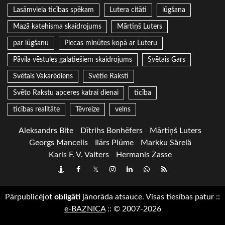
Lasāmviela ticības spēkam
Lutera citāti
lūgšana
Mazā katehisma skaidrojums
Mārtiņš Luters
par lūgšanu
Piecas minūtes kopā ar Luteru
Pāvila vēstules galatiešiem skaidrojums
Svētais Gars
Svētais Vakarēdiens
Svētie Raksti
Svēto Rakstu apceres katrai dienai
ticība
ticības realitāte
Tēvreize
velns
Aleksandrs Bite
Dītrihs Bonhēfers
Mārtiņš Luters
Georgs Mancelis
Ilārs Plūme
Markku Särelä
Karls F. V. Valters
Hermanis Zasse
Draugiem
Facebook
Twitter
Instagram
LinkedIn
whatsapp
RSS
Pārpublicējot
obligāti
jānorāda atsauce. Visas tiesības patur
::
e-BAZNICA
::
© 2007-2026