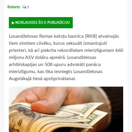
Roberto
5
▶ NOKLAUSIES ŠO E-PUBLIKĀCIJU
Losandželosas Romas katoļu baznīca [RKB] atvainojās
tiem simtiem cilvēku, kurus seksuāli izmantojuši
priesteri, kā arī piekrita rekordlielam mierizlīgumam 660
miljonu ASV dolāru apmērā. Losandželosas
arhibīskapijas un 508 upuru advokāti panāca
mierizlīgumu, kas tika iesniegts Losandželosas
Augstākajā tiesā apstiprināšanai.