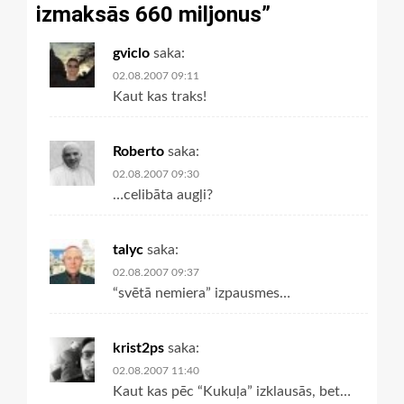
izmaksās 660 miljonus
”
gviclo
saka:
02.08.2007 09:11
Kaut kas traks!
Roberto
saka:
02.08.2007 09:30
…celibāta augļi?
talyc
saka:
02.08.2007 09:37
“svētā nemiera” izpausmes…
krist2ps
saka:
02.08.2007 11:40
Kaut kas pēc “Kukuļa” izklausās, bet…