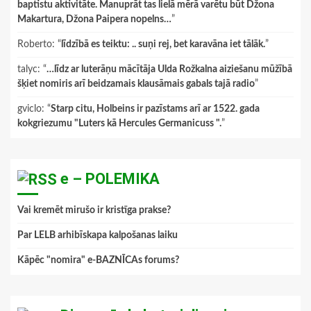
baptistu aktivitāte. Manuprāt tas lielā mērā varētu būt Džona
Makartura, Džona Paipera nopelns…
”
Roberto
: “
līdzībā es teiktu: .. suņi rej, bet karavāna iet tālāk.
”
talyc
: “
…līdz ar luterāņu mācītāja Ulda Rožkalna aiziešanu mūžībā
šķiet nomiris arī beidzamais klausāmais gabals tajā radio
”
gviclo
: “
Starp citu, Holbeins ir pazīstams arī ar 1522. gada
kokgriezumu "Luters kā Hercules Germanicuss ".
”
e – POLEMIKA
Vai kremēt mirušo ir kristīga prakse?
Par LELB arhibīskapa kalpošanas laiku
Kāpēc "nomira" e-BAZNĪCAs forums?