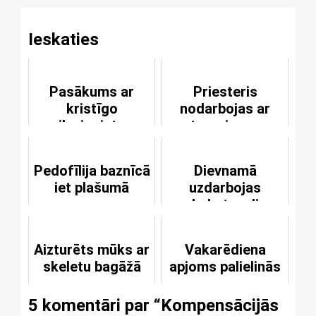
Ieskaties
Pasākums ar
Priesteris
kristīgo
nodarbojas ar
iluzionistu
sutenerismu un
organizē orģijas
Pedofīlija baznīcā
Dievnamā
iet plašumā
uzdarbojas
kabatzagļi
Aizturēts mūks ar
Vakarēdiena
skeletu bagāžā
apjoms palielinās
5 komentāri par “
Kompensācijās