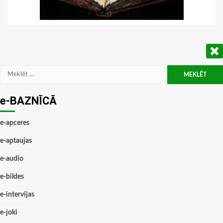
Meklēt:
e-BAZNĪCĀ
e-apceres
e-aptaujas
e-audio
e-bildes
e-intervijas
e-joki