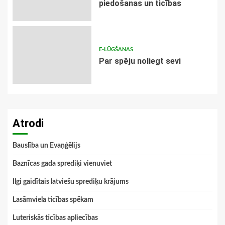
piedošanas un ticības
E-LŪGŠANAS
Par spēju noliegt sevi
Atrodi
Bauslība un Evaņģēlijs
Baznīcas gada sprediķi vienuviet
Ilgi gaidītais latviešu sprediķu krājums
Lasāmviela ticības spēkam
Luteriskās ticības apliecības