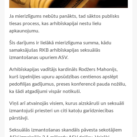
Ja mierizlīgums nebūtu panākts, tad sāktos publisks
tiesas process, kas arhibīskapijai nestu lielu
apkaunojumu.
Šis darījums ir lielākā mierizlīguma summa, kādu
samaksājušas RKB arhibīskapijas seksuālās
izmantošanas upuriem ASV.
Arhibīskapijas vadītājs kardināls Rodžers Mahonijs,
kurš izpelnījies upuru apsūdzības centienos apslēpt
pedofilijas gadījumus, preses konferencē pauda nožēlu,
ka šādi atgadījumi vispār notikuši.
Viņš arī atvainojās visiem, kurus aizskāruši un seksuāli
izmantojuši priesteri un citi katoļu garīdzniecības
pārstāvji.
Seksuālās izmantošanas skandāls pāvesta sekotājiem