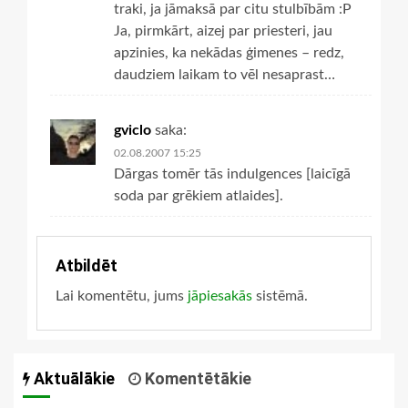
traki, ja jāmaksā par citu stulbībām :P
Ja, pirmkārt, aizej par priesteri, jau
apzinies, ka nekādas ģimenes – redz,
daudziem laikam to vēl nesaprast…
gviclo
saka:
02.08.2007 15:25
Dārgas tomēr tās indulgences [laicīgā
soda par grēkiem atlaides].
Atbildēt
Lai komentētu, jums
jāpiesakās
sistēmā.
Aktuālākie
Komentētākie