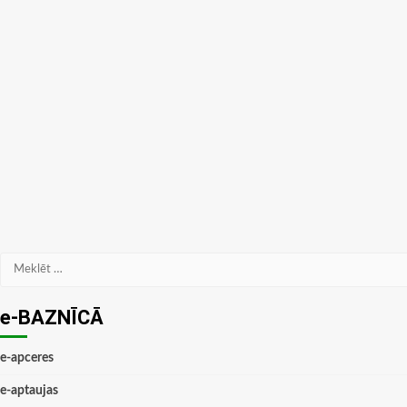
Meklēt:
e-BAZNĪCĀ
e-apceres
e-aptaujas