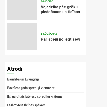
E-MĀCĪBA
Vajadzība pēc grēku
piedošanas un ticības
E-LŪGŠANAS
Par spēju noliegt sevi
Atrodi
Bauslība un Evaņģēlijs
Baznīcas gada sprediķi vienuviet
Ilgi gaidītais latviešu sprediķu krājums
Lasāmviela ticības spēkam