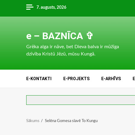
Skip
7. augusts, 2026
to
content
e – BAZNĪCA ✞
Grēka alga ir nāve, bet Dieva balva ir mūžīga
dzīvība Kristū Jēzū, mūsu Kungā.
E-KONTAKTI
E-PROJEKTS
E-ARHĪVS
Sākums
Selēna Gomesa slavē To Kungu