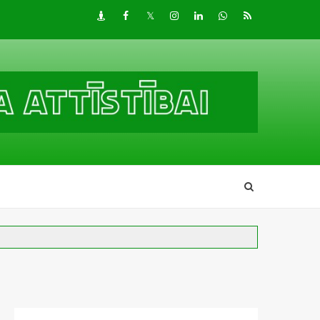
Draugiem
Facebook
Twitter
Instagram
LinkedIn
whatsapp
RSS