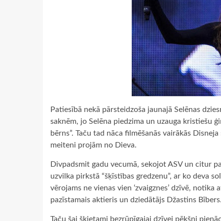
Patiesībā nekā pārsteidzoša jaunajā Selēnas dzi
saknēm, jo Selēna piedzima un uzauga kristiešu ģ
bērns”. Taču tad nāca filmēšanās vairākās Disneja
meiteni projām no Dieva.
Divpadsmit gadu vecumā, sekojot ASV un citur pasa
uzvilka pirkstā “šķīstības gredzenu”, ar ko deva so
vērojams ne vienas vien ‘zvaigznes’ dzīvē, notika a
pazīstamais aktieris un dziedātājs Džastins Bībers
Taču šai šķietami bezrūpīgajai dzīvei pēkšņi pienā