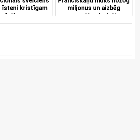
cionāls sveiciens
Franciskāņu mūks nozog
 īsteni kristīgam
miljonus un aizbēg
cilvēkam
precētu sievieti