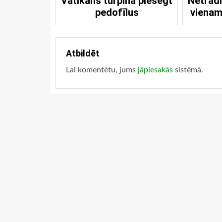
Vatikāns turpina piesegt
Netradi
pedofīlus
vienam
Atbildēt
Lai komentētu, jums
jāpiesakās
sistēmā.