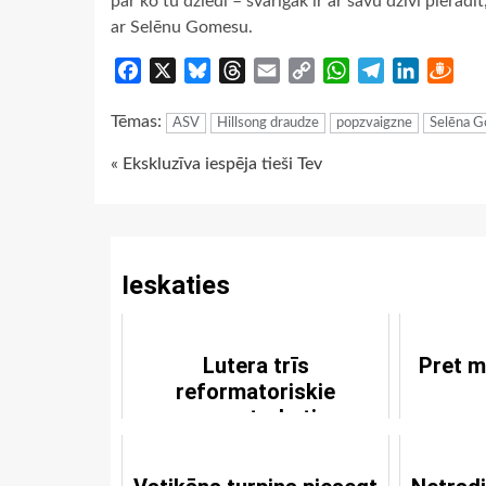
par ko tu dziedi – svarīgāk ir ar savu dzīvi pierādī
ar Selēnu Gomesu.
Facebook
X
Bluesky
Threads
Email
Copy
WhatsApp
Telegram
LinkedIn
Dra
Link
Tēmas:
ASV
Hillsong draudze
popzvaigzne
Selēna 
Continue
« Ekskluzīva iespēja tieši Tev
Reading
Ieskaties
Lutera trīs
Pret m
reformatoriskie
pamatraksti