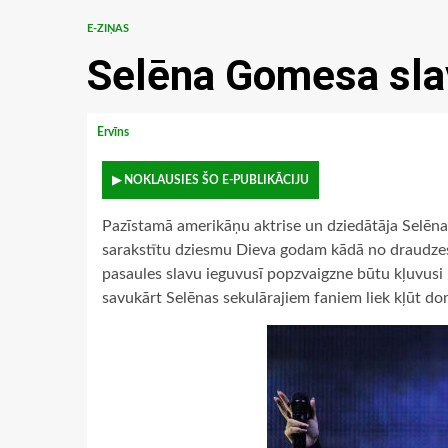
E-ZIŅAS
Selēna Gomesa sla
Ervīns
▶ NOKLAUSIES ŠO E-PUBLIKĀCIJU
Pazīstamā amerikāņu aktrise un dziedātāja Selēna
sarakstītu dziesmu Dieva godam kādā no draudze
pasaules slavu ieguvusī popzvaigzne būtu kļuvusi 
savukārt Selēnas sekulārajiem faniem liek kļūt dom