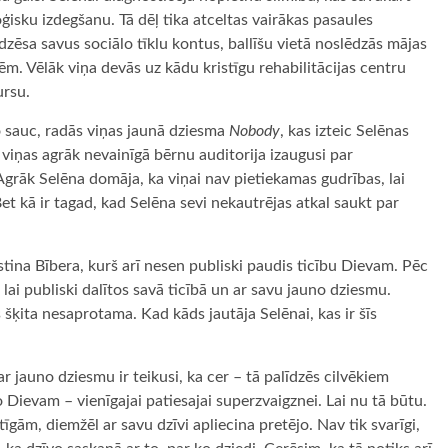
ģisku izdegšanu. Tā dēļ tika atceltas vairākas pasaules
dzēsa savus sociālo tīklu kontus, ballīšu vietā noslēdzās mājas
ēm. Vēlāk viņa devās uz kādu kristīgu rehabilitācijas centru
ursu.
to sauc, radās viņas jaunā dziesma
Nobody
, kas izteic Selēnas
a viņas agrāk nevainīgā bērnu auditorija izaugusi par
Agrāk Selēna domāja, ka viņai nav pietiekamas gudrības, lai
t kā ir tagad, kad Selēna sevi nekautrējas atkal saukt par
ina Bībera, kurš arī nesen publiski paudis ticību Dievam. Pēc
lai publiski dalītos savā ticībā un ar savu jauno dziesmu.
šķita nesaprotama. Kad kāds jautāja Selēnai, kas ir šīs
r jauno dziesmu ir teikusi, ka cer – tā palīdzēs cilvēkiem
 Dievam – vienīgajai patiesajai superzvaigznei. Lai nu tā būtu.
īgām, diemžēl ar savu dzīvi apliecina pretējo. Nav tik svarīgi,