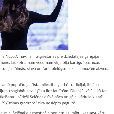
esmā
Nobody
nav. Tā ir atgriešanās pie dziedātājas garīgajām
imenē. Līdz zināmam vecumam viņa bija kārtīgs “baznīcas
 studijas filmās, slava un fanu pielūgsme, kas pamazām aizveda
ulē populārajai “Īsta mīlestība gaida” tradīcijai, Selēna
lījumu saglabāt sevi šķīstu līdz laulībām. Diemžēl vēlāk, kā tas
tkrišana – vīrieši Selēnas dzīvē nāca un gāja, kādu laiku arī
. “Šķīstības gredzens” tika noslēpts pagultē.
ca gals. Selēnai diagnosticēja nopietnu slimību, kas savukārt