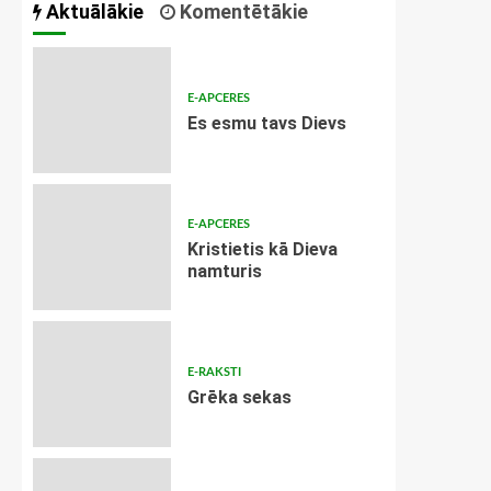
Aktuālākie
Komentētākie
E-APCERES
Es esmu tavs Dievs
E-APCERES
Kristietis kā Dieva
namturis
E-RAKSTI
Grēka sekas