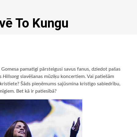
vē To Kungu
 Gomesa pamatīgi pārsteigusi savus fanus, dziedot pašas
s
Hillsong
slavēšanas mūziķu koncertiem. Vai patiešām
kristiete? Šāds pieņēmums sajūsmina kristīgo sabiedrību,
īgiem. Bet kā ir patiesībā?