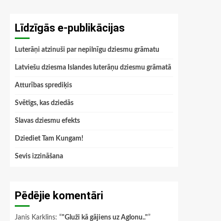
Līdzīgās e-publikācijas
Luterāņi atzinuši par nepilnīgu dziesmu grāmatu
Latviešu dziesma Islandes luterāņu dziesmu grāmatā
Atturības sprediķis
Svētīgs, kas dziedās
Slavas dziesmu efekts
Dziediet Tam Kungam!
Sevis izzināšana
Pēdējie komentāri
Janis Karklins
: “
"Gluži kā gājiens uz Aglonu.."
”