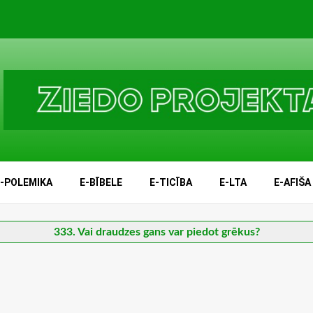
E-POLEMIKA
E-BĪBELE
E-TICĪBA
E-LTA
E-AFIŠA
333. Vai draudzes gans var piedot grēkus?