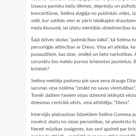
izsauca panisku baiļu lēkmes, depresiju un psiholo
koncerttūres. Selēna aizgāja no publiskās vides, iz
vidē, kur satikās vien ar pāris labākajām draudzen
meža klusumā, lai izietu mentālās dziedniecības k
Šajā dzīves skolas “pašmācības laikā”, kā Selēna 
personīgās attiecības ar Dievu. Viņa arī atklāja, k
pusaudžiem, kas dzer, smēķē un lieto narkotikas. 
uzrunātu šos maldu purvus brienošos jauniešus. Be
kristieti?
Selēna meklēja padomu pie sava sena drauga Džast
sarunas viņa nolēma “iznākt no savas vientulības”, 
Tomēr dažiem faniem viņas dziesmā ietērptā vēsts 
dziesmas centrālā vēsts, viņa atbildēja: “Dievs”.
Intervijās plašsaziņas līdzekļiem Selēna Gomesa pa
novērst skatu no viņas personības, lai pievērstu to
Nereti mūzikas zvaigznes, kas sevi apzīmē par krist