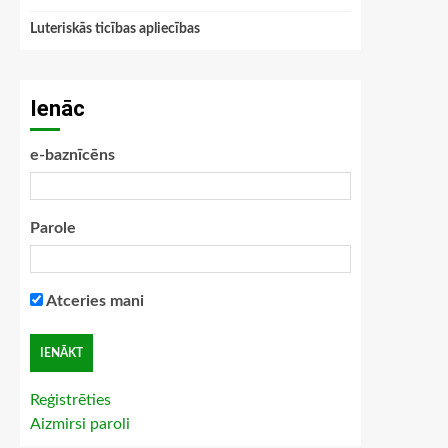
Luteriskās ticības apliecības
Ienāc
e-baznīcēns
Parole
Atceries mani
Reģistrēties
Aizmirsi paroli