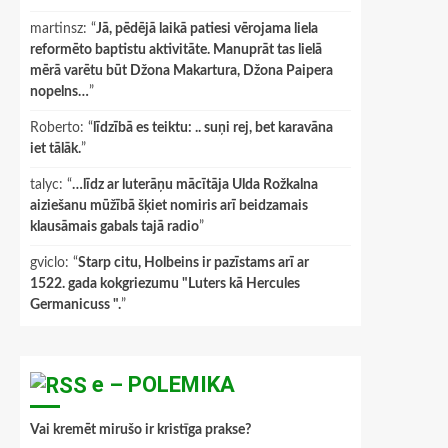
martinsz
: “
Jā, pēdējā laikā patiesi vērojama liela
reformēto baptistu aktivitāte. Manuprāt tas lielā
mērā varētu būt Džona Makartura, Džona Paipera
nopelns…
”
Roberto
: “
līdzībā es teiktu: .. suņi rej, bet karavāna
iet tālāk.
”
talyc
: “
…līdz ar luterāņu mācītāja Ulda Rožkalna
aiziešanu mūžībā šķiet nomiris arī beidzamais
klausāmais gabals tajā radio
”
gviclo
: “
Starp citu, Holbeins ir pazīstams arī ar
1522. gada kokgriezumu "Luters kā Hercules
Germanicuss ".
”
e – POLEMIKA
Vai kremēt mirušo ir kristīga prakse?