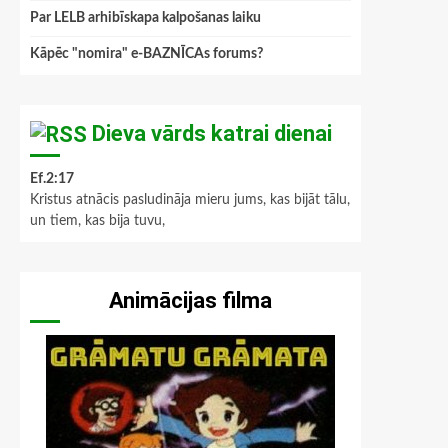
Par LELB arhibīskapa kalpošanas laiku
Kāpēc "nomira" e-BAZNĪCAs forums?
Dieva vārds katrai dienai
Ef.2:17
Kristus atnācis pasludināja mieru jums, kas bijāt tālu,
un tiem, kas bija tuvu,
Animācijas filma