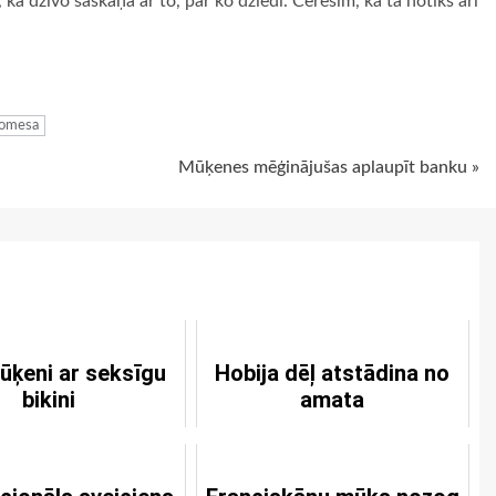
t, ka dzīvo saskaņā ar to, par ko dziedi. Cerēsim, ka tā notiks arī
ugiem
Gomesa
Mūķenes mēģinājušas aplaupīt banku »
ūķeni ar seksīgu
Hobija dēļ atstādina no
bikini
amata