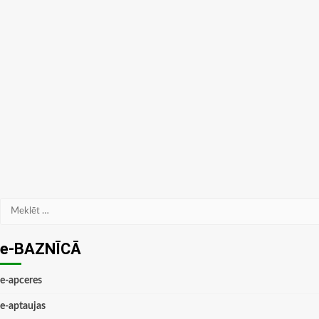
Meklēt:
e-BAZNĪCĀ
e-apceres
e-aptaujas