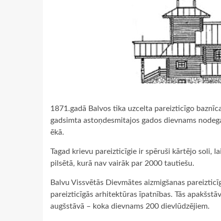
1871.gadā Balvos tika uzcelta pareizticīgo baznī
gadsimta astoņdesmitajos gados dievnams nodega 
ēkā.
Tagad krievu pareizticīgie ir spēruši kārtējo soli, l
pilsētā, kurā nav vairāk par 2000 tautiešu.
Balvu Vissvētās Dievmātes aizmigšanas pareizticīgo 
pareizticīgās arhitektūras īpatnības. Tās apakšstāv
augšstāvā – koka dievnams 200 dievlūdzējiem.