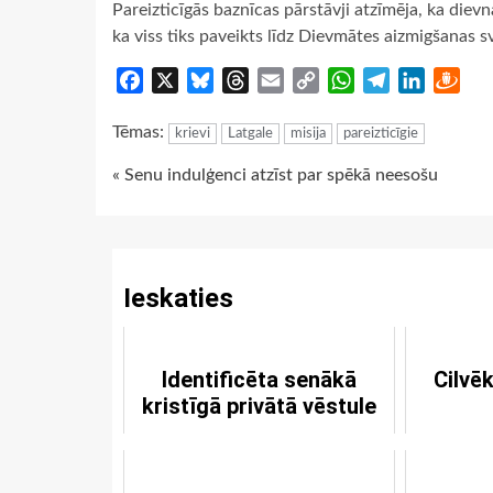
Pareizticīgās baznīcas pārstāvji atzīmēja, ka diev
ka viss tiks paveikts līdz Dievmātes aizmigšanas s
Facebook
X
Bluesky
Threads
Email
Copy
WhatsApp
Telegram
LinkedIn
Dra
Link
Tēmas:
krievi
Latgale
misija
pareizticīgie
Continue
« Senu indulģenci atzīst par spēkā neesošu
Reading
Ieskaties
Identificēta senākā
Cilvēk
kristīgā privātā vēstule