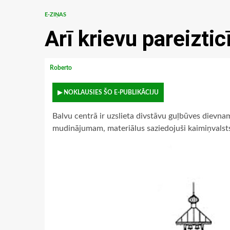
E-ZIŅAS
Arī krievu pareiztic
Roberto
▶ NOKLAUSIES ŠO E-PUBLIKĀCIJU
Balvu centrā ir uzslieta divstāvu guļbūves dievnam
mudinājumam, materiālus saziedojuši kaimiņvalsts 