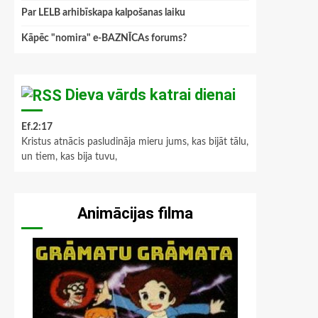
Par LELB arhibīskapa kalpošanas laiku
Kāpēc "nomira" e-BAZNĪCAs forums?
Dieva vārds katrai dienai
Ef.2:17
Kristus atnācis pasludināja mieru jums, kas bijāt tālu,
un tiem, kas bija tuvu,
Animācijas filma