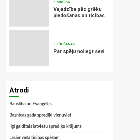
E-MĀCĪBA
Vajadzība pēc grēku
piedošanas un ticības
E-LŪGŠANAS
Par spēju noliegt sevi
Atrodi
Bauslība un Evaņģēlijs
Baznīcas gada sprediķi vienuviet
Ilgi gaidītais latviešu sprediķu krājums
Lasāmviela ticības spēkam