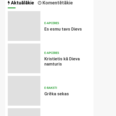
Aktuālākie
Komentētākie
E-APCERES
Es esmu tavs Dievs
E-APCERES
Kristietis kā Dieva
namturis
E-RAKSTI
Grēka sekas