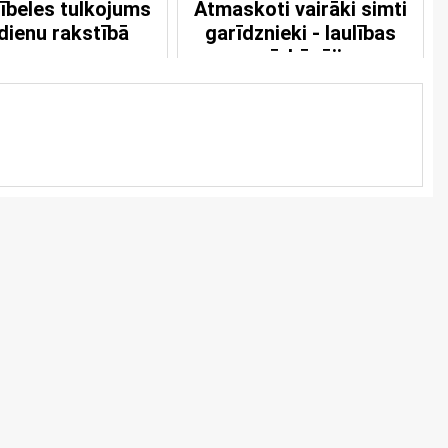
Bībeles tulkojums
Atmaskoti vairāki simti
ienu rakstībā
garīdznieki - laulības
pārkāpēji