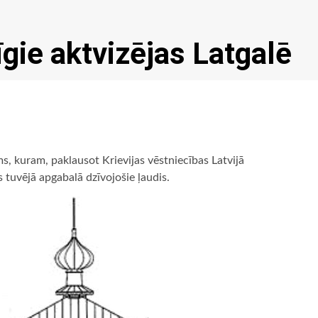
īgie aktvizējas Latgalē
s, kuram, paklausot Krievijas vēstniecības Latvijā
tuvējā apgabalā dzīvojošie ļaudis.