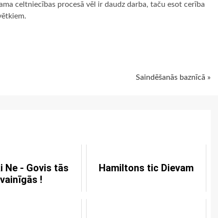
nama celtniecības procesā vēl ir daudz darba, taču esot cerība
vētkiem.
ugiem
Saindēšanās baznīcā »
i Ne - Govis tās
Hamiltons tic Dievam
vainīgās !