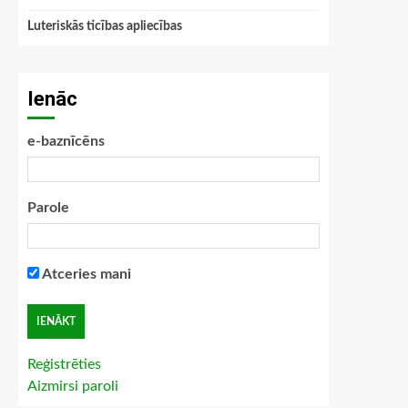
Luteriskās ticības apliecības
Ienāc
e-baznīcēns
Parole
Atceries mani
Reģistrēties
Aizmirsi paroli