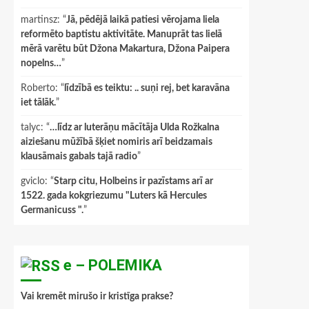
martinsz
: “
Jā, pēdējā laikā patiesi vērojama liela
reformēto baptistu aktivitāte. Manuprāt tas lielā
mērā varētu būt Džona Makartura, Džona Paipera
nopelns…
”
Roberto
: “
līdzībā es teiktu: .. suņi rej, bet karavāna
iet tālāk.
”
talyc
: “
…līdz ar luterāņu mācītāja Ulda Rožkalna
aiziešanu mūžībā šķiet nomiris arī beidzamais
klausāmais gabals tajā radio
”
gviclo
: “
Starp citu, Holbeins ir pazīstams arī ar
1522. gada kokgriezumu "Luters kā Hercules
Germanicuss ".
”
e – POLEMIKA
Vai kremēt mirušo ir kristīga prakse?