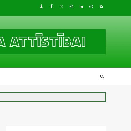
Draugiem
Facebook
Twitter
Instagram
LinkedIn
whatsapp
RSS