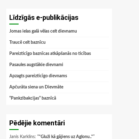
Līdzīgās e-publikācijas
Jomas ielas galā vēlas celt dievnamu
Traucē celt baznīcu
Pareizticīgo baznīcas atkāpšanās no ticības
Pasaules augstākie dievnami
Apzagts pareizticīgo dievnams
Apčurāta siena un Dievmāte
“Pankzibakcijas” baznīcā
Pēdējie komentāri
Janis Karklins
: “
"Gluži kā gājiens uz Aglonu.."
”