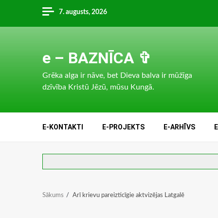
Skip
7. augusts, 2026
to
content
e – BAZNĪCA ✞
Grēka alga ir nāve, bet Dieva balva ir mūžīga
dzīvība Kristū Jēzū, mūsu Kungā.
E-KONTAKTI
E-PROJEKTS
E-ARHĪVS
Sākums
Arī krievu pareizticīgie aktvizējas Latgalē