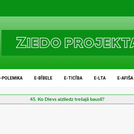
E-POLEMIKA
E-BĪBELE
E-TICĪBA
E-LTA
E-AFIŠA
45. Ko Dievs aizliedz trešajā bauslī?