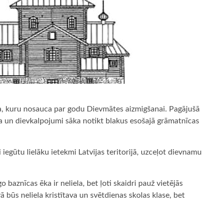
ca, kuru nosauca par godu Dievmātes aizmigšanai. Pagājušā
un dievkalpojumi sāka notikt blakus esošajā grāmatnīcas
ai iegūtu lielāku ietekmi Latvijas teritorijā, uzceļot dievnamu
baznīcas ēka ir neliela, bet ļoti skaidri pauž vietējās
ā būs neliela kristītava un svētdienas skolas klase, bet