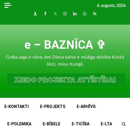
Skip
6. augusts, 2026
to
Draugiem
Facebook
Twitter
Instagram
LinkedIn
whatsapp
RSS
content
e – BAZNĪCA ✞
Grēka alga ir nāve, bet Dieva balva ir mūžīga dzīvība Kristū
Jēzū, mūsu Kungā.
E-KONTAKTI
E-PROJEKTS
E-ARHĪVS
E-POLEMIKA
E-BĪBELE
E-TICĪBA
E-LTA