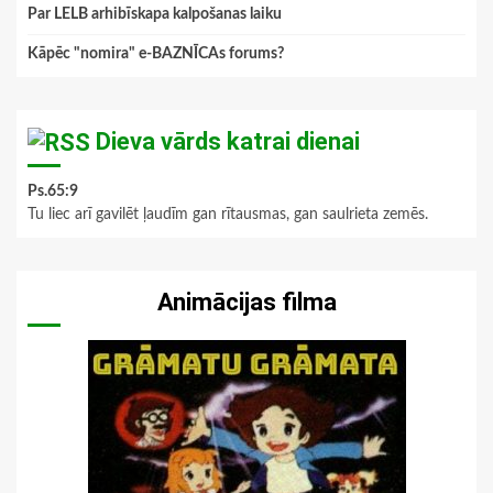
Par LELB arhibīskapa kalpošanas laiku
Kāpēc "nomira" e-BAZNĪCAs forums?
Dieva vārds katrai dienai
Ps.65:9
Tu liec arī gavilēt ļaudīm gan rītausmas, gan saulrieta zemēs.
Animācijas filma