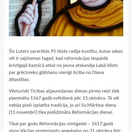
Šis Luters sacerētās 95 tēzēs radīja kustību, kuras sekas
vēl ir sajūtamas tagad, kad reformācijas iespaidā
kristīgajā baznīcā atkal no jauna atskanēja Labā Vēsts
par grēcinieku glābšanu vienīgi ticība no Dieva
žēlastības.
Vēsturiski Ticības atjaunošanas dienas pirmo reizi tiek
pieminēta 1567.gadā svētdienā pēc 15.oktobra. Tā vēl
nebija plaši izplatīta tradīcija, jo arī Sv.Mārtiņa diena
(11.novembrī) tika pielīdzināta Reformācijas dienai.
Tikai par godu Reformācijas simtgadei – 1617.gadā
visos Vācijas protestantu apgabalos no 31.oktobra līdz