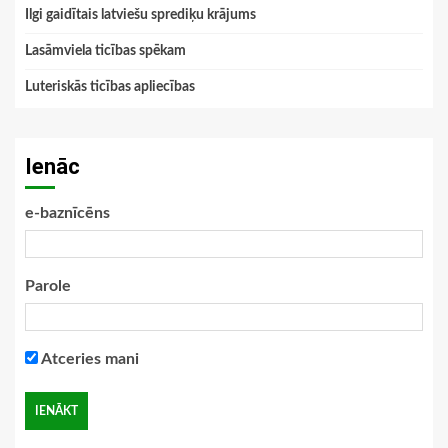
Ilgi gaidītais latviešu sprediķu krājums
Lasāmviela ticības spēkam
Luteriskās ticības apliecības
Ienāc
e-baznīcēns
Parole
Atceries mani