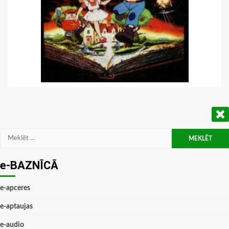
Meklēt:
e-BAZNĪCĀ
e-apceres
e-aptaujas
e-audio