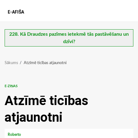
E-AFIŠA
228. Kā Draudzes pazīmes ietekmē tās pastāvēšanu un
dzīvi?
Sākums
Atzīmē ticības atjaunotni
E-ZIŅAS
Atzīmē ticības
atjaunotni
Roberto