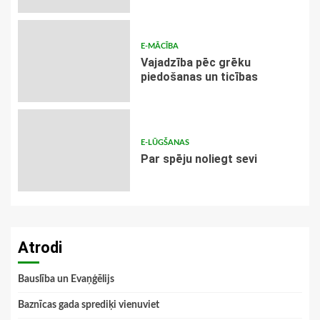
E-MĀCĪBA
Vajadzība pēc grēku
piedošanas un ticības
E-LŪGŠANAS
Par spēju noliegt sevi
Atrodi
Bauslība un Evaņģēlijs
Baznīcas gada sprediķi vienuviet