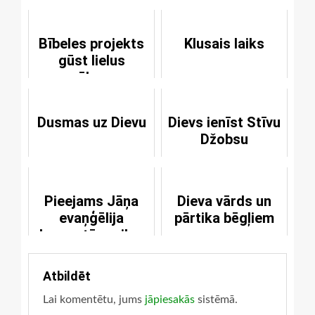
Bībeles projekts
Klusais laiks
gūst lielus
panākumus
Dusmas uz Dievu
Dievs ienīst Stīvu
Džobsu
Pieejams Jāņa
Dieva vārds un
evaņģēlija
pārtika bēgļiem
komentāru pilns
grāmatu
komplekts
Atbildēt
Lai komentētu, jums
jāpiesakās
sistēmā.