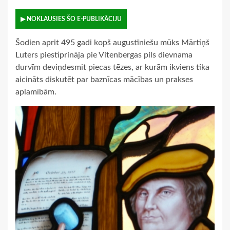
▶ NOKLAUSIES ŠO E-PUBLIKĀCIJU
Šodien aprit 495 gadi kopš augustīniešu mūks Mārtiņš
Luters piestiprināja pie Vitenbergas pils dievnama
durvīm deviņdesmit piecas tēzes, ar kurām ikviens tika
aicināts diskutēt par baznīcas mācības un prakses
aplamībām.