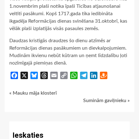
1.novembrim plaši notika īpaši Ticības atjaunošanai
veltīti pasākumi. Kopš 1717.gada tika iedibināta
ikgadēja Reformācijas dienas svinēšana 31.oktobrī, kas
vēlāk plaši izplatījās visās pasaules zemēs.
Daudzas kristīgās draudzes šo dienu atzīmēs ar
Reformācijas dienas pasākumiem un dievkalpojumiem.
Mudinām ikvienu nebūt kūtram un ņemt līdzdalību ļoti
nozīmīgajā piemiņas dienā.
Facebook
X
Bluesky
Threads
Email
Copy
WhatsApp
Telegram
LinkedIn
Draugiem
Link
Continue
« Mauku māja klosterī
Suminām gaviļnieku »
Reading
Ieskaties