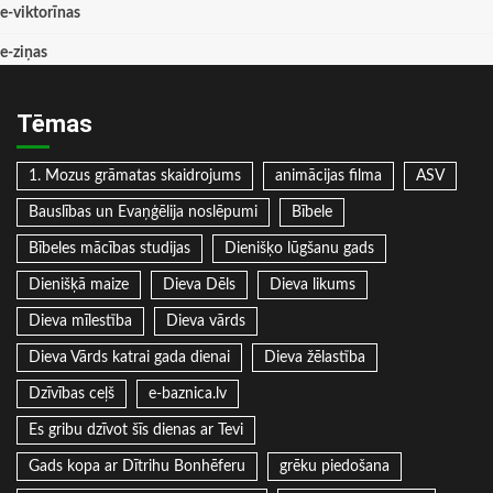
e-viktorīnas
e-ziņas
Tēmas
1. Mozus grāmatas skaidrojums
animācijas filma
ASV
Bauslības un Evaņģēlija noslēpumi
Bībele
Bībeles mācības studijas
Dienišķo lūgšanu gads
Dienišķā maize
Dieva Dēls
Dieva likums
Dieva mīlestība
Dieva vārds
Dieva Vārds katrai gada dienai
Dieva žēlastība
Dzīvības ceļš
e-baznica.lv
Es gribu dzīvot šīs dienas ar Tevi
Gads kopa ar Dītrihu Bonhēferu
grēku piedošana