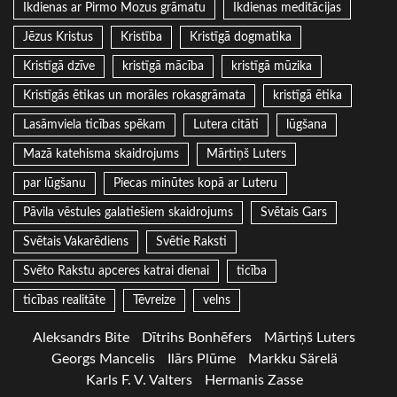
Ikdienas ar Pirmo Mozus grāmatu
Ikdienas meditācijas
Jēzus Kristus
Kristība
Kristīgā dogmatika
Kristīgā dzīve
kristīgā mācība
kristīgā mūzika
Kristīgās ētikas un morāles rokasgrāmata
kristīgā ētika
Lasāmviela ticības spēkam
Lutera citāti
lūgšana
Mazā katehisma skaidrojums
Mārtiņš Luters
par lūgšanu
Piecas minūtes kopā ar Luteru
Pāvila vēstules galatiešiem skaidrojums
Svētais Gars
Svētais Vakarēdiens
Svētie Raksti
Svēto Rakstu apceres katrai dienai
ticība
ticības realitāte
Tēvreize
velns
Aleksandrs Bite
Dītrihs Bonhēfers
Mārtiņš Luters
Georgs Mancelis
Ilārs Plūme
Markku Särelä
Karls F. V. Valters
Hermanis Zasse