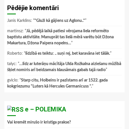
Pēdējie komentāri
Janis Karklins
: “
"Gluži kā gājiens uz Aglonu.."
”
martinsz
: “
Jā, pēdējā laikā patiesi vērojama liela reformēto
baptistu aktivitāte. Manuprāt tas lielā mērā varētu būt Džona
Makartura, Džona Paipera nopelns…
”
Roberto
: “
līdzībā es teiktu: .. suņi rej, bet karavāna iet tālāk.
”
talyc
: “
…līdz ar luterāņu mācītāja Ulda Rožkalna aiziešanu mūžībā
šķiet nomiris arī beidzamais klausāmais gabals tajā radio
”
gviclo
: “
Starp citu, Holbeins ir pazīstams arī ar 1522. gada
kokgriezumu "Luters kā Hercules Germanicuss ".
”
e – POLEMIKA
Vai kremēt mirušo ir kristīga prakse?