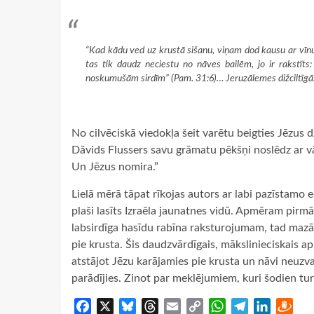
“
Kad kādu ved uz krustā sišanu, viņam dod kausu
ar vīnu
tas
tik daudz
neciestu
no
nāves bailēm, jo ir rakstīts
noskumušām sirdīm
” (Pam. 31:6)…
Jeruzālemes
dižciltīg
No cilvēciskā viedokļa šeit varētu beigties Jēzus 
Dāvids Flussers savu grāmatu pēkšņi noslēdz ar v
Un Jēzus nomira.”
Lielā mērā tāpat rīkojas autors ar labi pazīstamo 
plaši lasīts Izraēla jaunatnes vidū. Apmēram pirm
labsirdīga hasīdu rabīna raksturojumam, tad mazā
pie krusta. Šis daudzvārdīgais, mākslinieciskais a
atstājot Jēzu karājamies pie krusta un nāvi neuzvar
parādījies. Zinot par meklējumiem, kuri šodien turpi
Facebook
X
Bluesky
Threads
Email
Copy
WhatsApp
Telegram
LinkedIn
Dra