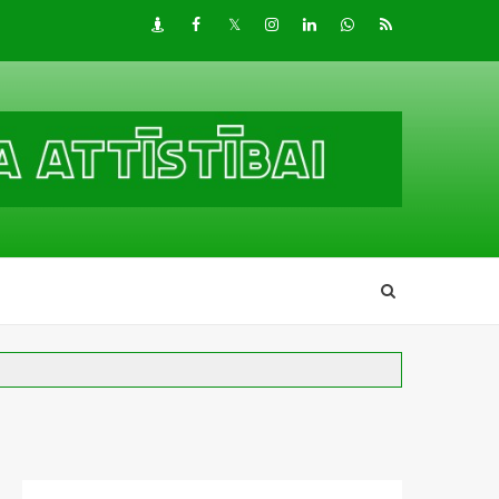
Draugiem
Facebook
Twitter
Instagram
LinkedIn
whatsapp
RSS