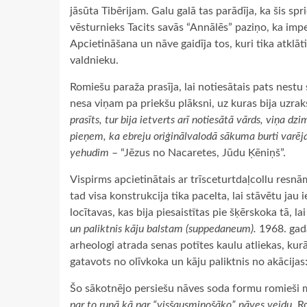
jāsūta Tibērijam. Galu galā tas parādīja, ka šis s
vēsturnieks Tacits savās “Annālēs” paziņo, ka impera
Apcietināšana un nāve gaidīja tos, kuri tika atklāt
valdnieku.
Romiešu paraža prasīja, lai notiesātais pats nestu 
nesa viņam pa priekšu plāksni, uz kuras bija uzrak
prasīts, tur bija ietverts arī notiesātā vārds, viņa 
pieņem, ka ebreju oriģinālvalodā sākuma burti varēj
yehudim
– “Jēzus no Nacaretes, Jūdu Ķēniņš”.
Vispirms apcietinātais ar trīsceturtdaļcollu resnā
tad visa konstrukcija tika pacelta, lai stāvētu ja
locītavas, kas bija piesaistītas pie šķērskoka tā, la
un paliktnis kāju balstam (suppedaneum).
1968. gadā
arheologi atrada senas potītes kaulu atliekas, kurā
gatavots no olīvkoka un kāju paliktnis no akācijas
Šo sākotnējo persiešu nāves soda formu romieši m
par to runā kā par “visšausminošāko” nāves veidu.
Ro