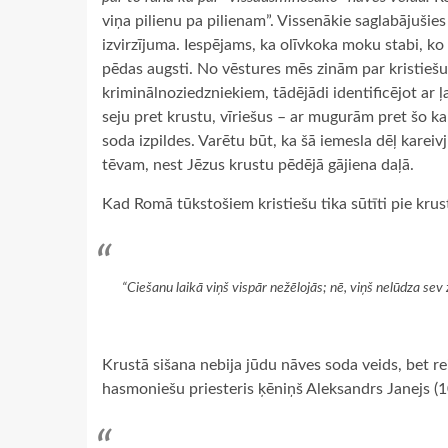
viņa pilienu pa pilienam”. Vissenākie saglabājušies 
izvirzījuma. Iespējams, ka olīvkoka moku stabi, ko
pēdas augsti. No vēstures mēs zinām par kristiešu
kriminālnoziedzniekiem, tādējādi identificējot ar 
seju pret krustu, vīriešus – ar mugurām pret šo k
soda izpildes. Varētu būt, ka šā iemesla dēļ karei
tēvam, nest Jēzus krustu pēdējā gājiena daļā.
Kad Romā tūkstošiem kristiešu tika sūtīti pie krus
“Ciešanu laikā viņš vispār nežēlojās; nē, viņš nelūdza sev žē
Krustā sišana nebija jūdu nāves soda veids, bet re
hasmoniešu priesteris ķēniņš Aleksandrs Janejs (1