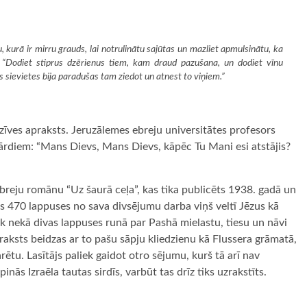
, kurā ir mirru grauds, lai notrulinātu
sajūtas
un
mazliet apmulsinātu, ka
: “Dodiet
stiprus dzērienus tiem
, kam draud pazušana, un dodiet vīnu
ās sievietes
bija paradušas tam ziedot un
atnest to viņiem.”
dzīves apraksts. Jeruzālemes ebreju universitātes profesors
ārdiem: “Mans Dievs, Mans Dievs, kāpēc Tu Mani esi atstājis?
ebreju romānu “Uz šaurā ceļa”, kas tika publicēts 1938. gadā un
ās 470 lappuses no sava divsējumu darba viņš veltī Jēzus kā
k nekā divas lappuses runā par Pashā mielastu, tiesu un nāvi
praksts beidzas ar to pašu sāpju kliedzienu kā Flussera grāmatā,
ētu. Lasītājs paliek gaidot otro sējumu, kurš tā arī nav
nās Izraēla tautas sirdīs, varbūt tas drīz tiks uzrakstīts.
ugiem