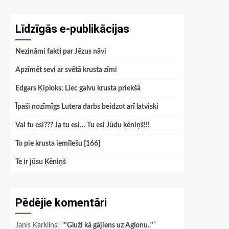
Līdzīgās e-publikācijas
Nezināmi fakti par Jēzus nāvi
Apzīmēt sevi ar svētā krusta zīmi
Edgars Ķiploks: Liec galvu krusta priekšā
Īpaši nozīmīgs Lutera darbs beidzot arī latviski
Vai tu esi??? Ja tu esi… Tu esi Jūdu ķēniņš!!!
To pie krusta iemīlešu [166]
Te ir jūsu Ķēniņš
Pēdējie komentāri
Janis Karklins
: “
"Gluži kā gājiens uz Aglonu.."
”