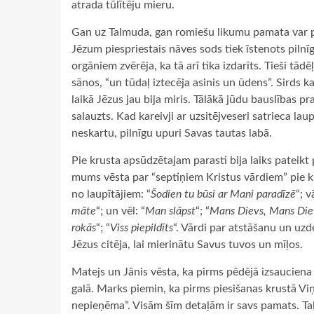
atrada tūlītēju mieru.
Gan uz Talmuda, gan romiešu likumu pamata var parā
Jēzum piespriestais nāves sods tiek īstenots pilnīg
orgāniem zvērēja, ka tā arī tika izdarīts. Tieši tā
sānos, “un tūdaļ iztecēja asinis un ūdens”. Sirds 
laikā Jēzus jau bija miris. Tālākā jūdu bauslības pr
salauzts. Kad kareivji ar uzsitējveseri satrieca lau
neskartu, pilnīgu upuri Savas tautas labā.
Pie krusta apsūdzētajam parasti bija laiks pateik
mums vēsta par “septiņiem Kristus vārdiem” pie kr
no laupītājiem: “
Šodien tu būsi ar Mani paradīzē
“; 
māte
“; un vēl: “
Man slāpst
“; “
Mans Dievs, Mans Diev
rokās
“; “
Viss piepildīts
“. Vārdi par atstāšanu un uzde
Jēzus citēja, lai mierinātu Savus tuvos un mīļos.
Matejs un Jānis vēsta, ka pirms pēdējā izsauciena 
galā. Marks piemin, ka pirms piesišanas krustā Vi
nepieņēma”. Visām šīm detaļām ir savs pamats. Ta