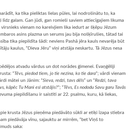
dīt, ka tika pieliktas lielas pūles, lai nodrošinātu to, ka
i līdz galam. Gan jūdi, gan romieši saviem attiecīgajiem likuma
dēļ virsnieks vienam no kareivjiem lika iedurt ar šķēpu Jēzum
kambaros asins plazma un serums jau bija nošķīrušies, tātad tai
asība tika piepildīta šādi: neviens Pashā jēra kauls nevarēja būt
pītāju kaulus, “Dieva Jēru” viņi atstāja neskartu. Tā Jēzus nesa
t pēdējos atvadu vārdus un dot norādes ģimenei. Evaņģēliji
usta: “
Tēvs, piedod tiem, jo tie nezina, ko tie dara
“; vārdi vienam
vārdi mātei un Jānim: “
Sieva, redzi, tavs dēls
” un “
Redzi, tava
s, kāpēc Tu Mani esi atstājis?
“; “
Tēvs, Es nododu Savu garu Tavās
vuma piepildīšanu ir saistīti ar 22. psalmu, kuru, kā liekas,
pie krusta Jēzus pieņēma piedāvāto sūkli ar etiķi īzapa stiebra
ņam piedāvāja vīnu, sajauktu ar mirrēm, “bet Viņš to
lmuds saka: