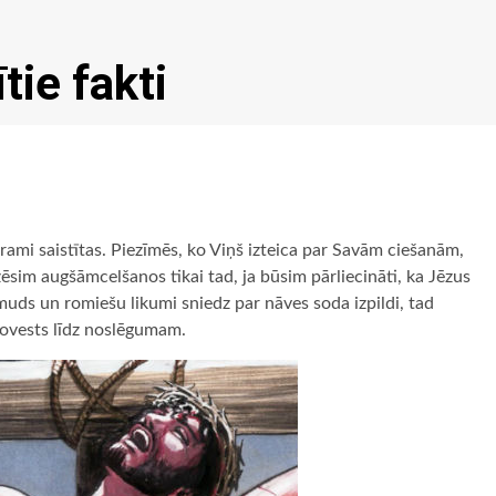
tie fakti
rami saistītas. Piezīmēs, ko Viņš izteica par Savām ciešanām,
sim augšāmcelšanos tikai tad, ja būsim pārliecināti, ka Jēzus
muds un romiešu likumi sniedz par nāves soda izpildi, tad
novests līdz noslēgumam.