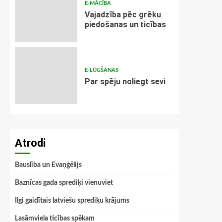
E-MĀCĪBA
Vajadzība pēc grēku
piedošanas un ticības
E-LŪGŠANAS
Par spēju noliegt sevi
Atrodi
Bauslība un Evaņģēlijs
Baznīcas gada sprediķi vienuviet
Ilgi gaidītais latviešu sprediķu krājums
Lasāmviela ticības spēkam