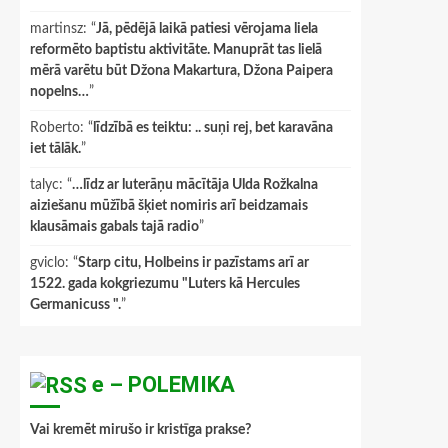
martinsz
: “
Jā, pēdējā laikā patiesi vērojama liela
reformēto baptistu aktivitāte. Manuprāt tas lielā
mērā varētu būt Džona Makartura, Džona Paipera
nopelns…
”
Roberto
: “
līdzībā es teiktu: .. suņi rej, bet karavāna
iet tālāk.
”
talyc
: “
…līdz ar luterāņu mācītāja Ulda Rožkalna
aiziešanu mūžībā šķiet nomiris arī beidzamais
klausāmais gabals tajā radio
”
gviclo
: “
Starp citu, Holbeins ir pazīstams arī ar
1522. gada kokgriezumu "Luters kā Hercules
Germanicuss ".
”
e – POLEMIKA
Vai kremēt mirušo ir kristīga prakse?