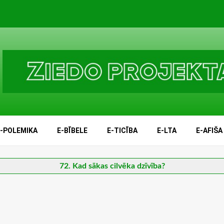
E-POLEMIKA
E-BĪBELE
E-TICĪBA
E-LTA
E-AFIŠA
72. Kad sākas cilvēka dzīvība?