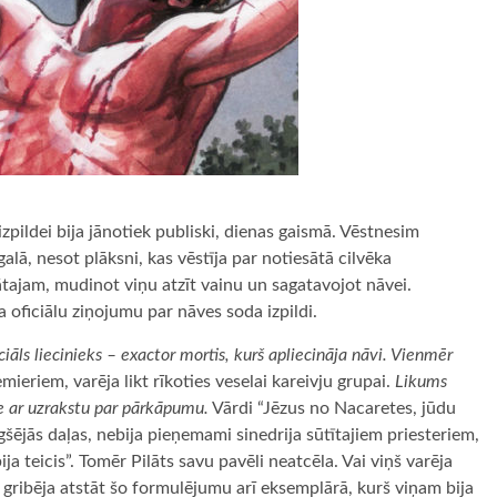
pildei bija jānotiek publiski, dienas gaismā. Vēstnesim
galā, nesot plāksni, kas vēstīja par notiesātā cilvēka
ātajam, mudinot viņu atzīt vainu un sagatavojot nāvei.
a oficiālu ziņojumu par nāves soda izpildi.
ciāls liecinieks – exactor mortis, kurš apliecināja nāvi. Vienmēr
mieriem, varēja likt rīkoties veselai kareivju grupai.
Likums
sne ar uzrakstu par pārkāpumu.
Vārdi “Jēzus no Nacaretes, jūdu
ugšējās daļas, nebija pieņemami sinedrija sūtītajiem priesteriem,
bija teicis”. Tomēr Pilāts savu pavēli neatcēla. Vai viņš varēja
gribēja atstāt šo formulējumu arī eksemplārā, kurš viņam bija