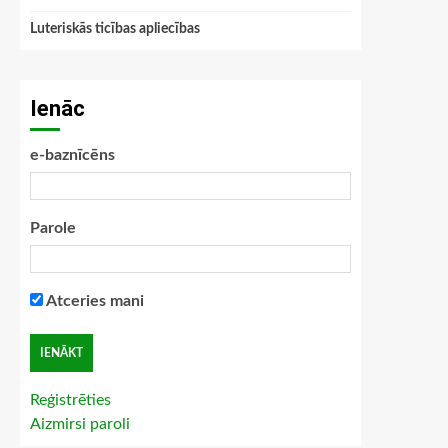
Luteriskās ticības apliecības
Ienāc
e-baznīcēns
Parole
Atceries mani
Reģistrēties
Aizmirsi paroli