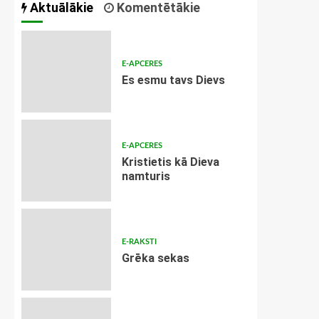
Aktuālākie
Komentētākie
E-APCERES
Es esmu tavs Dievs
E-APCERES
Kristietis kā Dieva
namturis
E-RAKSTI
Grēka sekas