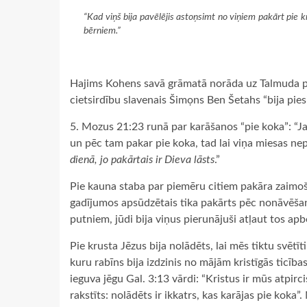
“Kad viņš bija pavēlējis astoņsimt no viņiem pakārt pie k
bērniem.”
Hajims Kohens savā grāmatā norāda uz Talmuda pi
cietsirdību slavenais Šimọns Ben Šetahs “bija piesi
5. Mozus 21:23 runā par karāšanos “pie koka”: “Ja k
un pēc tam pakar pie koka, tad lai viņa miesas nep
dienā, jo pakārtais ir Dieva lāsts
.”
Pie kauna staba par piemēru citiem pakāra zaimoša
gadījumos apsūdzētais tika pakārts pēc nonāvēšan
putniem, jūdi bija viņus pierunājuši atļaut tos apb
Pie krusta Jēzus bija nolādēts, lai mēs tiktu svēt
kuru rabīns bija izdzinis no mājām kristīgās ticība
ieguva jēgu Gal. 3:13 vārdi: “Kristus ir mūs atpirc
rakstīts: nolādēts ir ikkatrs, kas karājas pie koka”.