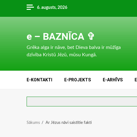
Skip
6. augusts, 2026
to
content
e – BAZNĪCA ✞
Grēka alga ir nāve, bet Dieva balva ir mūžīga
dzīvība Kristū Jēzū, mūsu Kungā.
E-KONTAKTI
E-PROJEKTS
E-ARHĪVS
Sākums
Ar Jēzus nāvi saistītie fakti