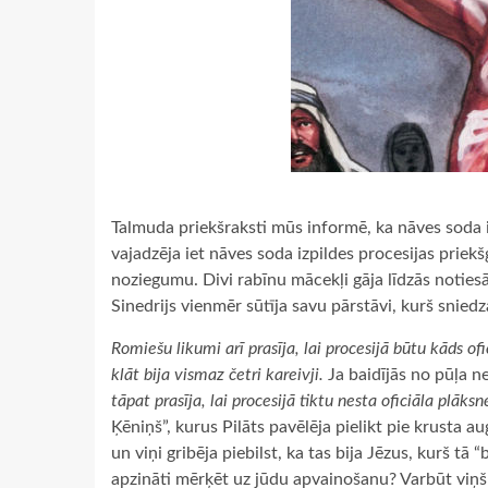
Talmuda priekšraksti mūs informē, ka nāves soda iz
vajadzēja iet nāves soda izpildes procesijas priekš
noziegumu. Divi rabīnu mācekļi gāja līdzās noties
Sinedrijs vienmēr sūtīja savu pārstāvi, kurš sniedz
Romiešu likumi arī prasīja, lai procesijā būtu kāds ofi
klāt bija vismaz četri kareivji.
Ja baidījās no pūļa ne
tāpat prasīja, lai procesijā tiktu nesta oficiāla plāk
Ķēniņš”, kurus Pilāts pavēlēja pielikt pie krusta a
un viņi gribēja piebilst, ka tas bija Jēzus, kurš tā “
apzināti mērķēt uz jūdu apvainošanu? Varbūt viņš 