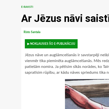
E-RAKSTI
Ar Jēzus nāvi saistī
Risto Santala
▶ NOKLAUSIES ŠO E-PUBLIKĀCIJU
Jēzus nāve un augšāmcelšanās ir savstarpēji nešķi
vienmēr tika pieminēta augšāmcelšanās. Mēs redzē
patiešām nomira. Ja pētīsim sīkās norādes, ko Tal
sapratīsim rūpību, ar kādu nāves spriedums tika 