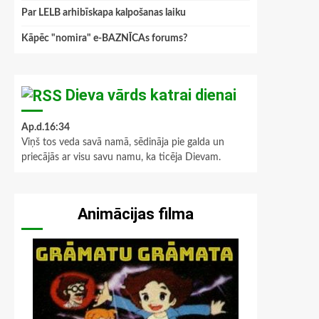
Par LELB arhibīskapa kalpošanas laiku
Kāpēc "nomira" e-BAZNĪCAs forums?
Dieva vārds katrai dienai
Ap.d.16:34
Viņš tos veda savā namā, sēdināja pie galda un
priecājās ar visu savu namu, ka ticēja Dievam.
Animācijas filma