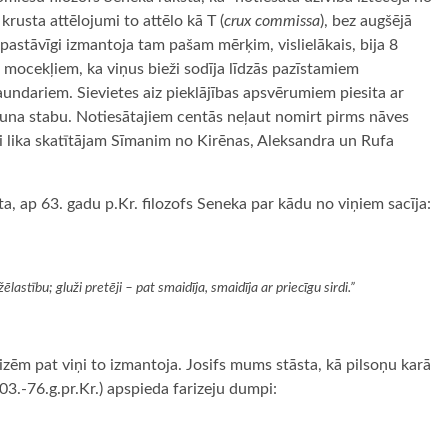
krusta attēlojumi to attēlo kā T (
crux commissa
), bez augšējā
 pastāvīgi izmantoja tam pašam mērķim, vislielākais, bija 8
 mocekļiem, ka viņus bieži sodīja līdzās pazīstamiem
ļaundariem. Sievietes aiz pieklājības apsvērumiem piesita ar
auna stabu. Notiesātajiem centās neļaut nomirt pirms nāves
vji lika skatītājam Sīmanim no Kirēnas, Aleksandra un Rufa
ta, ap 63. gadu p.Kr. filozofs Seneka par kādu no viņiem sacīja:
lastību; gluži pretēji – pat smaidīja, smaidīja ar priecīgu sirdi.”
izēm pat viņi to izmantoja. Josifs mums stāsta, kā pilsoņu karā
03.-76.g.pr.Kr.) apspieda farizeju dumpi: