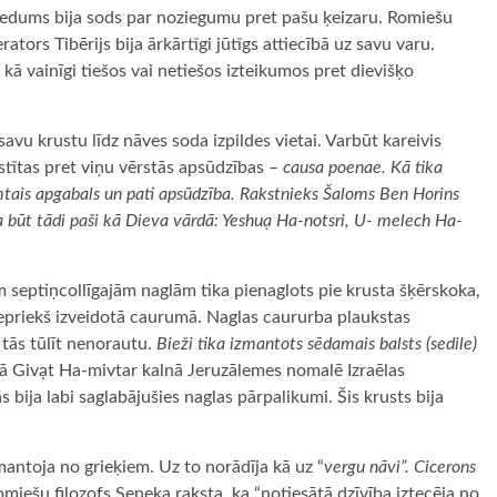
priedums bija sods par noziegumu pret pašu ķeizaru. Romiešu
tors Tibērijs bija ārkārtīgi jūtīgs attiecībā uz savu varu.
i kā vainīgi tiešos vai netiešos izteikumos pret dievišķo
savu krustu līdz nāves soda izpildes vietai. Varbūt kareivis
stītas pret viņu vērstās apsūdzības –
causa poenae. Kā tika
dzimtais apgabals un pati apsūdzība. Rakstnieks Šaloms Ben Horins
a būt tādi paši kā Dieva vārdā: Yeshuạ Ha-notsri, U- melech Ha-
m septiņcollīgajām naglām tika pienaglots pie krusta šķērskoka,
u iepriekš izveidotā caurumā. Naglas caururba plaukstas
i tās tūlīt nenorautu.
Bieži tika izmantots sēdamais balsts (sedile)
 Givạt Ha-mivtar kalnā Jeruzālemes nomalē Izraēlas
s bija labi saglabājušies naglas pārpalikumi. Šis krusts bija
:
antoja no grieķiem. Uz to norādīja kā uz “
vergu nāvi”. Cicerons
miešu filozofs Seneka raksta, ka “notiesātā dzīvība iztecēja no