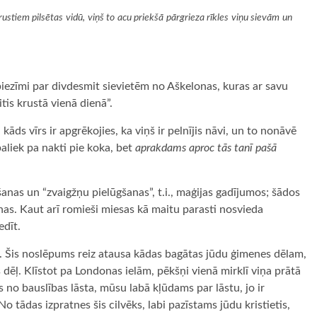
rustiem pilsētas vidū, viņš to acu priekšā pārgrieza rīkles viņu sievām un
ezīmi par divdesmit sievietēm no Aškelonas, kuras ar savu
tis krustā vienā dienā”.
āds vīrs ir apgrēkojies, ka viņš ir pelnījis nāvi, un to nonāvē
aliek pa nakti pie koka, bet
aprakdams aproc tās tanī pašā
nas un “zvaigžņu pielūgšanas”, t.i., maģijas gadījumos; šādos
as. Kaut arī romieši miesas kā maitu parasti nosvieda
edīt.
īti. Šis noslēpums reiz atausa kādas bagātas jūdu ģimenes dēlam,
s dēļ. Klīstot pa Londonas ielām, pēkšņi vienā mirklī viņa prātā
is no bauslības lāsta, mūsu labā kļūdams par lāstu, jo ir
 No tādas izpratnes šis cilvēks, labi pazīstams jūdu kristietis,