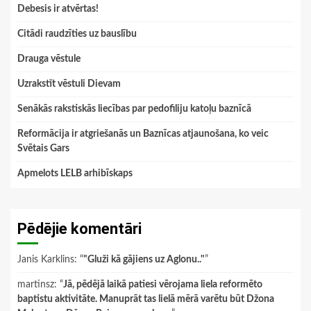
Debesis ir atvērtas!
Citādi raudzīties uz bauslību
Drauga vēstule
Uzrakstīt vēstuli Dievam
Senākās rakstiskās liecības par pedofiliju katoļu baznīcā
Reformācija ir atgriešanās un Baznīcas atjaunošana, ko veic
Svētais Gars
Apmelots LELB arhibīskaps
Pēdējie komentāri
Janis Karklins
: “
"Gluži kā gājiens uz Aglonu.."
”
martinsz
: “
Jā, pēdējā laikā patiesi vērojama liela reformēto
baptistu aktivitāte. Manuprāt tas lielā mērā varētu būt Džona