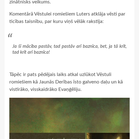
zinātnisks veikums.
Komentārā Vēstulei romiešiem Luters atklāja vēsti par
ticības taisnību, par kuru viņš vēlāk rakstīja:
Ja šī mācība pastāv, tad pastāv arī baznīca, bet, ja tā krīt,
tad krīt arī baznīca!
Tāpēc ir pats pēdējais laiks atkal uzlūkot Vēstuli
romiešiem kā Jaunās Derības īsto galveno daļu un kā
vistīrāko, visskaidrāko Evaņģēliju.