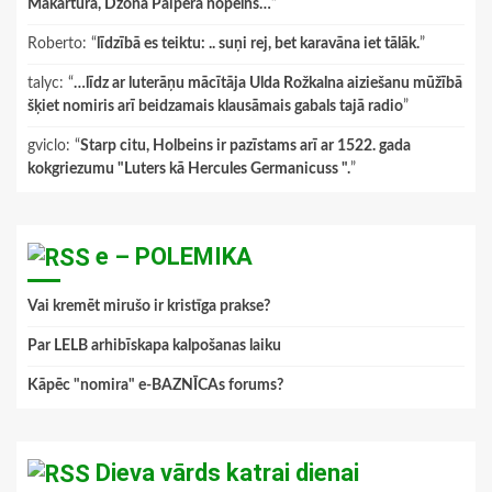
Makartura, Džona Paipera nopelns…
”
Roberto
: “
līdzībā es teiktu: .. suņi rej, bet karavāna iet tālāk.
”
talyc
: “
…līdz ar luterāņu mācītāja Ulda Rožkalna aiziešanu mūžībā
šķiet nomiris arī beidzamais klausāmais gabals tajā radio
”
gviclo
: “
Starp citu, Holbeins ir pazīstams arī ar 1522. gada
kokgriezumu "Luters kā Hercules Germanicuss ".
”
e – POLEMIKA
Vai kremēt mirušo ir kristīga prakse?
Par LELB arhibīskapa kalpošanas laiku
Kāpēc "nomira" e-BAZNĪCAs forums?
Dieva vārds katrai dienai