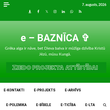
Skip
7. augusts, 2026
to
Draugiem
Facebook
Twitter
Instagram
LinkedIn
whatsapp
RSS
content
e – BAZNĪCA ✞
Grēka alga ir nāve, bet Dieva balva ir mūžīga dzīvība Kristū
Jēzū, mūsu Kungā.
E-KONTAKTI
E-PROJEKTS
E-ARHĪVS
E-POLEMIKA
E-BĪBELE
E-TICĪBA
E-LTA