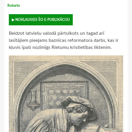
Roberto
▶ NOKLAUSIES ŠO E-PUBLIKĀCIJU
Beidzot latviešu valodā pārtulkots un tagad arī
lasītājiem pieejams baznīcas reformatora darbs, kas ir
kļuvis īpaši nozīmīgs Rietumu kristietības liktenim.