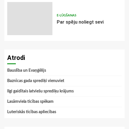
E-LŪGŠANAS
Par spēju noliegt sevi
Atrodi
Bauslība un Evaņģēlijs
Baznīcas gada sprediķi vienuviet
Ilgi gaidītais latviešu sprediķu krājums
Lasāmviela ticības spēkam
Luteriskās ticības apliecības