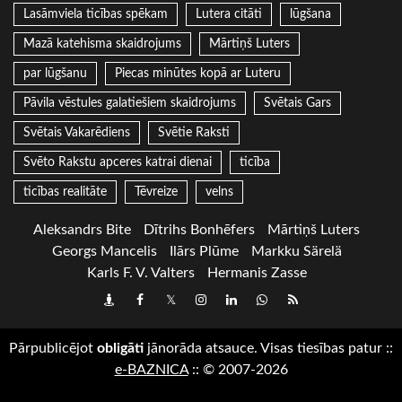
Lasāmviela ticības spēkam
Lutera citāti
lūgšana
Mazā katehisma skaidrojums
Mārtiņš Luters
par lūgšanu
Piecas minūtes kopā ar Luteru
Pāvila vēstules galatiešiem skaidrojums
Svētais Gars
Svētais Vakarēdiens
Svētie Raksti
Svēto Rakstu apceres katrai dienai
ticība
ticības realitāte
Tēvreize
velns
Aleksandrs Bite
Dītrihs Bonhēfers
Mārtiņš Luters
Georgs Mancelis
Ilārs Plūme
Markku Särelä
Karls F. V. Valters
Hermanis Zasse
Draugiem
Facebook
Twitter
Instagram
LinkedIn
whatsapp
RSS
Pārpublicējot
obligāti
jānorāda atsauce. Visas tiesības patur
::
e-BAZNICA
::
© 2007-2026