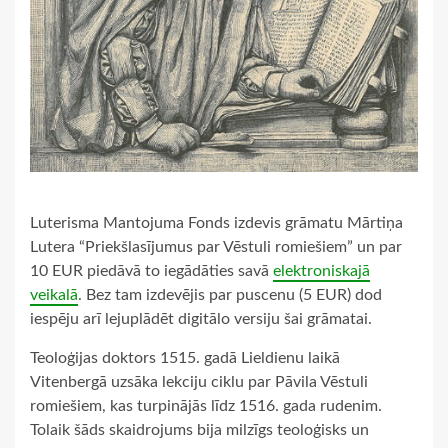
Luterisma Mantojuma Fonds izdevis grāmatu Mārtiņa
Lutera “Priekšlasījumus par Vēstuli romiešiem” un par
10 EUR piedāvā to iegādāties savā
elektroniskajā
veikalā
. Bez tam izdevējis par puscenu (5 EUR) dod
iespēju arī lejuplādēt digitālo versiju šai grāmatai.
Teoloģijas doktors 1515. gadā Lieldienu laikā
Vitenbergā uzsāka lekciju ciklu par Pāvila Vēstuli
romiešiem, kas turpinājās līdz 1516. gada rudenim.
Tolaik šāds skaidrojums bija milzīgs teoloģisks un