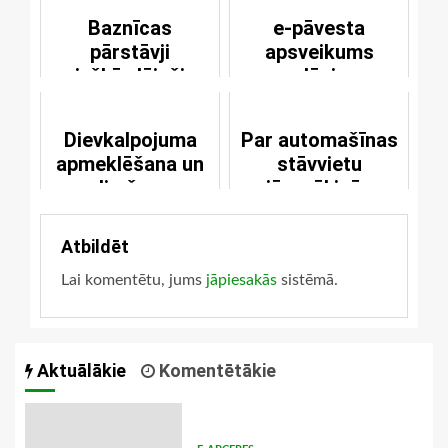
Baznīcas
e-pāvesta
pārstāvji
apsveikums
izšķērdējuši
+Jānim
naudu
Dievkalpojuma
Par automašīnas
apmeklēšana un
stāvvietu
saslimšana ar
jānorēķinās
Covid-19
kristīgā veidā
Atbildēt
Lai komentētu, jums
jāpiesakās
sistēmā.
Aktuālākie
Komentētākie