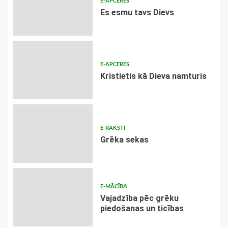
E-APCERES
Es esmu tavs Dievs
E-APCERES
Kristietis kā Dieva namturis
E-RAKSTI
Grēka sekas
E-MĀCĪBA
Vajadzība pēc grēku
piedošanas un ticības