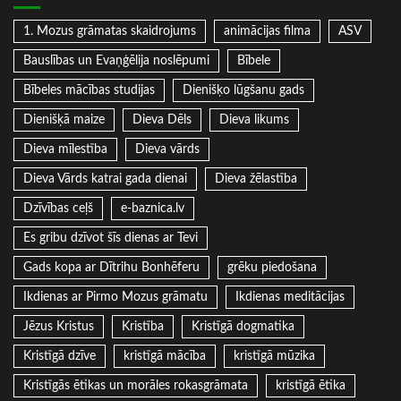
1. Mozus grāmatas skaidrojums
animācijas filma
ASV
Bauslības un Evaņģēlija noslēpumi
Bībele
Bībeles mācības studijas
Dienišķo lūgšanu gads
Dienišķā maize
Dieva Dēls
Dieva likums
Dieva mīlestība
Dieva vārds
Dieva Vārds katrai gada dienai
Dieva žēlastība
Dzīvības ceļš
e-baznica.lv
Es gribu dzīvot šīs dienas ar Tevi
Gads kopa ar Dītrihu Bonhēferu
grēku piedošana
Ikdienas ar Pirmo Mozus grāmatu
Ikdienas meditācijas
Jēzus Kristus
Kristība
Kristīgā dogmatika
Kristīgā dzīve
kristīgā mācība
kristīgā mūzika
Kristīgās ētikas un morāles rokasgrāmata
kristīgā ētika