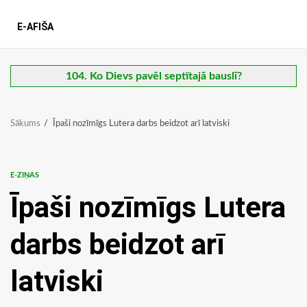
E-AFIŠA
104. Ko Dievs pavēl septītajā bauslī?
Sākums
Īpaši nozīmīgs Lutera darbs beidzot arī latviski
E-ZIŅAS
Īpaši nozīmīgs Lutera
darbs beidzot arī
latviski