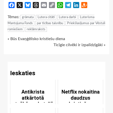
Facebook
X
Bluesky
Threads
Email
Copy
WhatsApp
Telegram
LinkedIn
Draugiem
Link
Tēmas:
grāmata
Lutera citāti
Lutera darbi
Luterisma
Mantojuma Fonds
par ticības taisnību
Priekšlasījumus par Vēstuli
romiešiem
reklāmraksts
Continue
« Būs Evaņģēlisko kristiešu diena
Ticīgie cilvēki ir izpalīdzīgāki »
Reading
Ieskaties
Antikrista
Netflix nokaitina
atkārtotā
daudzus
atnākšana Latvijā
kristiešus