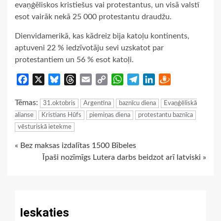
evaņģēliskos kristiešus vai protestantus, un visā valstī
esot vairāk nekā 25 000 protestantu draudžu.
Dienvidamerikā, kas kādreiz bija katoļu kontinents,
aptuveni 22 % iedzīvotāju sevi uzskatot par
protestantiem un 56 % esot katoļi.
Facebook
X
Bluesky
Threads
Email
Copy
WhatsApp
Telegram
LinkedIn
Draugiem
Link
Tēmas:
31.oktobris
Argentīna
baznīcu diena
Evaņģēliskā
alianse
Kristians Hūfs
piemiņas diena
protestantu baznīca
vēsturiskā ietekme
Continue
« Bez maksas izdalītas 1500 Bībeles
Īpaši nozīmīgs Lutera darbs beidzot arī latviski »
Reading
Ieskaties