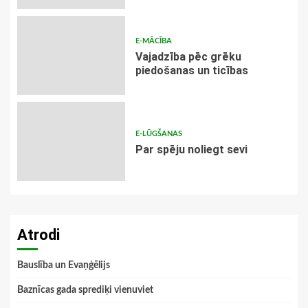
E-MĀCĪBA
Vajadzība pēc grēku
piedošanas un ticības
E-LŪGŠANAS
Par spēju noliegt sevi
Atrodi
Bauslība un Evaņģēlijs
Baznīcas gada sprediķi vienuviet