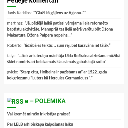
Pēdējie komentāri
Janis Karklins
: “
"Gluži kā gājiens uz Aglonu.."
”
martinsz
: “
Jā, pēdējā laikā patiesi vērojama liela reformēto
baptistu aktivitāte. Manuprāt tas lielā mērā varētu būt Džona
Makartura, Džona Paipera nopelns…
”
Roberto
: “
līdzībā es teiktu: .. suņi rej, bet karavāna iet tālāk.
”
talyc
: “
…līdz ar luterāņu mācītāja Ulda Rožkalna aiziešanu mūžībā
šķiet nomiris arī beidzamais klausāmais gabals tajā radio
”
gviclo
: “
Starp citu, Holbeins ir pazīstams arī ar 1522. gada
kokgriezumu "Luters kā Hercules Germanicuss ".
”
e – POLEMIKA
Vai kremēt mirušo ir kristīga prakse?
Par LELB arhibīskapa kalpošanas laiku