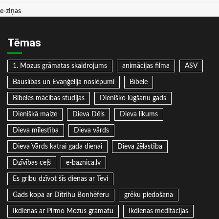
e-ziņas
Tēmas
1. Mozus grāmatas skaidrojums
animācijas filma
ASV
Bauslības un Evaņģēlija noslēpumi
Bībele
Bībeles mācības studijas
Dienišķo lūgšanu gads
Dienišķā maize
Dieva Dēls
Dieva likums
Dieva mīlestība
Dieva vārds
Dieva Vārds katrai gada dienai
Dieva žēlastība
Dzīvības ceļš
e-baznica.lv
Es gribu dzīvot šīs dienas ar Tevi
Gads kopa ar Dītrihu Bonhēferu
grēku piedošana
Ikdienas ar Pirmo Mozus grāmatu
Ikdienas meditācijas