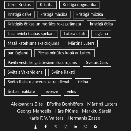
Jēzus Kristus
Kristība
Kristīgā dogmatika
Kristīgā dzīve
kristīgā mācība
kristīgā mūzika
Kristīgās ētikas un morāles rokasgrāmata
kristīgā ētika
Lasāmviela ticības spēkam
Lutera citāti
lūgšana
Mazā katehisma skaidrojums
Mārtiņš Luters
par lūgšanu
Piecas minūtes kopā ar Luteru
Pāvila vēstules galatiešiem skaidrojums
Svētais Gars
Svētais Vakarēdiens
Svētie Raksti
Svēto Rakstu apceres katrai dienai
ticība
ticības realitāte
Tēvreize
velns
Aleksandrs Bite
Dītrihs Bonhēfers
Mārtiņš Luters
Georgs Mancelis
Ilārs Plūme
Markku Särelä
Karls F. V. Valters
Hermanis Zasse
Draugiem
Facebook
Twitter
Instagram
LinkedIn
whatsapp
RSS