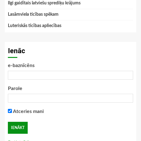
Ilgi gaidītais latviešu sprediķu krājums
Lasāmviela ticības spēkam
Luteriskās ticības apliecības
Ienāc
e-baznīcēns
Parole
Atceries mani