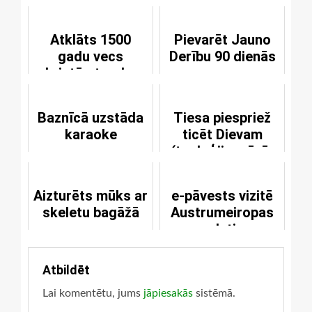
Atklāts 1500
Pievarēt Jauno
gadu vecs
Derību 90 dienās
kristāmtrauks
Baznīcā uzstāda
Tiesa piespriež
karaoke
ticēt Dievam
(teoloģiju mācīs
ticīgie)
Aizturēts mūks ar
e-pāvests vizitē
skeletu bagāžā
Austrumeiropas
valstis
Atbildēt
Lai komentētu, jums
jāpiesakās
sistēmā.