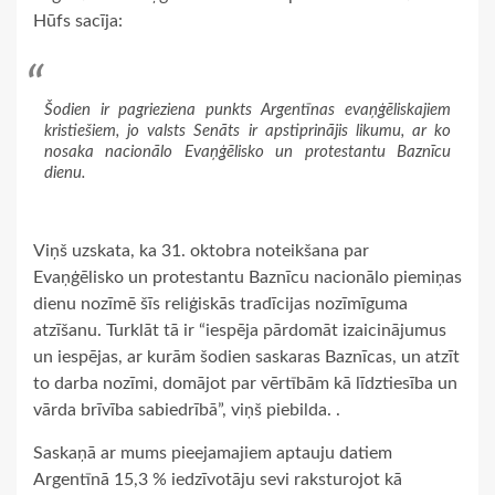
Hūfs sacīja:
Šodien ir pagrieziena punkts Argentīnas evaņģēliskajiem
kristiešiem, jo valsts Senāts ir apstiprinājis likumu, ar ko
nosaka nacionālo Evaņģēlisko un protestantu Baznīcu
dienu.
Viņš uzskata, ka 31. oktobra noteikšana par
Evaņģēlisko un protestantu Baznīcu nacionālo piemiņas
dienu nozīmē šīs reliģiskās tradīcijas nozīmīguma
atzīšanu. Turklāt tā ir “iespēja pārdomāt izaicinājumus
un iespējas, ar kurām šodien saskaras Baznīcas, un atzīt
to darba nozīmi, domājot par vērtībām kā līdztiesība un
vārda brīvība sabiedrībā”, viņš piebilda. .
Saskaņā ar mums pieejamajiem aptauju datiem
Argentīnā 15,3 % iedzīvotāju sevi raksturojot kā