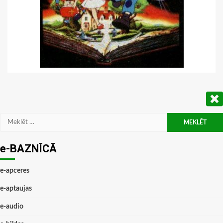
Meklēt:
e-BAZNĪCĀ
e-apceres
e-aptaujas
e-audio