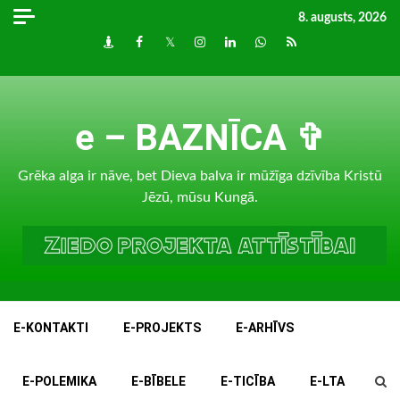
Skip
8. augusts, 2026
to
Draugiem
Facebook
Twitter
Instagram
LinkedIn
whatsapp
RSS
content
e – BAZNĪCA ✞
Grēka alga ir nāve, bet Dieva balva ir mūžīga dzīvība Kristū
Jēzū, mūsu Kungā.
E-KONTAKTI
E-PROJEKTS
E-ARHĪVS
E-POLEMIKA
E-BĪBELE
E-TICĪBA
E-LTA