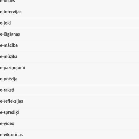
e-bildes
e-intervijas
e-joki
e-lūgšanas
e-mācība
e-mūzika
e-paziņojumi
e-poēzija
e-raksti
e-refleksijas
e-sprediķi
e-video
e-viktorīnas