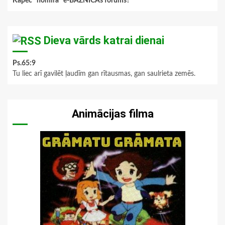
Kāpēc "nomira" e-BAZNĪCAs forums?
Dieva vārds katrai dienai
Ps.65:9
Tu liec arī gavilēt ļaudīm gan rītausmas, gan saulrieta zemēs.
Animācijas filma