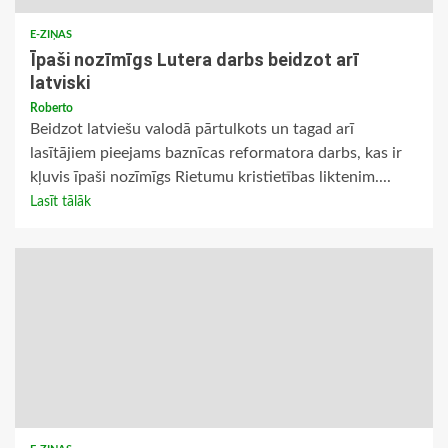
E-ZIŅAS
Īpaši nozīmīgs Lutera darbs beidzot arī
latviski
Roberto
Beidzot latviešu valodā pārtulkots un tagad arī
lasītājiem pieejams baznīcas reformatora darbs, kas ir
kļuvis īpaši nozīmīgs Rietumu kristietības liktenim....
Lasīt tālāk