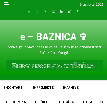
Skip
6. augusts, 2026
to
Draugiem
Facebook
Twitter
Instagram
LinkedIn
whatsapp
RSS
content
e – BAZNĪCA ✞
Grēka alga ir nāve, bet Dieva balva ir mūžīga dzīvība Kristū
Jēzū, mūsu Kungā.
E-KONTAKTI
E-PROJEKTS
E-ARHĪVS
E-POLEMIKA
E-BĪBELE
E-TICĪBA
E-LTA