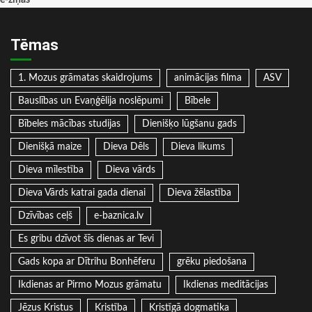
e-ziņas
Tēmas
1. Mozus grāmatas skaidrojums
animācijas filma
ASV
Bauslības un Evaņģēlija noslēpumi
Bībele
Bībeles mācības studijas
Dienišķo lūgšanu gads
Dienišķā maize
Dieva Dēls
Dieva likums
Dieva mīlestība
Dieva vārds
Dieva Vārds katrai gada dienai
Dieva žēlastība
Dzīvības ceļš
e-baznica.lv
Es gribu dzīvot šīs dienas ar Tevi
Gads kopa ar Dītrihu Bonhēferu
grēku piedošana
Ikdienas ar Pirmo Mozus grāmatu
Ikdienas meditācijas
Jēzus Kristus
Kristība
Kristīgā dogmatika