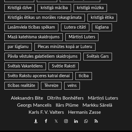
Kristīgā dzīve
kristīgā mācība
kristīgā mūzika
Kristīgās ētikas un morāles rokasgrāmata
kristīgā ētika
Lasāmviela ticības spēkam
Lutera citāti
lūgšana
Mazā katehisma skaidrojums
Mārtiņš Luters
par lūgšanu
Piecas minūtes kopā ar Luteru
Pāvila vēstules galatiešiem skaidrojums
Svētais Gars
Svētais Vakarēdiens
Svētie Raksti
Svēto Rakstu apceres katrai dienai
ticība
ticības realitāte
Tēvreize
velns
Aleksandrs Bite
Dītrihs Bonhēfers
Mārtiņš Luters
Georgs Mancelis
Ilārs Plūme
Markku Särelä
Karls F. V. Valters
Hermanis Zasse
Draugiem
Facebook
Twitter
Instagram
LinkedIn
whatsapp
RSS