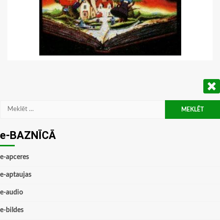
Meklēt:
e-BAZNĪCĀ
e-apceres
e-aptaujas
e-audio
e-bildes