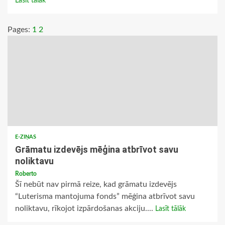
Lasīt tālāk
Pages:
1
2
E-ZIŅAS
Grāmatu izdevējs mēģina atbrīvot savu
noliktavu
Roberto
Šī nebūt nav pirmā reize, kad grāmatu izdevējs
“Luterisma mantojuma fonds” mēģina atbrīvot savu
noliktavu, rīkojot izpārdošanas akciju....
Lasīt tālāk