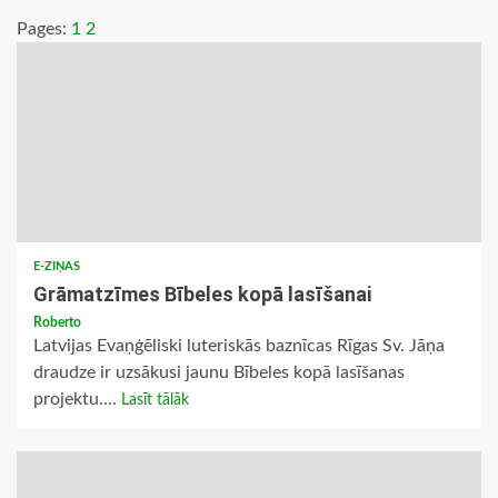
Pages:
1
2
E-ZIŅAS
Grāmatzīmes Bībeles kopā lasīšanai
Roberto
Latvijas Evaņģēliski luteriskās baznīcas Rīgas Sv. Jāņa
draudze ir uzsākusi jaunu Bībeles kopā lasīšanas
projektu....
Lasīt tālāk