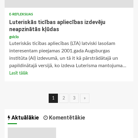
E-REFLEKSIJAS
Luteriskās ticības apliecības izdevēju
neapzinātās kļūdas
gviclo
Luteriskās ticības apliecības (LTA) latviski lasošam
interesentam pieejamas 2001.gada Augsburgas
institūta (AI) izdevumā, un tā it kā pārstrādātajā un
papildinātajā versijā, ko izdeva Luterisma mantojuma...
Lasīt tālāk
Ziņu
1
2
3
»
navigācija
Aktuālākie
Komentētākie