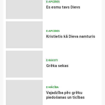
E-APCERES
Es esmu tavs Dievs
E-APCERES
Kristietis kā Dieva namturis
E-RAKSTI
Grēka sekas
E-MĀCĪBA
Vajadzība pēc grēku
piedošanas un ticības