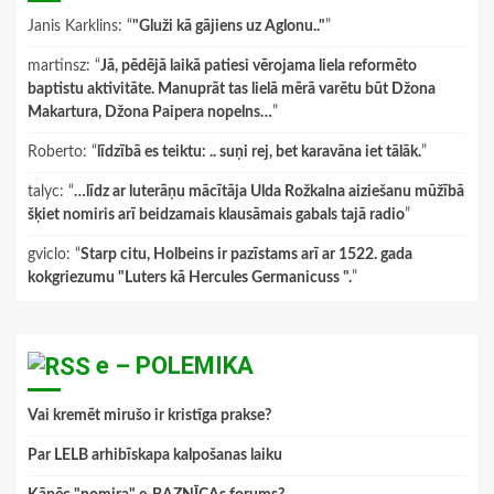
Janis Karklins
: “
"Gluži kā gājiens uz Aglonu.."
”
martinsz
: “
Jā, pēdējā laikā patiesi vērojama liela reformēto
baptistu aktivitāte. Manuprāt tas lielā mērā varētu būt Džona
Makartura, Džona Paipera nopelns…
”
Roberto
: “
līdzībā es teiktu: .. suņi rej, bet karavāna iet tālāk.
”
talyc
: “
…līdz ar luterāņu mācītāja Ulda Rožkalna aiziešanu mūžībā
šķiet nomiris arī beidzamais klausāmais gabals tajā radio
”
gviclo
: “
Starp citu, Holbeins ir pazīstams arī ar 1522. gada
kokgriezumu "Luters kā Hercules Germanicuss ".
”
e – POLEMIKA
Vai kremēt mirušo ir kristīga prakse?
Par LELB arhibīskapa kalpošanas laiku