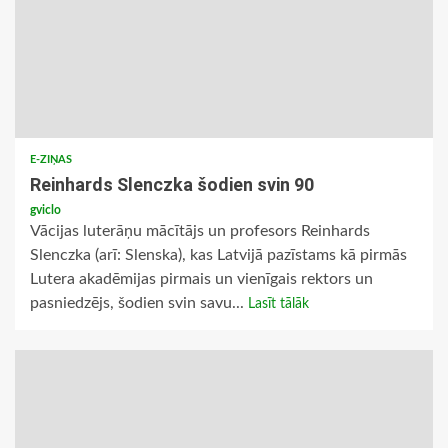
E-ZIŅAS
Reinhards Slenczka šodien svin 90
gviclo
Vācijas luterāņu mācītājs un profesors Reinhards
Slenczka (arī: Slenska), kas Latvijā pazīstams kā pirmās
Lutera akadēmijas pirmais un vienīgais rektors un
pasniedzējs, šodien svin savu...
Lasīt tālāk