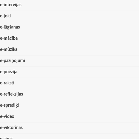
e-intervijas
e-joki
e-lūgšanas
e-mācība
e-mūzika
e-paziņojumi
e-poēzija
e-raksti
e-refleksijas
e-sprediķi
e-video
e-viktorīnas