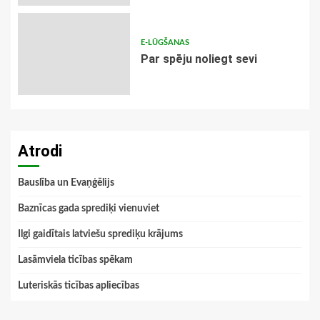
E-LŪGŠANAS
Par spēju noliegt sevi
Atrodi
Bauslība un Evaņģēlijs
Baznīcas gada sprediķi vienuviet
Ilgi gaidītais latviešu sprediķu krājums
Lasāmviela ticības spēkam
Luteriskās ticības apliecības