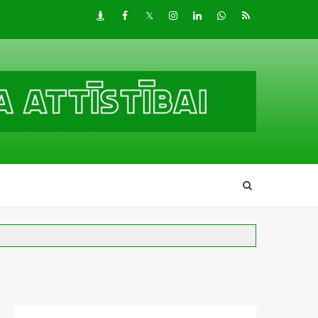
Draugiem
Facebook
Twitter
Instagram
LinkedIn
whatsapp
RSS