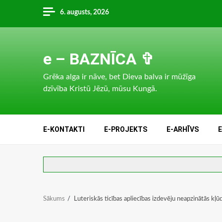
Skip
6. augusts, 2026
to
content
e – BAZNĪCA ✞
Grēka alga ir nāve, bet Dieva balva ir mūžīga
dzīvība Kristū Jēzū, mūsu Kungā.
E-KONTAKTI
E-PROJEKTS
E-ARHĪVS
Sākums
Luteriskās ticības apliecības izdevēju neapzinātās kļū