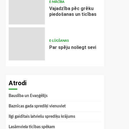
E-MĀCĪBA
Vajadzība pēc grēku
piedošanas un ticības
E-LŪGŠANAS
Par spēju noliegt sevi
Atrodi
Bauslība un Evaņģēlijs
Baznīcas gada sprediķi vienuviet
Ilgi gaidītais latviešu sprediķu krājums
Lasāmviela ticības spēkam