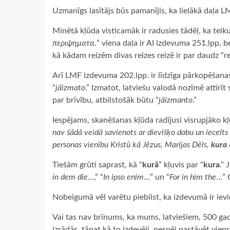
Uzmanīgs lasītājs būs pamanījis, ka lielākā daļa 
Minētā kļūda visticamāk ir radusies tādēļ, ka teik
περιψηματα.
” viena daļa ir AI izdevuma 251.lpp, bet
kā kādam reizēm divas reizes reizē ir par daudz “r
Arī LMF izdevuma 202.lpp. ir līdzīga pārkopēšanas
“
jāizmato
.” Izmatot, latviešu valodā nozīmē attīrīt
par brīvību, atbilstošāk būtu “
jāizmanto
.”
Iespējams, skanēšanas kļūda radījusi visrupjāko k
nav šādā veidā savienots ar dievišķo dabu un iecelts
personas vienību Kristū kā Jēzus, Marijas Dēls,
kura
Tiešām grūti saprast, kā “
kurā
” kļuvis par “
kura
.” 
in dem die
…,” “
In ipso enim
…” un “
For in him the
…” 
Nobeigumā vēl varētu piebilst, ka izdevumā ir ievi
Vai tas nav brīnums, ka mums, latviešiem, 500 gadu
izrādās, tāpat kā to izdevēji, nespēj pastāvēt vien