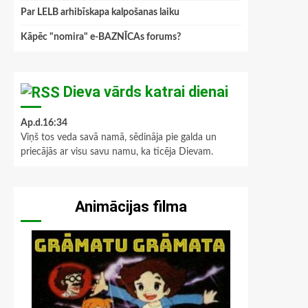
Par LELB arhibīskapa kalpošanas laiku
Kāpēc "nomira" e-BAZNĪCAs forums?
Dieva vārds katrai dienai
Ap.d.16:34
Viņš tos veda savā namā, sēdināja pie galda un
priecājās ar visu savu namu, ka ticēja Dievam.
Animācijas filma