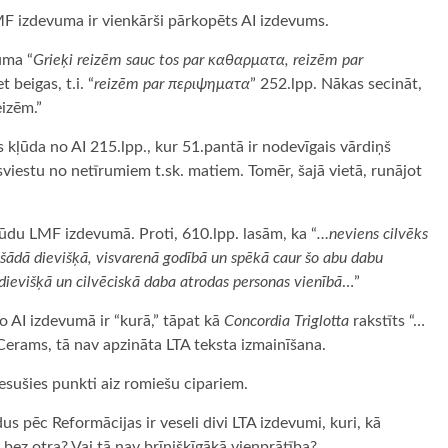
LMF izdevuma ir vienkārši pārkopēts AI izdevums.
uma “
Grieķi reizēm sauc tos par καθαρματα, reizēm par
 beigas, t.i. “
reizēm par περιψηματα
” 252.lpp. Nākas secināt,
eizēm.”
 kļūda no AI 215.lpp., kur 51.pantā ir nodevīgais vārdiņš
 sviestu no netīrumiem t.sk. matiem. Tomēr, šajā vietā, runājot
ļūdu LMF izdevumā. Proti, 610.lpp. lasām, ka “
…neviens cilvēks
 šādā dievišķā, visvarenā godībā un spēkā caur šo abu dabu
dievišķā un cilvēciskā daba atrodas personas vienībā
…”
Jo AI izdevumā ir “kurā,” tāpat kā
Concordia Triglotta
rakstīts “…
Cerams, tā nav apzināta LTA teksta izmainīšana.
esušies punkti aiz romiešu cipariem.
s pēc Reformācijas ir veseli divi LTA izdevumi, kuri, kā
s bez otra? Vai tā nav brīnišķīgākā vienprātība?