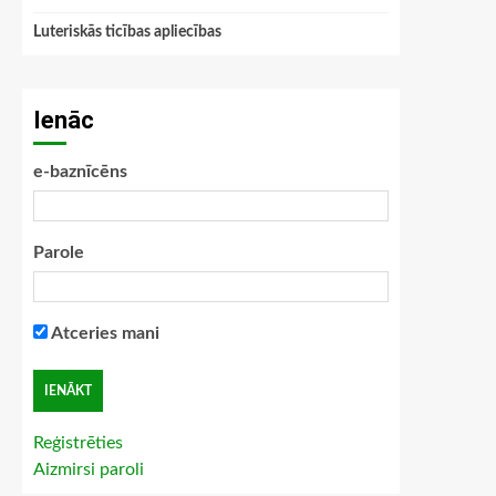
Luteriskās ticības apliecības
Ienāc
e-baznīcēns
Parole
Atceries mani
Reģistrēties
Aizmirsi paroli