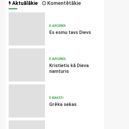
Aktuālākie
Komentētākie
E-APCERES
Es esmu tavs Dievs
E-APCERES
Kristietis kā Dieva
namturis
E-RAKSTI
Grēka sekas