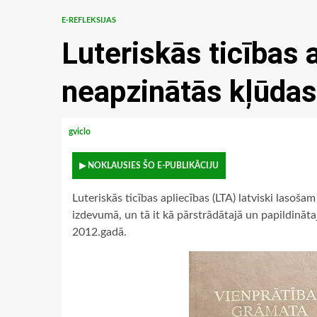
E-REFLEKSIJAS
Luteriskās ticības 
neapzinātās kļūdas
gviclo
▶ NOKLAUSIES ŠO E-PUBLIKĀCIJU
Luteriskās ticības apliecības (LTA) latviski lasoš
izdevumā, un tā it kā pārstrādātajā un papildināt
2012.gadā.