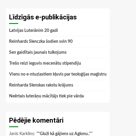
Līdzīgās e-publikācijas
Latvijas Luterānim 20 gadi
Reinhards Slenczka šodien svin 90
Sen gaidītais jaunais tulkojums
Trešo reizi ieguvis mecenātu stipendiju
Viens no e-ntuziastiem kļuvis par teoloģijas maģistru
Reinharda Slenskas rakstu krājums
Neērtais luterāņu mācītājs tiek pie vārda
Pēdējie komentāri
Janis Karklins
: “
"Gluži kā gājiens uz Aglonu.."
”