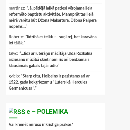
martinsz
: “
Jā, pēdējā laikā patiesi vērojama liela
reformēto baptistu aktivitāte. Manuprāt tas lielā
mērā varētu būt Džona Makartura, Džona Paipera
nopelns…
”
Roberto
: “
līdzībā es teiktu: .. suņi rej, bet karavāna
iet tālāk.
”
talyc
: “
…līdz ar luterāņu mācītāja Ulda Rožkalna
aiziešanu mūžībā šķiet nomiris arī beidzamais
klausāmais gabals tajā radio
”
gviclo
: “
Starp citu, Holbeins ir pazīstams arī ar
1522. gada kokgriezumu "Luters kā Hercules
Germanicuss ".
”
e – POLEMIKA
Vai kremēt mirušo ir kristīga prakse?