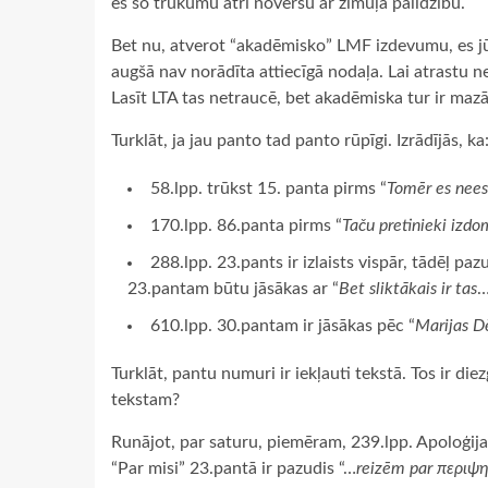
es šo trūkumu ātri novērsu ar zīmuļa palīdzību.
Bet nu, atverot “akadēmisko” LMF izdevumu, es jū
augšā nav norādīta attiecīgā nodaļa. Lai atrastu 
Lasīt LTA tas netraucē, bet akadēmiska tur ir maz
Turklāt, ja jau panto tad panto rūpīgi. Izrādījās, ka
58.lpp. trūkst 15. panta pirms “
Tomēr es nee
170.lpp. 86.panta pirms “
Taču pretinieki izd
288.lpp. 23.pants ir izlaists vispār, tādēļ pazu
23.pantam būtu jāsākas ar “
Bet sliktākais ir tas
…
610.lpp. 30.pantam ir jāsākas pēc “
Marijas D
Turklāt, pantu numuri ir iekļauti tekstā. Tos ir di
tekstam?
Runājot, par saturu, piemēram, 239.lpp. Apoloģija
“Par misi” 23.pantā ir pazudis “…
reizēm par περιψ