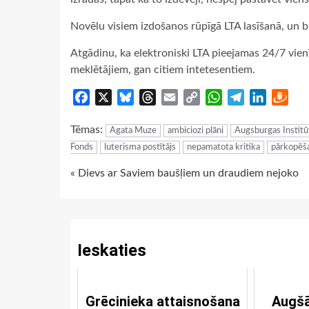
Novēlu visiem izdošanos rūpīgā LTA lasīšanā, un bū
Atgādinu, ka elektroniski LTA pieejamas 24/7 vien
meklētājiem, gan citiem intetesentiem.
Facebook
X
Bluesky
Threads
Email
Copy
WhatsApp
Telegram
LinkedIn
Dra
Link
Tēmas:
Agata Muze
ambiciozi plāni
Augsburgas Institū
Fonds
luterisma postītājs
nepamatota kritika
pārkopēša
Continue
« Dievs ar Saviem baušļiem un draudiem nejoko
Reading
Ieskaties
Grēcinieka attaisnošana
Augšā