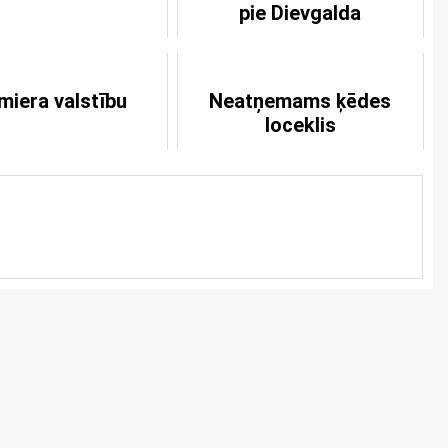
pie Dievgalda
miera valstību
Neatņemams ķēdes
loceklis