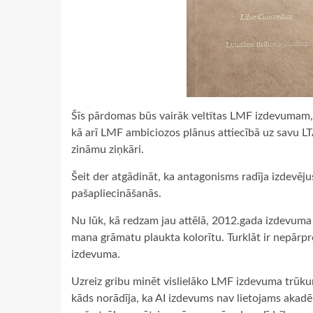
Šīs pārdomas būs vairāk veltītas LMF izdevumam, 
kā arī LMF ambiciozos plānus attiecībā uz savu LTA 
zināmu ziņkāri.
Šeit der atgādināt, ka antagonisms radīja izdevēju
pašapliecināšanās.
Nu lūk, kā redzam jau attēlā, 2012.gada izdevuma
mana grāmatu plaukta kolorītu. Turklāt ir nepārpro
izdevuma.
Uzreiz gribu minēt vislielāko LMF izdevuma trūkum
kāds norādīja, ka AI izdevums nav lietojams akadēm