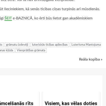
t lieciniekiem, kā senās ticības cīņas turpinās arī mūsdienās.
īgi
ŠEIT
e-BAZNICĀ, ko ērti būs lietot gan akadēmiskiem
ugiem
ts
grāmatu izdevēji
luteriskās ticības apliecības
Luterisma Mantojuma
nas kļūda
Vienprātības grāmata
Reāla kopība »
mcelšanās rīts
Visiem, kas vēlas doties