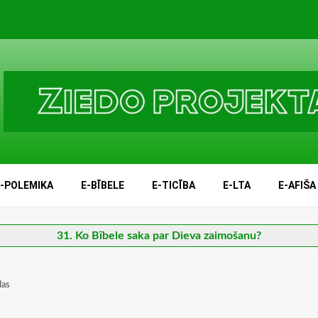
E-POLEMIKA
E-BĪBELE
E-TICĪBA
E-LTA
E-AFIŠA
31. Ko Bībele saka par Dieva zaimošanu?
das