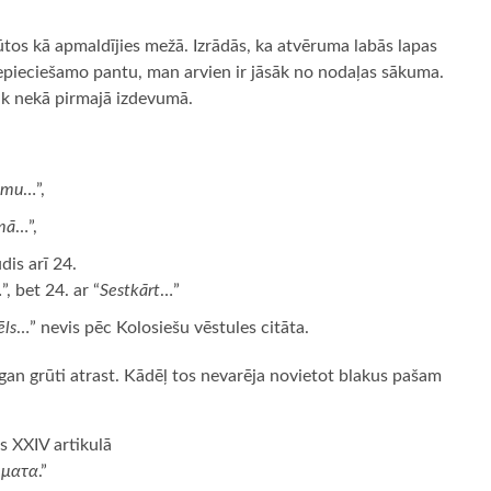
tos kā apmaldījies mežā. Izrādās, ka atvēruma labās lapas
nepieciešamo pantu, man arvien ir jāsāk no nodaļas sākuma.
āk nekā pirmajā izdevumā.
:
smu
…”,
omā
…”,
dis arī 24.
”, bet 24. ar “
Sestkārt
…”
ēls
…” nevis pēc Kolosiešu vēstules citāta.
ezgan grūti atrast. Kādēļ tos nevarēja novietot blakus pašam
s XXIV artikulā
ηματα
.”