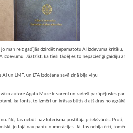
jo man reiz gadījās dzirdēt nepamatotu AI izdevuma kritiku,
izdevumu. Jāatzīst, ka tieši tādēļ es to nepacietīgi gaidīju ar
s AI un LMF, un LTA izdošana savā ziņā bija viņu
 vāka autore Agata Muze ir vareni un radoši parūpējusies par
tami, ka fonts, to izmēri un krāsas būtiski atšķiras no agrākā
u. Nē, tas nebūt nav luterisma postītāja priekšvārds. Proti,
iski, jo tajā nav pantu numerācijas. Jā, tas nebija ērti, tomēr