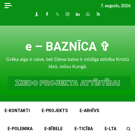
Skip
7. augusts, 2026
to
Draugiem
Facebook
Twitter
Instagram
LinkedIn
whatsapp
RSS
content
e – BAZNĪCA ✞
Grēka alga ir nāve, bet Dieva balva ir mūžīga dzīvība Kristū
Jēzū, mūsu Kungā.
E-KONTAKTI
E-PROJEKTS
E-ARHĪVS
E-POLEMIKA
E-BĪBELE
E-TICĪBA
E-LTA