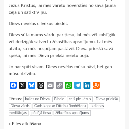
Jēzus Kristus, lai mēs varētu novērsties no sava ļaunā
ceļa un satikt Viņu.
Dievs nevēlas cilvēkus biedēt.
Dievs sūta mums vārdu par tiesu, lai mēs vēl kaislīgāk,
vēl dedzīgāk satvertu žēlastības apsolījumu. Lai mēs
atzītu, ka mēs nespējam pastāvēt Dieva priekšā savā
spēkā, lai mēs Dieva priekšā neietu bojā.
Jo par spīti visam, Dievs nevēlas mūsu nāvi, bet gan
mūsu dzīvību.
Facebook
X
Bluesky
Threads
Email
Copy
WhatsApp
Telegram
LinkedIn
Draugiem
Link
Tēmas:
bailes no Dieva
Bībele
ceļš pie Jēzus
Dieva priekšā
Dieva vārds
Gads kopa ar Dītrihu Bonhēferu
Ikdienas
meditācijas
pēdējā tiesa
žēlastības apsolījums
Continue
« Elles atklāšana