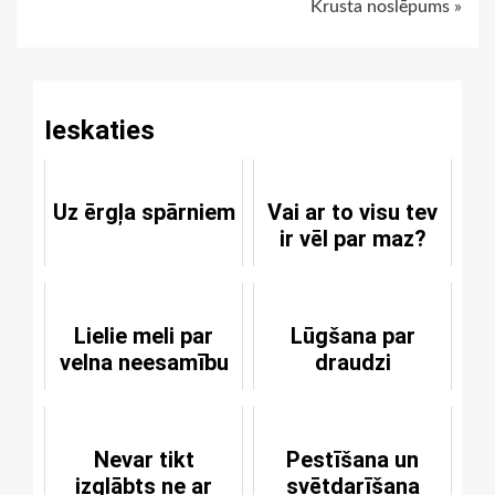
Krusta noslēpums »
Reading
Ieskaties
Uz ērgļa spārniem
Vai ar to visu tev
ir vēl par maz?
Lielie meli par
Lūgšana par
velna neesamību
draudzi
Nevar tikt
Pestīšana un
izglābts ne ar
svētdarīšana