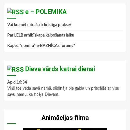
e – POLEMIKA
Vai kremēt mirušo ir kristīga prakse?
Par LELB arhibīskapa kalpošanas laiku
Kāpēc "nomira" e-BAZNĪCAs forums?
Dieva vārds katrai dienai
Ap.d.16:34
Viņš tos veda savā namā, sēdināja pie galda un priecājās ar visu
savu namu, ka ticēja Dievam.
Animācijas filma