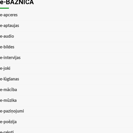
e-BAZNĪCĀ
e-apceres
e-aptaujas
e-audio
e-bildes
e-intervijas
e-joki
e-lūgšanas
e-mācība
e-mūzika
e-paziņojumi
e-poēzija
e-raksti