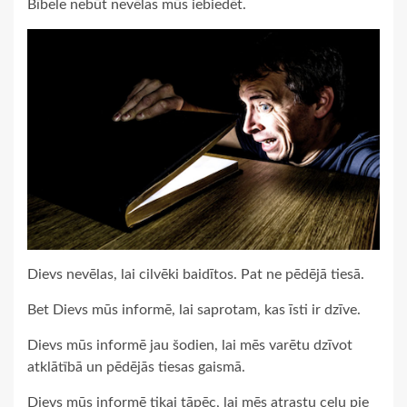
Bībele nebūt nevēlas mūs iebiedēt.
Dievs nevēlas, lai cilvēki baidītos. Pat ne pēdējā tiesā.
Bet Dievs mūs informē, lai saprotam, kas īsti ir dzīve.
Dievs mūs informē jau šodien, lai mēs varētu dzīvot
atklātībā un pēdējās tiesas gaismā.
Dievs mūs informē tikai tāpēc, lai mēs atrastu ceļu pie