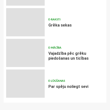
E-RAKSTI
Grēka sekas
E-MĀCĪBA
Vajadzība pēc grēku
piedošanas un ticības
E-LŪGŠANAS
Par spēju noliegt sevi