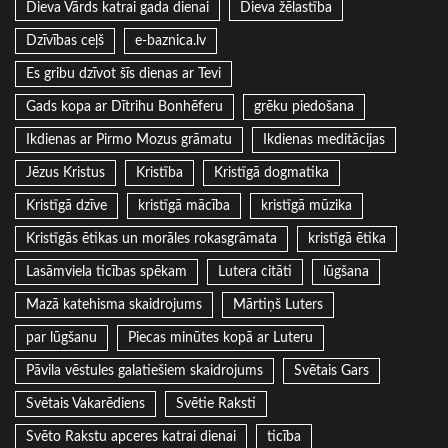
Dieva Vārds katrai gada dienai
Dieva žēlastība
Dzīvības ceļš
e-baznica.lv
Es gribu dzīvot šīs dienas ar Tevi
Gads kopa ar Dītrihu Bonhēferu
grēku piedošana
Ikdienas ar Pirmo Mozus grāmatu
Ikdienas meditācijas
Jēzus Kristus
Kristība
Kristīgā dogmatika
Kristīgā dzīve
kristīgā mācība
kristīgā mūzika
Kristīgās ētikas un morāles rokasgrāmata
kristīgā ētika
Lasāmviela ticības spēkam
Lutera citāti
lūgšana
Mazā katehisma skaidrojums
Mārtiņš Luters
par lūgšanu
Piecas minūtes kopā ar Luteru
Pāvila vēstules galatiešiem skaidrojums
Svētais Gars
Svētais Vakarēdiens
Svētie Raksti
Svēto Rakstu apceres katrai dienai
ticība