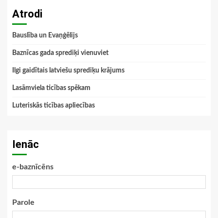
Atrodi
Bauslība un Evaņģēlijs
Baznīcas gada sprediķi vienuviet
Ilgi gaidītais latviešu sprediķu krājums
Lasāmviela ticības spēkam
Luteriskās ticības apliecības
Ienāc
e-baznīcēns
Parole