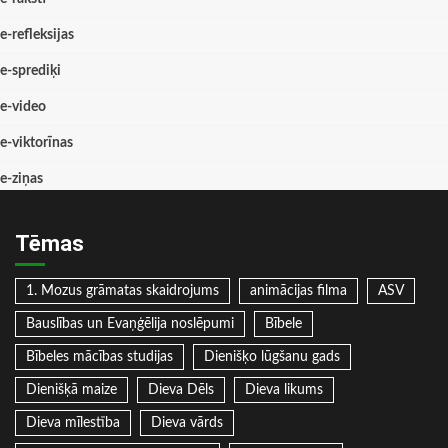
e-refleksijas
e-sprediķi
e-video
e-viktorīnas
e-ziņas
Tēmas
1. Mozus grāmatas skaidrojums
animācijas filma
ASV
Bauslības un Evaņģēlija noslēpumi
Bībele
Bībeles mācības studijas
Dienišķo lūgšanu gads
Dienišķā maize
Dieva Dēls
Dieva likums
Dieva mīlestība
Dieva vārds