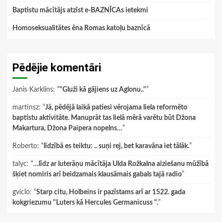
Baptistu mācītājs atzīst e-BAZNĪCAs ietekmi
Homoseksualitātes ēna Romas katoļu baznīcā
Pēdējie komentāri
Janis Karklins
: “
"Gluži kā gājiens uz Aglonu.."
”
martinsz
: “
Jā, pēdējā laikā patiesi vērojama liela reformēto
baptistu aktivitāte. Manuprāt tas lielā mērā varētu būt Džona
Makartura, Džona Paipera nopelns…
”
Roberto
: “
līdzībā es teiktu: .. suņi rej, bet karavāna iet tālāk.
”
talyc
: “
…līdz ar luterāņu mācītāja Ulda Rožkalna aiziešanu mūžībā
šķiet nomiris arī beidzamais klausāmais gabals tajā radio
”
gviclo
: “
Starp citu, Holbeins ir pazīstams arī ar 1522. gada
kokgriezumu "Luters kā Hercules Germanicuss ".
”