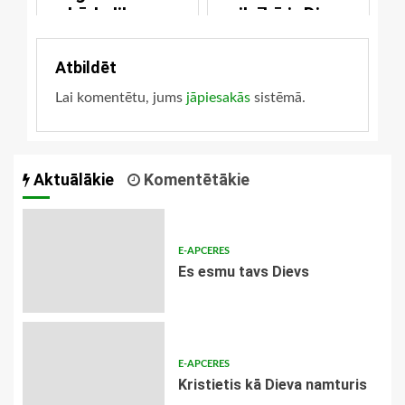
kādu likumu
pilnībā ir Dieva
pildīšanu
darbs
Atbildēt
Lai komentētu, jums
jāpiesakās
sistēmā.
Aktuālākie
Komentētākie
E-APCERES
Es esmu tavs Dievs
E-APCERES
Kristietis kā Dieva namturis