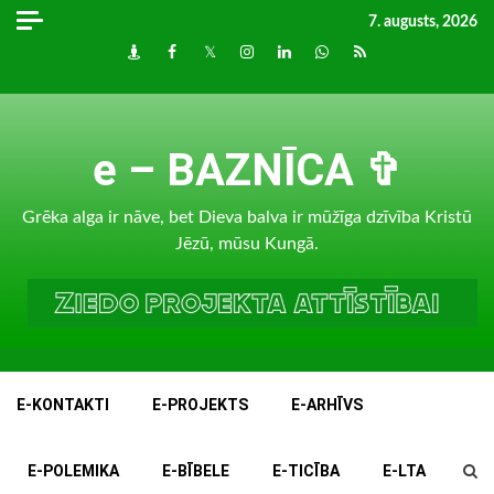
Skip
7. augusts, 2026
to
Draugiem
Facebook
Twitter
Instagram
LinkedIn
whatsapp
RSS
content
e – BAZNĪCA ✞
Grēka alga ir nāve, bet Dieva balva ir mūžīga dzīvība Kristū
Jēzū, mūsu Kungā.
E-KONTAKTI
E-PROJEKTS
E-ARHĪVS
E-POLEMIKA
E-BĪBELE
E-TICĪBA
E-LTA