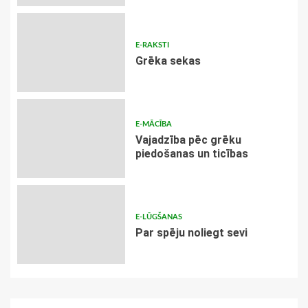
E-RAKSTI
Grēka sekas
E-MĀCĪBA
Vajadzība pēc grēku
piedošanas un ticības
E-LŪGŠANAS
Par spēju noliegt sevi