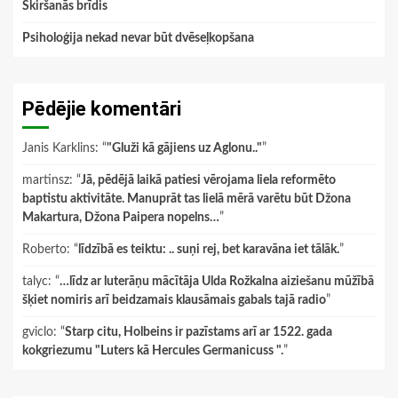
Škiršanās brīdis
Psiholoģija nekad nevar būt dvēseļkopšana
Pēdējie komentāri
Janis Karklins
: “
"Gluži kā gājiens uz Aglonu.."
”
martinsz
: “
Jā, pēdējā laikā patiesi vērojama liela reformēto
baptistu aktivitāte. Manuprāt tas lielā mērā varētu būt Džona
Makartura, Džona Paipera nopelns…
”
Roberto
: “
līdzībā es teiktu: .. suņi rej, bet karavāna iet tālāk.
”
talyc
: “
…līdz ar luterāņu mācītāja Ulda Rožkalna aiziešanu mūžībā
šķiet nomiris arī beidzamais klausāmais gabals tajā radio
”
gviclo
: “
Starp citu, Holbeins ir pazīstams arī ar 1522. gada
kokgriezumu "Luters kā Hercules Germanicuss ".
”