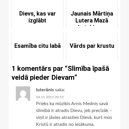
atšķiras?
Dievs, kas var
Jaunais Mārtiņa
izglābt
Lutera Mazā
katehisma
tulkojums
Esamība citu labā
Vārds par krustu
1 komentārs par “
Slimība īpašā
veidā pieder Dievam
”
luterānis
saka:
04.11.2011 20:53
Prieks ka mūziķis Arnis Mednis savā
slimībā ir atradis Dievu, jeb precīzāk –
viņš ir ļāvies atrasties Dievā, kurš mūs
Kristū ir atradis no iesākuma.