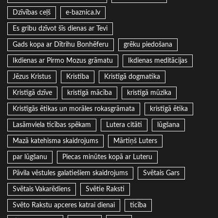
Dzīvības ceļš
e-baznica.lv
Es gribu dzīvot šīs dienas ar Tevi
Gads kopa ar Dītrihu Bonhēferu
grēku piedošana
Ikdienas ar Pirmo Mozus grāmatu
Ikdienas meditācijas
Jēzus Kristus
Kristība
Kristīgā dogmatika
Kristīgā dzīve
kristīgā mācība
kristīgā mūzika
Kristīgās ētikas un morāles rokasgrāmata
kristīgā ētika
Lasāmviela ticības spēkam
Lutera citāti
lūgšana
Mazā katehisma skaidrojums
Mārtiņš Luters
par lūgšanu
Piecas minūtes kopā ar Luteru
Pāvila vēstules galatiešiem skaidrojums
Svētais Gars
Svētais Vakarēdiens
Svētie Raksti
Svēto Rakstu apceres katrai dienai
ticība