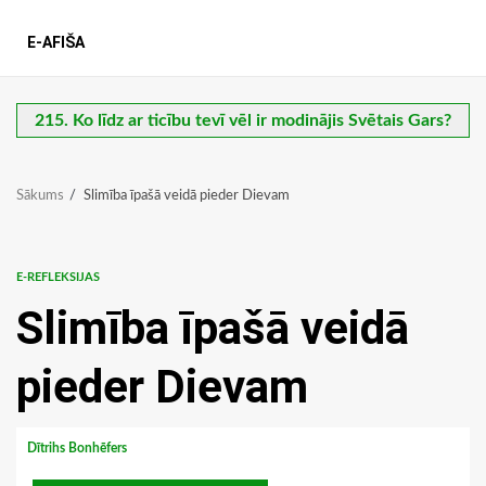
E-AFIŠA
215. Ko līdz ar ticību tevī vēl ir modinājis Svētais Gars?
Sākums
Slimība īpašā veidā pieder Dievam
E-REFLEKSIJAS
Slimība īpašā veidā
pieder Dievam
Dītrihs Bonhēfers