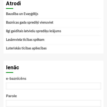
Atrodi
Bauslība un Evaņģēlijs
Baznīcas gada sprediķi vienuviet
Ilgi gaidītais latviešu sprediķu krājums
Lasāmviela ticības spēkam
Luteriskās ticības apliecības
Ienāc
e-baznīcēns
Parole