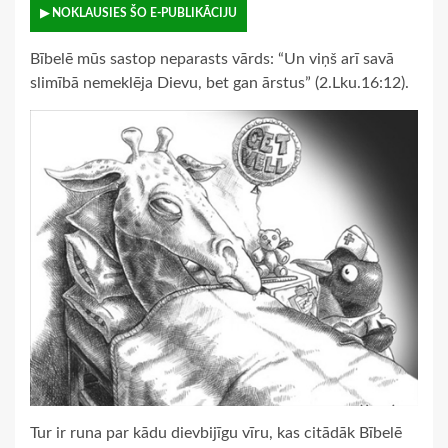
▶ NOKLAUSIES ŠO E-PUBLIKĀCIJU
Bībelē mūs sastop neparasts vārds: “Un viņš arī savā
slimībā nemeklēja Dievu, bet gan ārstus” (2.Lku.16:12).
Tur ir runa par kādu dievbijīgu vīru, kas citādāk Bībelē