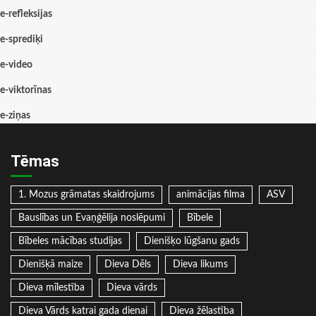
e-refleksijas
e-sprediķi
e-video
e-viktorīnas
e-ziņas
Tēmas
1. Mozus grāmatas skaidrojums
animācijas filma
ASV
Bauslības un Evaņģēlija noslēpumi
Bībele
Bībeles mācības studijas
Dienišķo lūgšanu gads
Dienišķā maize
Dieva Dēls
Dieva likums
Dieva mīlestība
Dieva vārds
Dieva Vārds katrai gada dienai
Dieva žēlastība