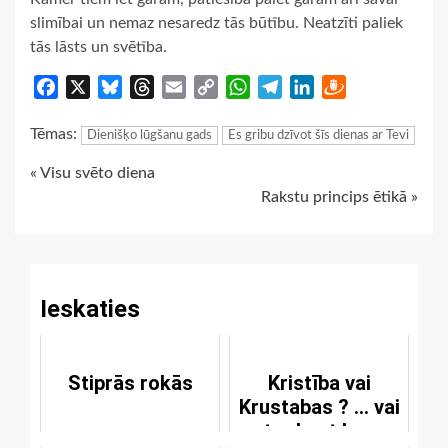
slimībai un nemaz nesaredz tās būtību. Neatzīti paliek
tās lāsts un svētība.
Facebook
X
Bluesky
Threads
Email
Copy
WhatsApp
Telegram
LinkedIn
Draugiem
Link
Tēmas:
Dienišķo lūgšanu gads
Es gribu dzīvot šīs dienas ar Tevi
Continue
« Visu svēto diena
Rakstu princips ētikā »
Reading
Ieskaties
Stiprās rokās
Kristība vai
Krustabas ? ... vai
tur kaut kas