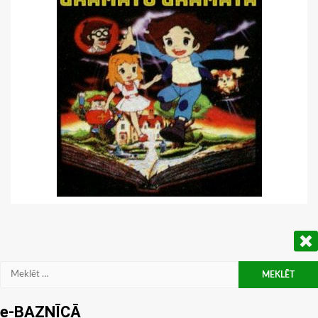
Meklēt:
e-BAZNĪCĀ