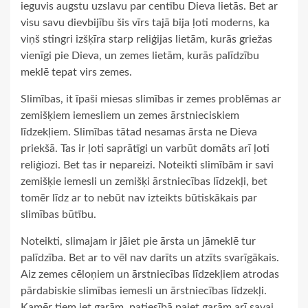
ieguvis augstu uzslavu par centību Dieva lietās. Bet ar
visu savu dievbijību šis vīrs tajā bija ļoti moderns, ka
viņš stingri izšķīra starp reliģijas lietām, kurās griežas
vienīgi pie Dieva, un zemes lietām, kurās palīdzību
meklē tepat virs zemes.
Slimības, it īpaši miesas slimības ir zemes problēmas ar
zemišķiem iemesliem un zemes ārstnieciskiem
līdzekļiem. Slimības tātad nesamas ārsta ne Dieva
priekšā. Tas ir ļoti saprātīgi un varbūt domāts arī ļoti
reliģiozi. Bet tas ir nepareizi. Noteikti slimībām ir savi
zemišķie iemesli un zemišķi ārstniecības līdzekļi, bet
tomēr līdz ar to nebūt nav izteikts būtiskākais par
slimības būtību.
Noteikti, slimajam ir jāiet pie ārsta un jāmeklē tur
palīdzība. Bet ar to vēl nav darīts un atzīts svarīgākais.
Aiz zemes cēloņiem un ārstniecības līdzekļiem atrodas
pārdabiskie slimības iemesli un ārstniecības līdzekļi.
Kamēr tiem iet garām, patiesībā paiet garām arī savai