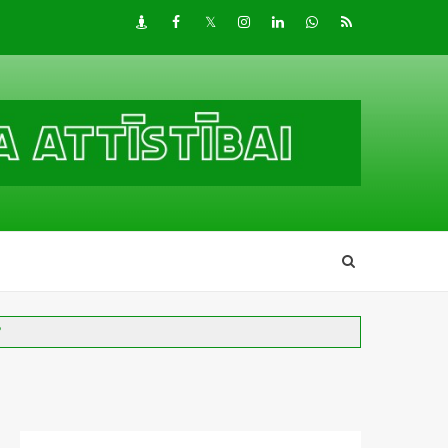
Draugiem
Facebook
Twitter
Instagram
LinkedIn
whatsapp
RSS
?