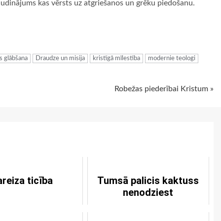
ludinājums kas vērsts uz atgriešanos un grēku piedošanu.
ugiem
s glābšana
Draudze un misija
kristīgā mīlestība
modernie teologi
Robežas piederībai Kristum »
reiza ticība
Tumsā palicis kaktuss
nenodziest