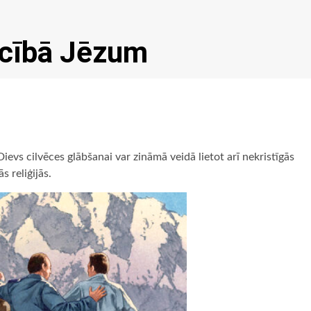
ticībā Jēzum
ievs cilvēces glābšanai var zināmā veidā lietot arī nekristīgās
s reliģijās.