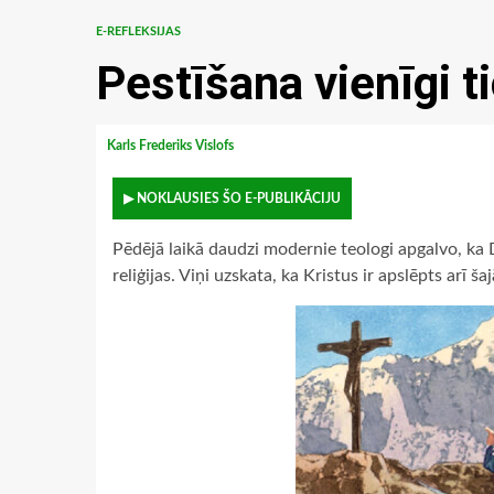
E-REFLEKSIJAS
Pestīšana vienīgi 
Karls Frederiks Vislofs
▶ NOKLAUSIES ŠO E-PUBLIKĀCIJU
Pēdējā laikā daudzi modernie teologi apgalvo, ka D
reliģijas. Viņi uzskata, ka Kristus ir apslēpts arī šajā