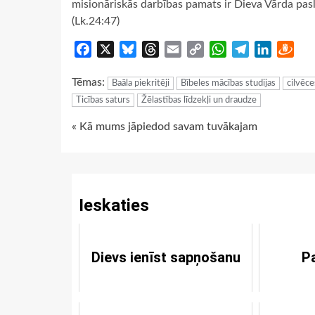
misionāriskās darbības pamats ir Dieva Vārda pas
(Lk.24:47)
Facebook
X
Bluesky
Threads
Email
Copy
WhatsApp
Telegram
LinkedIn
Dra
Link
Tēmas:
Baāla piekritēji
Bībeles mācības studijas
cilvēce
Ticības saturs
Žēlastības līdzekļi un draudze
Continue
« Kā mums jāpiedod savam tuvākajam
Reading
Ieskaties
Dievs ienīst sapņošanu
Pa