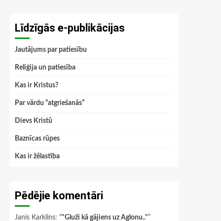
Līdzīgās e-publikācijas
Jautājums par patiesību
Reliģija un patiesība
Kas ir Kristus?
Par vārdu “atgriešanās”
Dievs Kristū
Baznīcas rūpes
Kas ir žēlastība
Pēdējie komentāri
Janis Karklins
: “
"Gluži kā gājiens uz Aglonu.."
”