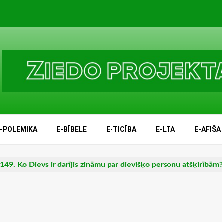
E-POLEMIKA
E-BĪBELE
E-TICĪBA
E-LTA
E-AFIŠA
149. Ko Dievs ir darījis zināmu par dievišķo personu atšķirībām