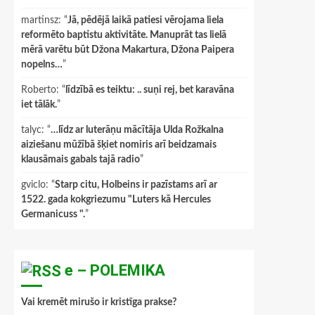
martinsz
: “
Jā, pēdējā laikā patiesi vērojama liela
reformēto baptistu aktivitāte. Manuprāt tas lielā
mērā varētu būt Džona Makartura, Džona Paipera
nopelns…
”
Roberto
: “
līdzībā es teiktu: .. suņi rej, bet karavāna
iet tālāk.
”
talyc
: “
…līdz ar luterāņu mācītāja Ulda Rožkalna
aiziešanu mūžībā šķiet nomiris arī beidzamais
klausāmais gabals tajā radio
”
gviclo
: “
Starp citu, Holbeins ir pazīstams arī ar
1522. gada kokgriezumu "Luters kā Hercules
Germanicuss ".
”
e – POLEMIKA
Vai kremēt mirušo ir kristīga prakse?