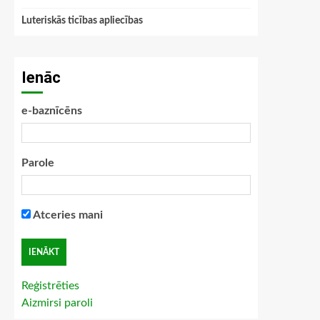
Luteriskās ticības apliecības
Ienāc
e-baznīcēns
Parole
Atceries mani
Reģistrēties
Aizmirsi paroli