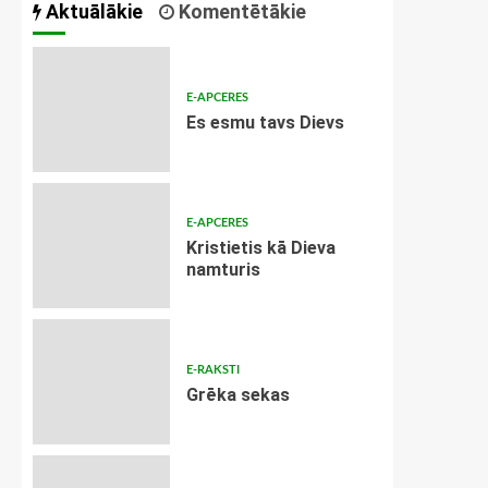
Aktuālākie
Komentētākie
E-APCERES
Es esmu tavs Dievs
E-APCERES
Kristietis kā Dieva
namturis
E-RAKSTI
Grēka sekas