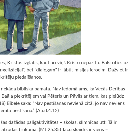
es, Kristus izglābs, kaut arī viņš Kristu nepazītu. Balstoties uz
ģelizācijai”, bet “dialogam” ir jābūt misijas ierocim. Dažviet ir
ekritēju piedalīšanos.
i nav nekāda bibliska pamata. Nav iedomājams, ka Vecās Derības
 Baāla piekritējiem vai Pēteris un Pāvils ar tiem, kas pielūdz
8) Bībele saka: “Nav pestīšanas nevienā citā, jo nav neviens
emta pestīšana.” (Ap.d.4:12)
ušas dažādas palīgaktivitātes – skolas, slimnīcas utt. Tā ir
s atrodas trūkumā. (Mt.25:35) Taču skaidrs ir viens –