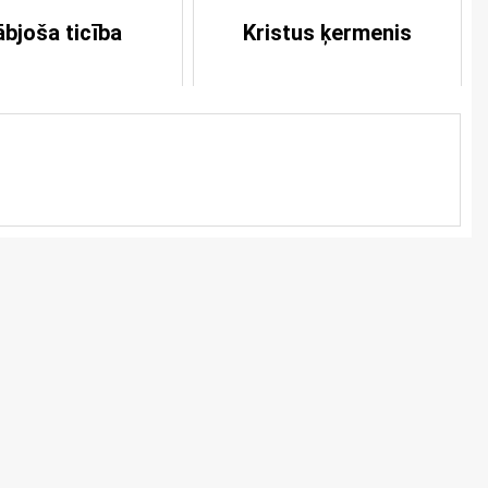
ābjoša ticība
Kristus ķermenis