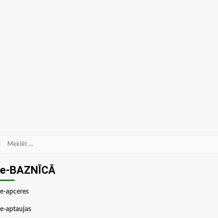
Meklēt:
e-BAZNĪCĀ
e-apceres
e-aptaujas