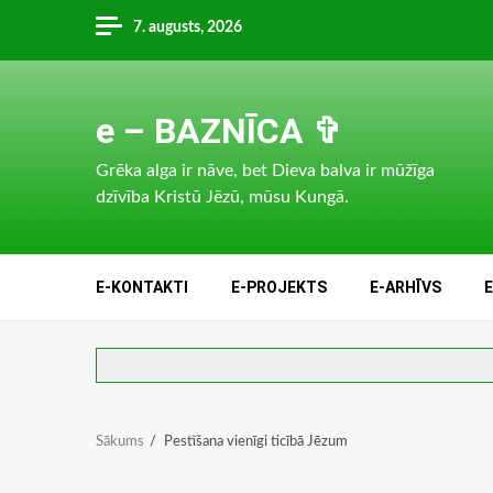
Skip
7. augusts, 2026
to
content
e – BAZNĪCA ✞
Grēka alga ir nāve, bet Dieva balva ir mūžīga
dzīvība Kristū Jēzū, mūsu Kungā.
E-KONTAKTI
E-PROJEKTS
E-ARHĪVS
Sākums
Pestīšana vienīgi ticībā Jēzum