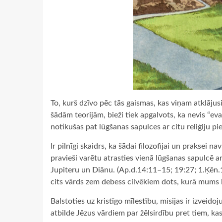
To, kurš dzīvo pēc tās gaismas, kas viņam atklājusi
šādām teorijām, bieži tiek apgalvots, ka nevis “evaņ
notikušas pat lūgšanas sapulces ar citu reliģiju pi
Ir pilnīgi skaidrs, ka šādai filozofijai un prakse
pravieši varētu atrasties vienā lūgšanas sapulcē ar
Jupiteru un Diānu. (Ap.d.14:11–15; 19:27; 1.Ķēn.1
cits vārds zem debess cilvēkiem dots, kurā mums l
Balstoties uz kristīgo mīlestību, misijas ir izveidoj
atbilde Jēzus vārdiem par žēlsirdību pret tiem, ka