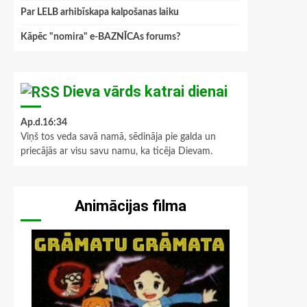
Par LELB arhibīskapa kalpošanas laiku
Kāpēc "nomira" e-BAZNĪCAs forums?
Dieva vārds katrai dienai
Ap.d.16:34
Viņš tos veda savā namā, sēdināja pie galda un
priecājās ar visu savu namu, ka ticēja Dievam.
Animācijas filma