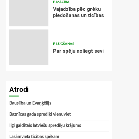
E-MĀCĪBA
Vajadzība pēc grēku
piedošanas un ticības
E-LŪGŠANAS
Par spēju noliegt sevi
Atrodi
Bauslība un Evaņģēlijs
Baznīcas gada sprediķi vienuviet
Ilgi gaidītais latviešu sprediķu krājums
Lasāmviela ticības spēkam