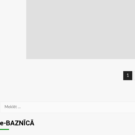
Zi
1
na
Meklēt:
e-BAZNĪCĀ