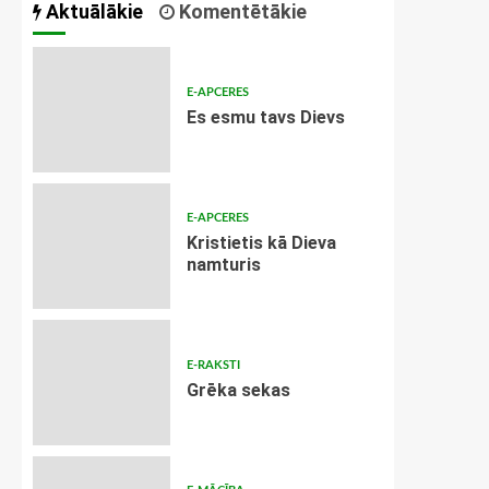
Aktuālākie
Komentētākie
E-APCERES
Es esmu tavs Dievs
E-APCERES
Kristietis kā Dieva
namturis
E-RAKSTI
Grēka sekas