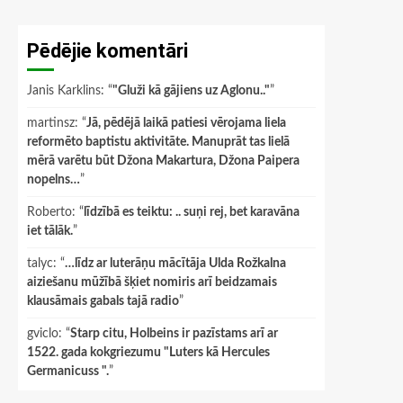
Pēdējie komentāri
Janis Karklins
: “
"Gluži kā gājiens uz Aglonu.."
”
martinsz
: “
Jā, pēdējā laikā patiesi vērojama liela
reformēto baptistu aktivitāte. Manuprāt tas lielā
mērā varētu būt Džona Makartura, Džona Paipera
nopelns…
”
Roberto
: “
līdzībā es teiktu: .. suņi rej, bet karavāna
iet tālāk.
”
talyc
: “
…līdz ar luterāņu mācītāja Ulda Rožkalna
aiziešanu mūžībā šķiet nomiris arī beidzamais
klausāmais gabals tajā radio
”
gviclo
: “
Starp citu, Holbeins ir pazīstams arī ar
1522. gada kokgriezumu "Luters kā Hercules
Germanicuss ".
”