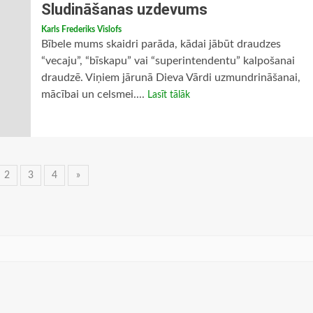
Sludināšanas uzdevums
Karls Frederiks Vislofs
Bībele mums skaidri parāda, kādai jābūt draudzes
“vecaju”, “bīskapu” vai “superintendentu” kalpošanai
draudzē. Viņiem jārunā Dieva Vārdi uzmundrināšanai,
mācībai un celsmei....
Lasīt tālāk
ņu
2
3
4
»
vigācija