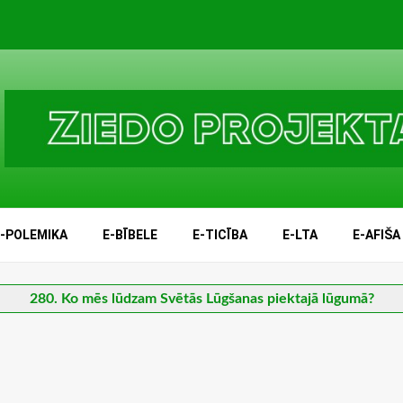
E-POLEMIKA
E-BĪBELE
E-TICĪBA
E-LTA
E-AFIŠA
280. Ko mēs lūdzam Svētās Lūgšanas piektajā lūgumā?