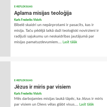
E-REFLEKSIJAS
Aplama misijas teoloģija
Karls Frederiks Vislofs
Bībelē skaidri un nepārprotami ir pasacīts, kas ir
misija. Taču pēdējā laikā daži teoloģiski novirzieni ir
radījuši sajukumu un neskaidrības jautājumā par
misijas pamatuzdevumiem....
Lasīt tālāk
E-REFLEKSIJAS
Jēzus ir miris par visiem
Karls Frederiks Vislofs
Mēs darbojamies misijas laukā tāpēc, ka Jēzus ir miris
par visiem un Dievs vēlas glābt visus....
Lasīt tālāk