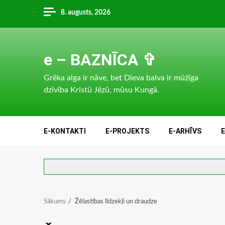
Skip
8. augusts, 2026
to
content
e – BAZNĪCA ✞
Grēka alga ir nāve, bet Dieva balva ir mūžīga
dzīvība Kristū Jēzū, mūsu Kungā.
E-KONTAKTI
E-PROJEKTS
E-ARHĪVS
Sākums
Žēlastības līdzekļi un draudze