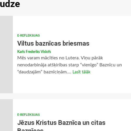
audze
E-REFLEKSIJAS
Viltus baznīcas briesmas
Karls Frederiks Vislofs
Mēs varam mācīties no Lutera. Viņu pārāk
nenodarbināja atšķirības starp “vienīgo” Baznīcu un
“daudzajām” baznīciņām....
Lasīt tālāk
E-REFLEKSIJAS
Jēzus Kristus Baznīca un citas
Baznīcas