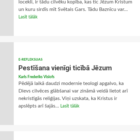
locekli, ir tādu cilvēku kopība, kas tic Jēzum Kristum
un kuru sirdīs mīt Svētais Gars. Tādu Baznīcu var...
Lasīt tālāk
E-REFLEKSIJAS
Pestīšana vienīgi ticībā Jēzum
Karls Frederiks Vislofs
Pēdējā laikā daudzi modernie teologi apgalvo, ka
Dievs cilvēces glābšanai var zināmā veidā lietot arī
nekristīgās reliģijas. Viņi uzskata, ka Kristus ir
apslēpts arī šajās...
Lasīt tālāk