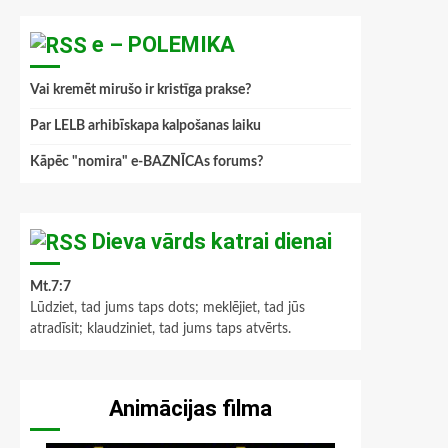
e – POLEMIKA
Vai kremēt mirušo ir kristīga prakse?
Par LELB arhibīskapa kalpošanas laiku
Kāpēc "nomira" e-BAZNĪCAs forums?
Dieva vārds katrai dienai
Mt.7:7
Lūdziet, tad jums taps dots; meklējiet, tad jūs
atradīsit; klaudziniet, tad jums taps atvērts.
Animācijas filma