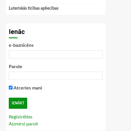
Luteriskās ticības apliecības
Ienāc
e-baznīcēns
Parole
Atceries mani
Reģistrēties
Aizmirsi paroli