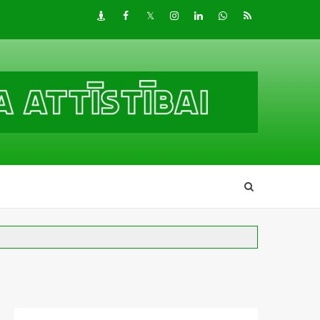
Draugiem
Facebook
Twitter
Instagram
LinkedIn
whatsapp
RSS