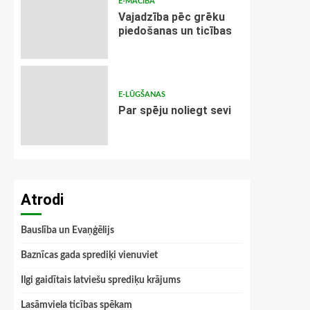
E-MĀCĪBA
Vajadzība pēc grēku
piedošanas un ticības
E-LŪGŠANAS
Par spēju noliegt sevi
Atrodi
Bauslība un Evaņģēlijs
Baznīcas gada sprediķi vienuviet
Ilgi gaidītais latviešu sprediķu krājums
Lasāmviela ticības spēkam