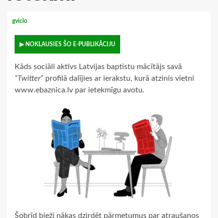
gviclo
▶ NOKLAUSIES ŠO E-PUBLIKĀCIJU
Kāds sociāli aktīvs Latvijas baptistu mācītājs savā
“Twitter”
profilā dalījies ar ierakstu, kurā atzinis vietni
www.ebaznica.lv par ietekmīgu avotu.
Šobrīd bieži nākas dzirdēt pārmetumus par atraušanos