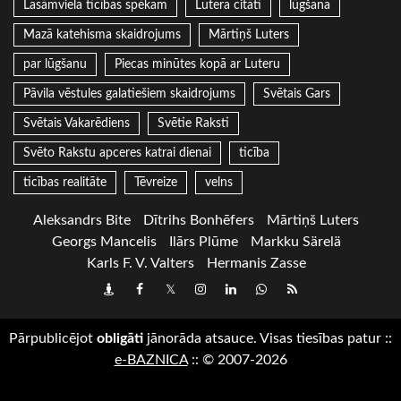
Lasāmviela ticības spēkam
Lutera citāti
lūgšana
Mazā katehisma skaidrojums
Mārtiņš Luters
par lūgšanu
Piecas minūtes kopā ar Luteru
Pāvila vēstules galatiešiem skaidrojums
Svētais Gars
Svētais Vakarēdiens
Svētie Raksti
Svēto Rakstu apceres katrai dienai
ticība
ticības realitāte
Tēvreize
velns
Aleksandrs Bite
Dītrihs Bonhēfers
Mārtiņš Luters
Georgs Mancelis
Ilārs Plūme
Markku Särelä
Karls F. V. Valters
Hermanis Zasse
Draugiem
Facebook
Twitter
Instagram
LinkedIn
whatsapp
RSS
Pārpublicējot
obligāti
jānorāda atsauce. Visas tiesības patur
::
e-BAZNICA
::
© 2007-2026