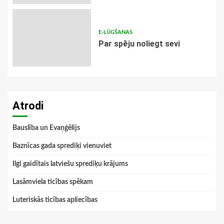
E-LŪGŠANAS
Par spēju noliegt sevi
Atrodi
Bauslība un Evaņģēlijs
Baznīcas gada sprediķi vienuviet
Ilgi gaidītais latviešu sprediķu krājums
Lasāmviela ticības spēkam
Luteriskās ticības apliecības