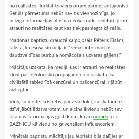
no realitātes. Turklāt to viens otram pārmet antagonisti.
Bet šis pārmetums nebūt nav tik viennozīmīgs, jo
milzīga informācijas plūsma cenšas radīt realitāti, proti,
atrauti no realitātes kaut kas tiek pasniegts kā reāls.
Madonas baptistu draudzē kalpojošais Pēteris Eisāns
raksta, ka esošā situācija ir “zemas informācijas
daudzveidības burbuļa nomācošais uzvaras gājiens.”
Mācītājs uzskata, ka mediji, kas ir atrauti no realitātes,
kļūst par ideoloģisku propagandu, un uzskata, ka
civilizētā sabiedrībā cenzūrai un pašcenzūrai ir jābūt
aizliegtai.
Viņš, kā modrs kristietis, pauž viedokli, ka skatam uz
dzīvi jābūt līdzsvarotam, un aicina ikvienu nebūt sev
tīkamās informācijas gūsteknim, kā arī
norāda
uz e-
BAZNĪCU kā vienu no galvenajiem influenceriem.
Minētais baptistu mācītājs jau iepriekš bija dalījies ar