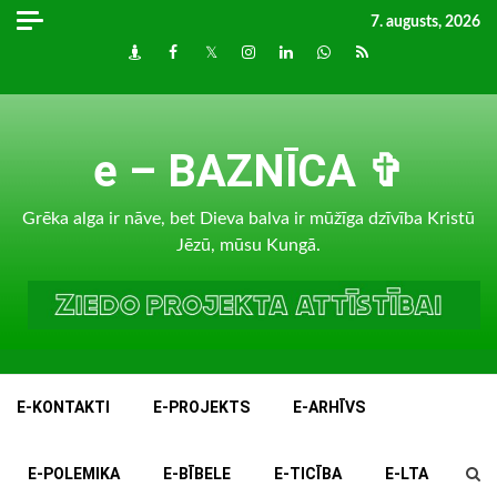
Skip
7. augusts, 2026
to
Draugiem
Facebook
Twitter
Instagram
LinkedIn
whatsapp
RSS
content
e – BAZNĪCA ✞
Grēka alga ir nāve, bet Dieva balva ir mūžīga dzīvība Kristū
Jēzū, mūsu Kungā.
E-KONTAKTI
E-PROJEKTS
E-ARHĪVS
E-POLEMIKA
E-BĪBELE
E-TICĪBA
E-LTA