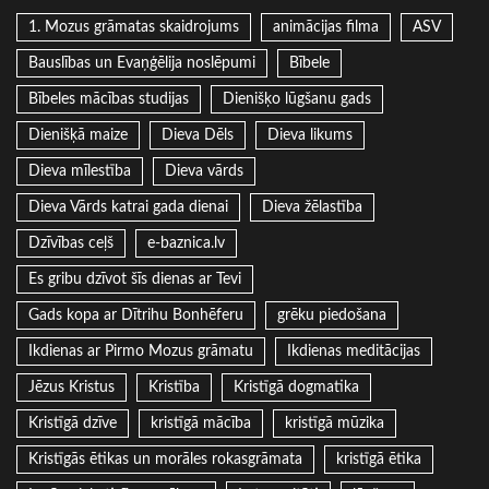
1. Mozus grāmatas skaidrojums
animācijas filma
ASV
Bauslības un Evaņģēlija noslēpumi
Bībele
Bībeles mācības studijas
Dienišķo lūgšanu gads
Dienišķā maize
Dieva Dēls
Dieva likums
Dieva mīlestība
Dieva vārds
Dieva Vārds katrai gada dienai
Dieva žēlastība
Dzīvības ceļš
e-baznica.lv
Es gribu dzīvot šīs dienas ar Tevi
Gads kopa ar Dītrihu Bonhēferu
grēku piedošana
Ikdienas ar Pirmo Mozus grāmatu
Ikdienas meditācijas
Jēzus Kristus
Kristība
Kristīgā dogmatika
Kristīgā dzīve
kristīgā mācība
kristīgā mūzika
Kristīgās ētikas un morāles rokasgrāmata
kristīgā ētika