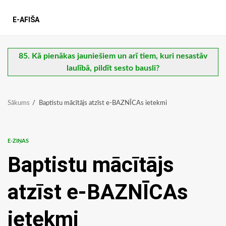
E-AFIŠA
85. Kā pienākas jauniešiem un arī tiem, kuri nesastāv
laulībā, pildīt sesto bausli?
Sākums
Baptistu mācītājs atzīst e-BAZNĪCAs ietekmi
E-ZIŅAS
Baptistu mācītājs
atzīst e-BAZNĪCAs
ietekmi