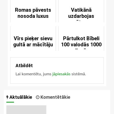
Romas pāvests
Vatikānā
nosoda luxus
uzdarbojas
sātans
Vīrs pieķer sievu
Pārtulkot Bībeli
gultā ar mācītāju
100 valodās 1000
dienās
Atbildēt
Lai komentētu, jums
jāpiesakās
sistēmā.
Aktuālākie
Komentētākie