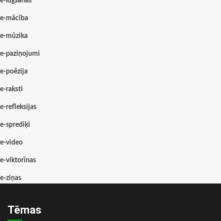
e-lūgšanas
e-mācība
e-mūzika
e-paziņojumi
e-poēzija
e-raksti
e-refleksijas
e-sprediķi
e-video
e-viktorīnas
e-ziņas
Tēmas