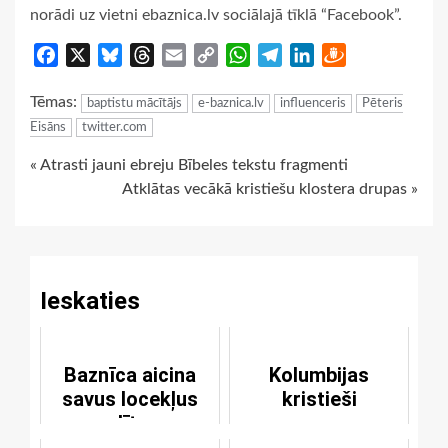
norādi uz vietni ebaznica.lv sociālajā tīklā “Facebook”.
Facebook
X
Bluesky
Threads
Email
Copy
WhatsApp
Telegram
LinkedIn
Draugiem
Link
Tēmas:
baptistu mācītājs
e-baznica.lv
influenceris
Pēteris
Eisāns
twitter.com
Continue
« Atrasti jauni ebreju Bībeles tekstu fragmenti
Atklātas vecākā kristiešu klostera drupas »
Reading
Ieskaties
Baznīca aicina
Kolumbijas
savus locekļus
kristieši
sodīt par
lamāšanos