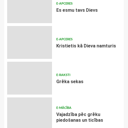
E-APCERES
Es esmu tavs Dievs
E-APCERES
Kristietis kā Dieva namturis
E-RAKSTI
Grēka sekas
E-MĀCĪBA
Vajadzība pēc grēku
piedošanas un ticības