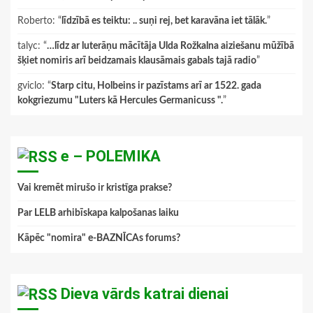
Roberto
: “
līdzībā es teiktu: .. suņi rej, bet karavāna iet tālāk.
”
talyc
: “
…līdz ar luterāņu mācītāja Ulda Rožkalna aiziešanu mūžībā
šķiet nomiris arī beidzamais klausāmais gabals tajā radio
”
gviclo
: “
Starp citu, Holbeins ir pazīstams arī ar 1522. gada
kokgriezumu "Luters kā Hercules Germanicuss ".
”
e – POLEMIKA
Vai kremēt mirušo ir kristīga prakse?
Par LELB arhibīskapa kalpošanas laiku
Kāpēc "nomira" e-BAZNĪCAs forums?
Dieva vārds katrai dienai