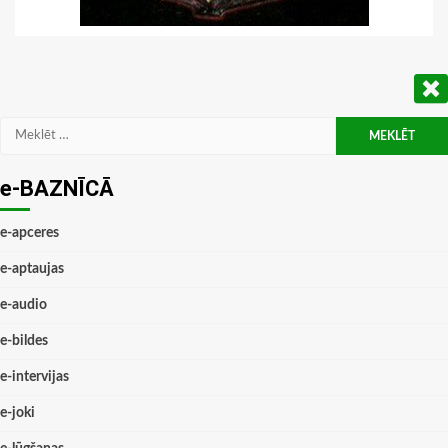
Meklēt:
e-BAZNĪCĀ
e-apceres
e-aptaujas
e-audio
e-bildes
e-intervijas
e-joki