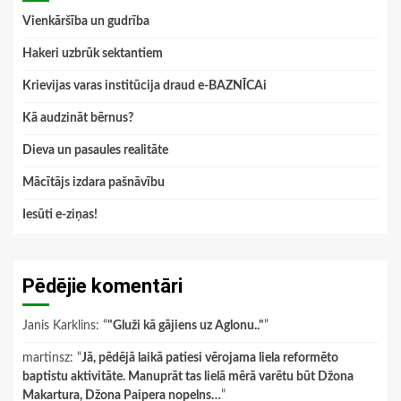
Vienkāršība un gudrība
Hakeri uzbrūk sektantiem
Krievijas varas institūcija draud e-BAZNĪCAi
Kā audzināt bērnus?
Dieva un pasaules realitāte
Mācītājs izdara pašnāvību
Iesūti e-ziņas!
Pēdējie komentāri
Janis Karklins
: “
"Gluži kā gājiens uz Aglonu.."
”
martinsz
: “
Jā, pēdējā laikā patiesi vērojama liela reformēto
baptistu aktivitāte. Manuprāt tas lielā mērā varētu būt Džona
Makartura, Džona Paipera nopelns…
”