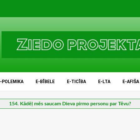
E-POLEMIKA
E-BĪBELE
E-TICĪBA
E-LTA
E-AFIŠA
154. Kādēļ mēs saucam Dieva pirmo personu par Tēvu?