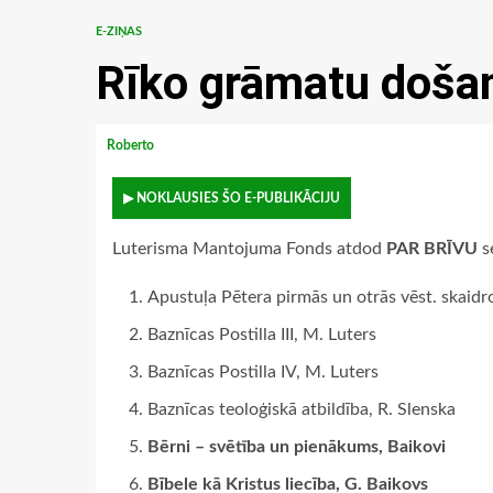
E-ZIŅAS
Rīko grāmatu došan
Roberto
▶ NOKLAUSIES ŠO E-PUBLIKĀCIJU
Luterisma Mantojuma Fonds atdod
PAR BRĪVU
s
Apustuļa Pētera pirmās un otrās vēst. skaidr
Baznīcas Postilla III, M. Luters
Baznīcas Postilla IV, M. Luters
Baznīcas teoloģiskā atbildība, R. Slenska
Bērni – svētība un pienākums, Baikovi
Bībele kā Kristus liecība, G. Baikovs