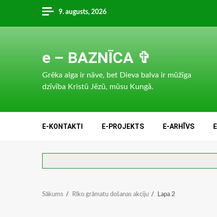
Skip
9. augusts, 2026
to
content
e – BAZNĪCA ✞
Grēka alga ir nāve, bet Dieva balva ir mūžīga
dzīvība Kristū Jēzū, mūsu Kungā.
E-KONTAKTI
E-PROJEKTS
E-ARHĪVS
Sākums
Rīko grāmatu došanas akciju
Lapa 2