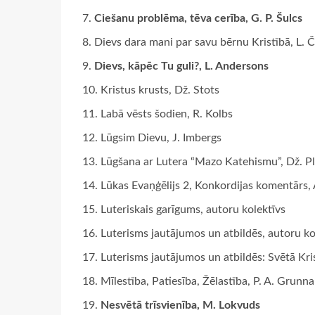
Ciešanu problēma, tēva cerība, G. P. Šulcs
Dievs dara mani par savu bērnu Kristībā, L. 
Dievs, kāpēc Tu guli?, L. Andersons
Kristus krusts, Dž. Stots
Labā vēsts šodien, R. Kolbs
Lūgsim Dievu, J. Imbergs
Lūgšana ar Lutera “Mazo Katehismu”, Dž. P
Lūkas Evaņģēlijs 2, Konkordijas komentārs, 
Luteriskais garīgums, autoru kolektīvs
Luterisms jautājumos un atbildēs, autoru ko
Luterisms jautājumos un atbildēs: Svētā Kris
Mīlestība, Patiesība, Žēlastība, P. A. Grunn
Nesvētā trīsvienība, M. Lokvuds