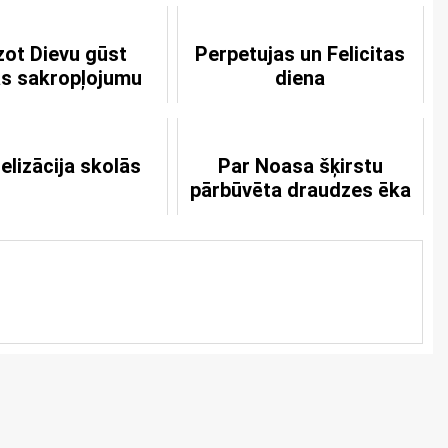
zot Dievu gūst
Perpetujas un Felicitas
s sakropļojumu
diena
elizācija skolās
Par Noasa šķirstu
pārbūvēta draudzes ēka