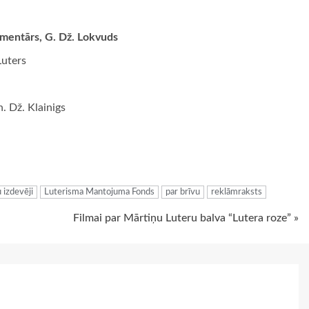
omentārs, G. Dž. Lokvuds
Luters
n. Dž. Klainigs
ugiem
 izdevēji
Luterisma Mantojuma Fonds
par brīvu
reklāmraksts
Filmai par Mārtiņu Luteru balva “Lutera roze” »