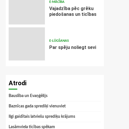
E-MĀCĪBA
Vajadzība pēc grēku
piedošanas un ticības
E-LŪGŠANAS
Par spēju noliegt sevi
Atrodi
Bauslība un Evaņģēlijs
Baznīcas gada sprediķi vienuviet
Ilgi gaidītais latviešu sprediķu krājums
Lasāmviela ticības spēkam