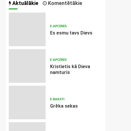
Aktuālākie
Komentētākie
E-APCERES
Es esmu tavs Dievs
E-APCERES
Kristietis kā Dieva
namturis
E-RAKSTI
Grēka sekas