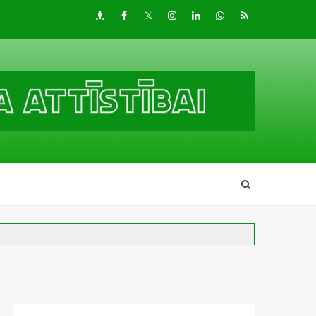
Draugiem
Facebook
Twitter
Instagram
LinkedIn
whatsapp
RSS