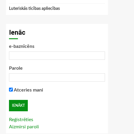
Luteriskās ticības apliecības
Ienāc
e-baznīcēns
Parole
Atceries mani
Reģistrēties
Aizmirsi paroli