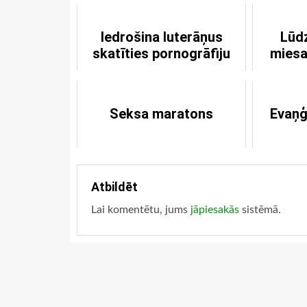
Iedrošina luterāņus
Lūd
skatīties pornogrāfiju
miesa
Seksa maratons
Evaņģ
Atbildēt
Lai komentētu, jums
jāpiesakās
sistēmā.