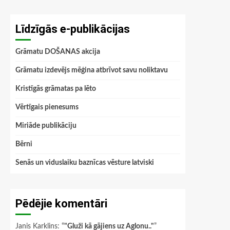
Līdzīgās e-publikācijas
Grāmatu DOŠANAS akcija
Grāmatu izdevējs mēģina atbrīvot savu noliktavu
Kristīgās grāmatas pa lēto
Vērtīgais pienesums
Miriāde publikāciju
Bērni
Senās un viduslaiku baznīcas vēsture latviski
Pēdējie komentāri
Janis Karklins
: “
"Gluži kā gājiens uz Aglonu.."
”