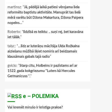
martinsz
: “
Jā, pēdējā laikā patiesi vērojama liela
reformēto baptistu aktivitāte. Manuprāt tas lielā
mērā varētu būt Džona Makartura, Džona Paipera
nopelns…
”
Roberto
: “
līdzībā es teiktu: .. suņi rej, bet karavāna
iet tālāk.
”
talyc
: “
…līdz ar luterāņu mācītāja Ulda Rožkalna
aiziešanu mūžībā šķiet nomiris arī beidzamais
klausāmais gabals tajā radio
”
gviclo
: “
Starp citu, Holbeins ir pazīstams arī ar
1522. gada kokgriezumu "Luters kā Hercules
Germanicuss ".
”
e – POLEMIKA
Vai kremēt mirušo ir kristīga prakse?