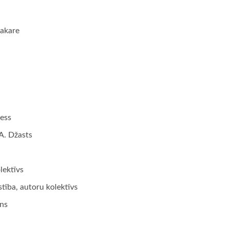
Čakare
less
A. Džasts
lektīvs
tība, autoru kolektīvs
ans