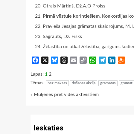
Otrais Mārtiņš, Dž.A.O Proiss
Pirmā vēstule korintiešiem, Konkordijas k
Pravieša Jesajas grāmatas skaidrojums, M. 
Sagrauts, Dž. Fisks
Žēlastība un atkal žēlastība, garīgums šodie
Facebook
X
Bluesky
Threads
Email
Copy
WhatsApp
Telegram
LinkedIn
Dra
Link
Lapas:
1
2
Tēmas:
bez maksas
došanas akcija
grāmatas
grāmatu
Continue
« Mūķenes pret vides aktīvistiem
Reading
Ieskaties