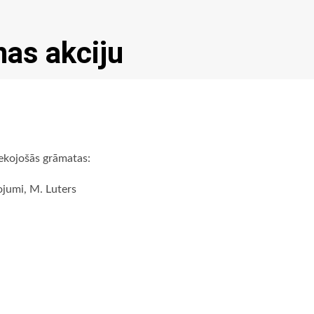
as akciju
ekojošās grāmatas:
ojumi, M. Luters