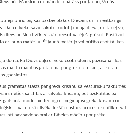
is Dievs pēc Markiona domām bija pārāks par ļauno, Vecās
ākotnējs princips, kas pastāv blakus Dievam, un ir neatkarīgs
. Daļa cilvēku savu sākotni rodot ļaunajā dievā, un tādēļ viņi
ais dievs un šie cilvēki vispār neesot varējuši grēkot. Pastāvot
ta ar ļauno matēriju. Šī ļaunā matērija vai būtība esot tā, kas
ja doma, ka Dievs daļu cilvēku esot nolēmis pazušanai, kas
lvenās maldu mācības jautājumā par grēka izcelsmi, ar kurām
nas gadsimtos.
us grāmatas stāsts par grēkā krišanu kā vēsturisku faktu tiek
irs netiek saistītas ar cilvēka krišanu, bet uzskatītas par
 gadsimta modernie teologi ir mēģinājuši grēkā krišanu un
oģiski – vai nu kā cilvēka iekšējo psihes procesu konfliktu vai
 uzskati nav savienojami ar Bībeles mācību par grēka