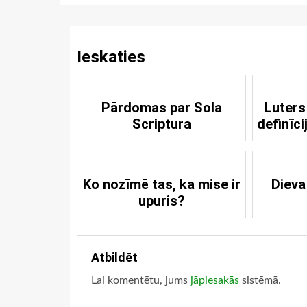
Reading
Ieskaties
Pārdomas par Sola
Luters
Scriptura
definīc
Ko nozīmē tas, ka mise ir
Dieva
upuris?
Atbildēt
Lai komentētu, jums
jāpiesakās
sistēmā.