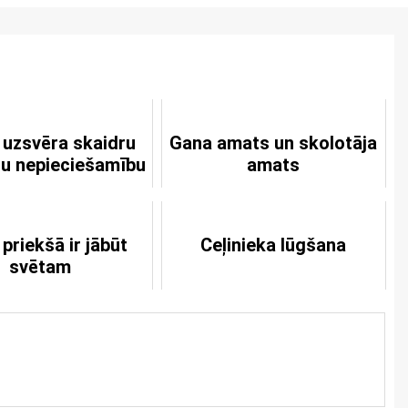
 uzsvēra skaidru
Gana amats un skolotāja
iju nepieciešamību
amats
 priekšā ir jābūt
Ceļinieka lūgšana
svētam