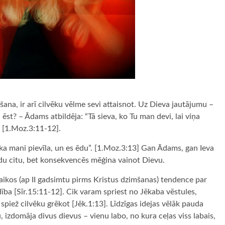
ana, ir arī cilvēku vēlme sevi attaisnot. Uz Dieva jautājumu –
 ēst? – Ādams atbildēja: “Tā sieva, ko Tu man devi, lai viņa
” [1.Moz.3:11-12].
ska mani pievīla, un es ēdu”. [1.Moz.3:13] Gan Ādams, gan Ieva
ādu citu, bet konsekvencēs mēģina vainot Dievu.
aikos (ap II gadsimtu pirms Kristus dzimšanas) tendence par
dība [Sīr.15:11-12]. Cik varam spriest no Jēkaba vēstules,
 spiež cilvēku grēkot [Jēk.1:13]. Līdzīgas idejas vēlāk pauda
, izdomāja divus dievus – vienu labo, no kura ceļas viss labais,