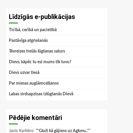
Līdzīgās e-publikācijas
Ticībā, cerībā un pacietībā
Pastāvīga atgriešanās
Tēvreizes trešās lūgšanas saturs
Dievs, kāpēc tu esi mums tik tuvu?
Dievs uzvar tiesā
Par miesas augšāmcelšanos
Labas sirdsapziņas izlūgšanās Dievā
Pēdējie komentāri
Janis Karklins
: “
"Gluži kā gājiens uz Aglonu.."
”