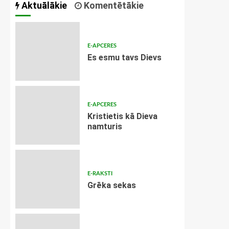
Aktuālākie
Komentētākie
E-APCERES
Es esmu tavs Dievs
E-APCERES
Kristietis kā Dieva
namturis
E-RAKSTI
Grēka sekas