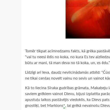
Tomēr tikpat acīmredzams fakts, kā grēka pastāvēš
“vai tu neesi ēdis no koka, no kura Es tev aizliedzu
būtu ar mani, tā man deva no tā koka, un, es ēdu.
Līdzīgi arī Ieva, daudz nevilcinādamās atbild: “Čū
ne tikai cenšas novelt vainu no sevis un vainot k
Kā to liecina Sīraka gudrības grāmata, Makabeju l
saviem grēkiem vainot Dievu, bijusi izplatīta parā
apustuļu laikos pastāvējis viedoklis, ka Dievs pats
gnostiķi, bet Markions
*
, lai grēkā nevainotu Dievu