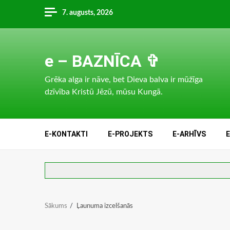
Skip
7. augusts, 2026
to
content
e – BAZNĪCA ✞
Grēka alga ir nāve, bet Dieva balva ir mūžīga
dzīvība Kristū Jēzū, mūsu Kungā.
E-KONTAKTI
E-PROJEKTS
E-ARHĪVS
Sākums
Ļaunuma izcelšanās