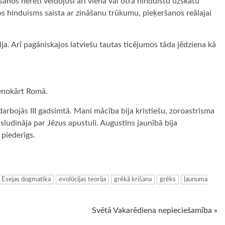
anos nereti veidojuši arī vienā vai otrā hinduistu uzskatu
os hinduisms saista ar zināšanu trūkumu, pieķeršanos reālajai
zija. Arī pagāniskajos latviešu tautas ticējumos tāda jēdziena kā
venokārt Romā.
darbojās III gadsimtā. Mani mācība bija kristiešu, zoroastrisma
udināja par Jēzus apustuli. Augustīns jaunībā bija
 piederīgs.
ugiem
Esejas dogmatika
evolūcijas teorija
grēkā krišana
grēks
ļaunuma
Svētā Vakarēdiena nepieciešamība »