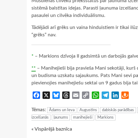
Mūsdienās cilvēku priekšstatus par ļaunuma izcelš
sistēmā balstītas idejas. Parasti ļaunuma izcelšan
pasaulei un cilvēka individuālismu.
Tādējādi arī grēks un vaina hinduistiem ir tikai ilū
“grēks” nav.
*
– Markions dzīvoja II gadsimtā un darbojās gal
**
– Manihejieši bija pravieša Mani sekotāji, kurš 
un budisma uzskatu sajaukums. Pats Mani sevi pasl
pievienojies manihejiešu sektai un 9 gadus bija tai
Facebook
X
Bluesky
Threads
Email
Copy
WhatsApp
Telegram
LinkedIn
Dra
Link
Tēmas:
Ādams un Ieva
Augustīns
dabiskās parādības
izcelšanās
ļaunums
manihejieši
Markions
Continue
« Vispārējā baznīca