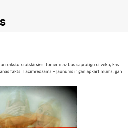
s
 un raksturu atšķirsies, tomēr maz būs saprātīgu cilvēku, kas
anas fakts ir acīmredzams – ļaunums ir gan apkārt mums, gan