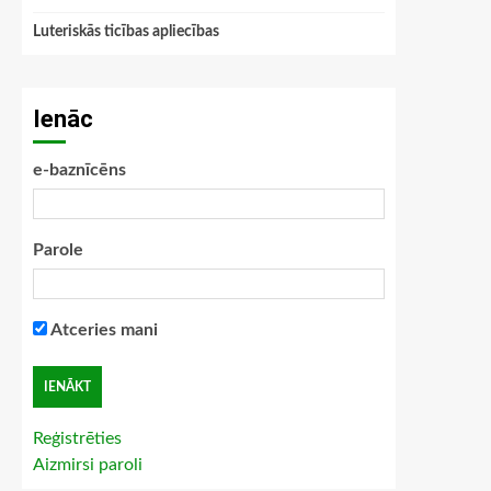
Luteriskās ticības apliecības
Ienāc
e-baznīcēns
Parole
Atceries mani
Reģistrēties
Aizmirsi paroli