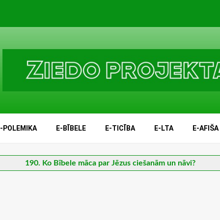
E-POLEMIKA
E-BĪBELE
E-TICĪBA
E-LTA
E-AFIŠA
190. Ko Bībele māca par Jēzus ciešanām un nāvi?