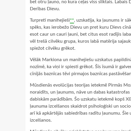
bet otru ļauno, no kura ceļas viss sliktais. Laba
Derības Dievu.
Turpretī manihejieši
**
, uzskatīja, ka ļaunums ir s
spēks, kas ierobežo Dievu un pret kuru Dievs cīnās
esot caur un cauri ļauni, bet citus esot radījis lab
vēl trešā cilvēku grupa, kuros labā matērija sajauk
spiežot cilvēku grēkot.
Vēlāk Markiona un manihejiešu uzskatus papildinā
nozīmē, ka viņi ir spiesti grēkot. Šīs īsumā ir ga
cīnījās baznīcas tēvi pirmajos baznīcas pastāvēša
Mūsdienās evolūcijas teorijas ietekmē Pirmās Moz
noraidīts, un ļaunums, nāve un dabas katastrofas va
dabiskām parādībām. Šo uzskatu ietekmē kopš XIX
ļaunuma izcelšanos skaidrot psiholoģiski un sociol
arī kā apkārtējās sabiedrības radītu ļaunumu. Šie
izcelšanos.