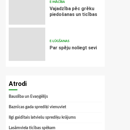
E-MĀCĪBA
Vajadzība pēc grēku
piedošanas un ticības
E-LŪGŠANAS
Par spēju noliegt sevi
Atrodi
Bauslība un Evaņģēlijs
Baznīcas gada sprediķi vienuviet
Ilgi gaidītais latviešu sprediķu krājums
Lasāmviela ticības spēkam