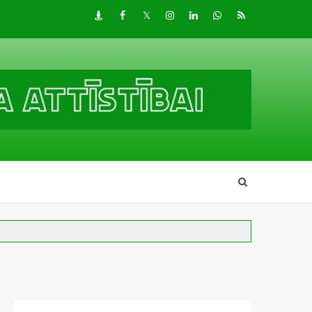
Draugiem
Facebook
Twitter
Instagram
LinkedIn
whatsapp
RSS