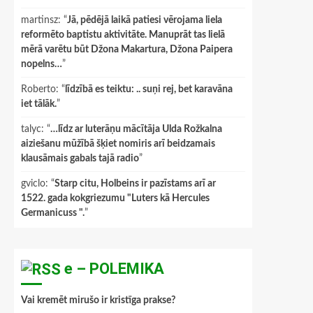
martinsz
: “
Jā, pēdējā laikā patiesi vērojama liela
reformēto baptistu aktivitāte. Manuprāt tas lielā
mērā varētu būt Džona Makartura, Džona Paipera
nopelns…
”
Roberto
: “
līdzībā es teiktu: .. suņi rej, bet karavāna
iet tālāk.
”
talyc
: “
…līdz ar luterāņu mācītāja Ulda Rožkalna
aiziešanu mūžībā šķiet nomiris arī beidzamais
klausāmais gabals tajā radio
”
gviclo
: “
Starp citu, Holbeins ir pazīstams arī ar
1522. gada kokgriezumu "Luters kā Hercules
Germanicuss ".
”
e – POLEMIKA
Vai kremēt mirušo ir kristīga prakse?