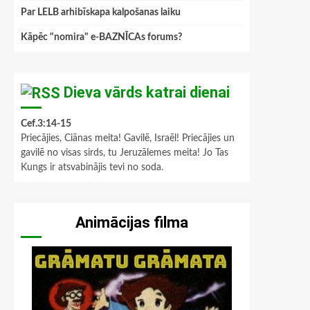
Par LELB arhibīskapa kalpošanas laiku
Kāpēc "nomira" e-BAZNĪCAs forums?
Dieva vārds katrai dienai
Cef.3:14-15
Priecājies, Ciānas meita! Gavilē, Israēl! Priecājies un
gavilē no visas sirds, tu Jeruzālemes meita! Jo Tas
Kungs ir atsvabinājis tevi no soda.
Animācijas filma