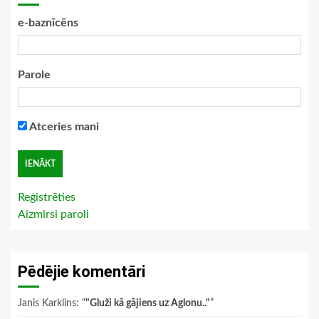
e-baznīcēns
Parole
Atceries mani
Reģistrēties
Aizmirsi paroli
Pēdējie komentāri
Janis Karklins
: “
"Gluži kā gājiens uz Aglonu.."
”