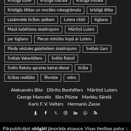
Kristīgā dzīve
kristīgā mācība
kristīgā mūzika
Kristīgās ētikas un morāles rokasgrāmata
kristīgā ētika
Lasāmviela ticības spēkam
Lutera citāti
lūgšana
Mazā katehisma skaidrojums
Mārtiņš Luters
par lūgšanu
Piecas minūtes kopā ar Luteru
Pāvila vēstules galatiešiem skaidrojums
Svētais Gars
Svētais Vakarēdiens
Svētie Raksti
Svēto Rakstu apceres katrai dienai
ticība
ticības realitāte
Tēvreize
velns
Aleksandrs Bite
Dītrihs Bonhēfers
Mārtiņš Luters
Georgs Mancelis
Ilārs Plūme
Markku Särelä
Karls F. V. Valters
Hermanis Zasse
Draugiem
Facebook
Twitter
Instagram
LinkedIn
whatsapp
RSS
Pārpublicējot
obligāti
jānorāda atsauce. Visas tiesības patur
::