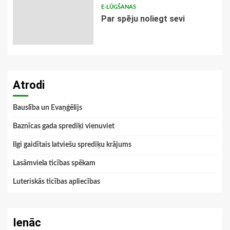
E-LŪGŠANAS
Par spēju noliegt sevi
Atrodi
Bauslība un Evaņģēlijs
Baznīcas gada sprediķi vienuviet
Ilgi gaidītais latviešu sprediķu krājums
Lasāmviela ticības spēkam
Luteriskās ticības apliecības
Ienāc