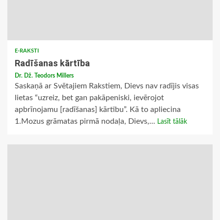
E-RAKSTI
Radīšanas kārtība
Dr. Dž. Teodors Millers
Saskaņā ar Svētajiem Rakstiem, Dievs nav radījis visas
lietas “uzreiz, bet gan pakāpeniski, ievērojot
apbrīnojamu [radīšanas] kārtību”. Kā to apliecina
1.Mozus grāmatas pirmā nodaļa, Dievs,...
Lasīt tālāk