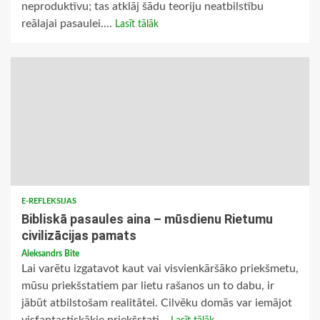
neproduktīvu; tas atklāj šādu teoriju neatbilstību
reālajai pasaulei....
Lasīt tālāk
E-REFLEKSIJAS
Bibliskā pasaules aina – mūsdienu Rietumu
civilizācijas pamats
Aleksandrs Bite
Lai varētu izgatavot kaut vai visvienkāršāko priekšmetu,
mūsu priekšstatiem par lietu rašanos un to dabu, ir
jābūt atbilstošam realitātei. Cilvēku domās var iemājot