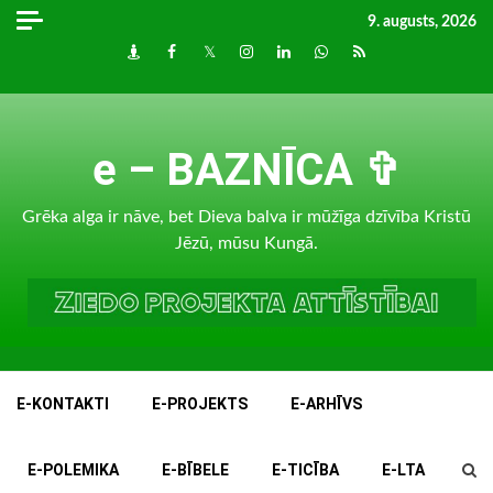
Skip
9. augusts, 2026
to
Draugiem
Facebook
Twitter
Instagram
LinkedIn
whatsapp
RSS
content
e – BAZNĪCA ✞
Grēka alga ir nāve, bet Dieva balva ir mūžīga dzīvība Kristū
Jēzū, mūsu Kungā.
E-KONTAKTI
E-PROJEKTS
E-ARHĪVS
E-POLEMIKA
E-BĪBELE
E-TICĪBA
E-LTA