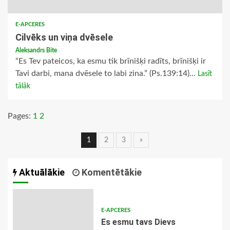
E-APCERES
Cilvēks un viņa dvēsele
Aleksandrs Bite
“Es Tev pateicos, ka esmu tik brīnišķi radīts, brīnišķi ir
Tavi darbi, mana dvēsele to labi zina.” (Ps.139:14)...
Lasīt
tālāk
Pages:
1
2
Ziņu
1
2
3
»
navigācija
Aktuālākie
Komentētākie
E-APCERES
Es esmu tavs Dievs