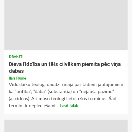
E-RAKSTI
Dieva līdzība un tēls cilvēkam piemita pēc viņa
dabas
Ilārs Plūme
Viduslaiku teologi daudz runāja par tādiem jautājumiem
kā “būtība”, “daba” (substantia) un “nejauša pazīme”
(accidens). Arī mūsu teologi lietoja šos terminus. Šādi
termini ir nepieciešami...
Lasīt tālāk