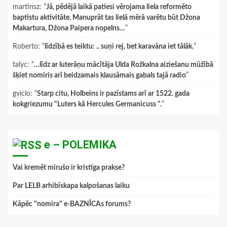
martinsz
: “
Jā, pēdējā laikā patiesi vērojama liela reformēto
baptistu aktivitāte. Manuprāt tas lielā mērā varētu būt Džona
Makartura, Džona Paipera nopelns…
”
Roberto
: “
līdzībā es teiktu: .. suņi rej, bet karavāna iet tālāk.
”
talyc
: “
…līdz ar luterāņu mācītāja Ulda Rožkalna aiziešanu mūžībā
šķiet nomiris arī beidzamais klausāmais gabals tajā radio
”
gviclo
: “
Starp citu, Holbeins ir pazīstams arī ar 1522. gada
kokgriezumu "Luters kā Hercules Germanicuss ".
”
e – POLEMIKA
Vai kremēt mirušo ir kristīga prakse?
Par LELB arhibīskapa kalpošanas laiku
Kāpēc "nomira" e-BAZNĪCAs forums?