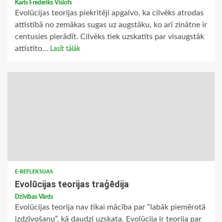
Karls Frederiks Vislofs
Evolūcijas teorijas piekritēji apgalvo, ka cilvēks atrodas
attīstībā no zemākas sugas uz augstāku, ko arī zinātne ir
centusies pierādīt. Cilvēks tiek uzskatīts par visaugstāk
attīstīto...
Lasīt tālāk
E-REFLEKSIJAS
Evolūcijas teorijas traģēdija
Dzīvības Vārds
Evolūcijas teorija nav tikai mācība par “labāk piemērotā
izdzīvošanu”, kā daudzi uzskata. Evolūcija ir teorija par