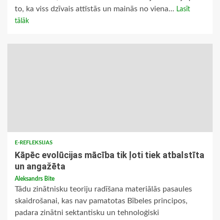
to, ka viss dzīvais attīstās un mainās no viena...
Lasīt
tālāk
E-REFLEKSIJAS
Kāpēc evolūcijas mācība tik ļoti tiek atbalstīta
un angažēta
Aleksandrs Bite
Tādu zinātnisku teoriju radīšana materiālās pasaules
skaidrošanai, kas nav pamatotas Bībeles principos,
padara zinātni sektantisku un tehnoloģiski