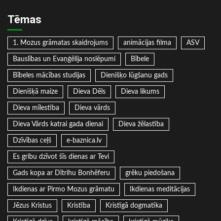
Tēmas
1. Mozus grāmatas skaidrojums
animācijas filma
ASV
Bauslības un Evaņģēlija noslēpumi
Bībele
Bībeles mācības studijas
Dienišķo lūgšanu gads
Dienišķā maize
Dieva Dēls
Dieva likums
Dieva mīlestība
Dieva vārds
Dieva Vārds katrai gada dienai
Dieva žēlastība
Dzīvības ceļš
e-baznica.lv
Es gribu dzīvot šīs dienas ar Tevi
Gads kopa ar Dītrihu Bonhēferu
grēku piedošana
Ikdienas ar Pirmo Mozus grāmatu
Ikdienas meditācijas
Jēzus Kristus
Kristība
Kristīgā dogmatika