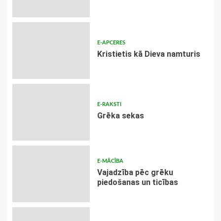
E-APCERES
Kristietis kā Dieva namturis
E-RAKSTI
Grēka sekas
E-MĀCĪBA
Vajadzība pēc grēku
piedošanas un ticības