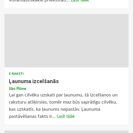
visfantastiskākie priekšstati...
Lasīt tālāk
E-RAKSTI
Ļaunuma izcelšanās
Ilārs Plūme
Lai gan cilvēku uzskati par ļaunumu, tā izcelšanos un
raksturu atšķirsies, tomēr maz būs saprātīgu cilvēku,
kas uzskatīs, ka ļaunums nepastāv. Ļaunuma
pastāvēšanas fakts ir...
Lasīt tālāk