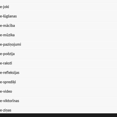
e-joki
e-lūgšanas
e-mācība
e-mūzika
e-paziņojumi
e-poēzija
e-raksti
e-refleksijas
e-sprediķi
e-video
e-viktorīnas
e-ziņas