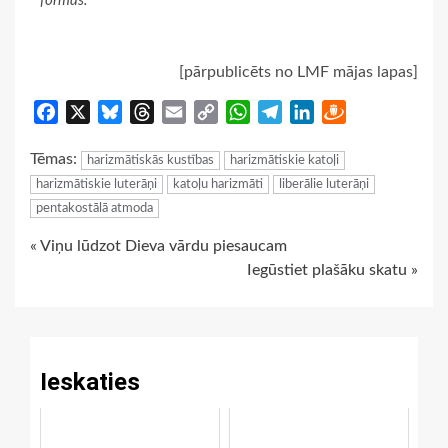
formās.
[pārpublicēts no LMF mājas lapas]
Facebook
X
Bluesky
Threads
Email
Copy
WhatsApp
Telegram
LinkedIn
Draugiem
Link
Tēmas:
harizmātiskās kustības
harizmātiskie katoļi
harizmātiskie luterāņi
katoļu harizmāti
liberālie luterāņi
pentakostālā atmoda
Continue
« Viņu lūdzot Dieva vārdu piesaucam
Iegūstiet plašāku skatu »
Reading
Ieskaties