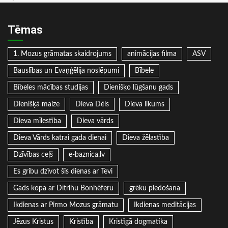
Tēmas
1. Mozus grāmatas skaidrojums
animācijas filma
ASV
Bauslības un Evaņģēlija noslēpumi
Bībele
Bībeles mācības studijas
Dienišķo lūgšanu gads
Dienišķā maize
Dieva Dēls
Dieva likums
Dieva mīlestība
Dieva vārds
Dieva Vārds katrai gada dienai
Dieva žēlastība
Dzīvības ceļš
e-baznica.lv
Es gribu dzīvot šīs dienas ar Tevi
Gads kopa ar Dītrihu Bonhēferu
grēku piedošana
Ikdienas ar Pirmo Mozus grāmatu
Ikdienas meditācijas
Jēzus Kristus
Kristība
Kristīgā dogmatika