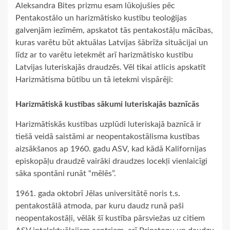
Aleksandra Bites prizmu esam lūkojušies pēc
Pentakostālo un harizmātisko kustību teoloģijas
galvenjām iezīmēm, apskatot tās pentakostāļu mācības,
kuras varētu būt aktuālas Latvijas šābrīža situācijai un
līdz ar to varētu ietekmēt arī harizmātisko kustību
Latvijas luteriskajās draudzēs. Vēl tikai atlicis apskatīt
Harizmātisma būtību un tā ietekmi vispārēji:
Harizmātiskā kustības sākumi luteriskajās baznīcās
Harizmātiskās kustības uzplūdi luteriskajā baznīcā ir
tiešā veidā saistāmi ar neopentakostālisma kustības
aizsākšanos ap 1960. gadu ASV, kad kādā Kalifornijas
episkopāļu draudzē vairāki draudzes locekļi vienlaicīgi
sāka spontāni runāt “mēlēs”.
1961. gada oktobrī Jēlas universitātē noris t.s.
pentakostālā atmoda, par kuru daudz runā paši
neopentakostāļi, vēlāk šī kustība pārsviežas uz citiem