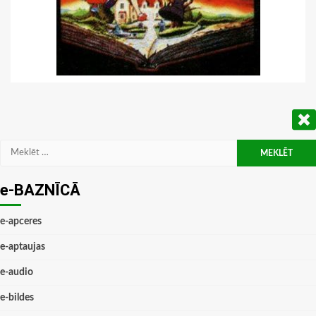
Meklēt:
e-BAZNĪCĀ
e-apceres
e-aptaujas
e-audio
e-bildes