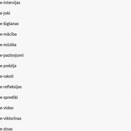
e-intervijas
e-joki
e-lūgšanas
e-mācība
e-mūzika
e-paziņojumi
e-poēzija
e-raksti
e-refleksijas
e-sprediķi
e-video
e-viktorīnas
e-ziņas