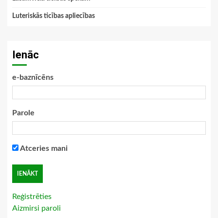
Luteriskās ticības apliecības
Ienāc
e-baznīcēns
Parole
Atceries mani
Reģistrēties
Aizmirsi paroli