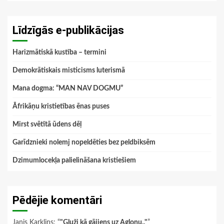
Līdzīgās e-publikācijas
Harizmātiskā kustība – termini
Demokrātiskais misticisms luterismā
Mana dogma: “MAN NAV DOGMU”
Āfrikāņu kristietības ēnas puses
Mirst svētītā ūdens dēļ
Garīdznieki nolemj nopeldēties bez peldbiksēm
Dzimumlocekļa palielināšana kristiešiem
Pēdējie komentāri
Janis Karklins
: “
"Gluži kā gājiens uz Aglonu.."
”