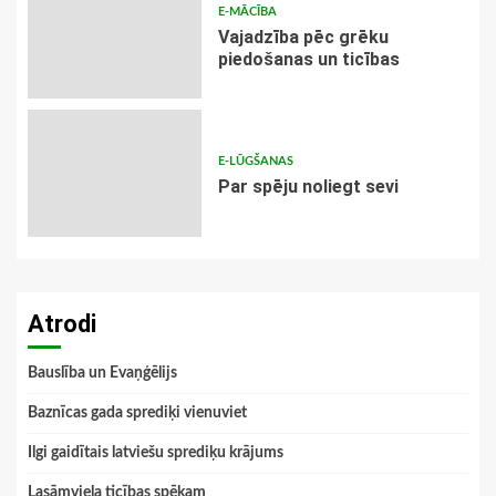
E-MĀCĪBA
Vajadzība pēc grēku
piedošanas un ticības
E-LŪGŠANAS
Par spēju noliegt sevi
Atrodi
Bauslība un Evaņģēlijs
Baznīcas gada sprediķi vienuviet
Ilgi gaidītais latviešu sprediķu krājums
Lasāmviela ticības spēkam