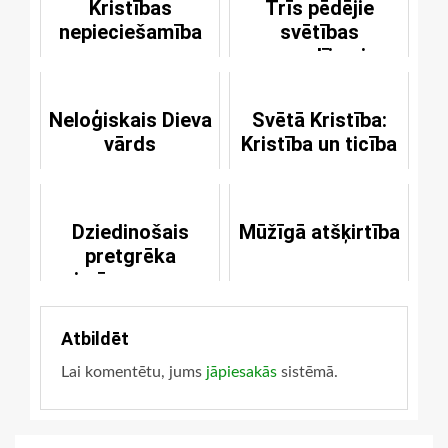
Kristības
Trīs pēdējie
nepieciešamība
svētības
apsolījumi
Neloģiskais Dieva
Svētā Kristība:
vārds
Kristība un ticība
Dziedinošais
Mūžīgā atšķirtība
pretgrēka
imūnserums
Atbildēt
Lai komentētu, jums
jāpiesakās
sistēmā.