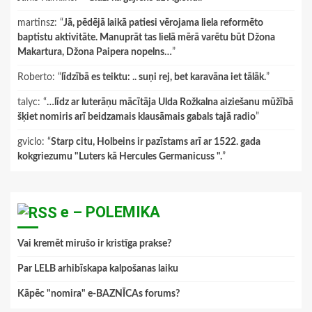
martinsz
: “
Jā, pēdējā laikā patiesi vērojama liela reformēto
baptistu aktivitāte. Manuprāt tas lielā mērā varētu būt Džona
Makartura, Džona Paipera nopelns…
”
Roberto
: “
līdzībā es teiktu: .. suņi rej, bet karavāna iet tālāk.
”
talyc
: “
…līdz ar luterāņu mācītāja Ulda Rožkalna aiziešanu mūžībā
šķiet nomiris arī beidzamais klausāmais gabals tajā radio
”
gviclo
: “
Starp citu, Holbeins ir pazīstams arī ar 1522. gada
kokgriezumu "Luters kā Hercules Germanicuss ".
”
e – POLEMIKA
Vai kremēt mirušo ir kristīga prakse?
Par LELB arhibīskapa kalpošanas laiku
Kāpēc "nomira" e-BAZNĪCAs forums?