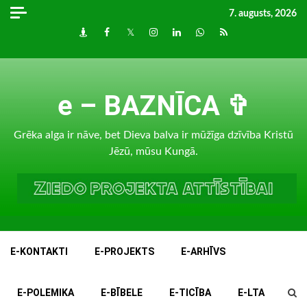
Skip
7. augusts, 2026
to
Draugiem
Facebook
Twitter
Instagram
LinkedIn
whatsapp
RSS
content
e – BAZNĪCA ✞
Grēka alga ir nāve, bet Dieva balva ir mūžīga dzīvība Kristū
Jēzū, mūsu Kungā.
E-KONTAKTI
E-PROJEKTS
E-ARHĪVS
E-POLEMIKA
E-BĪBELE
E-TICĪBA
E-LTA