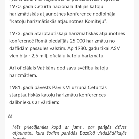
1970. gadā Ceturtā nacionālā Itālijas katoļu
harizmātiskās atjaunotnes konference nodibināja
“Katoļu harizmātiskās atjaunotnes Komiteju”.
1973. gadā Starptautiskajā harizmātiskās atjaunotnes
konferencē Romā piedalījās 25.000 harizmātu no
dažādām pasaules valstīm. Ap 1980. gadu tikai ASV
vien bija ~2,5 milj. oficiālu katoļu harizmātu.
Arī oficiālais Vatikāns dod savu svētību katoļu
harizmātiem.
1981. gadā pāvests Pāvils VI uzrunā Ceturtās
starptautiskās katoļu harizmātu konferences
dalībniekus ar vārdiem:
Mēs priecājamies kopā ar jums.. par garīgās dzīves
atjaunotni, kura šodien parādās Baznīcā visdažādākajās