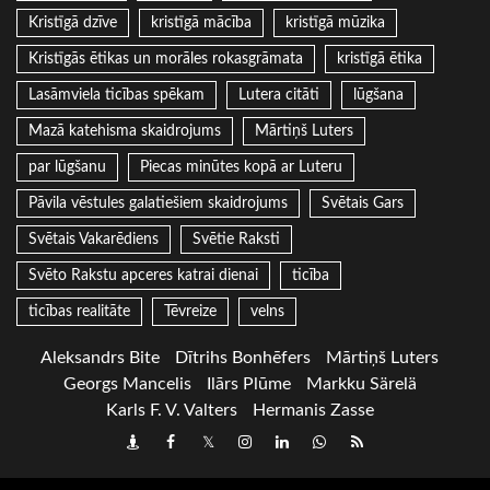
Kristīgā dzīve
kristīgā mācība
kristīgā mūzika
Kristīgās ētikas un morāles rokasgrāmata
kristīgā ētika
Lasāmviela ticības spēkam
Lutera citāti
lūgšana
Mazā katehisma skaidrojums
Mārtiņš Luters
par lūgšanu
Piecas minūtes kopā ar Luteru
Pāvila vēstules galatiešiem skaidrojums
Svētais Gars
Svētais Vakarēdiens
Svētie Raksti
Svēto Rakstu apceres katrai dienai
ticība
ticības realitāte
Tēvreize
velns
Aleksandrs Bite
Dītrihs Bonhēfers
Mārtiņš Luters
Georgs Mancelis
Ilārs Plūme
Markku Särelä
Karls F. V. Valters
Hermanis Zasse
Draugiem
Facebook
Twitter
Instagram
LinkedIn
whatsapp
RSS