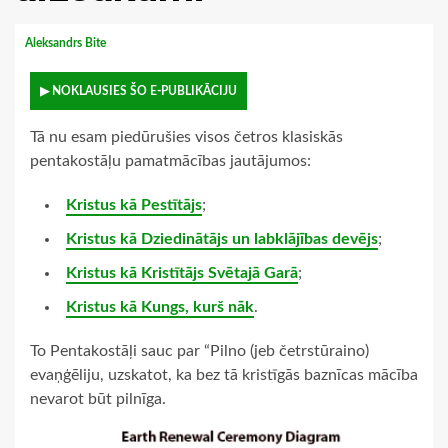
Aleksandrs Bite
▶ NOKLAUSIES ŠO E-PUBLIKĀCIJU
Tā nu esam piedūrušies visos četros klasiskās
pentakostāļu pamatmācības jautājumos:
Kristus kā Pestītājs
;
Kristus kā Dziedinātājs un labklājības devējs
;
Kristus kā Kristītājs Svētajā Garā
;
Kristus kā Kungs, kurš nāk
.
To Pentakostāļi sauc par “Pilno (jeb četrstūraino)
evaņģēliju, uzskatot, ka bez tā kristīgās baznīcas mācība
nevarot būt pilnīga.