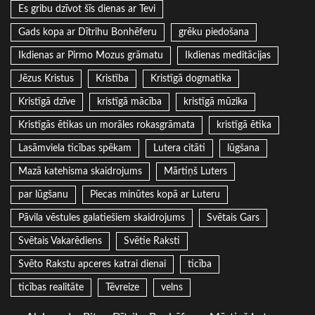
Es gribu dzīvot šīs dienas ar Tevi
Gads kopa ar Dītrihu Bonhēferu
grēku piedošana
Ikdienas ar Pirmo Mozus grāmatu
Ikdienas meditācijas
Jēzus Kristus
Kristība
Kristīgā dogmatika
Kristīgā dzīve
kristīgā mācība
kristīgā mūzika
Kristīgās ētikas un morāles rokasgrāmata
kristīgā ētika
Lasāmviela ticības spēkam
Lutera citāti
lūgšana
Mazā katehisma skaidrojums
Mārtiņš Luters
par lūgšanu
Piecas minūtes kopā ar Luteru
Pāvila vēstules galatiešiem skaidrojums
Svētais Gars
Svētais Vakarēdiens
Svētie Raksti
Svēto Rakstu apceres katrai dienai
ticība
ticības realitāte
Tēvreize
velns