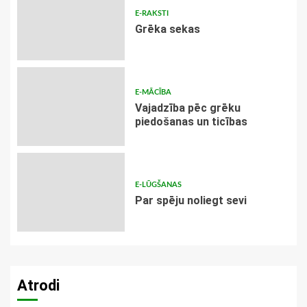
E-RAKSTI
Grēka sekas
E-MĀCĪBA
Vajadzība pēc grēku
piedošanas un ticības
E-LŪGŠANAS
Par spēju noliegt sevi
Atrodi