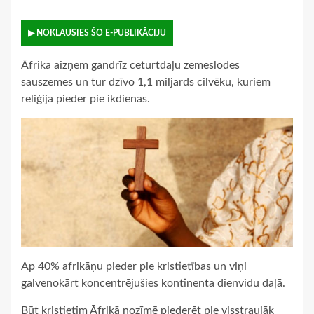
▶ NOKLAUSIES ŠO E-PUBLIKĀCIJU
Āfrika aizņem gandrīz ceturtdaļu zemeslodes
sauszemes un tur dzīvo 1,1 miljards cilvēku, kuriem
reliģija pieder pie ikdienas.
Ap 40% afrikāņu pieder pie kristietības un viņi
galvenokārt koncentrējušies kontinenta dienvidu daļā.
Būt kristietim Āfrikā nozīmē piederēt pie visstraujāk