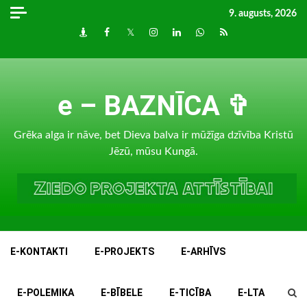
Skip
9. augusts, 2026
to
Draugiem
Facebook
Twitter
Instagram
LinkedIn
whatsapp
RSS
content
e – BAZNĪCA ✞
Grēka alga ir nāve, bet Dieva balva ir mūžīga dzīvība Kristū
Jēzū, mūsu Kungā.
E-KONTAKTI
E-PROJEKTS
E-ARHĪVS
E-POLEMIKA
E-BĪBELE
E-TICĪBA
E-LTA