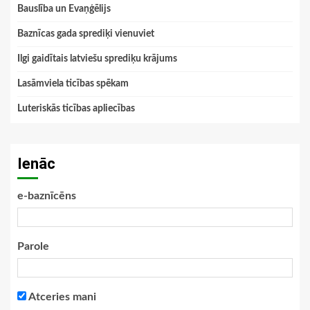
Bauslība un Evaņģēlijs
Baznīcas gada sprediķi vienuviet
Ilgi gaidītais latviešu sprediķu krājums
Lasāmviela ticības spēkam
Luteriskās ticības apliecības
Ienāc
e-baznīcēns
Parole
Atceries mani