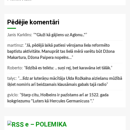
Pēdējie komentāri
Janis Karklins
: “
"Gluži kā gājiens uz Aglonu.."
”
martinsz
: “
Jā, pēdējā laikā patiesi vērojama liela reformēto
baptistu aktivitāte. Manuprāt tas lielā mērā varētu būt Džona
Makartura, Džona Paipera nopelns…
”
Roberto
: “
līdzībā es teiktu: .. suņi rej, bet karavāna iet tālāk.
”
talyc
: “
…līdz ar luterāņu mācītāja Ulda Rožkalna aiziešanu mūžībā
šķiet nomiris arī beidzamais klausāmais gabals tajā radio
”
gviclo
: “
Starp citu, Holbeins ir pazīstams arī ar 1522. gada
kokgriezumu "Luters kā Hercules Germanicuss ".
”
e – POLEMIKA