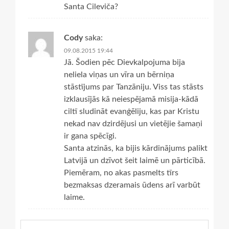
Santa Cileviča?
Cody
saka:
09.08.2015 19:44
Jā. Šodien pēc Dievkalpojuma bija
neliela viņas un vīra un bērniņa
stāstījums par Tanzāniju. Viss tas stāsts
izklausījās kā neiespējamā misija-kādā
ciltī sludināt evanģēliju, kas par Kristu
nekad nav dzirdējusi un vietējie šamaņi
ir gana spēcīgi.
Santa atzinās, ka bijis kārdinājums palikt
Latvijā un dzīvot šeit laimē un pārticībā.
Piemēram, no akas pasmelts tīrs
bezmaksas dzeramais ūdens arī varbūt
laime.