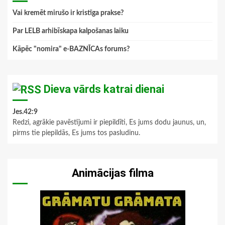
Vai kremēt mirušo ir kristīga prakse?
Par LELB arhibīskapa kalpošanas laiku
Kāpēc "nomira" e-BAZNĪCAs forums?
Dieva vārds katrai dienai
Jes.42:9
Redzi, agrākie pavēstījumi ir piepildīti, Es jums dodu jaunus, un,
pirms tie piepildās, Es jums tos pasludinu.
Animācijas filma