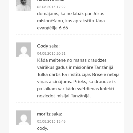
02.08.2015 17:22
domājams, ka ne labāk par Jēzus
misionēšanu, kas aprakstīta Jāņa
evaņģēlija 6:66
Cody
saka:
04.08.2015 20:31
Kāda meitene no manas draudzes
vairākus gadus ir misionāre Tanzānijā.
Tulka darbs ES institūcijās Briselē nebija
viņas aicinājums. Prieks, ka draudze ik
pa laikam var kādu svētdienas kolekti
noziedot misijai Tanzānijā.
moritz
saka:
05.08.2015 13:46
cody,