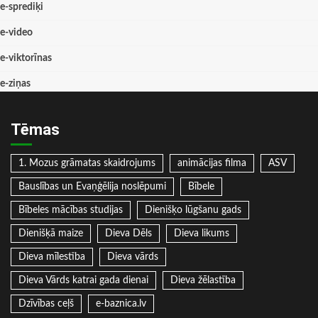
e-sprediķi
e-video
e-viktorīnas
e-ziņas
Tēmas
1. Mozus grāmatas skaidrojums
animācijas filma
ASV
Bauslības un Evaņģēlija noslēpumi
Bībele
Bībeles mācības studijas
Dienišķo lūgšanu gads
Dienišķā maize
Dieva Dēls
Dieva likums
Dieva mīlestība
Dieva vārds
Dieva Vārds katrai gada dienai
Dieva žēlastība
Dzīvības ceļš
e-baznica.lv