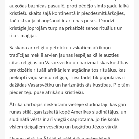
augošas baznīcas pasaulē, proti pēdējo simts gadu laikā
kristiešu skaits šajā kontinentā ir piecdesmitkāršojies,
Taču straujajai augšanai ir ari ēnas puses. Daudzi
kristīgie joprojām turpina prkatizēt senos rituālus un
ticēt maģijai.
Saskaņā ar reliģiju pētnieku uzskatiem āfrikāņu
tradīcijas meklē arvien jaunas iespējas kā ielauzties
citas reliģijās un Vasarsvētku un harizmātiskās kustībās
praktizētie rituāli afrikāņiem atgādina tos rituālus, kas
piekopti viņu senču reliģijā, Tieši tādēļ tik populāras ir
dažādas Vasarsvētku un harizmātiskās kustības. Pie tām
pieder teju puse afrikāņu kristiešu.
Āfrikā darbojas neskaitāmi vietējie sludinātāji, kas gan
runas stilā, gan izskatā kopē Amerikas sludinātājus, un
sludinātā vēsts ir arī vieglāk saprotama. jo tie ksola
visiem ticīgajiem veselību un bagātību Jēzus vārdā.
Ņemot vērā, ka Āfrikā cilvēki dzīvo neizsakāmā