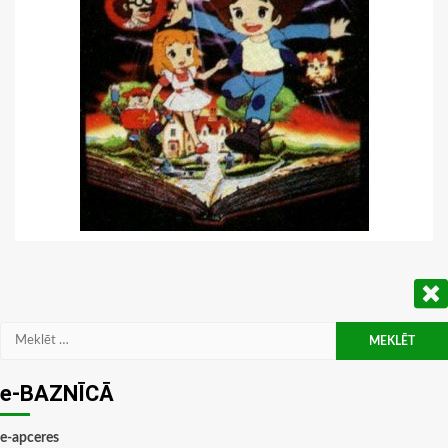
Meklēt:
e-BAZNĪCĀ
e-apceres