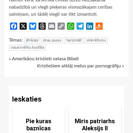
nabadzībā un viegli pieķeras vismazākajam cerības
salmiņam, un tādēļ viegli var tikt izmantoti.
Facebook
X
Bluesky
Threads
Email
Copy
WhatsApp
Telegram
LinkedIn
Draugiem
Link
Tēmas:
āfrikāņi
ēnas puses
harizmāti
sinkrētisms
vasarsvētku kustība
Continue
« Amerikāņu kristieši nelasa Bibeli
Kristiešiem atklāj melus par pornogrāfiju »
Reading
Ieskaties
Pie kuras
Miris patriarhs
baznīcas
Aleksijs II