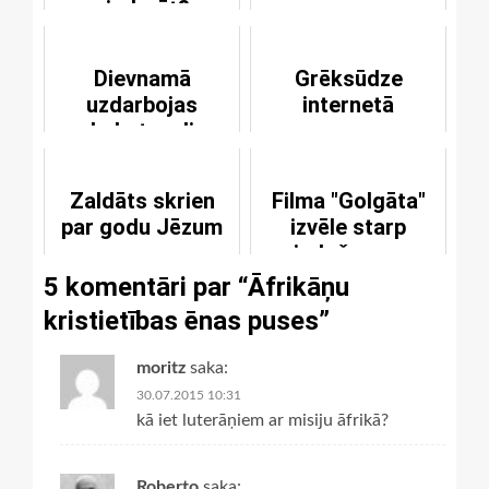
piederēt?
Dievnamā
Grēksūdze
uzdarbojas
internetā
kabatzagļi
Zaldāts skrien
Filma "Golgāta"
par godu Jēzum
izvēle starp
piedošanu un
atriebību
5 komentāri par “
Āfrikāņu
kristietības ēnas puses
”
moritz
saka:
30.07.2015 10:31
kā iet luterāņiem ar misiju āfrikā?
Roberto
saka: