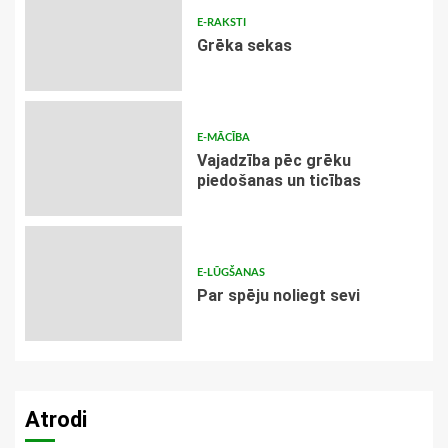
E-RAKSTI
Grēka sekas
E-MĀCĪBA
Vajadzība pēc grēku
piedošanas un ticības
E-LŪGŠANAS
Par spēju noliegt sevi
Atrodi