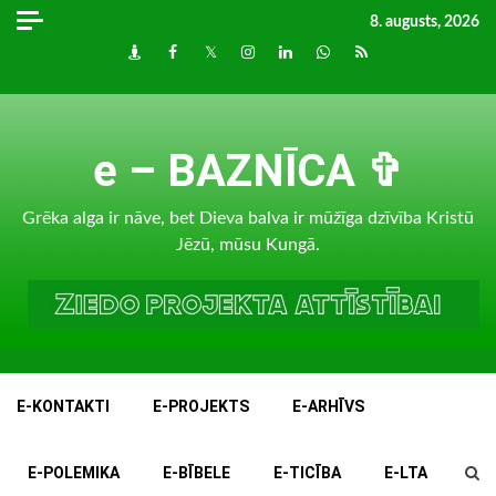
Skip
8. augusts, 2026
to
Draugiem
Facebook
Twitter
Instagram
LinkedIn
whatsapp
RSS
content
e – BAZNĪCA ✞
Grēka alga ir nāve, bet Dieva balva ir mūžīga dzīvība Kristū
Jēzū, mūsu Kungā.
E-KONTAKTI
E-PROJEKTS
E-ARHĪVS
E-POLEMIKA
E-BĪBELE
E-TICĪBA
E-LTA