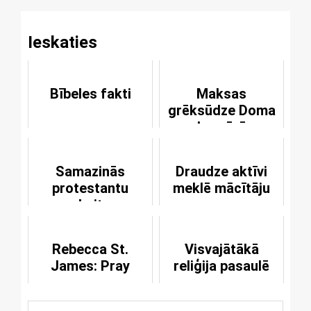
Ieskaties
Bībeles fakti
Maksas
grēksūdze Doma
baznīcā
Samazinās
Draudze aktīvi
protestantu
meklē mācītāju
skaits
Rebecca St.
Visvajātākā
James: Pray
reliģija pasaulē