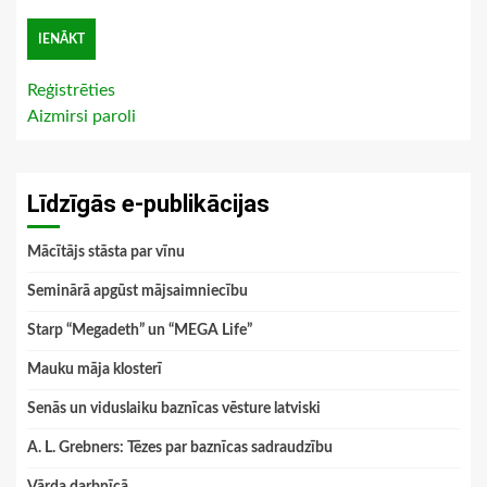
Reģistrēties
Aizmirsi paroli
Līdzīgās e-publikācijas
Mācītājs stāsta par vīnu
Seminārā apgūst mājsaimniecību
Starp “Megadeth” un “MEGA Life”
Mauku māja klosterī
Senās un viduslaiku baznīcas vēsture latviski
A. L. Grebners: Tēzes par baznīcas sadraudzību
Vārda darbnīcā