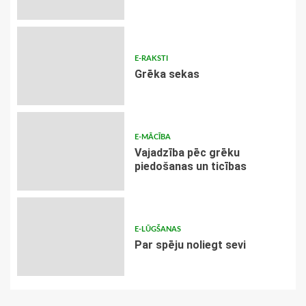
E-RAKSTI
Grēka sekas
E-MĀCĪBA
Vajadzība pēc grēku
piedošanas un ticības
E-LŪGŠANAS
Par spēju noliegt sevi