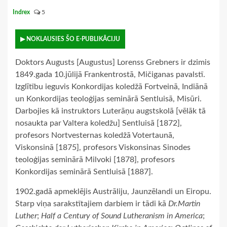
Indrex
5
▶ NOKLAUSIES ŠO E-PUBLIKĀCIJU
Doktors Augusts [Augustus] Lorenss Grebners ir dzimis
1849.gada 10.jūlijā Frankentrostā, Mičiganas pavalstī.
Izglītību ieguvis Konkordijas koledžā Fortveinā, Indiānā
un Konkordijas teoloģijas seminārā Sentluisā, Misūri.
Darbojies kā instruktors Luterāņu augstskolā [vēlāk tā
nosaukta par Valtera koledžu] Sentluisā [1872],
profesors Nortvesternas koledžā Votertaunā,
Viskonsinā [1875], profesors Viskonsinas Sinodes
teoloģijas seminārā Milvoki [1878], profesors
Konkordijas seminārā Sentluisā [1887].
1902.gadā apmeklējis Austrāliju, Jaunzēlandi un Eiropu.
Starp viņa sarakstītajiem darbiem ir tādi kā
Dr.Martin
Luther
;
Half a Century of Sound Lutheranism in America
;