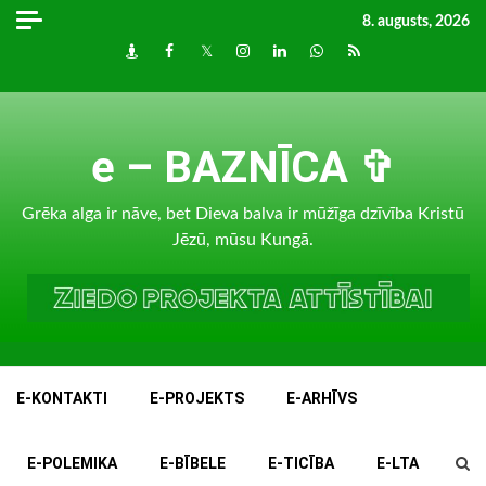
Skip
8. augusts, 2026
to
Draugiem
Facebook
Twitter
Instagram
LinkedIn
whatsapp
RSS
content
e – BAZNĪCA ✞
Grēka alga ir nāve, bet Dieva balva ir mūžīga dzīvība Kristū
Jēzū, mūsu Kungā.
E-KONTAKTI
E-PROJEKTS
E-ARHĪVS
E-POLEMIKA
E-BĪBELE
E-TICĪBA
E-LTA