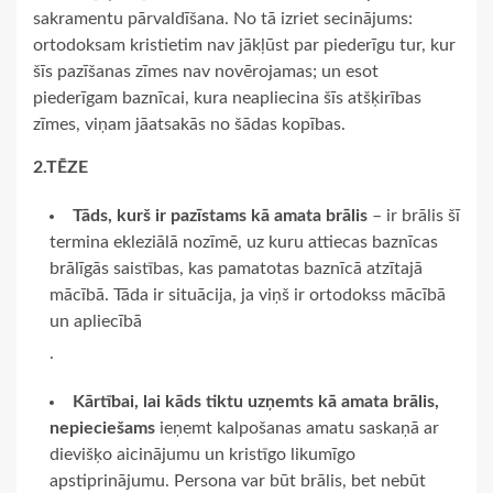
sakramentu pārvaldīšana. No tā izriet secinājums:
ortodoksam kristietim nav jākļūst par piederīgu tur, kur
šīs pazīšanas zīmes nav novērojamas; un esot
piederīgam baznīcai, kura neapliecina šīs atšķirības
zīmes, viņam jāatsakās no šādas kopības.
2.TĒZE
Tāds, kurš ir pazīstams kā amata brālis
– ir brālis šī
termina ekleziālā nozīmē, uz kuru attiecas baznīcas
brālīgās saistības, kas pamatotas baznīcā atzītajā
mācībā. Tāda ir situācija, ja viņš ir ortodokss mācībā
un apliecībā
.
Kārtībai, lai kāds tiktu uzņemts kā amata brālis,
nepieciešams
ieņemt kalpošanas amatu saskaņā ar
dievišķo aicinājumu un kristīgo likumīgo
apstiprinājumu. Persona var būt brālis, bet nebūt