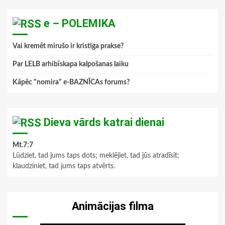
e – POLEMIKA
Vai kremēt mirušo ir kristīga prakse?
Par LELB arhibīskapa kalpošanas laiku
Kāpēc "nomira" e-BAZNĪCAs forums?
Dieva vārds katrai dienai
Mt.7:7
Lūdziet, tad jums taps dots; meklējiet, tad jūs atradīsit;
klaudziniet, tad jums taps atvērts.
Animācijas filma