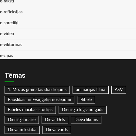
e-raksti
e-refleksijas
e-sprediķi
e-video
e-viktorīnas
e-ziņas
Tēmas
1. Mozus grāmatas skaidrojums
animācijas filma
ASV
Bauslības un Evaņģēlija noslēpumi
Bībele
Bībeles mācības studijas
Dienišķo lūgšanu gads
Dienišķā maize
Dieva Dēls
Dieva likums
Dieva mīlestība
Dieva vārds