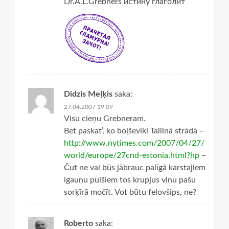
Dr.A.L.Grebners истину глаголит
Didzis Meļķis
saka:
27.04.2007 19:09
Visu cieņu Grebneram.
Bet paskat’, ko boļševiki Tallinā strādā –
http://www.nytimes.com/2007/04/27/
world/europe/27cnd-estonia.html?hp
–
Čut ne vai būs jābrauc palīgā karstajiem
igauņu puišiem tos krupjus viņu pašu
sorķīrā močīt. Vot būtu felovšips, ne?
Roberto
saka: