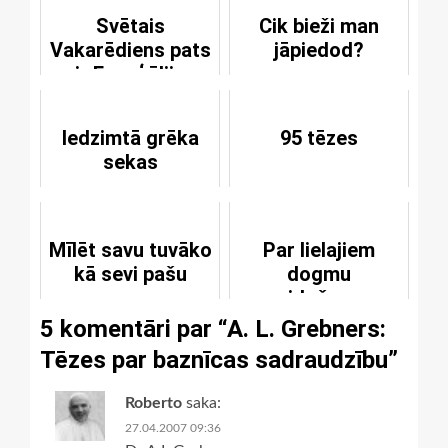
Svētais
Cik bieži man
Vakarēdiens pats
jāpiedod?
ir Evaņģēlijs
Iedzimtā grēka
95 tēzes
sekas
Mīlēt savu tuvāko
Par lielajiem
kā sevi pašu
dogmu
veidošanas
laikmetiem
5 komentāri par “
A. L. Grebners:
Tēzes par baznīcas sadraudzību
”
Roberto
saka:
27.04.2007 09:36