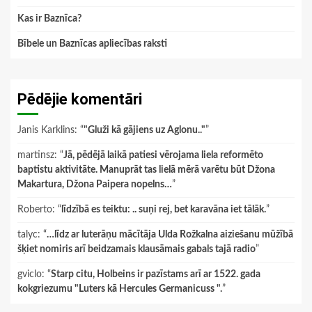
Kas ir Baznīca?
Bībele un Baznīcas apliecības raksti
Pēdējie komentāri
Janis Karklins
: “
"Gluži kā gājiens uz Aglonu.."
”
martinsz
: “
Jā, pēdējā laikā patiesi vērojama liela reformēto
baptistu aktivitāte. Manuprāt tas lielā mērā varētu būt Džona
Makartura, Džona Paipera nopelns…
”
Roberto
: “
līdzībā es teiktu: .. suņi rej, bet karavāna iet tālāk.
”
talyc
: “
…līdz ar luterāņu mācītāja Ulda Rožkalna aiziešanu mūžībā
šķiet nomiris arī beidzamais klausāmais gabals tajā radio
”
gviclo
: “
Starp citu, Holbeins ir pazīstams arī ar 1522. gada
kokgriezumu "Luters kā Hercules Germanicuss ".
”