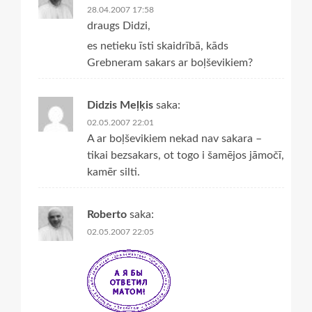
28.04.2007 17:58
draugs Didzi,
es netieku īsti skaidrībā, kāds
Grebneram sakars ar boļševikiem?
Didzis Meļķis
saka:
02.05.2007 22:01
A ar boļševikiem nekad nav sakara –
tikai bezsakars, ot togo i šamējos jāmočī,
kamēr silti.
Roberto
saka:
02.05.2007 22:05