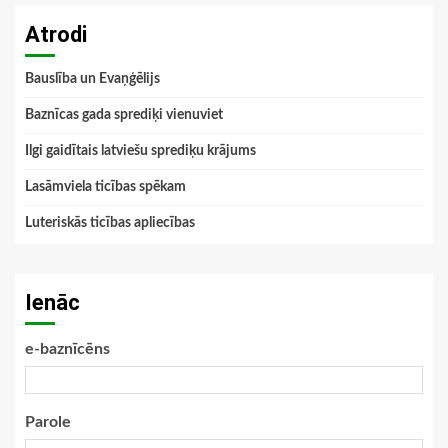
Atrodi
Bauslība un Evaņģēlijs
Baznīcas gada sprediķi vienuviet
Ilgi gaidītais latviešu sprediķu krājums
Lasāmviela ticības spēkam
Luteriskās ticības apliecības
Ienāc
e-baznīcēns
Parole