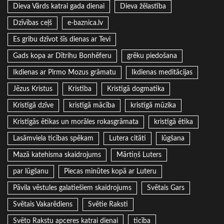
Dieva Vārds katrai gada dienai
Dieva žēlastība
Dzīvības ceļš
e-baznica.lv
Es gribu dzīvot šīs dienas ar Tevi
Gads kopa ar Dītrihu Bonhēferu
grēku piedošana
Ikdienas ar Pirmo Mozus grāmatu
Ikdienas meditācijas
Jēzus Kristus
Kristība
Kristīgā dogmatika
Kristīgā dzīve
kristīgā mācība
kristīgā mūzika
Kristīgās ētikas un morāles rokasgrāmata
kristīgā ētika
Lasāmviela ticības spēkam
Lutera citāti
lūgšana
Mazā katehisma skaidrojums
Mārtiņš Luters
par lūgšanu
Piecas minūtes kopā ar Luteru
Pāvila vēstules galatiešiem skaidrojums
Svētais Gars
Svētais Vakarēdiens
Svētie Raksti
Svēto Rakstu apceres katrai dienai
ticība