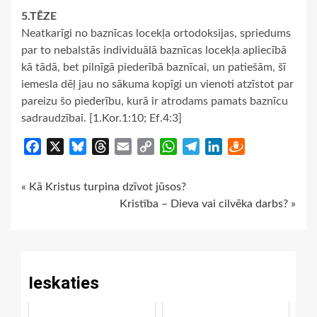
5.TĒZE
Neatkarīgi no baznīcas locekļa ortodoksijas, spriedums
par to nebalstās individuālā baznīcas locekļa apliecībā
kā tādā, bet pilnīgā piederībā baznīcai, un patiešām, šī
iemesla dēļ jau no sākuma kopīgi un vienoti atzīstot par
pareizu šo piederību, kurā ir atrodams pamats baznīcu
sadraudzībai. [1.Kor.1:10; Ef.4:3]
Facebook
X
Bluesky
Threads
Email
Copy
WhatsApp
Telegram
LinkedIn
Draugiem
Link
Continue
« Kā Kristus turpina dzīvot jūsos?
Kristība – Dieva vai cilvēka darbs? »
Reading
Ieskaties