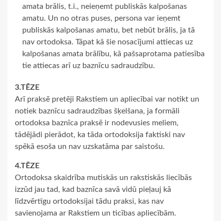
amata brālis, t.i., neieņemt publiskās kalpošanas
amatu. Un no otras puses, persona var ieņemt
publiskās kalpošanas amatu, bet nebūt brālis, ja tā
nav ortodoksa. Tāpat kā šie nosacījumi attiecas uz
kalpošanas amata brālību, kā pašsaprotama patiesība
tie attiecas arī uz baznīcu sadraudzību.
3.TĒZE
Arī praksē pretēji Rakstiem un apliecībai var notikt un
notiek baznīcu sadraudzības šķelšana, ja formāli
ortodoksa baznīca praksē ir nodevusies meliem,
tādējādi pierādot, ka tāda ortodoksija faktiski nav
spēkā esoša un nav uzskatāma par saistošu.
4.TĒZE
Ortodoksa skaidrība mutiskās un rakstiskās liecībās
izzūd jau tad, kad baznīca savā vidū pieļauj kā
līdzvērtīgu ortodoksijai tādu praksi, kas nav
savienojama ar Rakstiem un ticības apliecībām.