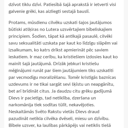
dzīvot tiklu dzīvi. Patiesībā šajā aprakstā ir ietverti visi
galvenie grēki, kas aizliegti sestajā bauslī.
Protams, mūsdienu cilvēku uzskati šajos jautājumos
būtiski atšķiras no Lutera uzsvērtajiem bībeliskajiem
principiem. Šodien, tāpat kā antīkajā pasaulē, cilvēki
savu seksualitāti uzskata par kaut ko līdzīgu slāpēm vai
izsalkumam, ko katrs drīkst apmierināt pēc saviem
ieskatiem. Ir maz cerību, ka kristiešiem izdosies kaut ko
mainīt šajā jautājumā. Drīzāk jebkuri kristiešu
mēģinājumi runāt par šiem jautājumiem tiks uzskatīti
par vecmodīgu moralizēšanu. Tomēr kristīgās baznīcas
uzdevums ir ne tikai sargāt sevi šķīstu un neapgānītu,
bet arī brīdināt citus. Ja daudzu citu grēku gadījumā
Dievs ir pacietīgs, tad netiklība, dzeršana un
narkomānija tiek sodītas tūlīt, nekavējoties.
Neskaitāmās Svēto Rakstu vietās Dievs draud
pazudināt netikla cilvēka dvēseli, miesu un dzīvību.
Bībele uzsver, ka laulības pārkāpējs vai netiklis tiešā