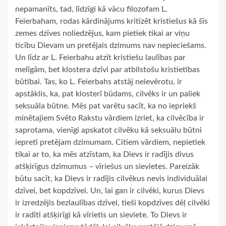
nepamanīts, tad, līdzīgi kā vācu filozofam L.
Feierbaham, rodas kārdinājums kritizēt kristiešus kā šīs
zemes dzīves noliedzējus, kam pietiek tikai ar viņu
ticību Dievam un pretējais dzimums nav nepieciešams.
Un līdz ar L. Feierbahu atzīt kristiešu laulības par
melīgām, bet klostera dzīvi par atbilstošu kristietības
būtībai. Tas, ko L. Feierbahs atstāj neievērotu, ir
apstāklis, ka, pat klosterī būdams, cilvēks ir un paliek
seksuāla būtne. Mēs pat varētu sacīt, ka no iepriekš
minētajiem Svēto Rakstu vārdiem izriet, ka cilvēcība ir
saprotama, vienīgi apskatot cilvēku kā seksuālu būtni
iepretī pretējam dzimumam. Citiem vārdiem, nepietiek
tikai ar to, ka mēs atzīstam, ka Dievs ir radījis divus
atšķirīgus dzimumus – vīriešus un sievietes. Pareizāk
būtu sacīt, ka Dievs ir radījis cilvēkus nevis individuālai
dzīvei, bet kopdzīvei. Un, lai gan ir cilvēki, kurus Dievs
ir izredzējis bezlaulības dzīvei, tieši kopdzīves dēļ cilvēki
ir radīti atšķirīgi kā vīrietis un sieviete. To Dievs ir