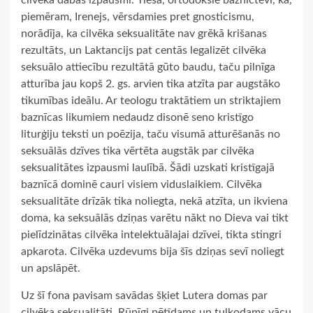
piemēram, Irenejs, vērsdamies pret gnosticismu,
norādīja, ka cilvēka seksualitāte nav grēkā krišanas
rezultāts, un Laktancijs pat centās legalizēt cilvēka
seksuālo attiecību rezultātā gūto baudu, taču pilnīga
atturība jau kopš 2. gs. arvien tika atzīta par augstāko
tikumības ideālu. Ar teologu traktātiem un striktajiem
baznīcas likumiem nedaudz disonē seno kristīgo
liturģiju teksti un poēzija, taču visumā atturēšanās no
seksuālās dzīves tika vērtēta augstāk par cilvēka
seksualitātes izpausmi laulībā. Šādi uzskati kristīgajā
baznīcā dominē cauri visiem viduslaikiem. Cilvēka
seksualitāte drīzāk tika noliegta, nekā atzīta, un ikviena
doma, ka seksuālās dziņas varētu nākt no Dieva vai tikt
pielīdzinātas cilvēka intelektuālajai dzīvei, tikta stingri
apkarota. Cilvēka uzdevums bija šīs dziņas sevī noliegt
un apslāpēt.
Uz šī fona pavisam savādas šķiet Lutera domas par
cilvēka seksualitāti. Rūpīgi pētīdams un tulkodams vācu