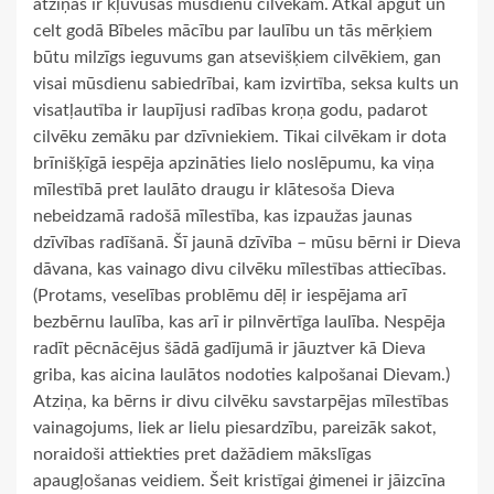
atziņas ir kļuvušas mūsdienu cilvēkam. Atkal apgūt un
celt godā Bībeles mācību par laulību un tās mērķiem
būtu milzīgs ieguvums gan atsevišķiem cilvēkiem, gan
visai mūsdienu sabiedrībai, kam izvirtība, seksa kults un
visatļautība ir laupījusi radības kroņa godu, padarot
cilvēku zemāku par dzīvniekiem. Tikai cilvēkam ir dota
brīnišķīgā iespēja apzināties lielo noslēpumu, ka viņa
mīlestībā pret laulāto draugu ir klātesoša Dieva
nebeidzamā radošā mīlestība, kas izpaužas jaunas
dzīvības radīšanā. Šī jaunā dzīvība – mūsu bērni ir Dieva
dāvana, kas vainago divu cilvēku mīlestības attiecības.
(Protams, veselības problēmu dēļ ir iespējama arī
bezbērnu laulība, kas arī ir pilnvērtīga laulība. Nespēja
radīt pēcnācējus šādā gadījumā ir jāuztver kā Dieva
griba, kas aicina laulātos nodoties kalpošanai Dievam.)
Atziņa, ka bērns ir divu cilvēku savstarpējas mīlestības
vainagojums, liek ar lielu piesardzību, pareizāk sakot,
noraidoši attiekties pret dažādiem mākslīgas
apaugļošanas veidiem. Šeit kristīgai ģimenei ir jāizcīna