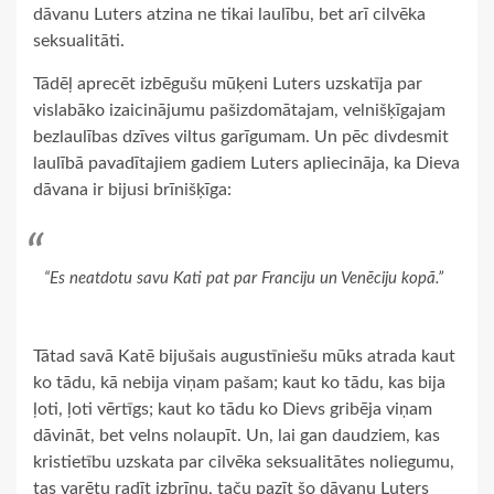
dāvanu Luters atzina ne tikai laulību, bet arī cilvēka
seksualitāti.
Tādēļ aprecēt izbēgušu mūķeni Luters uzskatīja par
vislabāko izaicinājumu pašizdomātajam, velnišķīgajam
bezlaulības dzīves viltus garīgumam. Un pēc divdesmit
laulībā pavadītajiem gadiem Luters apliecināja, ka Dieva
dāvana ir bijusi brīnišķīga:
“Es neatdotu savu Kati pat par Franciju un Venēciju kopā.”
Tātad savā Katē bijušais augustīniešu mūks atrada kaut
ko tādu, kā nebija viņam pašam; kaut ko tādu, kas bija
ļoti, ļoti vērtīgs; kaut ko tādu ko Dievs gribēja viņam
dāvināt, bet velns nolaupīt. Un, lai gan daudziem, kas
kristietību uzskata par cilvēka seksualitātes noliegumu,
tas varētu radīt izbrīnu, taču pazīt šo dāvanu Luters