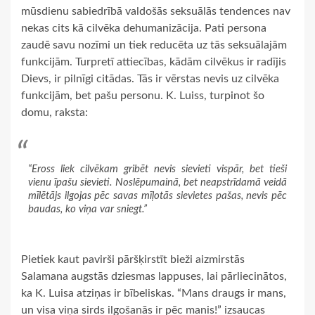
mūsdienu sabiedrībā valdošās seksuālās tendences nav
nekas cits kā cilvēka dehumanizācija. Pati persona
zaudē savu nozīmi un tiek reducēta uz tās seksuālajām
funkcijām. Turpretī attiecības, kādām cilvēkus ir radījis
Dievs, ir pilnīgi citādas. Tās ir vērstas nevis uz cilvēka
funkcijām, bet pašu personu. K. Luiss, turpinot šo
domu, raksta:
“Eross liek cilvēkam gribēt nevis sievieti vispār, bet tieši
vienu īpašu sievieti. Noslēpumainā, bet neapstrīdamā veidā
mīlētājs ilgojas pēc savas mīļotās sievietes pašas, nevis pēc
baudas, ko viņa var sniegt.”
Pietiek kaut pavirši pāršķirstīt bieži aizmirstās
Salamana augstās dziesmas lappuses, lai pārliecinātos,
ka K. Luisa atziņas ir bībeliskas. “Mans draugs ir mans,
un visa viņa sirds ilgošanās ir pēc manis!” izsaucas