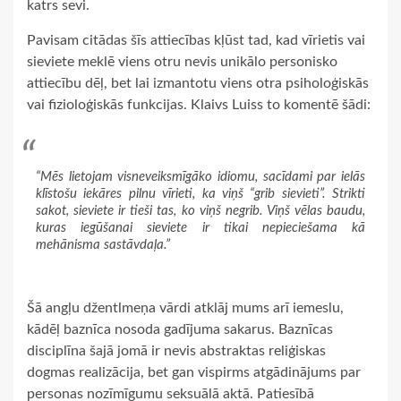
katrs sevi.
Pavisam citādas šīs attiecības kļūst tad, kad vīrietis vai
sieviete meklē viens otru nevis unikālo personisko
attiecību dēļ, bet lai izmantotu viens otra psiholoģiskās
vai fizioloģiskās funkcijas. Klaivs Luiss to komentē šādi:
“Mēs lietojam visneveiksmīgāko idiomu, sacīdami par ielās
klīstošu iekāres pilnu vīrieti, ka viņš “grib sievieti”. Strikti
sakot, sieviete ir tieši tas, ko viņš negrib. Viņš vēlas baudu,
kuras iegūšanai sieviete ir tikai nepieciešama kā
mehānisma sastāvdaļa.”
Šā angļu džentlmeņa vārdi atklāj mums arī iemeslu,
kādēļ baznīca nosoda gadījuma sakarus. Baznīcas
disciplīna šajā jomā ir nevis abstraktas reliģiskas
dogmas realizācija, bet gan vispirms atgādinājums par
personas nozīmīgumu seksuālā aktā. Patiesībā