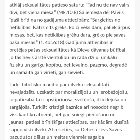
atklāj seksualitātes patieso saturu: “Tad nu tie nav vairs
divi, bet viena miesa.” (Mk.10:8) Šā iemesla dēļ Pāvils
īpaši brīdina no gadījuma attiecībām: “Sargieties no
netiklības! Katrs cits grēks, ko cilvēks dara, paliek ārpus
miesas, bet, kas netiklības grēku dara, grēko pie savas
paša miesas.” (1.Kor.6:18) Gadījuma attiecības ir
pretējas pašas seksualitātes kā Dieva dāvanas būtībai,
jo tās nevis ārstē vientulību un rada dziļu, unikālu
fizisku un garīgu kopību, bet ievaino, pazemo, degradē
un samaitā gan vīrieti, gan sievieti.
Tādēļ bībelisko mācību par cilvēka seksualitāti
nevajadzētu uzskatīt par moralizējošu un ierobežojošu,
jo patiesībā tā ir apstiprinoša, svētījoša, dziedējoša un
sargājoša. Turklāt kristīgā baznīca arī nosodot negrib
viss kaut ko atņemt, bet gan sniegt piedošanu un
jaunas, patiesi brīnišķīgas attiecības, par kādām klusībā
sapņo visi cilvēki. Atcerieties, ka Debesu Tēvs Savus
pazudušos dēlus un meitas vienmēr sagaida