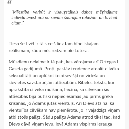
“Mīlestība varbūt ir visaugstākais dabas mēģinājums
indivīdu izvest ārā no savām šaurajām robežām un tuvināt
citam.”
Tiesa šeit vēl ir tāls ceļš līdz tam bībeliskajam
reālismam, kādu mēs redzam pie Lutera.
Mūsdienu nelaime ir tā pati, kas vērojama arī Ortegas i
Gaseta gadījumā. Proti, pastāv tendence atdalīt cilvēka
seksualitāti un aplūkot to atsevišķi no vīrieša un
sievietes savstarpējām attiecībām. Bībeles teksts, kur
aprakstīta cilvēka radīšana, liecina, ka cilvēkam šīs
attiecības bija būtiski nepieciešamas jau pirms grēkā
krišanas, jo Ādams jutās vientuļš. Arī Dievs atzina, ka
vientulība cilvēkam nav piemērota, jo ir vajadzīgs viņam
atbilstošs palīgs. Šādu palīgu Ādams atrod tikai tad, kad
Dievs dāvā viņam Ievu. Ievā Ādams vispirms ierauga