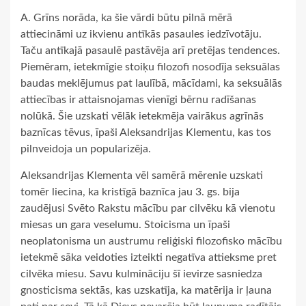
A. Grīns norāda, ka šie vārdi būtu pilnā mērā
attiecināmi uz ikvienu antīkās pasaules iedzīvotāju.
Taču antīkajā pasaulē pastāvēja arī pretējas tendences.
Piemēram, ietekmīgie stoiķu filozofi nosodīja seksuālas
baudas meklējumus pat laulībā, mācīdami, ka seksuālās
attiecības ir attaisnojamas vienīgi bērnu radīšanas
nolūkā. Šie uzskati vēlāk ietekmēja vairākus agrīnās
baznīcas tēvus, īpaši Aleksandrijas Klementu, kas tos
pilnveidoja un popularizēja.
Aleksandrijas Klementa vēl samērā mērenie uzskati
tomēr liecina, ka kristīgā baznīca jau 3. gs. bija
zaudējusi Svēto Rakstu mācību par cilvēku kā vienotu
miesas un gara veselumu. Stoicisma un īpaši
neoplatonisma un austrumu reliģiski filozofisko mācību
ietekmē sāka veidoties izteikti negatīva attieksme pret
cilvēka miesu. Savu kulmināciju šī ievirze sasniedza
gnosticisma sektās, kas uzskatīja, ka matērija ir ļauna