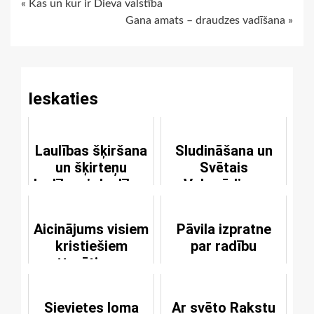
Continue
« Kas un kur ir Dieva valstība
Gana amats – draudzes vadīšana »
Reading
Ieskaties
Laulības šķiršana
Sludināšana un
un šķirteņu
Svētais
laulības ir laulības
Vakarēdiens
pārkāpšana
Aicinājums visiem
Pāvila izpratne
kristiešiem
par radību
atturēties no
sacelšanās un
dumpošanās
Sievietes loma
Ar svēto Rakstu