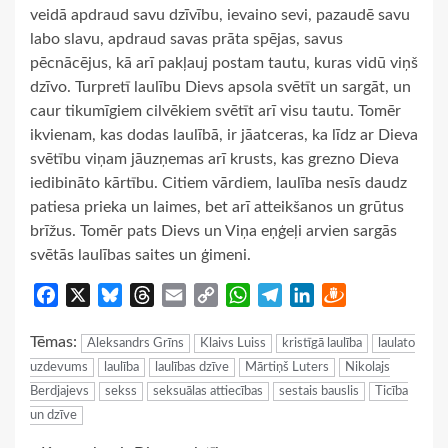
veidā apdraud savu dzīvību, ievaino sevi, pazaudē savu
labo slavu, apdraud savas prāta spējas, savus
pēcnācējus, kā arī pakļauj postam tautu, kuras vidū viņš
dzīvo. Turpretī laulību Dievs apsola svētīt un sargāt, un
caur tikumīgiem cilvēkiem svētīt arī visu tautu. Tomēr
ikvienam, kas dodas laulībā, ir jāatceras, ka līdz ar Dieva
svētību viņam jāuzņemas arī krusts, kas grezno Dieva
iedibināto kārtību. Citiem vārdiem, laulība nesīs daudz
patiesa prieka un laimes, bet arī atteikšanos un grūtus
brīžus. Tomēr pats Dievs un Viņa eņģeļi arvien sargās
svētās laulības saites un ģimeni.
Facebook
X
Bluesky
Threads
Email
Copy
WhatsApp
Telegram
LinkedIn
Draugiem
Link
Tēmas:
Aleksandrs Grīns
Klaivs Luiss
kristīgā laulība
laulato
uzdevums
laulība
laulības dzīve
Mārtiņš Luters
Nikolajs
Berdjajevs
sekss
seksuālas attiecības
sestais bauslis
Ticība
un dzīve