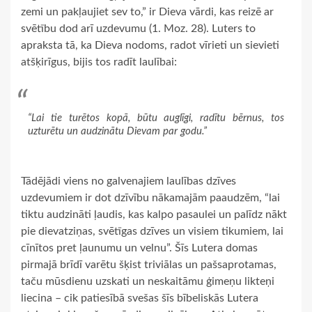
zemi un pakļaujiet sev to,” ir Dieva vārdi, kas reizē ar
svētību dod arī uzdevumu (1. Moz. 28). Luters to
apraksta tā, ka Dieva nodoms, radot vīrieti un sievieti
atšķirīgus, bijis tos radīt laulībai:
“Lai tie turētos kopā, būtu auglīgi, radītu bērnus, tos
uzturētu un audzinātu Dievam par godu.”
Tādējādi viens no galvenajiem laulības dzīves
uzdevumiem ir dot dzīvību nākamajām paaudzēm, “lai
tiktu audzināti ļaudis, kas kalpo pasaulei un palīdz nākt
pie dievatziņas, svētīgas dzīves un visiem tikumiem, lai
cīnītos pret ļaunumu un velnu”. Šīs Lutera domas
pirmajā brīdī varētu šķist triviālas un pašsaprotamas,
taču mūsdienu uzskati un neskaitāmu ģimeņu likteņi
liecina – cik patiesībā svešas šīs bībeliskās Lutera