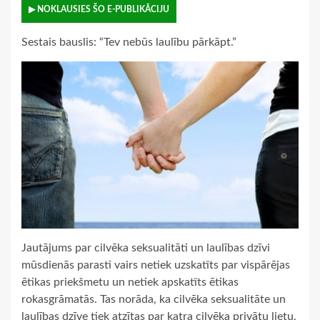
▶ NOKLAUSIES ŠO E-PUBLIKĀCIJU
Sestais bauslis: “Tev nebūs laulību pārkāpt.”
Jautājums par cilvēka seksualitāti un laulības dzīvi
mūsdienās parasti vairs netiek uzskatīts par vispārējas
ētikas priekšmetu un netiek apskatīts ētikas
rokasgrāmatās. Tas norāda, ka cilvēka seksualitāte un
laulības dzīve tiek atzītas par katra cilvēka privātu lietu,