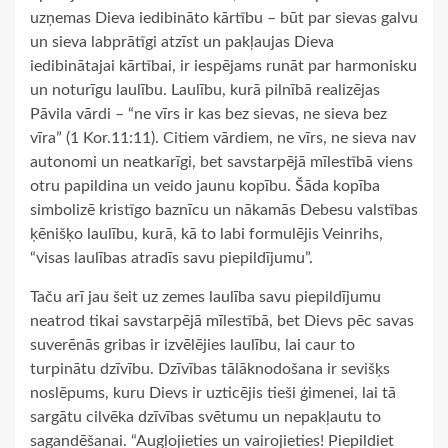
uzņemas Dieva iedibināto kārtību – būt par sievas galvu
un sieva labprātīgi atzīst un pakļaujas Dieva
iedibinātajai kārtībai, ir iespējams runāt par harmonisku
un noturīgu laulību. Laulību, kurā pilnībā realizējas
Pāvila vārdi – “ne vīrs ir kas bez sievas, ne sieva bez
vīra” (1 Kor.11:11). Citiem vārdiem, ne vīrs, ne sieva nav
autonomi un neatkarīgi, bet savstarpējā mīlestībā viens
otru papildina un veido jaunu kopību. Šāda kopība
simbolizē kristīgo baznīcu un nākamās Debesu valstības
ķēnišķo laulību, kurā, kā to labi formulējis Veinrihs,
“visas laulības atradīs savu piepildījumu”.
Taču arī jau šeit uz zemes laulība savu piepildījumu
neatrod tikai savstarpējā mīlestībā, bet Dievs pēc savas
suverēnās gribas ir izvēlējies laulību, lai caur to
turpinātu dzīvību. Dzīvības tālāknodošana ir sevišķs
noslēpums, kuru Dievs ir uzticējis tieši ģimenei, lai tā
sargātu cilvēka dzīvības svētumu un nepakļautu to
sagandēšanai. “Augļojieties un vairojieties! Piepildiet