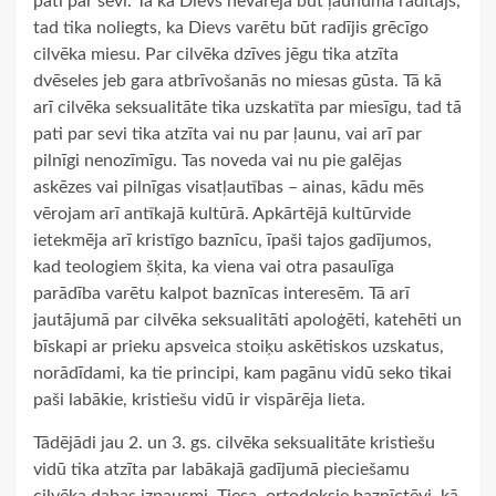
pati par sevi. Tā kā Dievs nevarēja būt ļaunuma radītājs,
tad tika noliegts, ka Dievs varētu būt radījis grēcīgo
cilvēka miesu. Par cilvēka dzīves jēgu tika atzīta
dvēseles jeb gara atbrīvošanās no miesas gūsta. Tā kā
arī cilvēka seksualitāte tika uzskatīta par miesīgu, tad tā
pati par sevi tika atzīta vai nu par ļaunu, vai arī par
pilnīgi nenozīmīgu. Tas noveda vai nu pie galējas
askēzes vai pilnīgas visatļautības – ainas, kādu mēs
vērojam arī antīkajā kultūrā. Apkārtējā kultūrvide
ietekmēja arī kristīgo baznīcu, īpaši tajos gadījumos,
kad teologiem šķita, ka viena vai otra pasaulīga
parādība varētu kalpot baznīcas interesēm. Tā arī
jautājumā par cilvēka seksualitāti apoloģēti, katehēti un
bīskapi ar prieku apsveica stoiķu askētiskos uzskatus,
norādīdami, ka tie principi, kam pagānu vidū seko tikai
paši labākie, kristiešu vidū ir vispārēja lieta.
Tādējādi jau 2. un 3. gs. cilvēka seksualitāte kristiešu
vidū tika atzīta par labākajā gadījumā pieciešamu
cilvēka dabas izpausmi. Tiesa, ortodoksie baznīctēvi, kā,