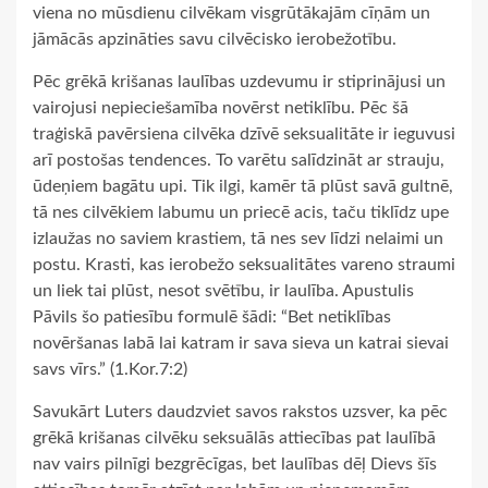
viena no mūsdienu cilvēkam visgrūtākajām cīņām un
jāmācās apzināties savu cilvēcisko ierobežotību.
Pēc grēkā krišanas laulības uzdevumu ir stiprinājusi un
vairojusi nepieciešamība novērst netiklību. Pēc šā
traģiskā pavērsiena cilvēka dzīvē seksualitāte ir ieguvusi
arī postošas tendences. To varētu salīdzināt ar strauju,
ūdeņiem bagātu upi. Tik ilgi, kamēr tā plūst savā gultnē,
tā nes cilvēkiem labumu un priecē acis, taču tiklīdz upe
izlaužas no saviem krastiem, tā nes sev līdzi nelaimi un
postu. Krasti, kas ierobežo seksualitātes vareno straumi
un liek tai plūst, nesot svētību, ir laulība. Apustulis
Pāvils šo patiesību formulē šādi: “Bet netiklības
novēršanas labā lai katram ir sava sieva un katrai sievai
savs vīrs.” (1.Kor.7:2)
Savukārt Luters daudzviet savos rakstos uzsver, ka pēc
grēkā krišanas cilvēku seksuālās attiecības pat laulībā
nav vairs pilnīgi bezgrēcīgas, bet laulības dēļ Dievs šīs