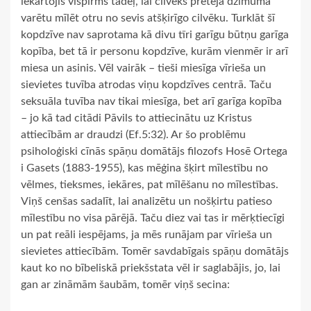
iekārtojis vispirms tādēļ, lai cilvēks pretējā dzimumā
varētu mīlēt otru no sevis atšķirīgo cilvēku. Turklāt šī
kopdzīve nav saprotama kā divu tīri garīgu būtņu garīga
kopība, bet tā ir personu kopdzīve, kurām vienmēr ir arī
miesa un asinis. Vēl vairāk – tieši miesīga vīrieša un
sievietes tuvība atrodas viņu kopdzīves centrā. Taču
seksuāla tuvība nav tikai miesīga, bet arī garīga kopība
– jo kā tad citādi Pāvils to attiecinātu uz Kristus
attiecībām ar draudzi (Ef.5:32). Ar šo problēmu
psiholoģiski cīnās spāņu domātājs filozofs Hosē Ortega
i Gasets (1883-1955), kas mēģina šķirt mīlestību no
vēlmes, tieksmes, iekāres, pat mīlēšanu no mīlestības.
Viņš cenšas sadalīt, lai analizētu un nošķirtu patieso
mīlestību no visa pārējā. Taču diez vai tas ir mērķtiecīgi
un pat reāli iespējams, ja mēs runājam par vīrieša un
sievietes attiecībām. Tomēr savdabīgais spāņu domātājs
kaut ko no bībeliskā priekšstata vēl ir saglabājis, jo, lai
gan ar zināmām šaubām, tomēr viņš secina: