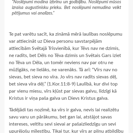
“Noslēpumi modina izbrīnu un godbijību. Noslēpumi mūsos
izraisa augustīnisku prieku. Bet noslēpumi nemudina veikt
pētījumus vai analīzes.”
Te pat varētu sacīt, ka zināmā mērā laulības noslēpumu
var attiecināt uz Dieva personu savstarpējām
attiecībām Svētajā Trīsvienībā, kur Tēvs nav ne dzimis,
ne radīts, bet Dēls no Tēva dzimis un Svētais Gars iziet
no Tēva un Dēla, un tomēr neviens nav par otru ne
mūžīgāks, ne lielāks, ne varenāks. Tā arī: “Vīrs nav no
sievas, bet sieva no vīra. Jo vīrs nav radīts sievas dēļ,
bet sieva vīra dēļ.” (1.Kor.11:8-9) Laulībā, kur divi top
par vienu miesu, vīrs kļūst par sievas galvu, līdzīgi kā
Kristus ir viņa paša galva un Dievs Kristus galva.
Tādējādi tas nozīmē, ka vīrs ir galva, nevis lai realizētu
savu varu un pārākumu, bet gan lai, atstājot savas
intereses, veltītu sevi sievai ar pašaizliedzīgu un sevi
upurējošu mīlestību. Tikai tur, kur vīrs ar pilnu atbildību