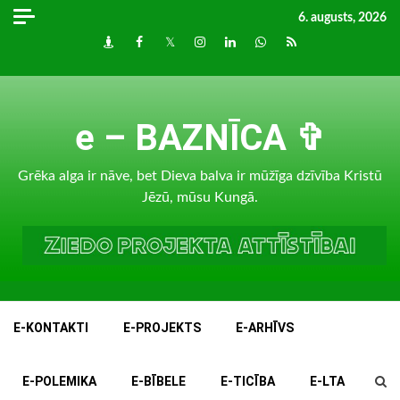
Skip
6. augusts, 2026
to
Draugiem
Facebook
Twitter
Instagram
LinkedIn
whatsapp
RSS
content
e – BAZNĪCA ✞
Grēka alga ir nāve, bet Dieva balva ir mūžīga dzīvība Kristū
Jēzū, mūsu Kungā.
E-KONTAKTI
E-PROJEKTS
E-ARHĪVS
E-POLEMIKA
E-BĪBELE
E-TICĪBA
E-LTA