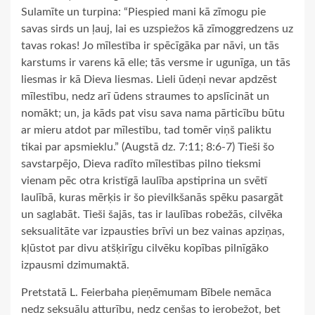
Sulamīte un turpina: “Piespied mani kā zīmogu pie
savas sirds un ļauj, lai es uzspiežos kā zīmoggredzens uz
tavas rokas! Jo mīlestība ir spēcīgāka par nāvi, un tās
karstums ir varens kā elle; tās versme ir ugunīga, un tās
liesmas ir kā Dieva liesmas. Lieli ūdeņi nevar apdzēst
mīlestību, nedz arī ūdens straumes to apslīcināt un
nomākt; un, ja kāds pat visu sava nama pārticību būtu
ar mieru atdot par mīlestību, tad tomēr viņš paliktu
tikai par apsmieklu.” (Augstā dz. 7:11; 8:6-7) Tieši šo
savstarpējo, Dieva radīto mīlestības pilno tieksmi
vienam pēc otra kristīgā laulība apstiprina un svētī
laulībā, kuras mērķis ir šo pievilkšanās spēku pasargāt
un saglabāt. Tieši šajās, tas ir laulības robežās, cilvēka
seksualitāte var izpausties brīvi un bez vainas apziņas,
kļūstot par divu atšķirīgu cilvēku kopības pilnīgāko
izpausmi dzimumaktā.
Pretstatā L. Feierbaha pieņēmumam Bībele nemāca
nedz seksuālu atturību, nedz cenšas to ierobežot, bet