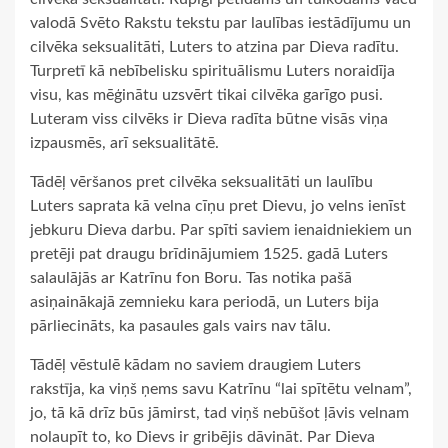
valodā Svēto Rakstu tekstu par laulības iestādījumu un
cilvēka seksualitāti, Luters to atzina par Dieva radītu.
Turpretī kā nebībelisku spirituālismu Luters noraidīja
visu, kas mēģinātu uzsvērt tikai cilvēka garīgo pusi.
Luteram viss cilvēks ir Dieva radīta būtne visās viņa
izpausmēs, arī seksualitātē.
Tādēļ vēršanos pret cilvēka seksualitāti un laulību
Luters saprata kā velna cīņu pret Dievu, jo velns ienīst
jebkuru Dieva darbu. Par spīti saviem ienaidniekiem un
pretēji pat draugu brīdinājumiem 1525. gadā Luters
salaulājās ar Katrīnu fon Boru. Tas notika pašā
asiņainākajā zemnieku kara periodā, un Luters bija
pārliecināts, ka pasaules gals vairs nav tālu.
Tādēļ vēstulē kādam no saviem draugiem Luters
rakstīja, ka viņš ņems savu Katrīnu “lai spītētu velnam”,
jo, tā kā drīz būs jāmirst, tad viņš nebūšot ļāvis velnam
nolaupīt to, ko Dievs ir gribējis dāvināt. Par Dieva