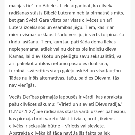
mācījās tieši no Bībeles. Lieki atgādināt, ka cilvēka
radīšanas stāsts Bībelē Luteram nebija pirmatnējs mīts,
bet gan Svētā Gara vēsts par visas cilvēces un arī
Lutera izcelšanos un esamības jēgu. Tiem, kas ir ar
mieru vismaz uzklausīt šādu versiju, ir vērts turpināt šo
rindu lasīšanu. Tiem, kam jau pati šāda doma liekas
nepieņemama, atliek vai nu doties pie indiešu dieva
Kamas, lai dievišķotu un pielūgtu savu seksualitāti, vai
arī, paliekot antīkās rietumu pasaules duālismā,
turpināt svārstīties starp galēju askēzi un visatļautību.
Tādas nu ir šīs alternatīvas, taču, paldies Dievam, tās
nav vienīgās.
Vecās Derības pirmajās lappusēs ir vārdi, kas apraksta
pašu cilvēces sākumu: “Vīrieti un sievieti Dievs radīja.”
(1.Moz.1:27) Šie radīšanas stāsta vārdi uzsver patiesību,
kas pirmajā brīdī varētu šķist triviāla, proti, ikviens
cilvēks ir seksuāla būtne – vīrietis vai sieviete.
Abstrakta cilvēka kā tāda nav! Ja šis fakts paliek