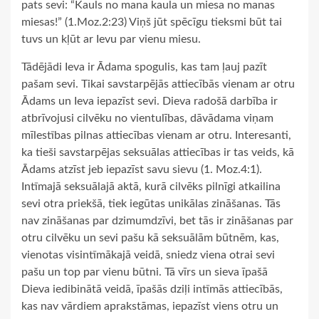
pats sevi: “Kauls no mana kaula un miesa no manas
miesas!” (1.Moz.2:23) Viņš jūt spēcīgu tieksmi būt tai
tuvs un kļūt ar Ievu par vienu miesu.
Tādējādi Ieva ir Ādama spogulis, kas tam ļauj pazīt
pašam sevi. Tikai savstarpējās attiecībās vienam ar otru
Ādams un Ieva iepazīst sevi. Dieva radošā darbība ir
atbrīvojusi cilvēku no vientulības, dāvādama viņam
mīlestības pilnas attiecības vienam ar otru. Interesanti,
ka tieši savstarpējas seksuālas attiecības ir tas veids, kā
Ādams atzīst jeb iepazīst savu sievu (1. Moz.4:1).
Intīmajā seksuālajā aktā, kurā cilvēks pilnīgi atkailina
sevi otra priekšā, tiek iegūtas unikālas zināšanas. Tās
nav zināšanas par dzimumdzīvi, bet tās ir zināšanas par
otru cilvēku un sevi pašu kā seksuālām būtnēm, kas,
vienotas visintīmākajā veidā, sniedz viena otrai sevi
pašu un top par vienu būtni. Tā vīrs un sieva īpašā
Dieva iedibinātā veidā, īpašās dziļi intīmās attiecībās,
kas nav vārdiem aprakstāmas, iepazīst viens otru un