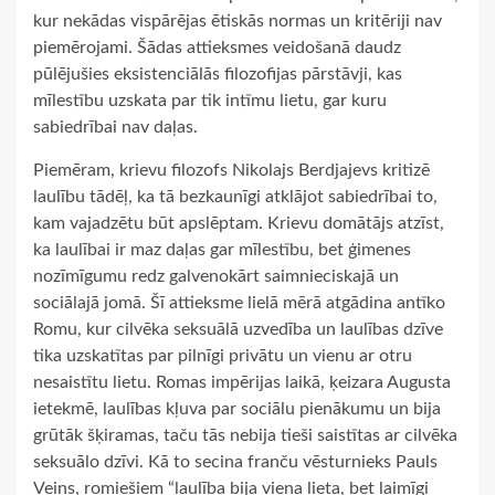
kur nekādas vispārējas ētiskās normas un kritēriji nav
piemērojami. Šādas attieksmes veidošanā daudz
pūlējušies eksistenciālās filozofijas pārstāvji, kas
mīlestību uzskata par tik intīmu lietu, gar kuru
sabiedrībai nav daļas.
Piemēram, krievu filozofs Nikolajs Berdjajevs kritizē
laulību tādēļ, ka tā bezkaunīgi atklājot sabiedrībai to,
kam vajadzētu būt apslēptam. Krievu domātājs atzīst,
ka laulībai ir maz daļas gar mīlestību, bet ģimenes
nozīmīgumu redz galvenokārt saimnieciskajā un
sociālajā jomā. Šī attieksme lielā mērā atgādina antīko
Romu, kur cilvēka seksuālā uzvedība un laulības dzīve
tika uzskatītas par pilnīgi privātu un vienu ar otru
nesaistītu lietu. Romas impērijas laikā, ķeizara Augusta
ietekmē, laulības kļuva par sociālu pienākumu un bija
grūtāk šķiramas, taču tās nebija tieši saistītas ar cilvēka
seksuālo dzīvi. Kā to secina franču vēsturnieks Pauls
Veins, romiešiem “laulība bija viena lieta, bet laimīgi