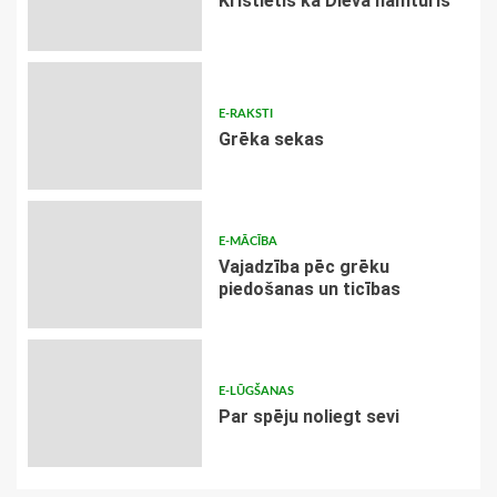
Kristietis kā Dieva namturis
E-RAKSTI
Grēka sekas
E-MĀCĪBA
Vajadzība pēc grēku
piedošanas un ticības
E-LŪGŠANAS
Par spēju noliegt sevi