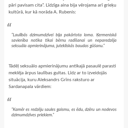
pāri pavisam cita”. Līdzīga aina bija vērojama arī grieķu
kultūrā, kur kā norāda A. Rubenis:
“Laulībās dzimumdzīvei bija pakārtota loma. Ķermeniskā
savienība notika tikai bērnu radīšanai un neparedzēja
seksuāla apmierinājuma, jutekliskās baudas gūšanu.”
Tādēļ seksuālo apmierinājumu antīkajā pasaulē parasti
meklēja ārpus laulības gultas. Līdz ar to izveidojās
situācija, kuru Aleksandrs Grīns raksturo ar
Sardanapala vārdiem:
“Kamēr es redzēju saules gaismu, es ēdu, dzēru un nodevos
dzimumdzīves priekiem.”