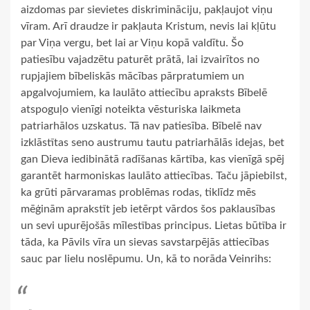
aizdomas par sievietes diskrimināciju, pakļaujot viņu
vīram. Arī draudze ir pakļauta Kristum, nevis lai kļūtu
par Viņa vergu, bet lai ar Viņu kopā valdītu. Šo
patiesību vajadzētu paturēt prātā, lai izvairītos no
rupjajiem bībeliskās mācības pārpratumiem un
apgalvojumiem, ka laulāto attiecību apraksts Bībelē
atspoguļo vienīgi noteikta vēsturiska laikmeta
patriarhālos uzskatus. Tā nav patiesība. Bībelē nav
izklāstītas seno austrumu tautu patriarhālās idejas, bet
gan Dieva iedibinātā radīšanas kārtība, kas vienīgā spēj
garantēt harmoniskas laulāto attiecības. Taču jāpiebilst,
ka grūti pārvaramas problēmas rodas, tiklīdz mēs
mēģinām aprakstīt jeb ietērpt vārdos šos paklausības
un sevi upurējošās mīlestības principus. Lietas būtība ir
tāda, ka Pāvils vīra un sievas savstarpējās attiecības
sauc par lielu noslēpumu. Un, kā to norāda Veinrihs: