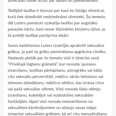
attiecības tomēr atzīst par labām un pieņemamām.
Tādējādi laulība ir kļuvusi par kaut ko līdzīgu slimnīcai,
kurā tiek dziedināti nedziedināmi slimnieki. Šo iemeslu
dēļ Luters pamatoti uzskatīja laulību par augstāko
pasaules kārtu, kam nevar līdzināties klosteru dzīve, jo
tā pretēji laulībai pastiprina iekāri.
Savos katehismos Luters izvairījās aprakstīt seksuālos
grēkus, jo pati šo grēku pieminēšana apgrēcina cilvēku.
Nedaudz plašāk par šo tematu viņš ir izteicies savā
“Privātajā lūgšanu grāmatā”, kur nosoda: jaunavu
izvarošanu, laulības pārkāpšanu, asinsgrēku vai kādu
citu seksuālu perversitāti, neķītru vārdu lietošanu vai
dziesmu dziedāšanu, neķītrus attēlus, kas izraisa citos
vai pašā seksuālas vēlmes. Viņš nosoda šādu vēlmju
izraisīšanu, koķetējot vai nododoties seksuālām
fantāzijām, tāpat viņš nosoda neizvairīšanos no
seksuāliem kārdinājumiem un atļauju savas mājas
izmantot seksuāliem grēkiem, kā arī citu nemudināšanu