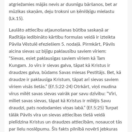
atgriežamies mājās nevis ar dusmīgu bāršanos, bet ar
mūzikas skaņām, deju troksni un ķēnišķīgu mielastu
(Lk.15).
Laulāto attiecību atjaunošanas būtība saskaņā ar
Radītāja iedibināto kārtību formulas veidā ir izteikta
Pāvila Vēstulē efeziešiem 5. nodaļā. Pirmkārt, Pāvils
aicina sievas uz bijīgu paklausību saviem vīriem:
“Sievas, esiet paklausīgas saviem vīriem kā Tam
Kungam. Jo vīrs ir sievas galva, tāpat kā Kristus ir
draudzes galva, būdams Savas miesas Pestītājs. Bet, kā
draudze ir paklausīga Kristum, tāpat arī sievas saviem
vīriem visās lietās.” (Ef.5:22-24) Otrkārt, viņš mudina
vīrus mīlēt savas sievas vairāk par savu dzīvību: “Vīri,
mīliet savas sievas, tāpat kā Kristus ir mīlējis Savu
draudzi, pats nododamies viņas labā.” (Ef.5:25) Turpat
tālāk Pāvils vīra un sievas attiecības tiešā veidā
pielīdzina Kristus un draudzes attiecībām, nosaucot tās
par lielu noslēpumu. Šis fakts pilnībā novērš jebkuras