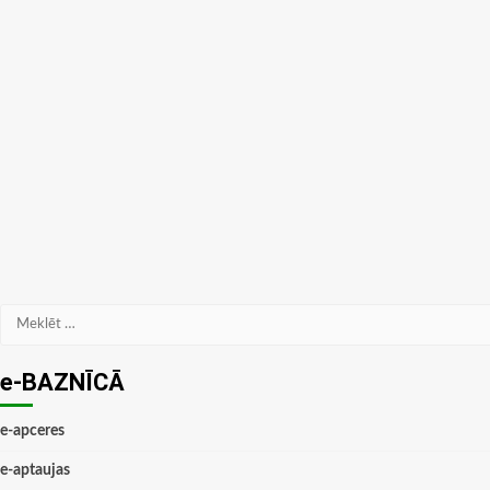
Meklēt:
e-BAZNĪCĀ
e-apceres
e-aptaujas