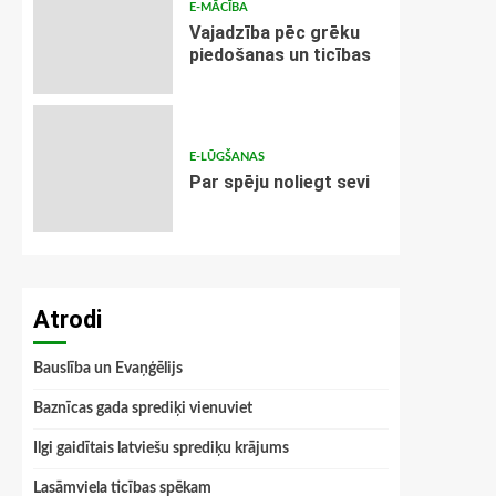
E-MĀCĪBA
Vajadzība pēc grēku
piedošanas un ticības
E-LŪGŠANAS
Par spēju noliegt sevi
Atrodi
Bauslība un Evaņģēlijs
Baznīcas gada sprediķi vienuviet
Ilgi gaidītais latviešu sprediķu krājums
Lasāmviela ticības spēkam