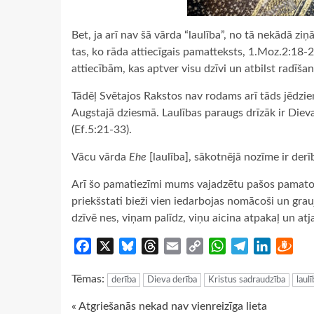
Bet, ja arī nav šā vārda “laulība”, no tā nekādā z
tas, ko rāda attiecīgais pamatteksts, 1.Moz.2:18-24,
attiecībām, kas aptver visu dzīvi un atbilst radīš
Tādēļ Svētajos Rakstos nav rodams arī tāds jēdziens 
Augstajā dziesmā. Laulības paraugs drīzāk ir Diev
(Ef.5:21-33).
Vācu vārda
Ehe
[laulība], sākotnējā nozīme ir der
Arī šo pamatiezīmi mums vajadzētu pašos pamatos 
priekšstati bieži vien iedarbojas nomācoši un grauj
dzīvē nes, viņam palīdz, viņu aicina atpakaļ un at
Facebook
X
Bluesky
Threads
Email
Copy
WhatsApp
Telegram
LinkedIn
Dra
Link
Tēmas:
derība
Dieva derība
Kristus sadraudzība
laulī
Continue
« Atgriešanās nekad nav vienreizīga lieta