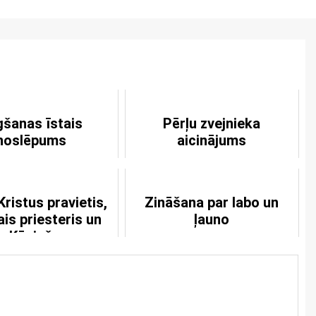
gšanas īstais
Pērļu zvejnieka
noslēpums
aicinājums
ristus pravietis,
Zināšana par labo un
is priesteris un
ļauno
Ķēniņš