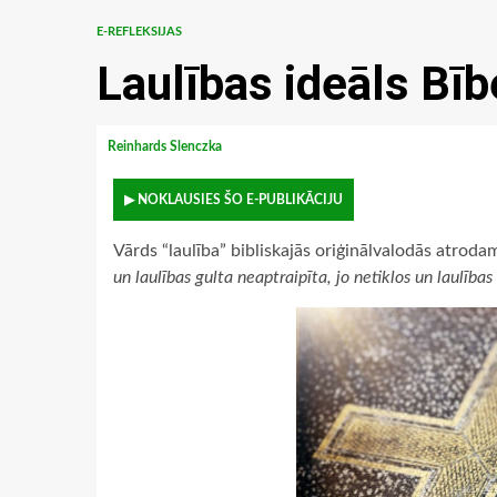
E-REFLEKSIJAS
Laulības ideāls Bīb
Reinhards Slenczka
▶ NOKLAUSIES ŠO E-PUBLIKĀCIJU
Vārds “laulība” bibliskajās oriģinālvalodās atrodam
un laulības gulta neaptraipīta, jo netiklos un laulības