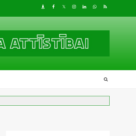
Draugiem
Facebook
Twitter
Instagram
LinkedIn
whatsapp
RSS