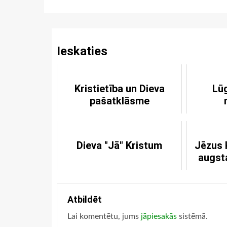
Reading
Ieskaties
Kristietība un Dieva
Lū
pašatklāsme
Dieva "Jā" Kristum
Jēzus K
augsta
Atbildēt
Lai komentētu, jums
jāpiesakās
sistēmā.