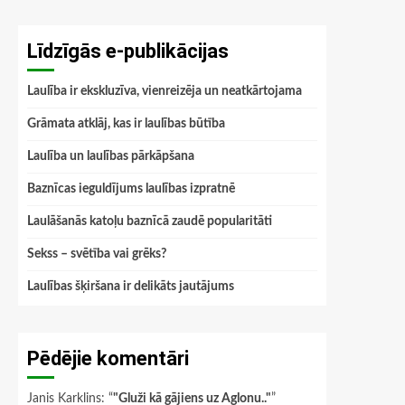
Līdzīgās e-publikācijas
Laulība ir ekskluzīva, vienreizēja un neatkārtojama
Grāmata atklāj, kas ir laulības būtība
Laulība un laulības pārkāpšana
Baznīcas ieguldījums laulības izpratnē
Laulāšanās katoļu baznīcā zaudē popularitāti
Sekss – svētība vai grēks?
Laulības šķiršana ir delikāts jautājums
Pēdējie komentāri
Janis Karklins
: “
"Gluži kā gājiens uz Aglonu.."
”