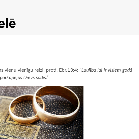
elē
s vienu vienīgu reizi, proti, Ebr.13:4:
“Laulība lai ir visiem godā
 pārkāpējus Dievs sodīs.”