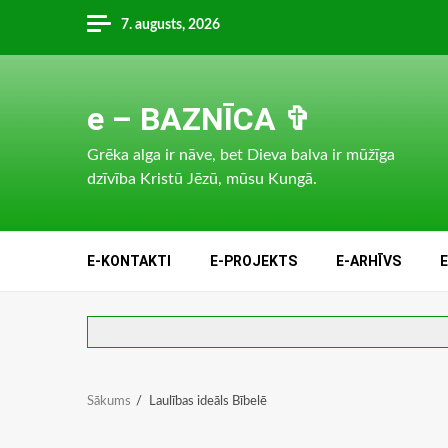
Skip
7. augusts, 2026
to
content
e – BAZNĪCA ✞
Grēka alga ir nāve, bet Dieva balva ir mūžīga
dzīvība Kristū Jēzū, mūsu Kungā.
E-KONTAKTI
E-PROJEKTS
E-ARHĪVS
Sākums
Laulības ideāls Bībelē