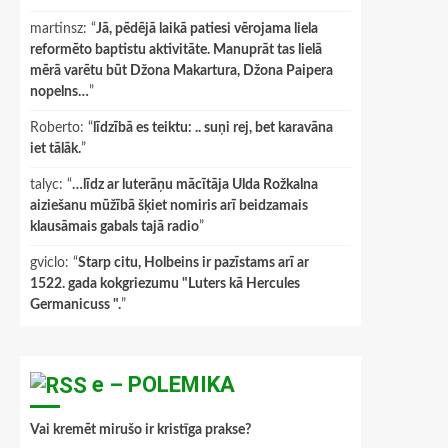
martinsz
: “
Jā, pēdējā laikā patiesi vērojama liela
reformēto baptistu aktivitāte. Manuprāt tas lielā
mērā varētu būt Džona Makartura, Džona Paipera
nopelns…
”
Roberto
: “
līdzībā es teiktu: .. suņi rej, bet karavāna
iet tālāk.
”
talyc
: “
…līdz ar luterāņu mācītāja Ulda Rožkalna
aiziešanu mūžībā šķiet nomiris arī beidzamais
klausāmais gabals tajā radio
”
gviclo
: “
Starp citu, Holbeins ir pazīstams arī ar
1522. gada kokgriezumu "Luters kā Hercules
Germanicuss ".
”
e – POLEMIKA
Vai kremēt mirušo ir kristīga prakse?