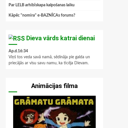
Par LELB arhibīskapa kalpošanas laiku
Kāpēc "nomira" e-BAZNĪCAs forums?
Dieva vārds katrai dienai
Ap.d.16:34
Viņš tos veda savā namā, sēdināja pie galda un
priecājās ar visu savu namu, ka ticēja Dievam.
Animācijas filma