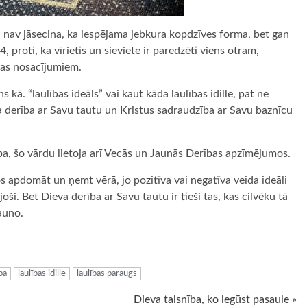
iņā nav jāsecina, ka iespējama jebkura kopdzīves forma, bet gan
 proti, ka vīrietis un sieviete ir paredzēti viens otram,
anas nosacījumiem.
kā. “laulības ideāls” vai kaut kāda laulības idille, pat ne
a derība ar Savu tautu un Kristus sadraudzība ar Savu baznīcu
ība, šo vārdu lietoja arī Vecās un Jaunās Derības apzīmējumos.
apdomāt un ņemt vērā, jo pozitīva vai negatīva veida ideāli
oši. Bet Dieva derība ar Savu tautu ir tieši tas, kas cilvēku tā
jauno.
ugiem
ba
laulības idille
laulības paraugs
Dieva taisnība, ko iegūst pasaule »