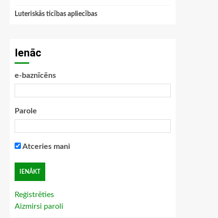
Luteriskās ticības apliecības
Ienāc
e-baznīcēns
Parole
Atceries mani
Reģistrēties
Aizmirsi paroli