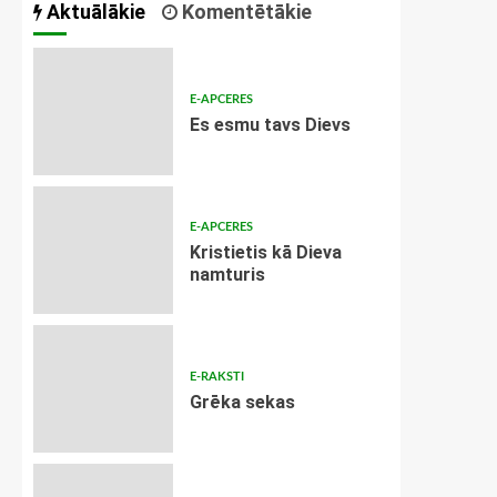
Aktuālākie
Komentētākie
E-APCERES
Es esmu tavs Dievs
E-APCERES
Kristietis kā Dieva
namturis
E-RAKSTI
Grēka sekas