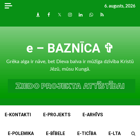
Skip
6. augusts, 2026
to
Draugiem
Facebook
Twitter
Instagram
LinkedIn
whatsapp
RSS
content
e – BAZNĪCA ✞
Grēka alga ir nāve, bet Dieva balva ir mūžīga dzīvība Kristū
Jēzū, mūsu Kungā.
E-KONTAKTI
E-PROJEKTS
E-ARHĪVS
E-POLEMIKA
E-BĪBELE
E-TICĪBA
E-LTA