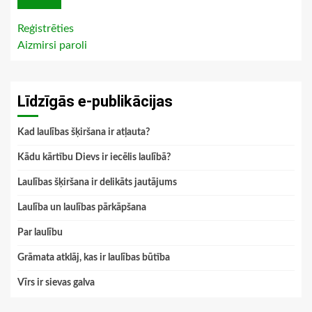
Reģistrēties
Aizmirsi paroli
Līdzīgās e-publikācijas
Kad laulības šķiršana ir atļauta?
Kādu kārtību Dievs ir iecēlis laulībā?
Laulības šķiršana ir delikāts jautājums
Laulība un laulības pārkāpšana
Par laulību
Grāmata atklāj, kas ir laulības būtība
Vīrs ir sievas galva