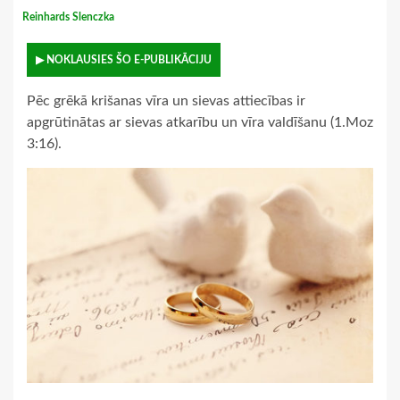
Reinhards Slenczka
▶ NOKLAUSIES ŠO E-PUBLIKĀCIJU
Pēc grēkā krišanas vīra un sievas attiecības ir
apgrūtinātas ar sievas atkarību un vīra valdīšanu (1.Moz
3:16).