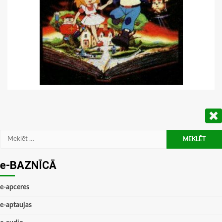
Meklēt:
e-BAZNĪCĀ
e-apceres
e-aptaujas