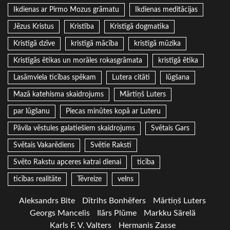
Ikdienas ar Pirmo Mozus grāmatu
Ikdienas meditācijas
Jēzus Kristus
Kristība
Kristīgā dogmatika
Kristīgā dzīve
kristīgā mācība
kristīgā mūzika
Kristīgās ētikas un morāles rokasgrāmata
kristīgā ētika
Lasāmviela ticības spēkam
Lutera citāti
lūgšana
Mazā katehisma skaidrojums
Mārtiņš Luters
par lūgšanu
Piecas minūtes kopā ar Luteru
Pāvila vēstules galatiešiem skaidrojums
Svētais Gars
Svētais Vakarēdiens
Svētie Raksti
Svēto Rakstu apceres katrai dienai
ticība
ticības realitāte
Tēvreize
velns
Aleksandrs Bite
Dītrihs Bonhēfers
Mārtiņš Luters
Georgs Mancelis
Ilārs Plūme
Markku Särelä
Karls F. V. Valters
Hermanis Zasse