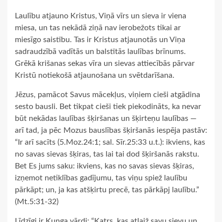
Laulību atjauno Kristus, Viņā vīrs un sieva ir viena
miesa, un tas nekādā ziņā nav ierobežots tikai ar
miesīgo saistību. Tas ir Kristus atjaunotās un Viņa
sadraudzībā vadītās un balstītās laulības brīnums.
Grēkā krišanas sekas vīra un sievas attiecībās pārvar
Kristū notiekošā atjaunošana un svētdarīšana.
Jēzus, pamācot Savus mācekļus, viņiem cieši atgādina
sesto bausli. Bet tikpat cieši tiek piekodināts, ka nevar
būt nekādas laulības šķiršanas un šķirteņu laulības —
arī tad, ja pēc Mozus bauslības šķiršanās iespēja pastāv:
“Ir arī sacīts (5.Moz.24:1; sal. Sīr.25:33 u.t.): ikviens, kas
no savas sievas šķiras, tas lai tai dod šķiršanās rakstu.
Bet Es jums saku: ikviens, kas no savas sievas šķiras,
izņemot netiklības gadījumu, tas viņu spiež laulību
pārkāpt; un, ja kas atšķirtu precē, tas pārkāpj laulību.”
(Mt.5:31-32)
Līdzīgi ir Kunga vārdi: “Katrs, kas atlaiž savu sievu un