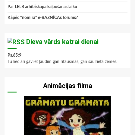
Par LELB arhibīskapa kalpošanas laiku
Kāpēc "nomira" e-BAZNĪCAs forums?
Dieva vārds katrai dienai
Ps.65:9
Tu liec arī gavilēt ļaudīm gan rītausmas, gan saulrieta zemēs.
Animācijas filma