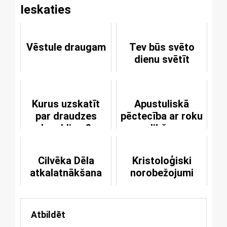
Ieskaties
Vēstule draugam
Tev būs svēto
dienu svētīt
Kurus uzskatīt
Apustuliskā
par draudzes
pēctecība ar roku
locekļiem?
uzlikšanu
Cilvēka Dēla
Kristoloģiski
atkalatnākšana
norobežojumi
Atbildēt