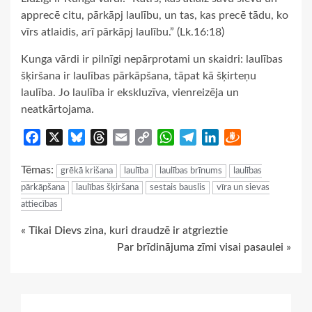
apprecē citu, pārkāpj laulību, un tas, kas precē tādu, ko
vīrs atlaidis, arī pārkāpj laulību.” (Lk.16:18)
Kunga vārdi ir pilnīgi nepārprotami un skaidri: laulības
šķiršana ir laulības pārkāpšana, tāpat kā šķirteņu
laulība. Jo laulība ir ekskluzīva, vienreizēja un
neatkārtojama.
Facebook
X
Bluesky
Threads
Email
Copy
WhatsApp
Telegram
LinkedIn
Draugiem
Link
Tēmas:
grēkā krišana
laulība
laulības brīnums
laulības
pārkāpšana
laulības šķiršana
sestais bauslis
vīra un sievas
attiecības
Continue
« Tikai Dievs zina, kuri draudzē ir atgrieztie
Par brīdinājuma zīmi visai pasaulei »
Reading