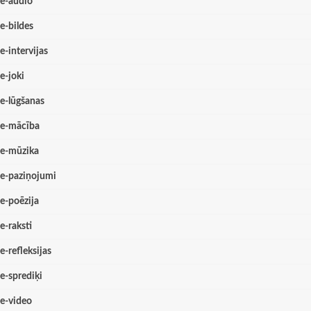
e-audio
e-bildes
e-intervijas
e-joki
e-lūgšanas
e-mācība
e-mūzika
e-paziņojumi
e-poēzija
e-raksti
e-refleksijas
e-sprediķi
e-video