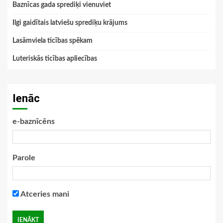
Baznīcas gada sprediķi vienuviet
Ilgi gaidītais latviešu sprediķu krājums
Lasāmviela ticības spēkam
Luteriskās ticības apliecības
Ienāc
e-baznīcēns
Parole
Atceries mani