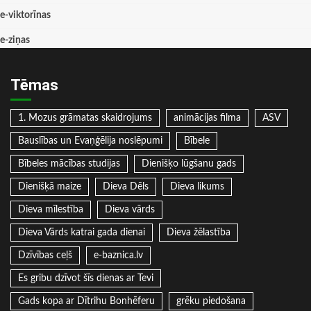
e-viktorīnas
e-ziņas
Tēmas
1. Mozus grāmatas skaidrojums
animācijas filma
ASV
Bauslības un Evaņģēlija noslēpumi
Bībele
Bībeles mācības studijas
Dienišķo lūgšanu gads
Dienišķā maize
Dieva Dēls
Dieva likums
Dieva mīlestība
Dieva vārds
Dieva Vārds katrai gada dienai
Dieva žēlastība
Dzīvības ceļš
e-baznica.lv
Es gribu dzīvot šīs dienas ar Tevi
Gads kopa ar Dītrihu Bonhēferu
grēku piedošana