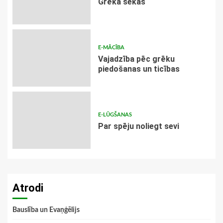
Grēka sekas
E-MĀCĪBA
Vajadzība pēc grēku
piedošanas un ticības
E-LŪGŠANAS
Par spēju noliegt sevi
Atrodi
Bauslība un Evaņģēlijs