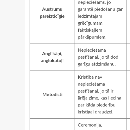
nepieciešams, jo
Austrumu
garantē piedošanu gan
pareizticīgie
iedzimtajam
grēcīgumam,
faktiskajiem
pārkāpumiem.
Nepieciešama
Anglikāņi,
pestīšanai, jo tā dod
anglokatoļi
garīgu atdzimšanu.
Kristība nav
nepieciešama
pestīšanai, jo tā ir
Metodisti
ārēja zīme, kas liecina
par kāda piederību
kristīgai draudzei.
Ceremonija,