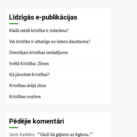
Līdzīgās e-publikācijas
Kādā veidā kristība ir izdarāma?
Vai kristība ir atkarīga no ūdens daudzuma?
Dievišķais kristības iestādījums
Svētā Kristība: Zīmes
Kā jānotiek Kristībai?
Kristības ārējā zīme
Kristības nozīme
Pēdējie komentāri
Janis Karklins
: “
"Gluži kā gājiens uz Aglonu.."
”