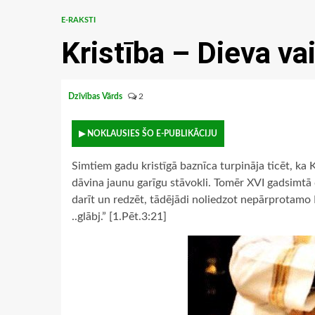
E-RAKSTI
Kristība – Dieva va
Dzīvības Vārds
2
▶ NOKLAUSIES ŠO E-PUBLIKĀCIJU
Simtiem gadu kristīgā baznīca turpināja ticēt, ka
dāvina jaunu garīgu stāvokli. Tomēr XVI gadsimtā d
darīt un redzēt, tādējādi noliedzot nepārprotamo 
..glābj.” [1.Pēt.3:21]