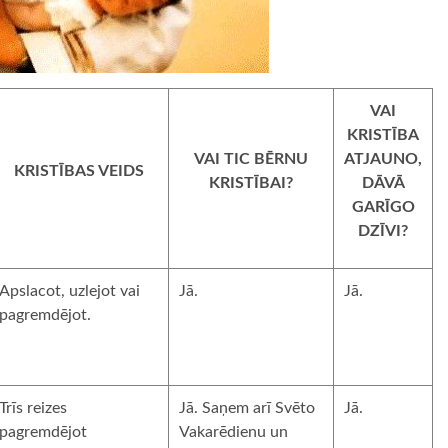
VAI
KRISTĪBA
VAI TIC BĒRNU
ATJAUNO,
KRISTĪBAS VEIDS
KRISTĪBAI?
DĀVĀ
GARĪGO
DZĪVI?
Apslacot, uzlejot vai
Jā.
Jā.
pagremdējot.
Trīs reizes
Jā. Saņem arī Svēto
Jā.
pagremdējot
Vakarēdienu un