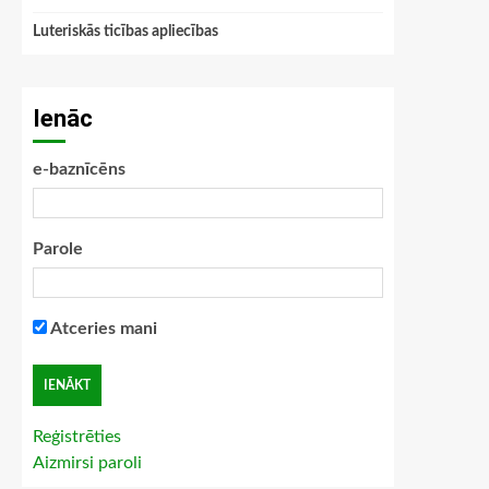
Luteriskās ticības apliecības
Ienāc
e-baznīcēns
Parole
Atceries mani
Reģistrēties
Aizmirsi paroli