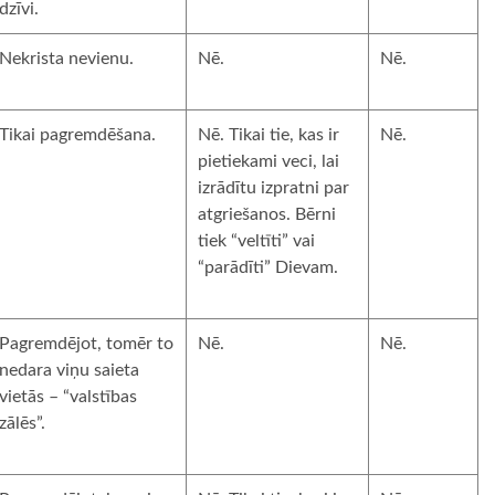
dzīvi.
Nekrista nevienu.
Nē.
Nē.
Tikai pagremdēšana.
Nē. Tikai tie, kas ir
Nē.
pietiekami veci, lai
izrādītu izpratni par
atgriešanos. Bērni
tiek “veltīti” vai
“parādīti” Dievam.
Pagremdējot, tomēr to
Nē.
Nē.
nedara viņu saieta
vietās – “valstības
zālēs”.