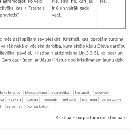
Pagremdējot, ko veic
Nē. Tikai tie, kuri jau
Nē.
cilvēks, kas ir “īstenais
ir 8 un vairāk gadu
pravietis”.
veci.
o mēs paši spējam sev piešķirt. Kristieši, kas joprojām turpina
s vairāk nekā cilvēciska darbība, kura attēlo kādu Dieva darbību
ievišķai pavēlei. Kristība ir atdzimšana [Jņ.3:3-5], ko iecer un
ais Gars caur ūdeni ar Jēzus Kristus dod kristāmajam jaunu dzīvi
ugiem
liska kristība
Dieva dāvana
evaņģelikāļi
harizmāti
jehovieši
īca
kvēkeri
luterāņi
menonīti
metodisti
mormoņi
pareizticīgie
ti
reformāti
Romas katoļi
Kristība – pārpratumi un īstenība »