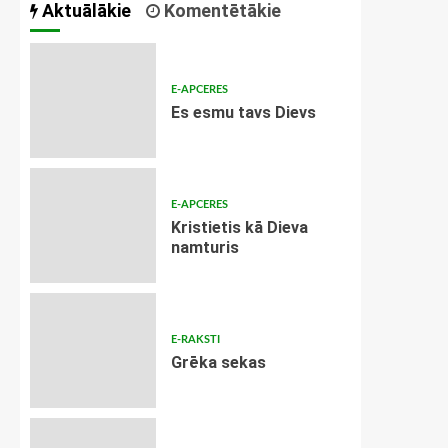
Aktuālākie
Komentētākie
E-APCERES
Es esmu tavs Dievs
E-APCERES
Kristietis kā Dieva
namturis
E-RAKSTI
Grēka sekas