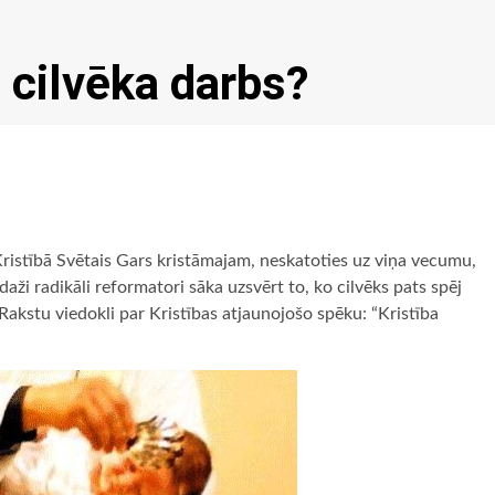
i cilvēka darbs?
 Kristībā Svētais Gars kristāmajam, neskatoties uz viņa vecumu,
aži radikāli reformatori sāka uzsvērt to, ko cilvēks pats spēj
Rakstu viedokli par Kristības atjaunojošo spēku: “Kristība