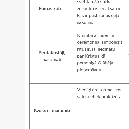
svētdarošā spēka
Romas katoļi
žēlsirdības ienākšanai,
kas ir pestīšanas ceļa
sākums.
Kristība ar ūdeni ir
ceremonija, simbolisks
rituāls, lai liecinātu
Pentakostāļi,
par Kristus kā
harizmāti
personīgā Glābēja
pieņemšanu.
Vienīgi ārēja zīme, kas
vairs netiek praktizēta.
Kvēkeri, menonīti