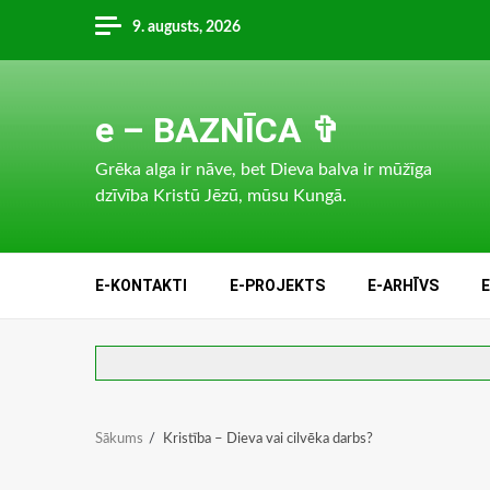
Skip
9. augusts, 2026
to
content
e – BAZNĪCA ✞
Grēka alga ir nāve, bet Dieva balva ir mūžīga
dzīvība Kristū Jēzū, mūsu Kungā.
E-KONTAKTI
E-PROJEKTS
E-ARHĪVS
Sākums
Kristība – Dieva vai cilvēka darbs?