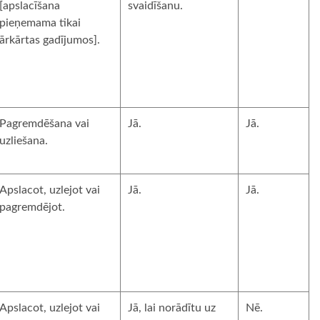
[apslacīšana
svaidīšanu.
pieņemama tikai
ārkārtas gadījumos].
Pagremdēšana vai
Jā.
Jā.
uzliešana.
Apslacot, uzlejot vai
Jā.
Jā.
pagremdējot.
Apslacot, uzlejot vai
Jā, lai norādītu uz
Nē.