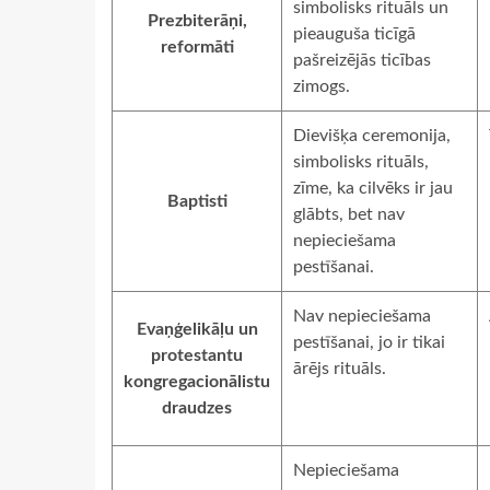
simbolisks rituāls un
Prezbiterāņi,
pieauguša ticīgā
reformāti
pašreizējās ticības
zimogs.
Dievišķa ceremonija,
simbolisks rituāls,
zīme, ka cilvēks ir jau
Baptisti
glābts, bet nav
nepieciešama
pestīšanai.
Nav nepieciešama
Evaņģelikāļu un
pestīšanai, jo ir tikai
protestantu
ārējs rituāls.
kongregacionālistu
draudzes
Nepieciešama