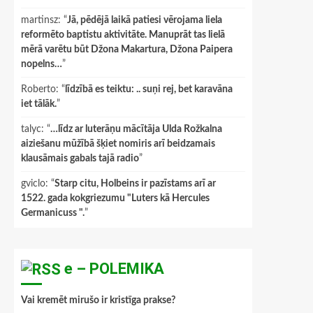
martinsz
: “
Jā, pēdējā laikā patiesi vērojama liela
reformēto baptistu aktivitāte. Manuprāt tas lielā
mērā varētu būt Džona Makartura, Džona Paipera
nopelns…
”
Roberto
: “
līdzībā es teiktu: .. suņi rej, bet karavāna
iet tālāk.
”
talyc
: “
…līdz ar luterāņu mācītāja Ulda Rožkalna
aiziešanu mūžībā šķiet nomiris arī beidzamais
klausāmais gabals tajā radio
”
gviclo
: “
Starp citu, Holbeins ir pazīstams arī ar
1522. gada kokgriezumu "Luters kā Hercules
Germanicuss ".
”
e – POLEMIKA
Vai kremēt mirušo ir kristīga prakse?