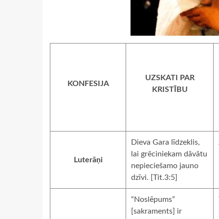
UZSKATI PAR
KONFESIJA
KRISTĪBU
Dieva Gara līdzeklis,
lai grēciniekam dāvātu
Luterāņi
nepieciešamo jauno
dzīvi. [Tit.3:5]
“Noslēpums”
[sakraments] ir