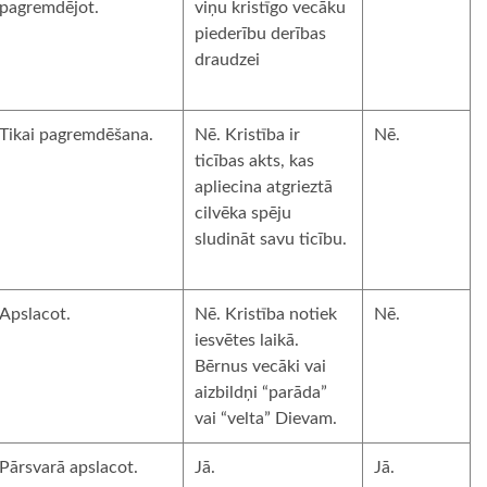
pagremdējot.
viņu kristīgo vecāku
piederību derības
draudzei
Tikai pagremdēšana.
Nē. Kristība ir
Nē.
ticības akts, kas
apliecina atgrieztā
cilvēka spēju
sludināt savu ticību.
Apslacot.
Nē. Kristība notiek
Nē.
iesvētes laikā.
Bērnus vecāki vai
aizbildņi “parāda”
vai “velta” Dievam.
Pārsvarā apslacot.
Jā.
Jā.