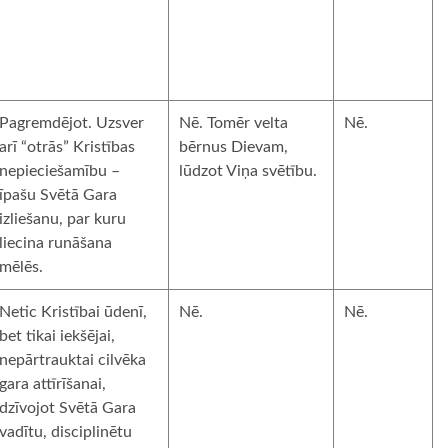
Pagremdējot. Uzsver
Nē. Tomēr velta
Nē.
arī “otrās” Kristības
bērnus Dievam,
nepieciešamību –
lūdzot Viņa svētību.
īpašu Svētā Gara
izliešanu, par kuru
liecina runāšana
mēlēs.
Netic Kristībai ūdenī,
Nē.
Nē.
bet tikai iekšējai,
nepārtrauktai cilvēka
gara attīrīšanai,
dzīvojot Svētā Gara
vadītu, disciplinētu