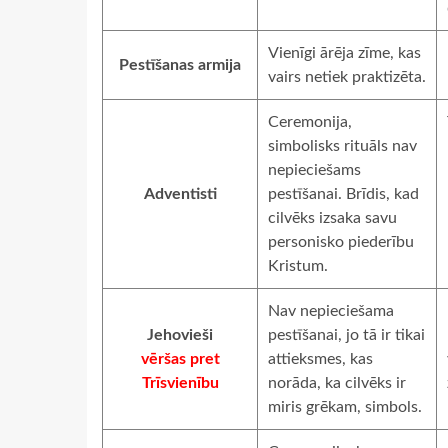
Vienīgi ārēja zīme, kas
Pestīšanas armija
vairs netiek praktizēta.
Ceremonija,
simbolisks rituāls nav
nepieciešams
Adventisti
pestīšanai. Brīdis, kad
cilvēks izsaka savu
personisko piederību
Kristum.
Nav nepieciešama
Jehovieši
pestīšanai, jo tā ir tikai
vēršas pret
attieksmes, kas
Trīsvienību
norāda, ka cilvēks ir
miris grēkam, simbols.