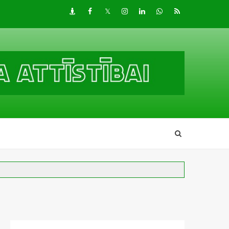
Draugiem
Facebook
Twitter
Instagram
LinkedIn
whatsapp
RSS