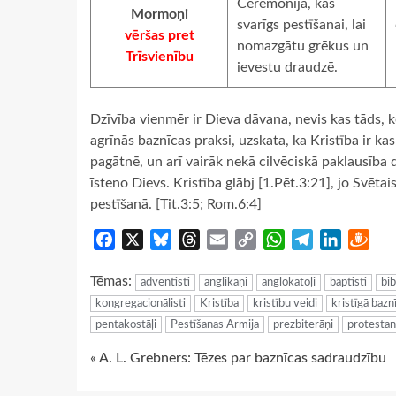
Ceremonija, kas
Mormoņi
svarīgs pestīšanai, lai
vēršas pret
nomazgātu grēkus un
Trīsvienību
ievestu draudzē.
Dzīvība vienmēr ir Dieva dāvana, nevis kas tāds, k
agrīnās baznīcas praksi, uzskata, ka Kristība ir ka
pagātnē, un arī vairāk nekā cilvēciskā paklausība d
īsteno Dievs. Kristība glābj [1.Pēt.3:21], jo Svēt
pestīšanā. [Tit.3:5; Rom.6:4]
Facebook
X
Bluesky
Threads
Email
Copy
WhatsApp
Telegram
LinkedIn
Dra
Link
Tēmas:
adventisti
anglikāņi
anglokatoļi
baptisti
bib
kongregacionālisti
Kristība
kristību veidi
kristīgā bazn
pentakostāļi
Pestīšanas Armija
prezbiterāņi
protestan
Continue
« A. L. Grebners: Tēzes par baznīcas sadraudzību