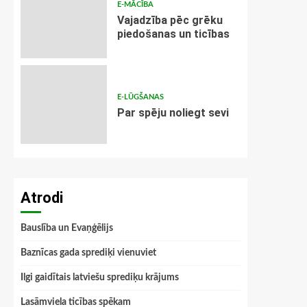
E-MĀCĪBA
Vajadzība pēc grēku
piedošanas un ticības
E-LŪGŠANAS
Par spēju noliegt sevi
Atrodi
Bauslība un Evaņģēlijs
Baznīcas gada sprediķi vienuviet
Ilgi gaidītais latviešu sprediķu krājums
Lasāmviela ticības spēkam