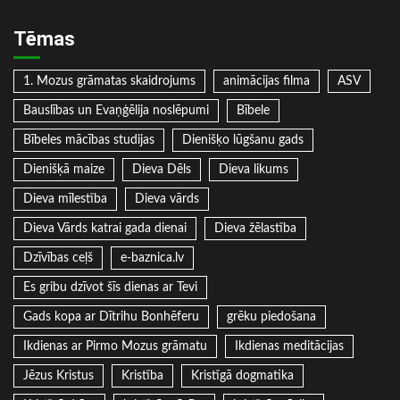
Tēmas
1. Mozus grāmatas skaidrojums
animācijas filma
ASV
Bauslības un Evaņģēlija noslēpumi
Bībele
Bībeles mācības studijas
Dienišķo lūgšanu gads
Dienišķā maize
Dieva Dēls
Dieva likums
Dieva mīlestība
Dieva vārds
Dieva Vārds katrai gada dienai
Dieva žēlastība
Dzīvības ceļš
e-baznica.lv
Es gribu dzīvot šīs dienas ar Tevi
Gads kopa ar Dītrihu Bonhēferu
grēku piedošana
Ikdienas ar Pirmo Mozus grāmatu
Ikdienas meditācijas
Jēzus Kristus
Kristība
Kristīgā dogmatika