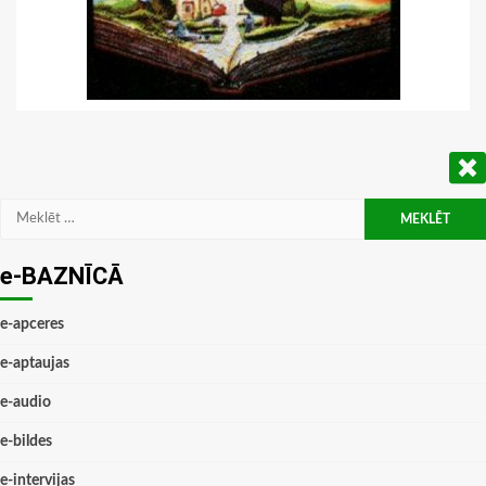
Meklēt:
e-BAZNĪCĀ
e-apceres
e-aptaujas
e-audio
e-bildes
e-intervijas