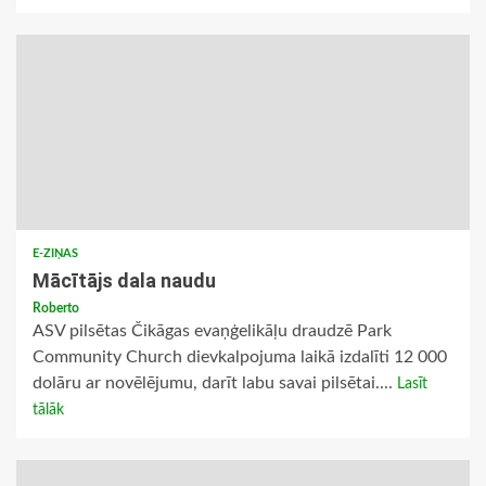
E-ZIŅAS
Mācītājs dala naudu
Roberto
ASV pilsētas Čikāgas evaņģelikāļu draudzē Park
Community Church dievkalpojuma laikā izdalīti 12 000
dolāru ar novēlējumu, darīt labu savai pilsētai....
Lasīt
tālāk