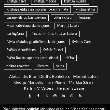
Kristīgā dzīve
kristīgā mācība
kristīgā mūzika
Kristīgās ētikas un morāles rokasgrāmata
kristīgā ētika
Lasāmviela ticības spēkam
Lutera citāti
lūgšana
Mazā katehisma skaidrojums
Mārtiņš Luters
par lūgšanu
Piecas minūtes kopā ar Luteru
Pāvila vēstules galatiešiem skaidrojums
Svētais Gars
Svētais Vakarēdiens
Svētie Raksti
Svēto Rakstu apceres katrai dienai
ticība
ticības realitāte
Tēvreize
velns
Aleksandrs Bite
Dītrihs Bonhēfers
Mārtiņš Luters
Georgs Mancelis
Ilārs Plūme
Markku Särelä
Karls F. V. Valters
Hermanis Zasse
Draugiem
Facebook
Twitter
Instagram
LinkedIn
whatsapp
RSS
Pārpublicējot
obligāti
jānorāda atsauce. Visas tiesības patur
::