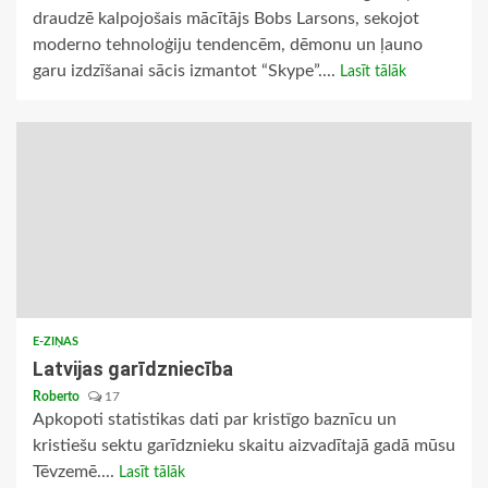
draudzē kalpojošais mācītājs Bobs Larsons, sekojot
moderno tehnoloģiju tendencēm, dēmonu un ļauno
garu izdzīšanai sācis izmantot “Skype”....
Lasīt tālāk
E-ZIŅAS
Latvijas garīdzniecība
Roberto
17
Apkopoti statistikas dati par kristīgo baznīcu un
kristiešu sektu garīdznieku skaitu aizvadītajā gadā mūsu
Tēvzemē....
Lasīt tālāk