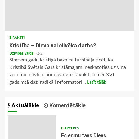
E-RAKSTI
Kristība – Dieva vai cilvēka darbs?
Dzīvības Vārds
2
Simtiem gadu kristīgā baznīca turpināja ticēt, ka
Kristībā Svētais Gars kristāmajam, neskatoties uz viņa
vecumu, dāvina jaunu garīgu stāvokli. Tomēr XVI
gadsimtā daži radikāli reformatori...
Lasīt tālāk
Aktuālākie
Komentētākie
E-APCERES
Es esmu tavs Dievs