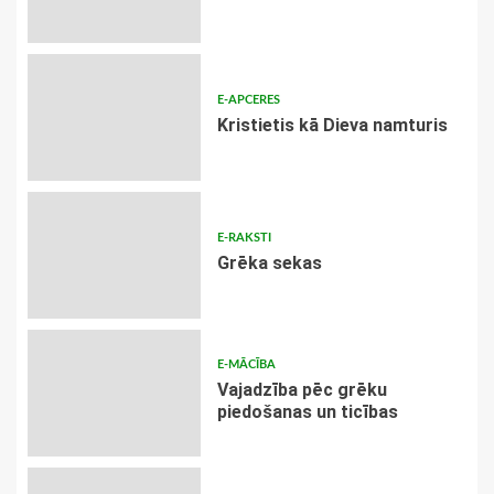
E-APCERES
Kristietis kā Dieva namturis
E-RAKSTI
Grēka sekas
E-MĀCĪBA
Vajadzība pēc grēku
piedošanas un ticības