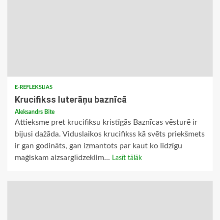
E-REFLEKSIJAS
Krucifikss luterāņu baznīcā
Aleksandrs Bite
Attieksme pret krucifiksu kristīgās Baznīcas vēsturē ir
bijusi dažāda. Viduslaikos krucifikss kā svēts priekšmets
ir gan godināts, gan izmantots par kaut ko līdzīgu
maģiskam aizsarglīdzeklim...
Lasīt tālāk