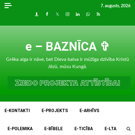
Skip
7. augusts, 2026
to
Draugiem
Facebook
Twitter
Instagram
LinkedIn
whatsapp
RSS
content
e – BAZNĪCA ✞
Grēka alga ir nāve, bet Dieva balva ir mūžīga dzīvība Kristū
Jēzū, mūsu Kungā.
E-KONTAKTI
E-PROJEKTS
E-ARHĪVS
E-POLEMIKA
E-BĪBELE
E-TICĪBA
E-LTA