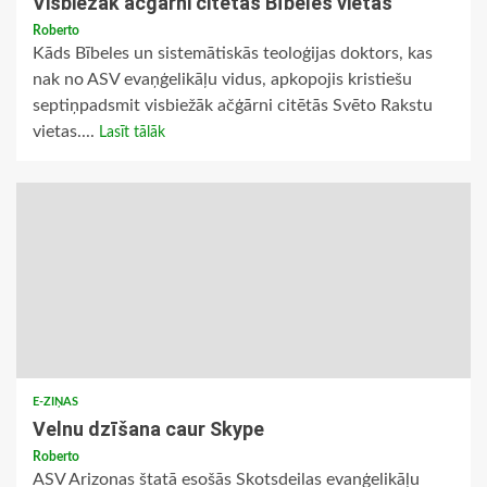
Visbiežāk ačģārni citētās Bībeles vietas
Roberto
Kāds Bībeles un sistemātiskās teoloģijas doktors, kas
nak no ASV evaņģelikāļu vidus, apkopojis kristiešu
septiņpadsmit visbiežāk ačģārni citētās Svēto Rakstu
vietas....
Lasīt tālāk
E-ZIŅAS
Velnu dzīšana caur Skype
Roberto
ASV Arizonas štatā esošās Skotsdeilas evanģelikāļu