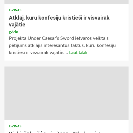
E-ZIŅAS
Atklāj, kuru konfesiju kristieši ir visvairāk
vajātie
gviclo
Projekta Under Caesar’s Sword ietvaros veiktais
pētījums atklājis interesantus faktus, kuru konfesiju
kristieši ir visvairāk vajātie....
Lasīt tālāk
E-ZIŅAS