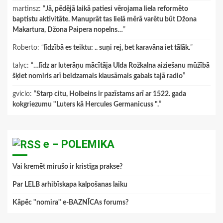
martinsz
: “
Jā, pēdējā laikā patiesi vērojama liela reformēto
baptistu aktivitāte. Manuprāt tas lielā mērā varētu būt Džona
Makartura, Džona Paipera nopelns…
”
Roberto
: “
līdzībā es teiktu: .. suņi rej, bet karavāna iet tālāk.
”
talyc
: “
…līdz ar luterāņu mācītāja Ulda Rožkalna aiziešanu mūžībā
šķiet nomiris arī beidzamais klausāmais gabals tajā radio
”
gviclo
: “
Starp citu, Holbeins ir pazīstams arī ar 1522. gada
kokgriezumu "Luters kā Hercules Germanicuss ".
”
e – POLEMIKA
Vai kremēt mirušo ir kristīga prakse?
Par LELB arhibīskapa kalpošanas laiku
Kāpēc "nomira" e-BAZNĪCAs forums?