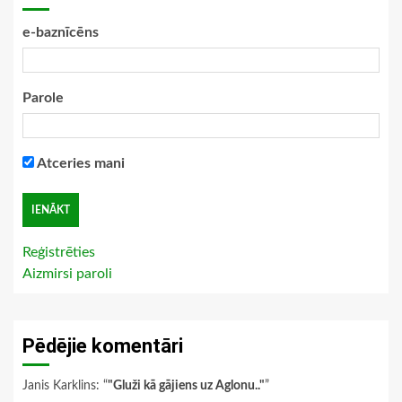
e-baznīcēns
Parole
Atceries mani
Reģistrēties
Aizmirsi paroli
Pēdējie komentāri
Janis Karklins
: “
"Gluži kā gājiens uz Aglonu.."
”