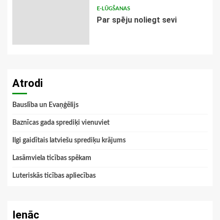
E-LŪGŠANAS
Par spēju noliegt sevi
Atrodi
Bauslība un Evaņģēlijs
Baznīcas gada sprediķi vienuviet
Ilgi gaidītais latviešu sprediķu krājums
Lasāmviela ticības spēkam
Luteriskās ticības apliecības
Ienāc