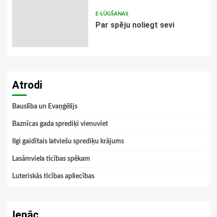
E-LŪGŠANAS
Par spēju noliegt sevi
Atrodi
Bauslība un Evaņģēlijs
Baznīcas gada sprediķi vienuviet
Ilgi gaidītais latviešu sprediķu krājums
Lasāmviela ticības spēkam
Luteriskās ticības apliecības
Ienāc