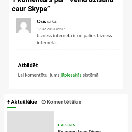
caur Skype
”
Osis
saka:
17.02.2014 09:47
bizness internetā ir un paliek bizness
internetā.
Atbildēt
Lai komentētu, jums
jāpiesakās
sistēmā.
Aktuālākie
Komentētākie
E-APCERES
Es esmu tavs Dievs