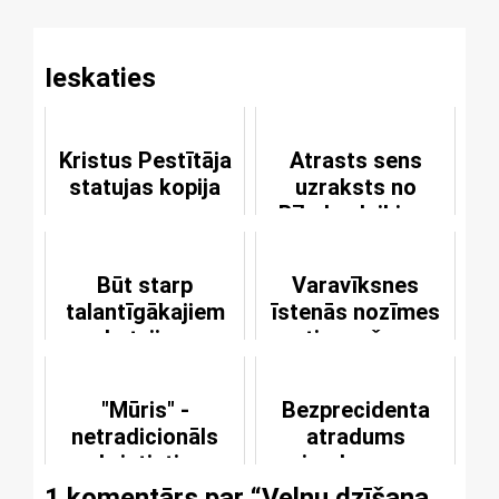
Ieskaties
Kristus Pestītāja
Atrasts sens
statujas kopija
uzraksts no
Bībeles laikiem
Būt starp
Varavīksnes
talantīgākajiem
īstenās nozīmes
Latvijas
atjaunošana
teologiem
"Mūris" -
Bezprecidenta
netradicionāls
atradums
kristietis
izrakumos
1 komentārs par “
Velnu dzīšana