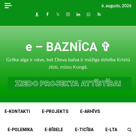
Skip
6. augusts, 2026
to
Draugiem
Facebook
Twitter
Instagram
LinkedIn
whatsapp
RSS
content
e – BAZNĪCA ✞
Grēka alga ir nāve, bet Dieva balva ir mūžīga dzīvība Kristū
Jēzū, mūsu Kungā.
E-KONTAKTI
E-PROJEKTS
E-ARHĪVS
E-POLEMIKA
E-BĪBELE
E-TICĪBA
E-LTA