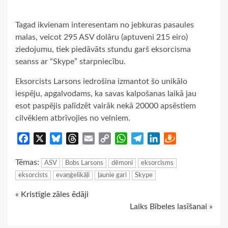
Tagad ikvienam interesentam no jebkuras pasaules
malas, veicot 295 ASV dolāru (aptuveni 215 eiro)
ziedojumu, tiek piedāvāts stundu garš eksorcisma
seanss ar “Skype” starpniecību.
Eksorcists Larsons iedrošina izmantot šo unikālo
iespēju, apgalvodams, ka savas kalpošanas laikā jau
esot paspējis palīdzēt vairāk nekā 20000 apsēstiem
cilvēkiem atbrīvojies no velniem.
Facebook
X
Bluesky
Threads
Email
Copy
WhatsApp
Telegram
LinkedIn
Draugiem
Link
Tēmas:
ASV
Bobs Larsons
dēmoni
eksorcisms
eksorcists
evaņģelikāļi
ļaunie gari
Skype
Continue
« Kristīgie zāles ēdāji
Laiks Bībeles lasīšanai »
Reading