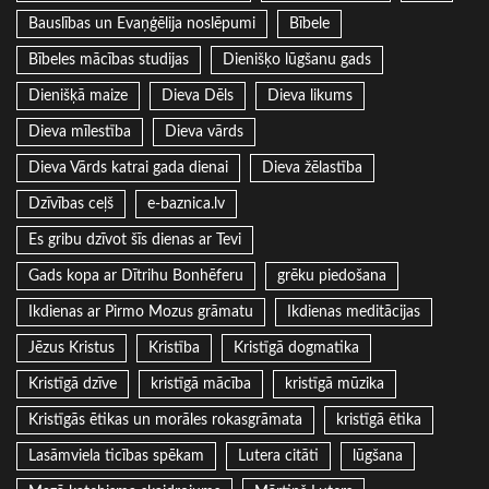
Bauslības un Evaņģēlija noslēpumi
Bībele
Bībeles mācības studijas
Dienišķo lūgšanu gads
Dienišķā maize
Dieva Dēls
Dieva likums
Dieva mīlestība
Dieva vārds
Dieva Vārds katrai gada dienai
Dieva žēlastība
Dzīvības ceļš
e-baznica.lv
Es gribu dzīvot šīs dienas ar Tevi
Gads kopa ar Dītrihu Bonhēferu
grēku piedošana
Ikdienas ar Pirmo Mozus grāmatu
Ikdienas meditācijas
Jēzus Kristus
Kristība
Kristīgā dogmatika
Kristīgā dzīve
kristīgā mācība
kristīgā mūzika
Kristīgās ētikas un morāles rokasgrāmata
kristīgā ētika
Lasāmviela ticības spēkam
Lutera citāti
lūgšana