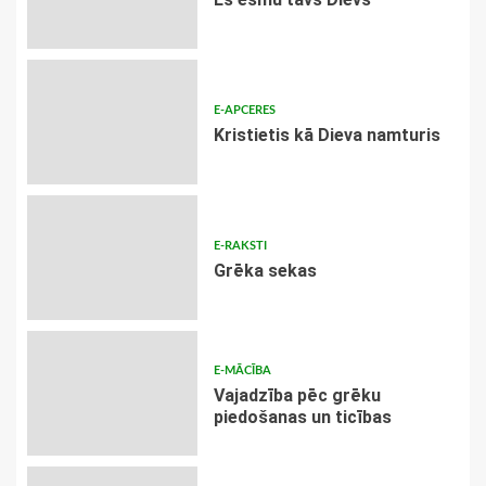
E-APCERES
Kristietis kā Dieva namturis
E-RAKSTI
Grēka sekas
E-MĀCĪBA
Vajadzība pēc grēku
piedošanas un ticības