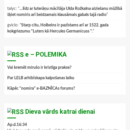
talyc
: “
…līdz ar luterāņu mācītāja Ulda Rožkalna aiziešanu mūžībā
šķiet nomiris arī beidzamais klausāmais gabals tajā radio
”
gviclo
: “
Starp citu, Holbeins ir pazīstams arī ar 1522. gada
kokgriezumu "Luters kā Hercules Germanicuss ".
”
e – POLEMIKA
Vai kremēt mirušo ir kristīga prakse?
Par LELB arhibīskapa kalpošanas laiku
Kāpēc "nomira" e-BAZNĪCAs forums?
Dieva vārds katrai dienai
Ap.d.16:34