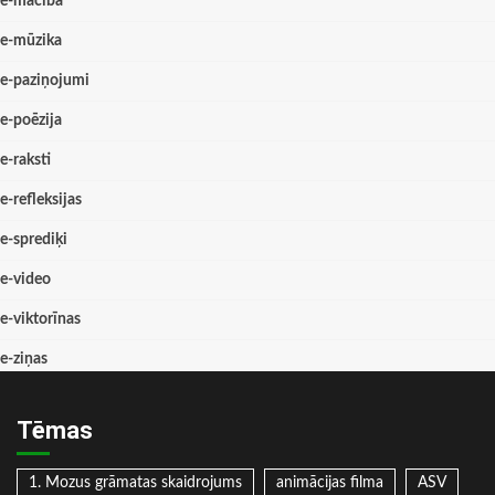
e-mācība
e-mūzika
e-paziņojumi
e-poēzija
e-raksti
e-refleksijas
e-sprediķi
e-video
e-viktorīnas
e-ziņas
Tēmas
1. Mozus grāmatas skaidrojums
animācijas filma
ASV