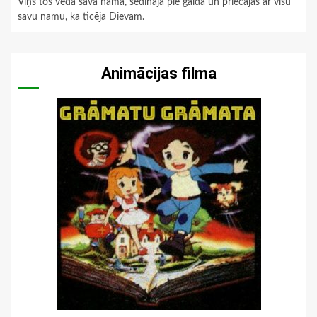
Viņš tos veda savā namā, sēdināja pie galda un priecājās ar visu
savu namu, ka ticēja Dievam.
Animācijas filma