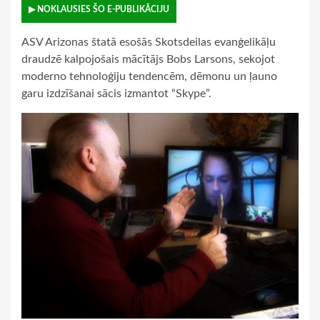
▶ NOKLAUSIES ŠO E-PUBLIKĀCIJU
ASV Arizonas štatā esošās Skotsdeilas evanģelikāļu
draudzē kalpojošais mācītājs Bobs Larsons, sekojot
moderno tehnoloģiju tendencēm, dēmonu un ļauno
garu izdzīšanai sācis izmantot “Skype”.