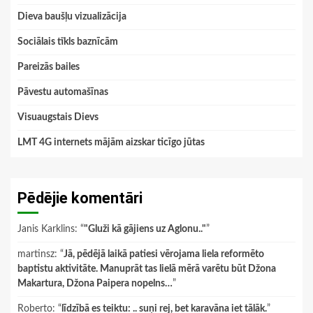
Dieva baušļu vizualizācija
Sociālais tīkls baznīcām
Pareizās bailes
Pāvestu automašīnas
Visuaugstais Dievs
LMT 4G internets mājām aizskar ticīgo jūtas
Pēdējie komentāri
Janis Karklins
: “
"Gluži kā gājiens uz Aglonu.."
”
martinsz
: “
Jā, pēdējā laikā patiesi vērojama liela reformēto
baptistu aktivitāte. Manuprāt tas lielā mērā varētu būt Džona
Makartura, Džona Paipera nopelns…
”
Roberto
: “
līdzībā es teiktu: .. suņi rej, bet karavāna iet tālāk.
”