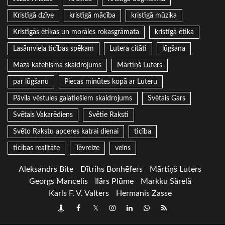
Kristīgā dzīve
kristīgā mācība
kristīgā mūzika
Kristīgās ētikas un morāles rokasgrāmata
kristīgā ētika
Lasāmviela ticības spēkam
Lutera citāti
lūgšana
Mazā katehisma skaidrojums
Mārtiņš Luters
par lūgšanu
Piecas minūtes kopā ar Luteru
Pāvila vēstules galatiešiem skaidrojums
Svētais Gars
Svētais Vakarēdiens
Svētie Raksti
Svēto Rakstu apceres katrai dienai
ticība
ticības realitāte
Tēvreize
velns
Aleksandrs Bite
Dītrihs Bonhēfers
Mārtiņš Luters
Georgs Mancelis
Ilārs Plūme
Markku Särelä
Karls F. V. Valters
Hermanis Zasse
Draugiem
Facebook
Twitter
Instagram
LinkedIn
whatsapp
RSS