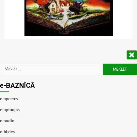
Meklēt:
e-BAZNĪCĀ
e-apceres
e-aptaujas
e-audio
e-bildes