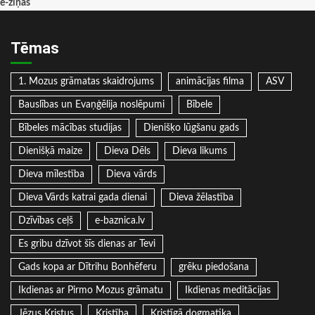
e-ziņas
Tēmas
1. Mozus grāmatas skaidrojums
animācijas filma
ASV
Bauslības un Evaņģēlija noslēpumi
Bībele
Bībeles mācības studijas
Dienišķo lūgšanu gads
Dienišķā maize
Dieva Dēls
Dieva likums
Dieva mīlestība
Dieva vārds
Dieva Vārds katrai gada dienai
Dieva žēlastība
Dzīvības ceļš
e-baznica.lv
Es gribu dzīvot šīs dienas ar Tevi
Gads kopa ar Dītrihu Bonhēferu
grēku piedošana
Ikdienas ar Pirmo Mozus grāmatu
Ikdienas meditācijas
Jēzus Kristus
Kristība
Kristīgā dogmatika