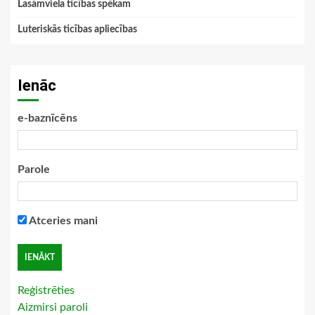
Lasāmviela ticības spēkam
Luteriskās ticības apliecības
Ienāc
e-baznīcēns
Parole
Atceries mani
Reģistrēties
Aizmirsi paroli