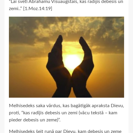
“Lai svētī Ābrahamu Visuaugstais, kas radījis debesis un
zemi..” [1.Moz.14:19]
Melhisedeks saka vārdus, kas bagātīgāk apraksta Dievu,
proti, “kas radījis debesis un zemi (vācu tekstā – kam
pieder debesis un zeme)”.
Melhisedeks šeit runā par Dievu, kam debesis un zeme