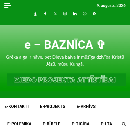
Skip
9. augusts, 2026
to
Draugiem
Facebook
Twitter
Instagram
LinkedIn
whatsapp
RSS
content
e – BAZNĪCA ✞
Grēka alga ir nāve, bet Dieva balva ir mūžīga dzīvība Kristū
Jēzū, mūsu Kungā.
E-KONTAKTI
E-PROJEKTS
E-ARHĪVS
E-POLEMIKA
E-BĪBELE
E-TICĪBA
E-LTA