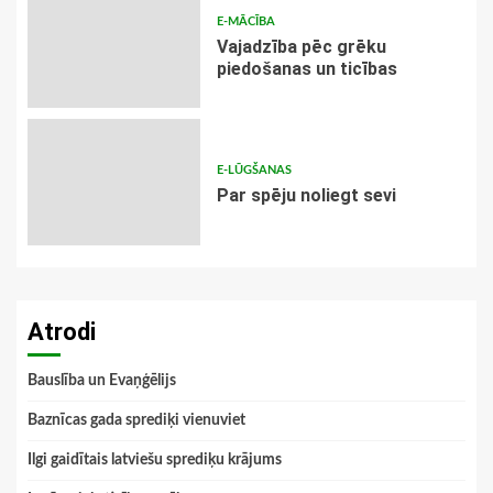
E-MĀCĪBA
Vajadzība pēc grēku
piedošanas un ticības
E-LŪGŠANAS
Par spēju noliegt sevi
Atrodi
Bauslība un Evaņģēlijs
Baznīcas gada sprediķi vienuviet
Ilgi gaidītais latviešu sprediķu krājums