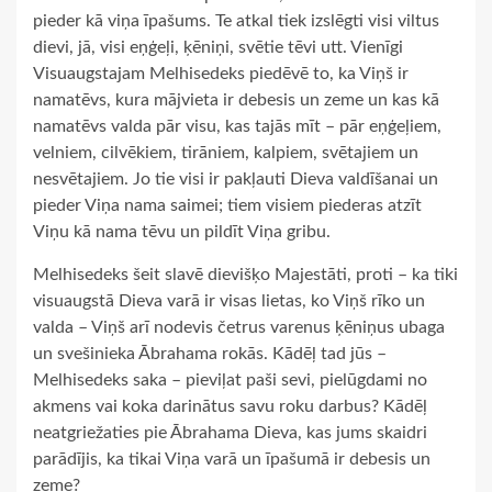
pieder kā viņa īpašums. Te atkal tiek izslēgti visi viltus
dievi, jā, visi eņģeļi, ķēniņi, svētie tēvi utt. Vienīgi
Visuaugstajam Melhisedeks piedēvē to, ka Viņš ir
namatēvs, kura mājvieta ir debesis un zeme un kas kā
namatēvs valda pār visu, kas tajās mīt – pār eņģeļiem,
velniem, cilvēkiem, tirāniem, kalpiem, svētajiem un
nesvētajiem. Jo tie visi ir pakļauti Dieva valdīšanai un
pieder Viņa nama saimei; tiem visiem piederas atzīt
Viņu kā nama tēvu un pildīt Viņa gribu.
Melhisedeks šeit slavē dievišķo Majestāti, proti – ka tiki
visuaugstā Dieva varā ir visas lietas, ko Viņš rīko un
valda – Viņš arī nodevis četrus varenus ķēniņus ubaga
un svešinieka Ābrahama rokās. Kādēļ tad jūs –
Melhisedeks saka – pieviļat paši sevi, pielūgdami no
akmens vai koka darinātus savu roku darbus? Kādēļ
neatgriežaties pie Ābrahama Dieva, kas jums skaidri
parādījis, ka tikai Viņa varā un īpašumā ir debesis un
zeme?