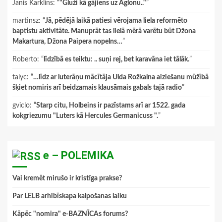
Janis Karklins
: “
"Gluži kā gājiens uz Aglonu.."
”
martinsz
: “
Jā, pēdējā laikā patiesi vērojama liela reformēto
baptistu aktivitāte. Manuprāt tas lielā mērā varētu būt Džona
Makartura, Džona Paipera nopelns…
”
Roberto
: “
līdzībā es teiktu: .. suņi rej, bet karavāna iet tālāk.
”
talyc
: “
…līdz ar luterāņu mācītāja Ulda Rožkalna aiziešanu mūžībā
šķiet nomiris arī beidzamais klausāmais gabals tajā radio
”
gviclo
: “
Starp citu, Holbeins ir pazīstams arī ar 1522. gada
kokgriezumu "Luters kā Hercules Germanicuss ".
”
e – POLEMIKA
Vai kremēt mirušo ir kristīga prakse?
Par LELB arhibīskapa kalpošanas laiku
Kāpēc "nomira" e-BAZNĪCAs forums?