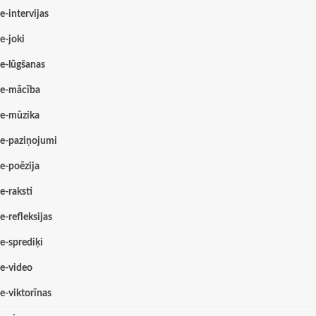
e-intervijas
e-joki
e-lūgšanas
e-mācība
e-mūzika
e-paziņojumi
e-poēzija
e-raksti
e-refleksijas
e-sprediķi
e-video
e-viktorīnas