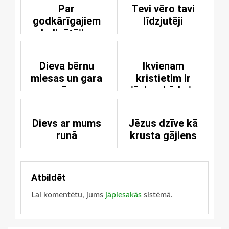
Par
Tevi vēro tavi
godkārīgajiem
līdzjutēji
sludinātājiem
Dieva bērnu
Ikvienam
miesas un gara
kristietim ir
cīņa
jāzina, kāds ir
viņa ticības
pamats
Dievs ar mums
Jēzus dzīve kā
runā
krusta gājiens
Atbildēt
Lai komentētu, jums
jāpiesakās
sistēmā.