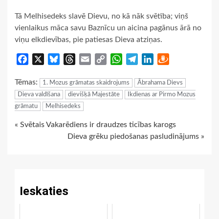
Tā Melhisedeks slavē Dievu, no kā nāk svētība; viņš
vienlaikus māca savu Baznīcu un aicina pagānus ārā no
viņu elkdievības, pie patiesas Dieva atziņas.
Facebook
X
Bluesky
Threads
Email
Copy
WhatsApp
Telegram
LinkedIn
Draugiem
Link
Tēmas:
1. Mozus grāmatas skaidrojums
Ābrahama Dievs
Dieva valdīšana
dievišķā Majestāte
Ikdienas ar Pirmo Mozus
grāmatu
Melhisedeks
Continue
« Svētais Vakarēdiens ir draudzes ticības karogs
Dieva grēku piedošanas pasludinājums »
Reading
Ieskaties